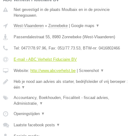
Niet gevestigd in de plaats Moulbaix en in de provincie
Henegouwen.
West-Vlaanderen
»
Zonnebeke
|
Google maps
▼
Passendalestraat 55
,
8980
Zonnebeke
(
West-Vlaanderen
)
Tel:
0477/78.97.96
, Fax:
051/77.73.53
, BTW-nr:
0416802466
E-mail › ABC Verhelst Fiduciaire BV
Website:
http://www.abcverhelst.be
|
Screenshot
▼
Heb je nood aan advies als starter, bedrijfsleider of vrij beroeper :
één
▼
Accountancy, Boekhouden, Fiscaliteit - fiscaal advies,
Administratie,
▼
Openingstijden
▼
Laatste facebook posts
▼