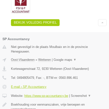
BEKIJK VOLLEDIG PROFIEL
SP Accountancy
Niet gevestigd in de plaats Moulbaix en in de provincie
Henegouwen.
Oost-Vlaanderen
»
Wetteren
|
Google maps
▼
Kortewagenstraat 72
,
9230
Wetteren
(
Oost-Vlaanderen
)
Tel:
0494805479
, Fax:
-
, BTW-nr:
0560.896.461
E-mail › SP Accountancy
Website:
https://www.sp-accountancy.be
|
Screenshot
▼
Boekhouding voor eenmanszaken, vrije beroepen en