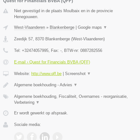
Quest for Financials BVBA (QFF)
Niet gevestigd in de plaats Moulbaix en in de provincie
Henegouwen.
West-Vlaanderen
»
Blankenberge
|
Google maps
▼
Zeedijk 57
,
8370
Blankenberge
(
West-Vlaanderen
)
Tel:
+32474057995
, Fax:
-
, BTW-nr:
0887282556
E-mail › Quest for Financials BVBA (QFF)
Website:
http://www.qff.be
|
Screenshot
▼
Algemene boekhouding - Advies
▼
Algemene boekhouding, Fiscaliteit, Overnames - reorganisatie,
Verbetering
▼
Er wordt gewerkt op afspraak.
Sociale media: