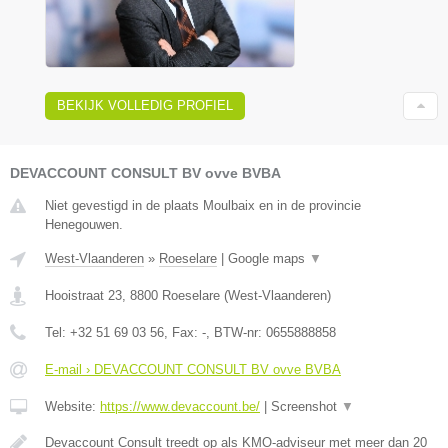
BEKIJK VOLLEDIG PROFIEL
DEVACCOUNT CONSULT BV ovve BVBA
Niet gevestigd in de plaats Moulbaix en in de provincie
Henegouwen.
West-Vlaanderen
»
Roeselare
|
Google maps
▼
Hooistraat 23
,
8800
Roeselare
(
West-Vlaanderen
)
Tel:
+32 51 69 03 56
, Fax:
-
, BTW-nr:
0655888858
E-mail › DEVACCOUNT CONSULT BV ovve BVBA
Website:
https://www.devaccount.be/
|
Screenshot
▼
Devaccount Consult treedt op als KMO-adviseur met meer dan 20