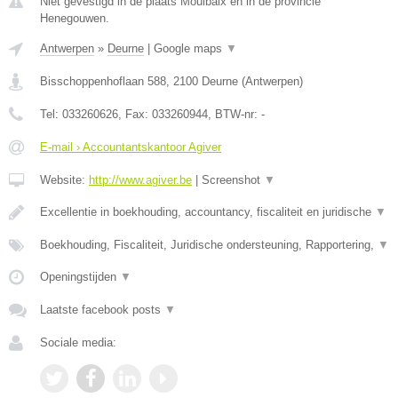
Niet gevestigd in de plaats Moulbaix en in de provincie
Henegouwen.
Antwerpen
»
Deurne
|
Google maps
▼
Bisschoppenhoflaan 588
,
2100
Deurne
(
Antwerpen
)
Tel:
033260626
, Fax:
033260944
, BTW-nr:
-
E-mail › Accountantskantoor Agiver
Website:
http://www.agiver.be
|
Screenshot
▼
Excellentie in boekhouding, accountancy, fiscaliteit en juridische
▼
Boekhouding, Fiscaliteit, Juridische ondersteuning, Rapportering,
▼
Openingstijden
▼
Laatste facebook posts
▼
Sociale media: