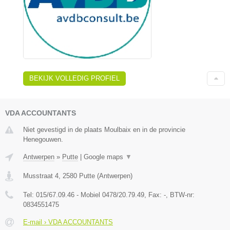
BEKIJK VOLLEDIG PROFIEL
VDA ACCOUNTANTS
Niet gevestigd in de plaats Moulbaix en in de provincie
Henegouwen.
Antwerpen
»
Putte
|
Google maps
▼
Musstraat 4
,
2580
Putte
(
Antwerpen
)
Tel:
015/67.09.46 - Mobiel 0478/20.79.49
, Fax:
-
, BTW-nr:
0834551475
E-mail › VDA ACCOUNTANTS