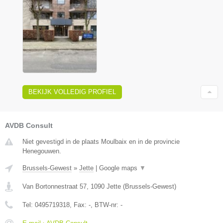
BEKIJK VOLLEDIG PROFIEL
AVDB Consult
Niet gevestigd in de plaats Moulbaix en in de provincie
Henegouwen.
Brussels-Gewest
»
Jette
|
Google maps
▼
Van Bortonnestraat 57
,
1090
Jette
(
Brussels-Gewest
)
Tel:
0495719318
, Fax:
-
, BTW-nr:
-