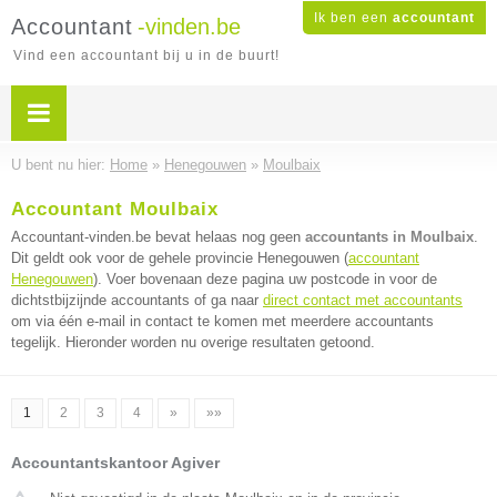
Ik ben een
accountant
Accountant
-vinden.be
Vind een accountant bij u in de buurt!
U bent nu hier:
Home
»
Henegouwen
»
Moulbaix
Accountant Moulbaix
Accountant-vinden.be bevat helaas nog geen
accountants in Moulbaix
.
Dit geldt ook voor de gehele provincie Henegouwen (
accountant
Henegouwen
). Voer bovenaan deze pagina uw postcode in voor de
dichtstbijzijnde accountants of ga naar
direct contact met accountants
om via één e-mail in contact te komen met meerdere accountants
tegelijk. Hieronder worden nu overige resultaten getoond.
1
2
3
4
»
»»
Accountantskantoor Agiver