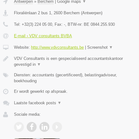
Antwerpen
»
Berchem
|
Google maps
▼
Floraliënlaan 2 bus 1
,
2600
Berchem
(
Antwerpen
)
Tel:
+32(3) 224 05 00
, Fax:
-
, BTW-nr:
BE 0844.255.930
E-mail › VDV consultants BVBA
Website:
http://www.vdvconsultants.be
|
Screenshot
▼
VDV Consultants is een gespecialiseerd accountantskantoor
gevestigd in
▼
Diensten: accountants (gecertificeerd), belastingadviseur,
boekhouding
Er wordt gewerkt op afspraak.
Laatste facebook posts
▼
Sociale media: