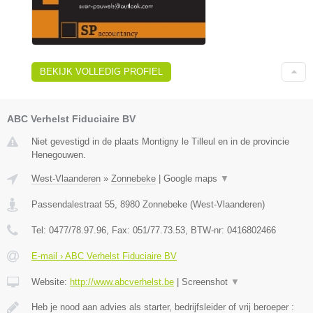
BEKIJK VOLLEDIG PROFIEL
ABC Verhelst Fiduciaire BV
Niet gevestigd in de plaats Montigny le Tilleul en in de provincie
Henegouwen.
West-Vlaanderen
»
Zonnebeke
|
Google maps
▼
Passendalestraat 55
,
8980
Zonnebeke
(
West-Vlaanderen
)
Tel:
0477/78.97.96
, Fax:
051/77.73.53
, BTW-nr:
0416802466
E-mail › ABC Verhelst Fiduciaire BV
Website:
http://www.abcverhelst.be
|
Screenshot
▼
Heb je nood aan advies als starter, bedrijfsleider of vrij beroeper :