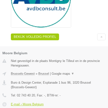
BEKIJK VOLLEDIG PROFIEL
Moore Belgium
Niet gevestigd in de plaats Montigny le Tilleul en in de provincie
Henegouwen.
Brussels-Gewest
»
Brussel
|
Google maps
▼
Buro & Design Center, Esplanade 1 bus 96
,
1020
Brussel
(
Brussels-Gewest
)
Tel:
02 743 40 20
, Fax:
-
, BTW-nr:
-
E-mail › Moore Belgium