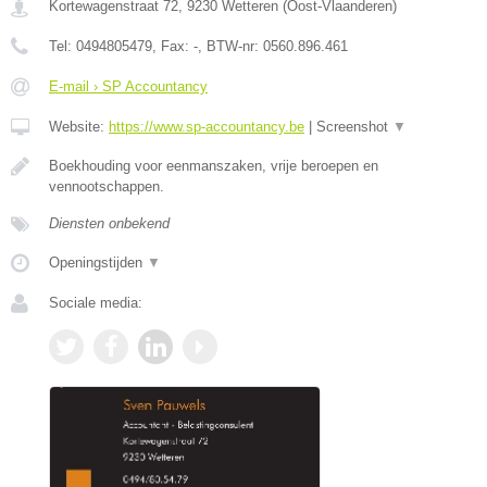
Kortewagenstraat 72
,
9230
Wetteren
(
Oost-Vlaanderen
)
Tel:
0494805479
, Fax:
-
, BTW-nr:
0560.896.461
E-mail › SP Accountancy
Website:
https://www.sp-accountancy.be
|
Screenshot
▼
Boekhouding voor eenmanszaken, vrije beroepen en
vennootschappen.
Diensten onbekend
Openingstijden
▼
Sociale media: