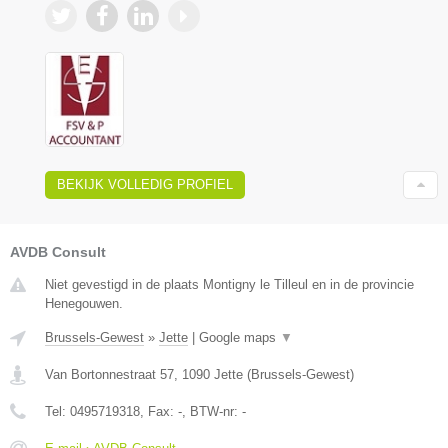
BEKIJK VOLLEDIG PROFIEL
AVDB Consult
Niet gevestigd in de plaats Montigny le Tilleul en in de provincie
Henegouwen.
Brussels-Gewest
»
Jette
|
Google maps
▼
Van Bortonnestraat 57
,
1090
Jette
(
Brussels-Gewest
)
Tel:
0495719318
, Fax:
-
, BTW-nr:
-