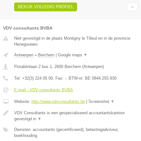
BEKIJK VOLLEDIG PROFIEL
VDV consultants BVBA
Niet gevestigd in de plaats Montigny le Tilleul en in de provincie
Henegouwen.
Antwerpen
»
Berchem
|
Google maps
▼
Floraliënlaan 2 bus 1
,
2600
Berchem
(
Antwerpen
)
Tel:
+32(3) 224 05 00
, Fax:
-
, BTW-nr:
BE 0844.255.930
E-mail › VDV consultants BVBA
Website:
http://www.vdvconsultants.be
|
Screenshot
▼
VDV Consultants is een gespecialiseerd accountantskantoor
gevestigd in
▼
Diensten: accountants (gecertificeerd), belastingadviseur,
boekhouding