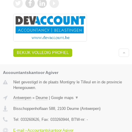
BEKIJK VOLLEDIG PROFIEL
Accountantskantoor Agiver
Niet gevestigd in de plaats Montigny le Tilleul en in de provincie
Henegouwen.
Antwerpen
»
Deurne
|
Google maps
▼
Bisschoppenhoflaan 588
,
2100
Deurne
(
Antwerpen
)
Tel:
033260626
, Fax:
033260944
, BTW-nr:
-
E-mail › Accountantskantoor Agiver