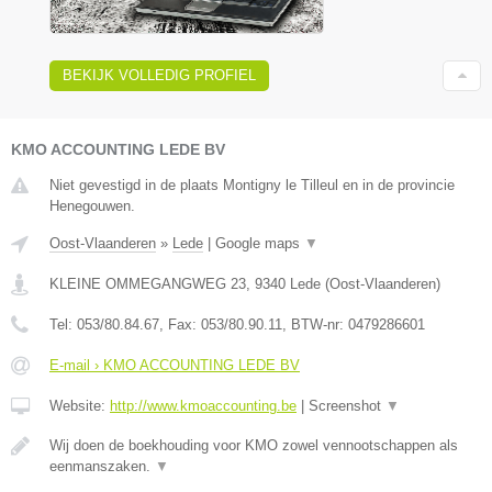
BEKIJK VOLLEDIG PROFIEL
KMO ACCOUNTING LEDE BV
Niet gevestigd in de plaats Montigny le Tilleul en in de provincie
Henegouwen.
Oost-Vlaanderen
»
Lede
|
Google maps
▼
KLEINE OMMEGANGWEG 23
,
9340
Lede
(
Oost-Vlaanderen
)
Tel:
053/80.84.67
, Fax:
053/80.90.11
, BTW-nr:
0479286601
E-mail › KMO ACCOUNTING LEDE BV
Website:
http://www.kmoaccounting.be
|
Screenshot
▼
Wij doen de boekhouding voor KMO zowel vennootschappen als
eenmanszaken.
▼