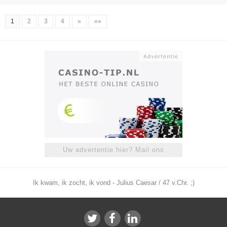
1
2
3
4
»
»»
Uw advertentie hier? Mail ons
Ik kwam, ik zocht, ik vond - Julius Caesar / 47 v.Chr. ;)