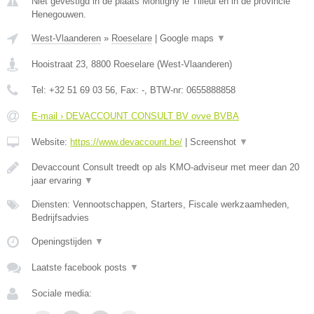
Niet gevestigd in de plaats Montigny le Tilleul en in de provincie
Henegouwen.
West-Vlaanderen
»
Roeselare
|
Google maps
▼
Hooistraat 23
,
8800
Roeselare
(
West-Vlaanderen
)
Tel:
+32 51 69 03 56
, Fax:
-
, BTW-nr:
0655888858
E-mail › DEVACCOUNT CONSULT BV ovve BVBA
Website:
https://www.devaccount.be/
|
Screenshot
▼
Devaccount Consult treedt op als KMO-adviseur met meer dan 20
jaar ervaring
▼
Diensten: Vennootschappen, Starters, Fiscale werkzaamheden,
Bedrijfsadvies
Openingstijden
▼
Laatste facebook posts
▼
Sociale media: