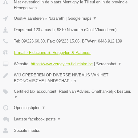
Niet gevestigd in de plaats Montigny le Tilleul en in de provincie
Henegouwen.
Oost-Vlaanderen
»
Nazareth
|
Google maps
▼
Drapstraat 123 a bus b
,
9810
Nazareth
(
Oost-Vlaanderen
)
Tel:
09/223.60.30
, Fax:
09/223.15.06
, BTW-nr:
0448.912.139
E-mail › Fiduciaire S. Vergeylen & Partners
Website:
https://www.vergeylen-fiduciaire.be
|
Screenshot
▼
WIJ OPEREREN OP DIVERSE NIVEAUS VAN HET
ECONOMISCHE LANDSCHAP :
▼
Certified tax accountant, Raad van Advies, Onafhankelijk bestuur,
▼
Openingstijden
▼
Laatste facebook posts
▼
Sociale media: