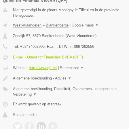
Quest for Financials BVBA (QFF)
Niet gevestigd in de plaats Montigny le Tilleul en in de provincie
Henegouwen.
West-Vlaanderen
»
Blankenberge
|
Google maps
▼
Zeedijk 57
,
8370
Blankenberge
(
West-Vlaanderen
)
Tel:
+32474057995
, Fax:
-
, BTW-nr:
0887282556
E-mail › Quest for Financials BVBA (QFF)
Website:
http://www.qff.be
|
Screenshot
▼
Algemene boekhouding - Advies
▼
Algemene boekhouding, Fiscaliteit, Overnames - reorganisatie,
Verbetering
▼
Er wordt gewerkt op afspraak.
Sociale media: