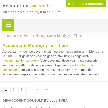
Ik ben een
accountant
Accountant
-vinden.be
Vind een accountant bij u in de buurt!
U bent nu hier:
Home
»
Henegouwen
»
Montigny le Tilleul
Accountant Montigny le Tilleul
Accountant-vinden.be bevat helaas nog geen
accountants in Montigny
le Tilleul
. Dit geldt ook voor de gehele provincie Henegouwen
(
accountant Henegouwen
). Voer bovenaan deze pagina uw postcode in
voor de dichtstbijzijnde accountants of ga naar
direct contact met
accountants
om via één e-mail in contact te komen met meerdere
accountants tegelijk. Hieronder worden nu overige resultaten getoond.
1
2
3
4
»
»»
DEVACCOUNT CONSULT BV ovve BVBA