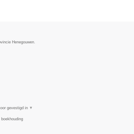
rovincie Henegouwen.
oor gevestigd in
▼
r, boekhouding