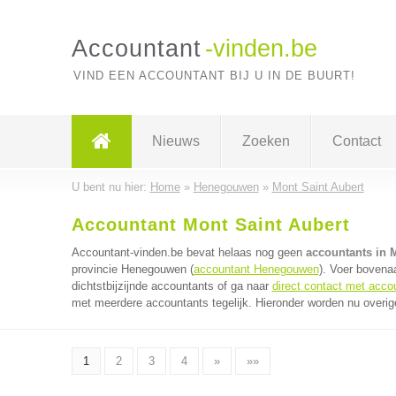
Accountant
-vinden.be
VIND EEN ACCOUNTANT BIJ U IN DE BUURT!
Nieuws
Zoeken
Contact
U bent nu hier:
Home
»
Henegouwen
»
Mont Saint Aubert
Accountant Mont Saint Aubert
Accountant-vinden.be bevat helaas nog geen
accountants in 
provincie Henegouwen (
accountant Henegouwen
). Voer bovena
dichtstbijzijnde accountants of ga naar
direct contact met acco
met meerdere accountants tegelijk. Hieronder worden nu overig
1
2
3
4
»
»»