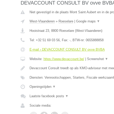
DEVACCOUNT CONSULT BV ovve BVB
Niet gevestigd in de plaats Mont Saint Aubert en in de p
West-Vlaanderen
»
Roeselare
|
Google maps
▼
Hooistraat 23
,
8800
Roeselare
(
West-Vlaanderen
)
Tel:
+32 51 69 03 56
, Fax:
-
, BTW-nr:
0655888858
E-mail › DEVACCOUNT CONSULT BV ovve BVBA
Website:
https://www.devaccount.be/
|
Screenshot
▼
Devaccount Consult treedt op als KMO-adviseur met meer
Diensten: Vennootschappen, Starters, Fiscale werkzaamh
Openingstijden
▼
Laatste facebook posts
▼
Sociale media: