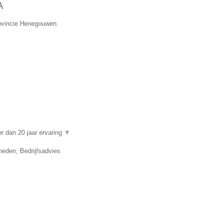
A
rovincie Henegouwen.
 dan 20 jaar ervaring
▼
eden, Bedrijfsadvies