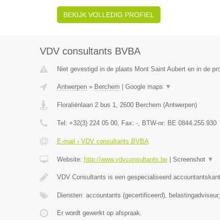
BEKIJK VOLLEDIG PROFIEL
VDV consultants BVBA
Niet gevestigd in de plaats Mont Saint Aubert en in de p
Antwerpen
»
Berchem
|
Google maps
▼
Floraliënlaan 2 bus 1
,
2600
Berchem
(
Antwerpen
)
Tel:
+32(3) 224 05 00
, Fax:
-
, BTW-nr:
BE 0844.255.930
E-mail › VDV consultants BVBA
Website:
http://www.vdvconsultants.be
|
Screenshot
▼
VDV Consultants is een gespecialiseerd accountantskant
Diensten: accountants (gecertificeerd), belastingadviseu
Er wordt gewerkt op afspraak.