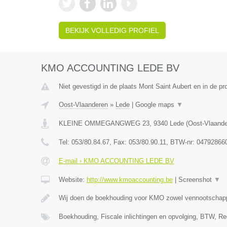
BEKIJK VOLLEDIG PROFIEL
KMO ACCOUNTING LEDE BV
Niet gevestigd in de plaats Mont Saint Aubert en in de p
Oost-Vlaanderen
»
Lede
|
Google maps
▼
KLEINE OMMEGANGWEG 23
,
9340
Lede
(
Oost-Vlaand
Tel:
053/80.84.67
, Fax:
053/80.90.11
, BTW-nr:
04792866
E-mail › KMO ACCOUNTING LEDE BV
Website:
http://www.kmoaccounting.be
|
Screenshot
▼
Wij doen de boekhouding voor KMO zowel vennootscha
Boekhouding, Fiscale inlichtingen en opvolging, BTW, Re