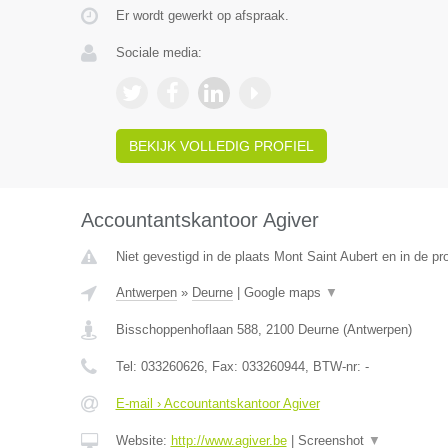
Er wordt gewerkt op afspraak.
Sociale media:
BEKIJK VOLLEDIG PROFIEL
Accountantskantoor Agiver
Niet gevestigd in de plaats Mont Saint Aubert en in de p
Antwerpen
»
Deurne
|
Google maps
▼
Bisschoppenhoflaan 588
,
2100
Deurne
(
Antwerpen
)
Tel:
033260626
, Fax:
033260944
, BTW-nr:
-
E-mail › Accountantskantoor Agiver
Website:
http://www.agiver.be
|
Screenshot
▼