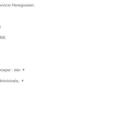
rovincie Henegouwen.
)
466
beroeper : één
▼
ministratie,
▼