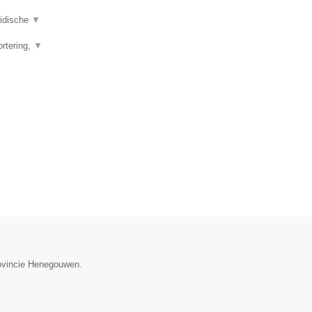
ridische
▼
ortering,
▼
rovincie Henegouwen.