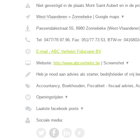
Niet gevestigd in de plaats Mont Saint Aubert en in de p
West-Vlaanderen
»
Zonnebeke
|
Google maps
▼
Passendalestraat 55
,
8980
Zonnebeke
(
West-Vlaanderen
Tel:
0477/78.97.96
, Fax:
051/77.73.53
, BTW-nr:
0416802
E-mail › ABC Verhelst Fiduciaire BV
Website:
http://www.abcverhelst.be
|
Screenshot
▼
Heb je nood aan advies als starter, bedrijfsleider of vrij 
Accountancy, Boekhouden, Fiscaliteit - fiscaal advies, Ad
Openingstijden
▼
Laatste facebook posts
▼
Sociale media: