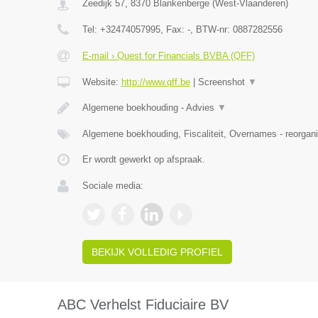
Zeedijk 57
,
8370
Blankenberge
(
West-Vlaanderen
)
Tel:
+32474057995
, Fax:
-
, BTW-nr:
0887282556
E-mail › Quest for Financials BVBA (QFF)
Website:
http://www.qff.be
|
Screenshot
▼
Algemene boekhouding - Advies
▼
Algemene boekhouding, Fiscaliteit, Overnames - reorgani
Er wordt gewerkt op afspraak.
Sociale media:
BEKIJK VOLLEDIG PROFIEL
ABC Verhelst Fiduciaire BV