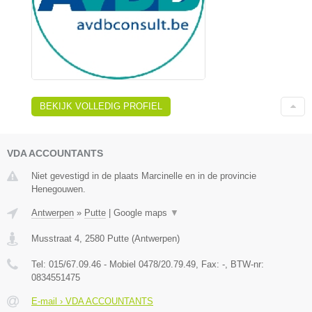
BEKIJK VOLLEDIG PROFIEL
VDA ACCOUNTANTS
Niet gevestigd in de plaats Marcinelle en in de provincie
Henegouwen.
Antwerpen
»
Putte
|
Google maps
▼
Musstraat 4
,
2580
Putte
(
Antwerpen
)
Tel:
015/67.09.46 - Mobiel 0478/20.79.49
, Fax:
-
, BTW-nr:
0834551475
E-mail › VDA ACCOUNTANTS