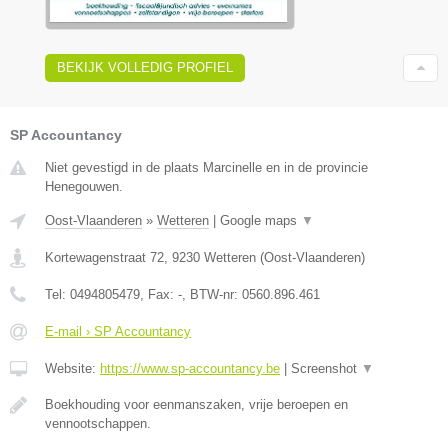
BEKIJK VOLLEDIG PROFIEL
SP Accountancy
Niet gevestigd in de plaats Marcinelle en in de provincie
Henegouwen.
Oost-Vlaanderen
»
Wetteren
|
Google maps
▼
Kortewagenstraat 72
,
9230
Wetteren
(
Oost-Vlaanderen
)
Tel:
0494805479
, Fax:
-
, BTW-nr:
0560.896.461
E-mail › SP Accountancy
Website:
https://www.sp-accountancy.be
|
Screenshot
▼
Boekhouding voor eenmanszaken, vrije beroepen en
vennootschappen.