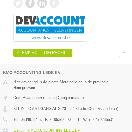
BEKIJK VOLLEDIG PROFIEL
KMO ACCOUNTING LEDE BV
Niet gevestigd in de plaats Marcinelle en in de provincie
Henegouwen.
Oost-Vlaanderen
»
Lede
|
Google maps
▼
KLEINE OMMEGANGWEG 23
,
9340
Lede
(
Oost-Vlaanderen
)
Tel:
053/80.84.67
, Fax:
053/80.90.11
, BTW-nr:
0479286601
E-mail › KMO ACCOUNTING LEDE BV