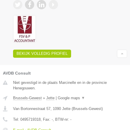
BEKIJK VOLLEDIG PROFIEL
AVDB Consult
Niet gevestigd in de plaats Marcinelle en in de provincie
Henegouwen.
Brussels-Gewest
»
Jette
|
Google maps
▼
Van Bortonnestraat 57
,
1090
Jette
(
Brussels-Gewest
)
Tel:
0495719318
, Fax:
-
, BTW-nr:
-