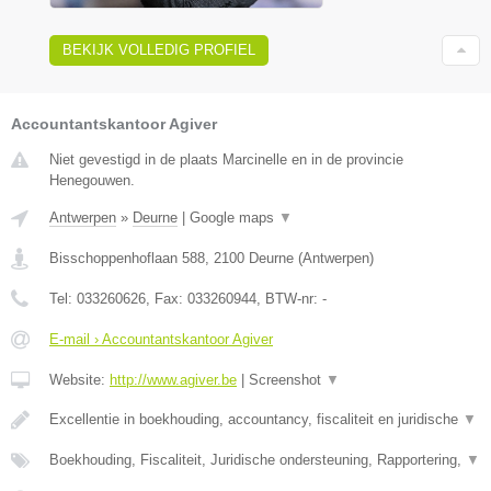
BEKIJK VOLLEDIG PROFIEL
Accountantskantoor Agiver
Niet gevestigd in de plaats Marcinelle en in de provincie
Henegouwen.
Antwerpen
»
Deurne
|
Google maps
▼
Bisschoppenhoflaan 588
,
2100
Deurne
(
Antwerpen
)
Tel:
033260626
, Fax:
033260944
, BTW-nr:
-
E-mail › Accountantskantoor Agiver
Website:
http://www.agiver.be
|
Screenshot
▼
Excellentie in boekhouding, accountancy, fiscaliteit en juridische
▼
Boekhouding, Fiscaliteit, Juridische ondersteuning, Rapportering,
▼