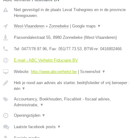
Niet gevestigd in de plaats Leval Trahegnies en in de provincie
Henegouwen.
West-Vlaanderen
»
Zonnebeke
|
Google maps
▼
Passendalestraat 55
,
8980
Zonnebeke
(
West-Vlaanderen
)
Tel:
0477/78.97.96
, Fax:
051/77.73.53
, BTW-nr:
0416802466
E-mail › ABC Verhelst Fiduciaire BV
Website:
http://www.abcverhelst.be
|
Screenshot
▼
Heb je nood aan advies als starter, bedrijfsleider of vrij beroeper :
één
▼
Accountancy, Boekhouden, Fiscaliteit - fiscaal advies,
Administratie,
▼
Openingstijden
▼
Laatste facebook posts
▼