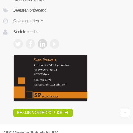
vennootschappen.
Diensten onbekend
Openingstijden
▼
Sociale media:
BEKIJK VOLLEDIG PROFIEL
ABC Verhelst Fiduciaire BV