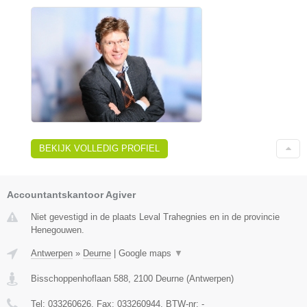
BEKIJK VOLLEDIG PROFIEL
Accountantskantoor Agiver
Niet gevestigd in de plaats Leval Trahegnies en in de provincie
Henegouwen.
Antwerpen
»
Deurne
|
Google maps
▼
Bisschoppenhoflaan 588
,
2100
Deurne
(
Antwerpen
)
Tel:
033260626
, Fax:
033260944
, BTW-nr:
-