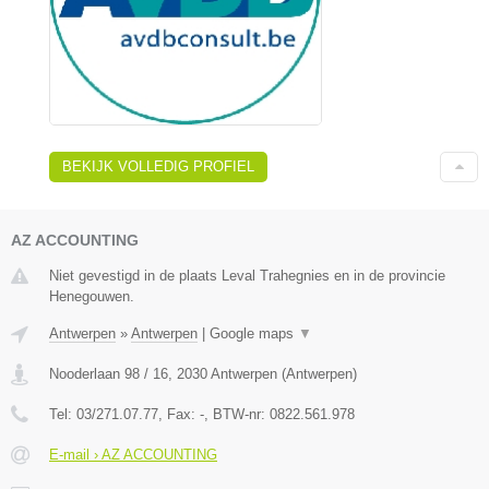
BEKIJK VOLLEDIG PROFIEL
AZ ACCOUNTING
Niet gevestigd in de plaats Leval Trahegnies en in de provincie
Henegouwen.
Antwerpen
»
Antwerpen
|
Google maps
▼
Nooderlaan 98 / 16
,
2030
Antwerpen
(
Antwerpen
)
Tel:
03/271.07.77
, Fax:
-
, BTW-nr:
0822.561.978
E-mail › AZ ACCOUNTING