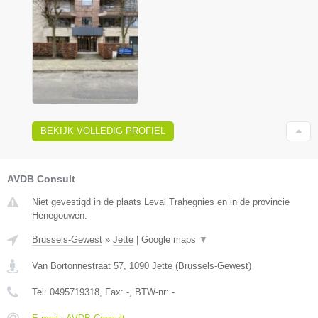
BEKIJK VOLLEDIG PROFIEL
AVDB Consult
Niet gevestigd in de plaats Leval Trahegnies en in de provincie
Henegouwen.
Brussels-Gewest
»
Jette
|
Google maps
▼
Van Bortonnestraat 57
,
1090
Jette
(
Brussels-Gewest
)
Tel:
0495719318
, Fax:
-
, BTW-nr:
-