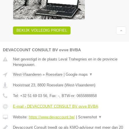
BEKIJK VOLLEDIG PROFIEL
DEVACCOUNT CONSULT BV ovve BVBA
Niet gevestigd in de plaats Leval Trahegnies en in de provincie
Henegouwen.
West-Vlaanderen
»
Roeselare
|
Google maps
▼
Hooistraat 23
,
8800
Roeselare
(
West-Vlaanderen
)
Tel:
+32 51 69 03 56
, Fax:
-
, BTW-nr:
0655888858
E-mail › DEVACCOUNT CONSULT BV ovve BVBA
Website:
https://www.devaccount.be/
|
Screenshot
▼
Devaccount Consult treedt op als KMO-adviseur met meer dan 20