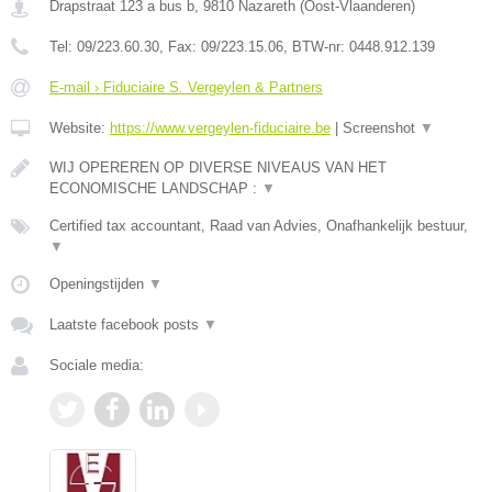
Drapstraat 123 a bus b
,
9810
Nazareth
(
Oost-Vlaanderen
)
Tel:
09/223.60.30
, Fax:
09/223.15.06
, BTW-nr:
0448.912.139
E-mail › Fiduciaire S. Vergeylen & Partners
Website:
https://www.vergeylen-fiduciaire.be
|
Screenshot
▼
WIJ OPEREREN OP DIVERSE NIVEAUS VAN HET
ECONOMISCHE LANDSCHAP :
▼
Certified tax accountant, Raad van Advies, Onafhankelijk bestuur,
▼
Openingstijden
▼
Laatste facebook posts
▼
Sociale media: