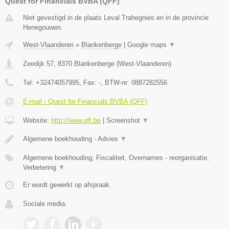
Quest for Financials BVBA (QFF)
Niet gevestigd in de plaats Leval Trahegnies en in de provincie
Henegouwen.
West-Vlaanderen
»
Blankenberge
|
Google maps
▼
Zeedijk 57
,
8370
Blankenberge
(
West-Vlaanderen
)
Tel:
+32474057995
, Fax:
-
, BTW-nr:
0887282556
E-mail › Quest for Financials BVBA (QFF)
Website:
http://www.qff.be
|
Screenshot
▼
Algemene boekhouding - Advies
▼
Algemene boekhouding, Fiscaliteit, Overnames - reorganisatie,
Verbetering
▼
Er wordt gewerkt op afspraak.
Sociale media: