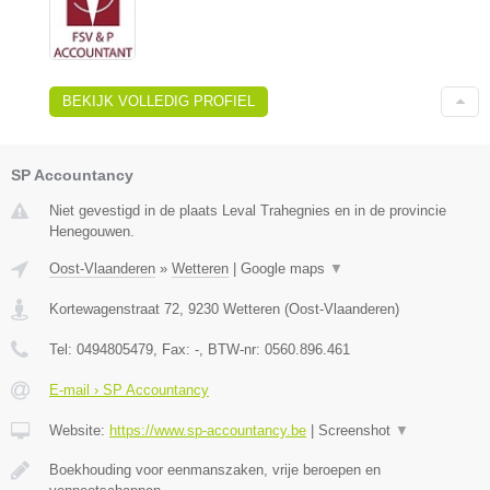
BEKIJK VOLLEDIG PROFIEL
SP Accountancy
Niet gevestigd in de plaats Leval Trahegnies en in de provincie
Henegouwen.
Oost-Vlaanderen
»
Wetteren
|
Google maps
▼
Kortewagenstraat 72
,
9230
Wetteren
(
Oost-Vlaanderen
)
Tel:
0494805479
, Fax:
-
, BTW-nr:
0560.896.461
E-mail › SP Accountancy
Website:
https://www.sp-accountancy.be
|
Screenshot
▼
Boekhouding voor eenmanszaken, vrije beroepen en