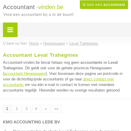
Ik ben een
accountant
Accountant
-vinden.be
Vind een accountant bij u in de buurt!
U bent nu hier:
Home
»
Henegouwen
»
Leval Trahegnies
Accountant Leval Trahegnies
Accountant-vinden.be bevat helaas nog geen
accountants in Leval
Trahegnies
. Dit geldt ook voor de gehele provincie Henegouwen
(
accountant Henegouwen
). Voer bovenaan deze pagina uw postcode in
voor de dichtstbijzijnde accountants of ga naar
direct contact met
accountants
om via één e-mail in contact te komen met meerdere
accountants tegelijk. Hieronder worden nu overige resultaten getoond.
1
2
3
4
»
»»
KMO ACCOUNTING LEDE BV