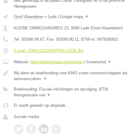
Niet gevestigd in de plaats Leval Trahegnies en in de provincie
Henegouwen.
Oost-Vlaanderen
»
Lede
|
Google maps
▼
KLEINE OMMEGANGWEG 23
,
9340
Lede
(
Oost-Vlaanderen
)
Tel:
053/80.84.67
, Fax:
053/80.90.11
, BTW-nr:
0479286601
E-mail › KMO ACCOUNTING LEDE BV
Website:
http://www.kmoaccounting.be
|
Screenshot
▼
Wij doen de boekhouding voor KMO zowel vennootschappen als
eenmanszaken.
▼
Boekhouding, Fiscale inlichtingen en opvolging, BTW,
Reorganisatie van
▼
Er wordt gewerkt op afspraak.
Sociale media: