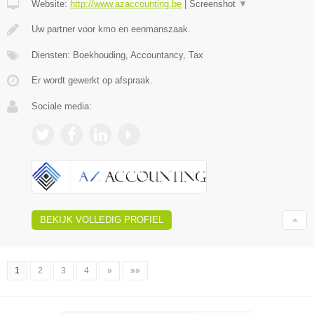
Website:
http://www.azaccounting.be
|
Screenshot
▼
Uw partner voor kmo en eenmanszaak.
Diensten: Boekhouding, Accountancy, Tax
Er wordt gewerkt op afspraak.
Sociale media:
BEKIJK VOLLEDIG PROFIEL
1
2
3
4
»
»»