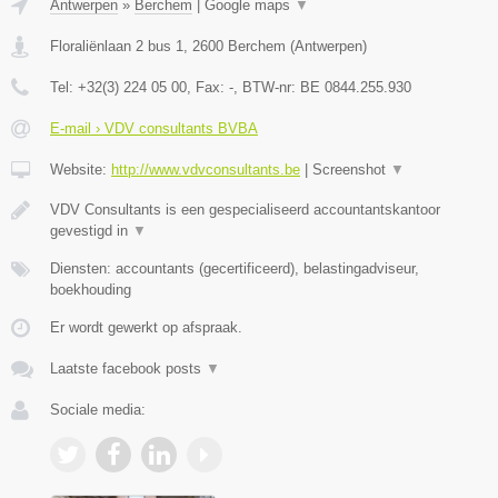
Antwerpen
»
Berchem
|
Google maps
▼
Floraliënlaan 2 bus 1
,
2600
Berchem
(
Antwerpen
)
Tel:
+32(3) 224 05 00
, Fax:
-
, BTW-nr:
BE 0844.255.930
E-mail › VDV consultants BVBA
Website:
http://www.vdvconsultants.be
|
Screenshot
▼
VDV Consultants is een gespecialiseerd accountantskantoor
gevestigd in
▼
Diensten: accountants (gecertificeerd), belastingadviseur,
boekhouding
Er wordt gewerkt op afspraak.
Laatste facebook posts
▼
Sociale media: