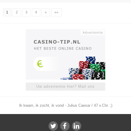
1
2
3
4
»
»»
Uw advertentie hier? Mail ons
Ik kwam, ik zocht, ik vond - Julius Caesar / 47 v.Chr. ;)