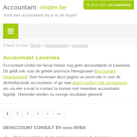
Ik ben een
accountant
Accountant
-vinden.be
Vind een accountant bij u in de buurt!
U bent nu hier:
Home
»
Henegouwen
»
Lessines
Accountant Lessines
Accountant-vinden.be bevat helaas nog geen
accountants in Lessines
.
Dit geldt ook voor de gehele provincie Henegouwen (
accountant
Henegouwen
). Voer bovenaan deze pagina uw postcode in voor de
dichtstbijzijnde accountants of ga naar
direct contact met accountants
om via één e-mail in contact te komen met meerdere accountants
tegelijk. Hieronder worden nu overige resultaten getoond.
1
2
3
4
»
»»
DEVACCOUNT CONSULT BV ovve BVBA