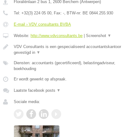
Floraliënlaan 2 bus 1
,
2600
Berchem
(
Antwerpen
)
Tel:
+32(3) 224 05 00
, Fax:
-
, BTW-nr:
BE 0844.255.930
E-mail › VDV consultants BVBA
Website:
http://www.vdvconsultants.be
|
Screenshot
▼
VDV Consultants is een gespecialiseerd accountantskantoor
gevestigd in
▼
Diensten: accountants (gecertificeerd), belastingadviseur,
boekhouding
Er wordt gewerkt op afspraak.
Laatste facebook posts
▼
Sociale media: