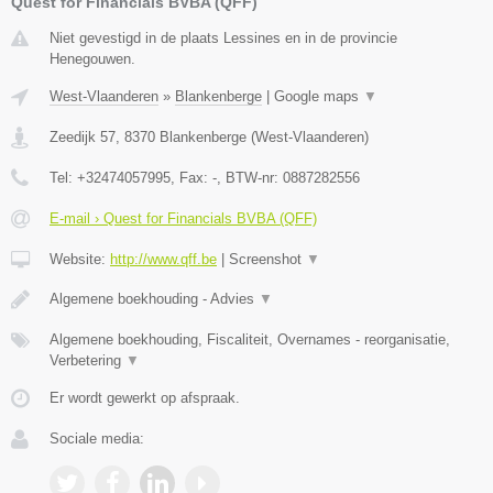
Quest for Financials BVBA (QFF)
Niet gevestigd in de plaats Lessines en in de provincie
Henegouwen.
West-Vlaanderen
»
Blankenberge
|
Google maps
▼
Zeedijk 57
,
8370
Blankenberge
(
West-Vlaanderen
)
Tel:
+32474057995
, Fax:
-
, BTW-nr:
0887282556
E-mail › Quest for Financials BVBA (QFF)
Website:
http://www.qff.be
|
Screenshot
▼
Algemene boekhouding - Advies
▼
Algemene boekhouding, Fiscaliteit, Overnames - reorganisatie,
Verbetering
▼
Er wordt gewerkt op afspraak.
Sociale media: