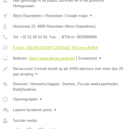
Niet gevestigd in de plaats Lessines en in de provincie
Henegouwen.
West-Vlaanderen
»
Roeselare
|
Google maps
▼
Hooistraat 23
,
8800
Roeselare
(
West-Vlaanderen
)
Tel:
+32 51 69 03 56
, Fax:
-
, BTW-nr:
0655888858
E-mail › DEVACCOUNT CONSULT BV ovve BVBA
Website:
https://www.devaccount.be/
|
Screenshot
▼
Devaccount Consult treedt op als KMO-adviseur met meer dan 20
jaar ervaring
▼
Diensten: Vennootschappen, Starters, Fiscale werkzaamheden,
Bedrijfsadvies
Openingstijden
▼
Laatste facebook posts
▼
Sociale media: