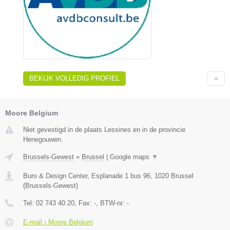
BEKIJK VOLLEDIG PROFIEL
Moore Belgium
Niet gevestigd in de plaats Lessines en in de provincie
Henegouwen.
Brussels-Gewest
»
Brussel
|
Google maps
▼
Buro & Design Center, Esplanade 1 bus 96
,
1020
Brussel
(
Brussels-Gewest
)
Tel:
02 743 40 20
, Fax:
-
, BTW-nr:
-
E-mail › Moore Belgium