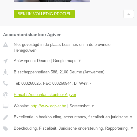
BEKIJK VOLLEDIG PROFIEL
Accountantskantoor Agiver
Niet gevestigd in de plaats Lessines en in de provincie
Henegouwen.
Antwerpen
»
Deurne
|
Google maps
▼
Bisschoppenhoflaan 588
,
2100
Deurne
(
Antwerpen
)
Tel:
033260626
, Fax:
033260944
, BTW-nr:
-
E-mail › Accountantskantoor Agiver
Website:
http://www.agiver.be
|
Screenshot
▼
Excellentie in boekhouding, accountancy, fiscaliteit en juridische
▼
Boekhouding, Fiscaliteit, Juridische ondersteuning, Rapportering,
▼