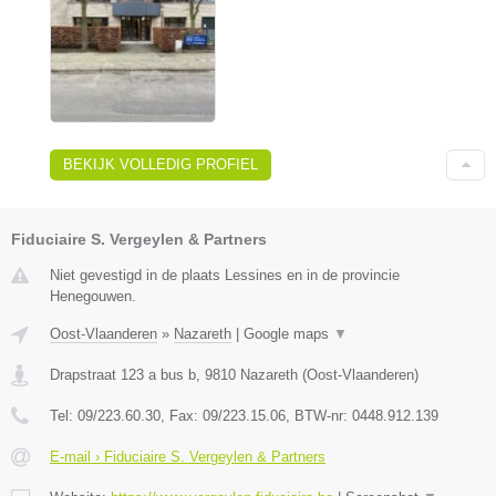
BEKIJK VOLLEDIG PROFIEL
Fiduciaire S. Vergeylen & Partners
Niet gevestigd in de plaats Lessines en in de provincie
Henegouwen.
Oost-Vlaanderen
»
Nazareth
|
Google maps
▼
Drapstraat 123 a bus b
,
9810
Nazareth
(
Oost-Vlaanderen
)
Tel:
09/223.60.30
, Fax:
09/223.15.06
, BTW-nr:
0448.912.139
E-mail › Fiduciaire S. Vergeylen & Partners