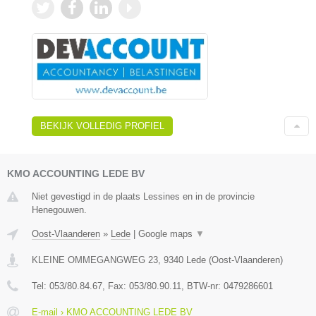
BEKIJK VOLLEDIG PROFIEL
KMO ACCOUNTING LEDE BV
Niet gevestigd in de plaats Lessines en in de provincie
Henegouwen.
Oost-Vlaanderen
»
Lede
|
Google maps
▼
KLEINE OMMEGANGWEG 23
,
9340
Lede
(
Oost-Vlaanderen
)
Tel:
053/80.84.67
, Fax:
053/80.90.11
, BTW-nr:
0479286601
E-mail › KMO ACCOUNTING LEDE BV