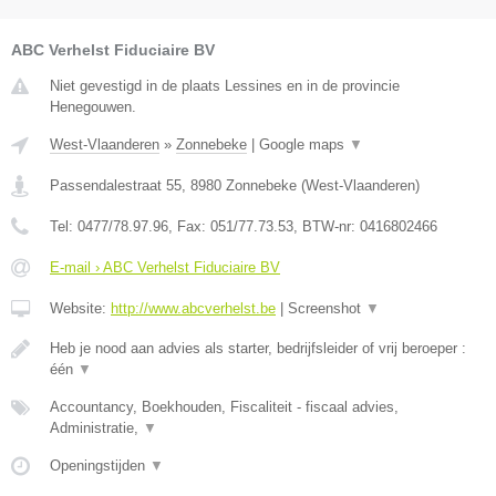
ABC Verhelst Fiduciaire BV
Niet gevestigd in de plaats Lessines en in de provincie
Henegouwen.
West-Vlaanderen
»
Zonnebeke
|
Google maps
▼
Passendalestraat 55
,
8980
Zonnebeke
(
West-Vlaanderen
)
Tel:
0477/78.97.96
, Fax:
051/77.73.53
, BTW-nr:
0416802466
E-mail › ABC Verhelst Fiduciaire BV
Website:
http://www.abcverhelst.be
|
Screenshot
▼
Heb je nood aan advies als starter, bedrijfsleider of vrij beroeper :
één
▼
Accountancy, Boekhouden, Fiscaliteit - fiscaal advies,
Administratie,
▼
Openingstijden
▼