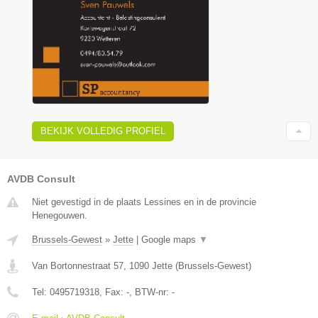
BEKIJK VOLLEDIG PROFIEL
AVDB Consult
Niet gevestigd in de plaats Lessines en in de provincie
Henegouwen.
Brussels-Gewest
»
Jette
|
Google maps
▼
Van Bortonnestraat 57
,
1090
Jette
(
Brussels-Gewest
)
Tel:
0495719318
, Fax:
-
, BTW-nr:
-