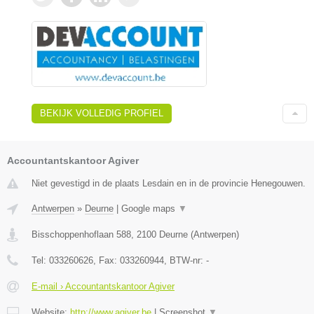
BEKIJK VOLLEDIG PROFIEL
Accountantskantoor Agiver
Niet gevestigd in de plaats Lesdain en in de provincie Henegouwen.
Antwerpen
»
Deurne
|
Google maps
▼
Bisschoppenhoflaan 588
,
2100
Deurne
(
Antwerpen
)
Tel:
033260626
, Fax:
033260944
, BTW-nr:
-
E-mail › Accountantskantoor Agiver
Website:
http://www.agiver.be
|
Screenshot
▼