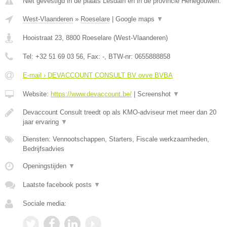
Niet gevestigd in de plaats Lesdain en in de provincie Henegouwen.
West-Vlaanderen
»
Roeselare
|
Google maps
▼
Hooistraat 23
,
8800
Roeselare
(
West-Vlaanderen
)
Tel:
+32 51 69 03 56
, Fax:
-
, BTW-nr:
0655888858
E-mail › DEVACCOUNT CONSULT BV ovve BVBA
Website:
https://www.devaccount.be/
|
Screenshot
▼
Devaccount Consult treedt op als KMO-adviseur met meer dan 20
jaar ervaring
▼
Diensten: Vennootschappen, Starters, Fiscale werkzaamheden,
Bedrijfsadvies
Openingstijden
▼
Laatste facebook posts
▼
Sociale media: