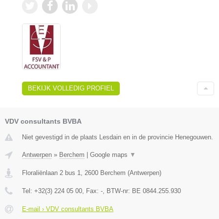
BEKIJK VOLLEDIG PROFIEL
VDV consultants BVBA
Niet gevestigd in de plaats Lesdain en in de provincie Henegouwen.
Antwerpen
»
Berchem
|
Google maps
▼
Floraliënlaan 2 bus 1
,
2600
Berchem
(
Antwerpen
)
Tel:
+32(3) 224 05 00
, Fax:
-
, BTW-nr:
BE 0844.255.930
E-mail › VDV consultants BVBA