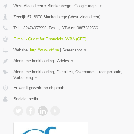
West-Vlaanderen
»
Blankenberge
|
Google maps
▼
Zeedijk 57
,
8370
Blankenberge
(
West-Vlaanderen
)
Tel:
+32474057995
, Fax:
-
, BTW-nr:
0887282556
E-mail › Quest for Financials BVBA (QFF)
Website:
http://www.qff.be
|
Screenshot
▼
Algemene boekhouding - Advies
▼
Algemene boekhouding, Fiscaliteit, Overnames - reorganisatie,
Verbetering
▼
Er wordt gewerkt op afspraak.
Sociale media: