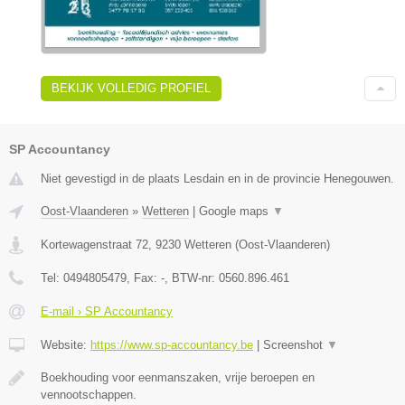
BEKIJK VOLLEDIG PROFIEL
SP Accountancy
Niet gevestigd in de plaats Lesdain en in de provincie Henegouwen.
Oost-Vlaanderen
»
Wetteren
|
Google maps
▼
Kortewagenstraat 72
,
9230
Wetteren
(
Oost-Vlaanderen
)
Tel:
0494805479
, Fax:
-
, BTW-nr:
0560.896.461
E-mail › SP Accountancy
Website:
https://www.sp-accountancy.be
|
Screenshot
▼
Boekhouding voor eenmanszaken, vrije beroepen en
vennootschappen.