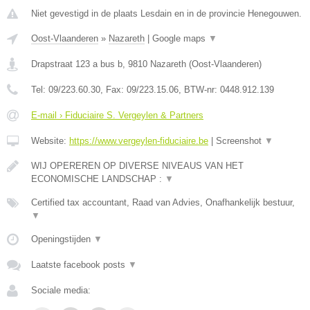
Niet gevestigd in de plaats Lesdain en in de provincie Henegouwen.
Oost-Vlaanderen
»
Nazareth
|
Google maps
▼
Drapstraat 123 a bus b
,
9810
Nazareth
(
Oost-Vlaanderen
)
Tel:
09/223.60.30
, Fax:
09/223.15.06
, BTW-nr:
0448.912.139
E-mail › Fiduciaire S. Vergeylen & Partners
Website:
https://www.vergeylen-fiduciaire.be
|
Screenshot
▼
WIJ OPEREREN OP DIVERSE NIVEAUS VAN HET
ECONOMISCHE LANDSCHAP :
▼
Certified tax accountant, Raad van Advies, Onafhankelijk bestuur,
▼
Openingstijden
▼
Laatste facebook posts
▼
Sociale media: