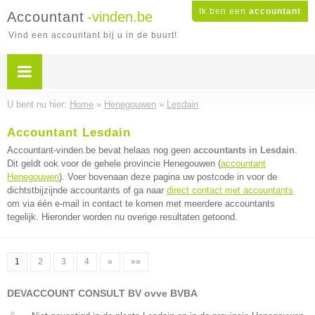
Ik ben een
accountant
Accountant
-vinden.be
Vind een accountant bij u in de buurt!
U bent nu hier:
Home
»
Henegouwen
»
Lesdain
Accountant Lesdain
Accountant-vinden.be bevat helaas nog geen
accountants in Lesdain
.
Dit geldt ook voor de gehele provincie Henegouwen (
accountant
Henegouwen
). Voer bovenaan deze pagina uw postcode in voor de
dichtstbijzijnde accountants of ga naar
direct contact met accountants
om via één e-mail in contact te komen met meerdere accountants
tegelijk. Hieronder worden nu overige resultaten getoond.
1
2
3
4
»
»»
DEVACCOUNT CONSULT BV ovve BVBA