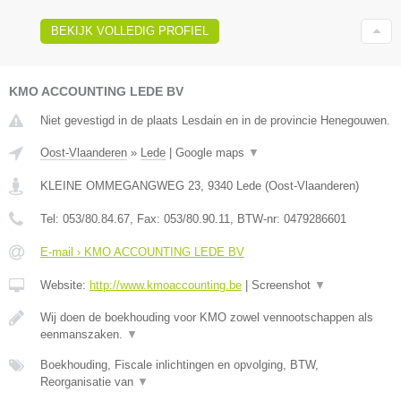
BEKIJK VOLLEDIG PROFIEL
KMO ACCOUNTING LEDE BV
Niet gevestigd in de plaats Lesdain en in de provincie Henegouwen.
Oost-Vlaanderen
»
Lede
|
Google maps
▼
KLEINE OMMEGANGWEG 23
,
9340
Lede
(
Oost-Vlaanderen
)
Tel:
053/80.84.67
, Fax:
053/80.90.11
, BTW-nr:
0479286601
E-mail › KMO ACCOUNTING LEDE BV
Website:
http://www.kmoaccounting.be
|
Screenshot
▼
Wij doen de boekhouding voor KMO zowel vennootschappen als
eenmanszaken.
▼
Boekhouding, Fiscale inlichtingen en opvolging, BTW,
Reorganisatie van
▼