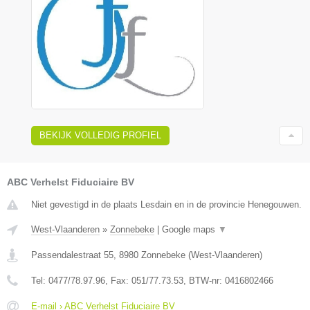
BEKIJK VOLLEDIG PROFIEL
ABC Verhelst Fiduciaire BV
Niet gevestigd in de plaats Lesdain en in de provincie Henegouwen.
West-Vlaanderen
»
Zonnebeke
|
Google maps
▼
Passendalestraat 55
,
8980
Zonnebeke
(
West-Vlaanderen
)
Tel:
0477/78.97.96
, Fax:
051/77.73.53
, BTW-nr:
0416802466
E-mail › ABC Verhelst Fiduciaire BV