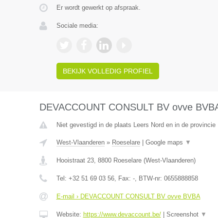
Er wordt gewerkt op afspraak.
Sociale media:
BEKIJK VOLLEDIG PROFIEL
DEVACCOUNT CONSULT BV ovve BVB
Niet gevestigd in de plaats Leers Nord en in de provinci
West-Vlaanderen
»
Roeselare
|
Google maps
▼
Hooistraat 23
,
8800
Roeselare
(
West-Vlaanderen
)
Tel:
+32 51 69 03 56
, Fax:
-
, BTW-nr:
0655888858
E-mail › DEVACCOUNT CONSULT BV ovve BVBA
Website:
https://www.devaccount.be/
|
Screenshot
▼