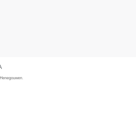
A
e Henegouwen.