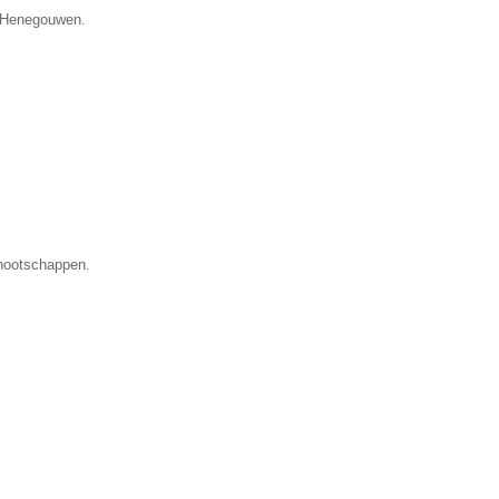
e Henegouwen.
nootschappen.