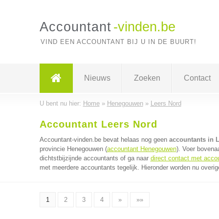
Accountant
-vinden.be
VIND EEN ACCOUNTANT BIJ U IN DE BUURT!
Nieuws
Zoeken
Contact
U bent nu hier:
Home
»
Henegouwen
»
Leers Nord
Accountant Leers Nord
Accountant-vinden.be bevat helaas nog geen
accountants in 
provincie Henegouwen (
accountant Henegouwen
). Voer bovena
dichtstbijzijnde accountants of ga naar
direct contact met acco
met meerdere accountants tegelijk. Hieronder worden nu overig
1
2
3
4
»
»»