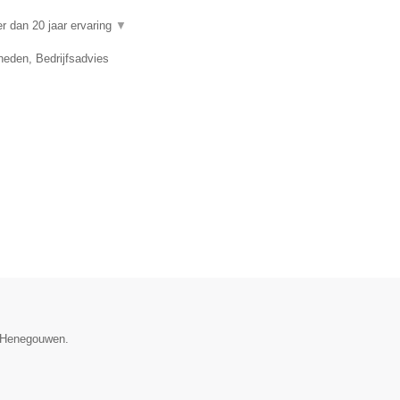
 dan 20 jaar ervaring
▼
eden, Bedrijfsadvies
e Henegouwen.