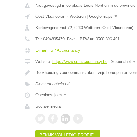
Niet gevestigd in de plaats Leers Nord en in de provinci
Oost-Vlaanderen
»
Wetteren
|
Google maps
▼
Kortewagenstraat 72
,
9230
Wetteren
(
Oost-Vlaanderen
)
Tel:
0494805479
, Fax:
-
, BTW-nr:
0560.896.461
E-mail › SP Accountancy
Website:
https://www.sp-accountancy.be
|
Screenshot
▼
Boekhouding voor eenmanszaken, vrije beroepen en ven
Diensten onbekend
Openingstijden
▼
Sociale media:
BEKIJK VOLLEDIG PROFIEL