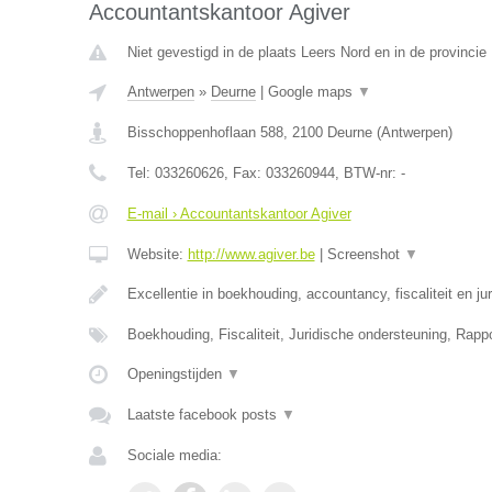
Accountantskantoor Agiver
Niet gevestigd in de plaats Leers Nord en in de provinci
Antwerpen
»
Deurne
|
Google maps
▼
Bisschoppenhoflaan 588
,
2100
Deurne
(
Antwerpen
)
Tel:
033260626
, Fax:
033260944
, BTW-nr:
-
E-mail › Accountantskantoor Agiver
Website:
http://www.agiver.be
|
Screenshot
▼
Excellentie in boekhouding, accountancy, fiscaliteit en ju
Boekhouding, Fiscaliteit, Juridische ondersteuning, Rapp
Openingstijden
▼
Laatste facebook posts
▼
Sociale media: