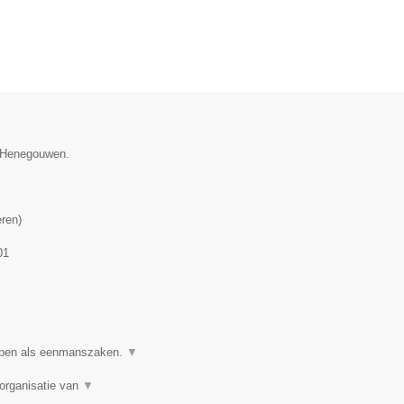
e Henegouwen.
eren
)
01
ppen als eenmanszaken.
▼
organisatie van
▼