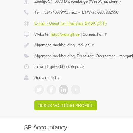
Zeedijk 57
,
8370
Blankenberge
(
West-Vlaanderen
)
Tel:
+32474057995
, Fax:
-
, BTW-nr:
0887282556
E-mail › Quest for Financials BVBA (QFF)
Website:
http://www.qff.be
|
Screenshot
▼
Algemene boekhouding - Advies
▼
Algemene boekhouding, Fiscaliteit, Overnames - reorgani
Er wordt gewerkt op afspraak.
Sociale media:
BEKIJK VOLLEDIG PROFIEL
SP Accountancy