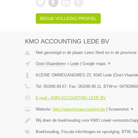
BEKIJK VOLLEDIG PROFIEL
KMO ACCOUNTING LEDE BV
Niet gevestigd in de plaats Leers Nord en in de provinci
Oost-Vlaanderen
»
Lede
|
Google maps
▼
KLEINE OMMEGANGWEG 23
,
9340
Lede
(
Oost-Vlaand
Tel:
053/80.84.67
, Fax:
053/80.90.11
, BTW-nr:
04792866
E-mail › KMO ACCOUNTING LEDE BV
Website:
http://www.kmoaccounting.be
|
Screenshot
▼
Wij doen de boekhouding voor KMO zowel vennootscha
Boekhouding, Fiscale inlichtingen en opvolging, BTW, Re