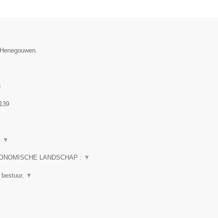
e Henegouwen.
)
139
t
▼
CONOMISCHE LANDSCHAP :
▼
 bestuur,
▼