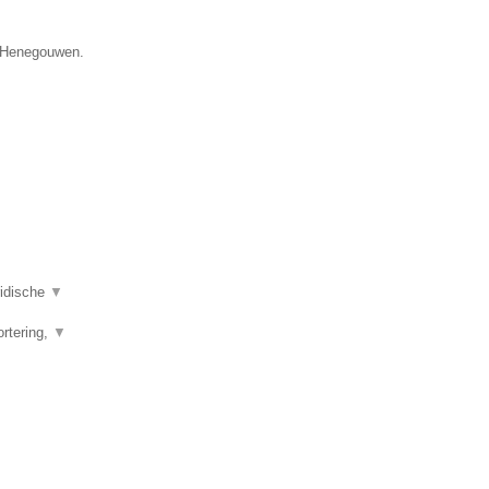
e Henegouwen.
ridische
▼
ortering,
▼