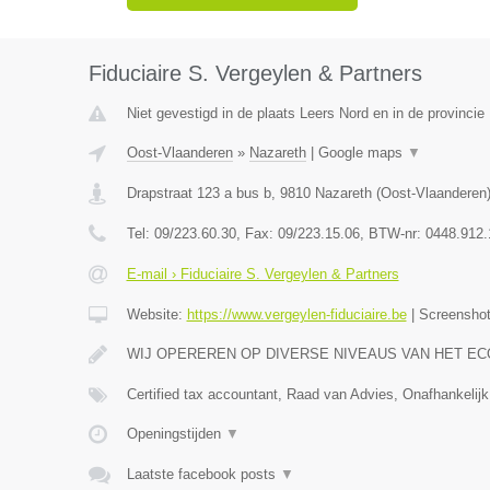
Fiduciaire S. Vergeylen & Partners
Niet gevestigd in de plaats Leers Nord en in de provinci
Oost-Vlaanderen
»
Nazareth
|
Google maps
▼
Drapstraat 123 a bus b
,
9810
Nazareth
(
Oost-Vlaanderen
Tel:
09/223.60.30
, Fax:
09/223.15.06
, BTW-nr:
0448.912.
E-mail › Fiduciaire S. Vergeylen & Partners
Website:
https://www.vergeylen-fiduciaire.be
|
Screensho
WIJ OPEREREN OP DIVERSE NIVEAUS VAN HET E
Certified tax accountant, Raad van Advies, Onafhankelijk
Openingstijden
▼
Laatste facebook posts
▼