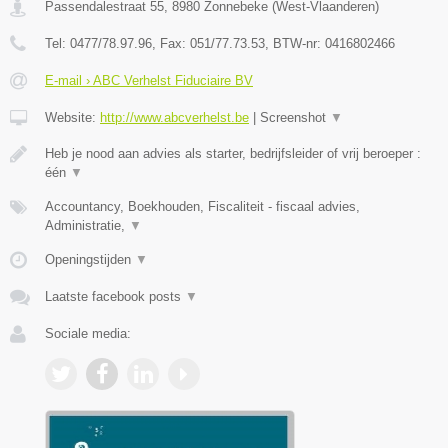
Passendalestraat 55
,
8980
Zonnebeke
(
West-Vlaanderen
)
Tel:
0477/78.97.96
, Fax:
051/77.73.53
, BTW-nr:
0416802466
E-mail › ABC Verhelst Fiduciaire BV
Website:
http://www.abcverhelst.be
|
Screenshot
▼
Heb je nood aan advies als starter, bedrijfsleider of vrij beroeper :
één
▼
Accountancy, Boekhouden, Fiscaliteit - fiscaal advies,
Administratie,
▼
Openingstijden
▼
Laatste facebook posts
▼
Sociale media: