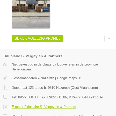
BEKIJK VOLLEDIG PROFIEL
Fiduciaire S. Vergeylen & Partners
Niet gevestigd in de plaats La Bouverie en in de provincie
Henegouwen.
Oost-Vlaanderen
»
Nazareth
|
Google maps
▼
Drapstraat 123 a bus b
,
9810
Nazareth
(
Oost-Vlaanderen
)
Tel:
09/223.60.30
, Fax:
09/223.15.06
, BTW-nr:
0448.912.139
E-mail › Fiduciaire S. Vergeylen & Partners