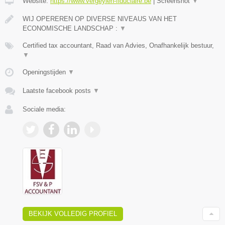
Website:
https://www.vergeylen-fiduciaire.be
|
Screenshot
▼
WIJ OPEREREN OP DIVERSE NIVEAUS VAN HET
ECONOMISCHE LANDSCHAP :
▼
Certified tax accountant, Raad van Advies, Onafhankelijk bestuur,
▼
Openingstijden
▼
Laatste facebook posts
▼
Sociale media:
BEKIJK VOLLEDIG PROFIEL