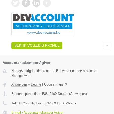
BEKIJK VOLLEDIG PROFIEL
Accountantskantoor Agiver
Niet gevestigd in de plaats La Bouverie en in de provincie
Henegouwen.
Antwerpen
»
Deurne
|
Google maps
▼
Bisschoppenhoflaan 588
,
2100
Deurne
(
Antwerpen
)
Tel:
033260626
, Fax:
033260944
, BTW-nr:
-
E-mail › Accountantskantoor Agiver