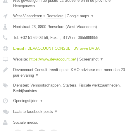
Niet gevestigd in de plaats La Bouverie en in de provincie
Henegouwen.
West-Vlaanderen
»
Roeselare
|
Google maps
▼
Hooistraat 23
,
8800
Roeselare
(
West-Vlaanderen
)
Tel:
+32 51 69 03 56
, Fax:
-
, BTW-nr:
0655888858
E-mail › DEVACCOUNT CONSULT BV ovve BVBA
Website:
https://www.devaccount.be/
|
Screenshot
▼
Devaccount Consult treedt op als KMO-adviseur met meer dan 20
jaar ervaring
▼
Diensten: Vennootschappen, Starters, Fiscale werkzaamheden,
Bedrijfsadvies
Openingstijden
▼
Laatste facebook posts
▼
Sociale media: