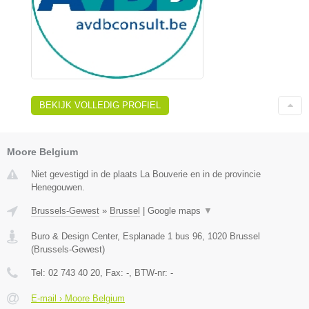
BEKIJK VOLLEDIG PROFIEL
Moore Belgium
Niet gevestigd in de plaats La Bouverie en in de provincie
Henegouwen.
Brussels-Gewest
»
Brussel
|
Google maps
▼
Buro & Design Center, Esplanade 1 bus 96
,
1020
Brussel
(
Brussels-Gewest
)
Tel:
02 743 40 20
, Fax:
-
, BTW-nr:
-
E-mail › Moore Belgium