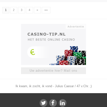
1
2
3
4
»
»»
Uw advertentie hier? Mail ons
Ik kwam, ik zocht, ik vond - Julius Caesar / 47 v.Chr. ;)