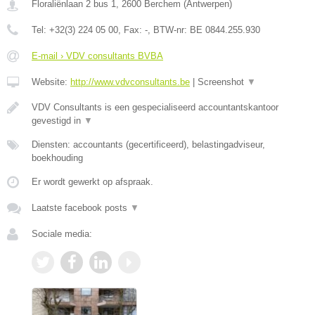
Floraliënlaan 2 bus 1
,
2600
Berchem
(
Antwerpen
)
Tel:
+32(3) 224 05 00
, Fax:
-
, BTW-nr:
BE 0844.255.930
E-mail › VDV consultants BVBA
Website:
http://www.vdvconsultants.be
|
Screenshot
▼
VDV Consultants is een gespecialiseerd accountantskantoor
gevestigd in
▼
Diensten: accountants (gecertificeerd), belastingadviseur,
boekhouding
Er wordt gewerkt op afspraak.
Laatste facebook posts
▼
Sociale media: