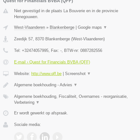
Quest for Financials BVBA (QFF)
Niet gevestigd in de plaats La Bouverie en in de provincie
Henegouwen.
West-Vlaanderen
»
Blankenberge
|
Google maps
▼
Zeedijk 57
,
8370
Blankenberge
(
West-Vlaanderen
)
Tel:
+32474057995
, Fax:
-
, BTW-nr:
0887282556
E-mail › Quest for Financials BVBA (QFF)
Website:
http://www.qff.be
|
Screenshot
▼
Algemene boekhouding - Advies
▼
Algemene boekhouding, Fiscaliteit, Overnames - reorganisatie,
Verbetering
▼
Er wordt gewerkt op afspraak.
Sociale media: