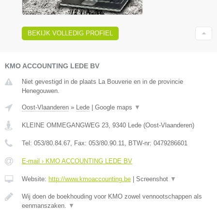
BEKIJK VOLLEDIG PROFIEL
KMO ACCOUNTING LEDE BV
Niet gevestigd in de plaats La Bouverie en in de provincie
Henegouwen.
Oost-Vlaanderen
»
Lede
|
Google maps
▼
KLEINE OMMEGANGWEG 23
,
9340
Lede
(
Oost-Vlaanderen
)
Tel:
053/80.84.67
, Fax:
053/80.90.11
, BTW-nr:
0479286601
E-mail › KMO ACCOUNTING LEDE BV
Website:
http://www.kmoaccounting.be
|
Screenshot
▼
Wij doen de boekhouding voor KMO zowel vennootschappen als
eenmanszaken.
▼