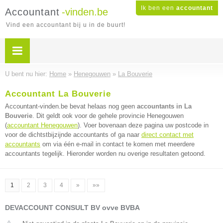
Ik ben een
accountant
Accountant
-vinden.be
Vind een accountant bij u in de buurt!
U bent nu hier:
Home
»
Henegouwen
»
La Bouverie
Accountant La Bouverie
Accountant-vinden.be bevat helaas nog geen
accountants in La
Bouverie
. Dit geldt ook voor de gehele provincie Henegouwen
(
accountant Henegouwen
). Voer bovenaan deze pagina uw postcode in
voor de dichtstbijzijnde accountants of ga naar
direct contact met
accountants
om via één e-mail in contact te komen met meerdere
accountants tegelijk. Hieronder worden nu overige resultaten getoond.
1
2
3
4
»
»»
DEVACCOUNT CONSULT BV ovve BVBA