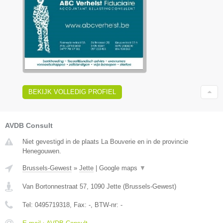
BEKIJK VOLLEDIG PROFIEL
AVDB Consult
Niet gevestigd in de plaats La Bouverie en in de provincie
Henegouwen.
Brussels-Gewest
»
Jette
|
Google maps
▼
Van Bortonnestraat 57
,
1090
Jette
(
Brussels-Gewest
)
Tel:
0495719318
, Fax:
-
, BTW-nr:
-