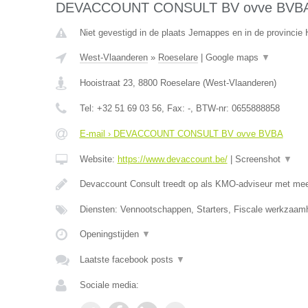
DEVACCOUNT CONSULT BV ovve BVB
Niet gevestigd in de plaats Jemappes en in de provinci
West-Vlaanderen
»
Roeselare
|
Google maps
▼
Hooistraat 23
,
8800
Roeselare
(
West-Vlaanderen
)
Tel:
+32 51 69 03 56
, Fax:
-
, BTW-nr:
0655888858
E-mail › DEVACCOUNT CONSULT BV ovve BVBA
Website:
https://www.devaccount.be/
|
Screenshot
▼
Devaccount Consult treedt op als KMO-adviseur met meer
Diensten: Vennootschappen, Starters, Fiscale werkzaamh
Openingstijden
▼
Laatste facebook posts
▼
Sociale media: