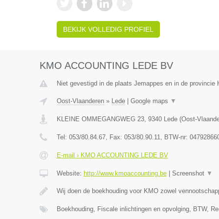
BEKIJK VOLLEDIG PROFIEL
KMO ACCOUNTING LEDE BV
Niet gevestigd in de plaats Jemappes en in de provinci
Oost-Vlaanderen
»
Lede
|
Google maps
▼
KLEINE OMMEGANGWEG 23
,
9340
Lede
(
Oost-Vlaand
Tel:
053/80.84.67
, Fax:
053/80.90.11
, BTW-nr:
04792866
E-mail › KMO ACCOUNTING LEDE BV
Website:
http://www.kmoaccounting.be
|
Screenshot
▼
Wij doen de boekhouding voor KMO zowel vennootscha
Boekhouding, Fiscale inlichtingen en opvolging, BTW, Re