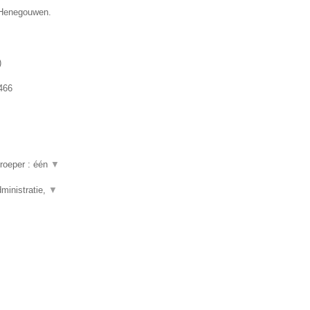
e Henegouwen.
)
466
beroeper : één
▼
ministratie,
▼