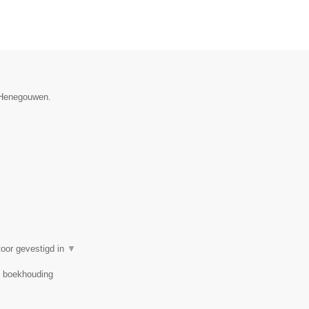
e Henegouwen.
oor gevestigd in
▼
r, boekhouding