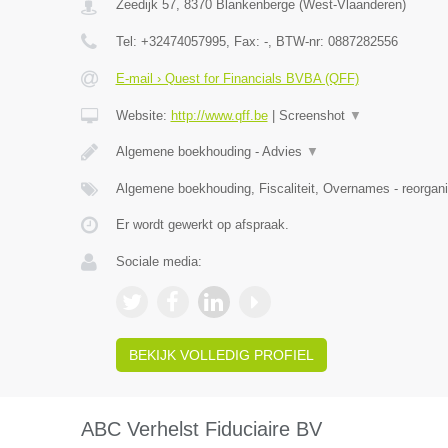
Zeedijk 57
,
8370
Blankenberge
(
West-Vlaanderen
)
Tel:
+32474057995
, Fax:
-
, BTW-nr:
0887282556
E-mail › Quest for Financials BVBA (QFF)
Website:
http://www.qff.be
|
Screenshot
▼
Algemene boekhouding - Advies
▼
Algemene boekhouding, Fiscaliteit, Overnames - reorgani
Er wordt gewerkt op afspraak.
Sociale media:
BEKIJK VOLLEDIG PROFIEL
ABC Verhelst Fiduciaire BV