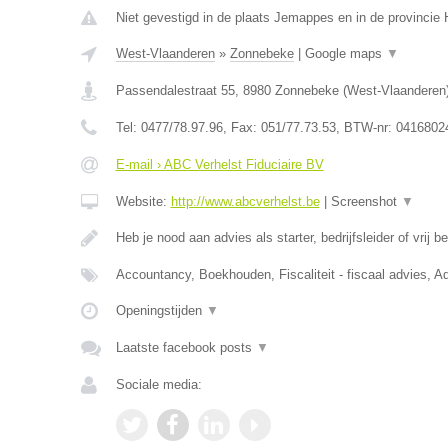
Niet gevestigd in de plaats Jemappes en in de provinci
West-Vlaanderen
»
Zonnebeke
|
Google maps
▼
Passendalestraat 55
,
8980
Zonnebeke
(
West-Vlaanderen
Tel:
0477/78.97.96
, Fax:
051/77.73.53
, BTW-nr:
0416802
E-mail › ABC Verhelst Fiduciaire BV
Website:
http://www.abcverhelst.be
|
Screenshot
▼
Heb je nood aan advies als starter, bedrijfsleider of vrij 
Accountancy, Boekhouden, Fiscaliteit - fiscaal advies, Ad
Openingstijden
▼
Laatste facebook posts
▼
Sociale media: