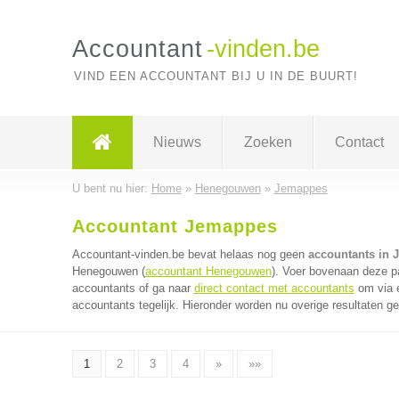
Accountant
-vinden.be
VIND EEN ACCOUNTANT BIJ U IN DE BUURT!
Nieuws
Zoeken
Contact
U bent nu hier:
Home
»
Henegouwen
»
Jemappes
Accountant Jemappes
Accountant-vinden.be bevat helaas nog geen
accountants in
Henegouwen (
accountant Henegouwen
). Voer bovenaan deze pa
accountants of ga naar
direct contact met accountants
om via é
accountants tegelijk. Hieronder worden nu overige resultaten g
1
2
3
4
»
»»