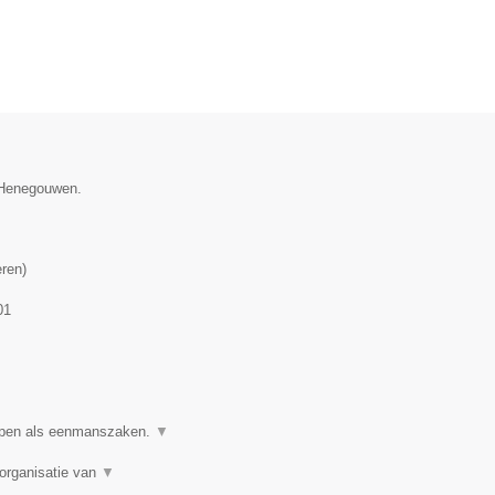
e Henegouwen.
eren
)
01
ppen als eenmanszaken.
▼
organisatie van
▼