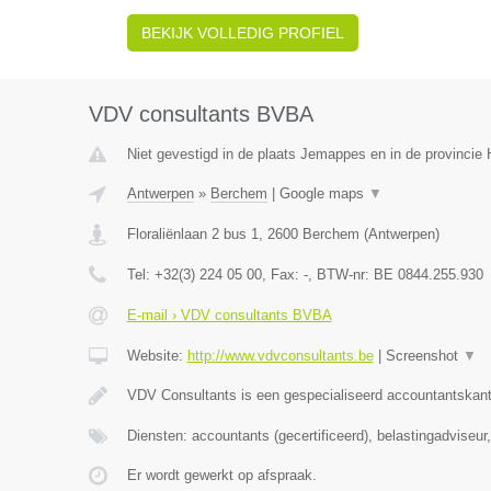
BEKIJK VOLLEDIG PROFIEL
VDV consultants BVBA
Niet gevestigd in de plaats Jemappes en in de provinci
Antwerpen
»
Berchem
|
Google maps
▼
Floraliënlaan 2 bus 1
,
2600
Berchem
(
Antwerpen
)
Tel:
+32(3) 224 05 00
, Fax:
-
, BTW-nr:
BE 0844.255.930
E-mail › VDV consultants BVBA
Website:
http://www.vdvconsultants.be
|
Screenshot
▼
VDV Consultants is een gespecialiseerd accountantskant
Diensten: accountants (gecertificeerd), belastingadviseu
Er wordt gewerkt op afspraak.