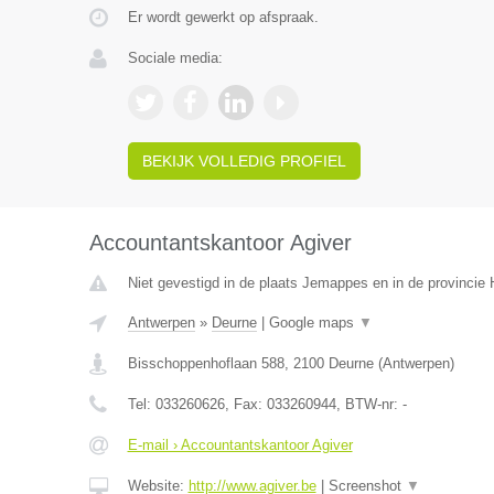
Er wordt gewerkt op afspraak.
Sociale media:
BEKIJK VOLLEDIG PROFIEL
Accountantskantoor Agiver
Niet gevestigd in de plaats Jemappes en in de provinci
Antwerpen
»
Deurne
|
Google maps
▼
Bisschoppenhoflaan 588
,
2100
Deurne
(
Antwerpen
)
Tel:
033260626
, Fax:
033260944
, BTW-nr:
-
E-mail › Accountantskantoor Agiver
Website:
http://www.agiver.be
|
Screenshot
▼