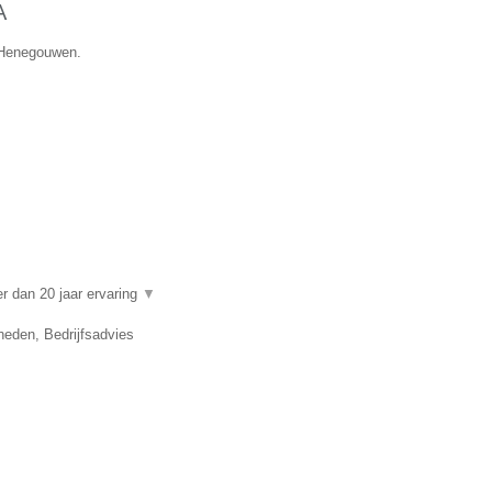
A
e Henegouwen.
 dan 20 jaar ervaring
▼
eden, Bedrijfsadvies