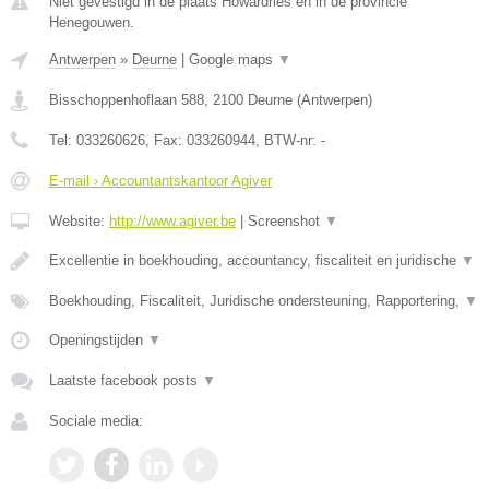
Niet gevestigd in de plaats Howardries en in de provincie
Henegouwen.
Antwerpen
»
Deurne
|
Google maps
▼
Bisschoppenhoflaan 588
,
2100
Deurne
(
Antwerpen
)
Tel:
033260626
, Fax:
033260944
, BTW-nr:
-
E-mail › Accountantskantoor Agiver
Website:
http://www.agiver.be
|
Screenshot
▼
Excellentie in boekhouding, accountancy, fiscaliteit en juridische
▼
Boekhouding, Fiscaliteit, Juridische ondersteuning, Rapportering,
▼
Openingstijden
▼
Laatste facebook posts
▼
Sociale media: