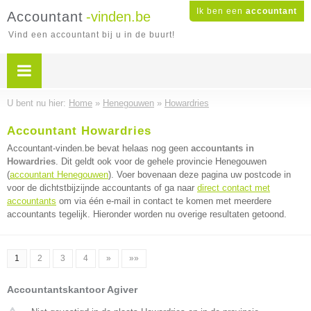
Ik ben een
accountant
Accountant
-vinden.be
Vind een accountant bij u in de buurt!
U bent nu hier:
Home
»
Henegouwen
»
Howardries
Accountant Howardries
Accountant-vinden.be bevat helaas nog geen
accountants in
Howardries
. Dit geldt ook voor de gehele provincie Henegouwen
(
accountant Henegouwen
). Voer bovenaan deze pagina uw postcode in
voor de dichtstbijzijnde accountants of ga naar
direct contact met
accountants
om via één e-mail in contact te komen met meerdere
accountants tegelijk. Hieronder worden nu overige resultaten getoond.
1
2
3
4
»
»»
Accountantskantoor Agiver