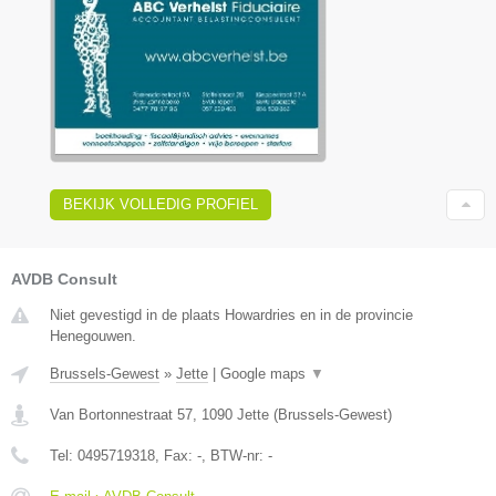
BEKIJK VOLLEDIG PROFIEL
AVDB Consult
Niet gevestigd in de plaats Howardries en in de provincie
Henegouwen.
Brussels-Gewest
»
Jette
|
Google maps
▼
Van Bortonnestraat 57
,
1090
Jette
(
Brussels-Gewest
)
Tel:
0495719318
, Fax:
-
, BTW-nr:
-