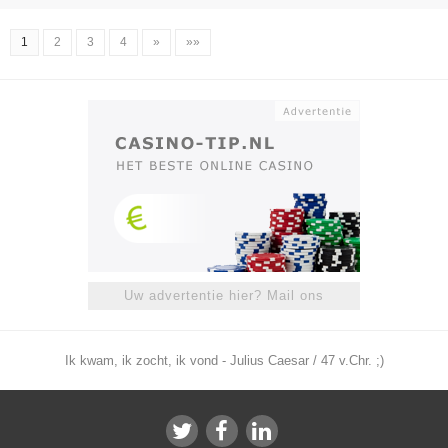
1
2
3
4
»
»»
Uw advertentie hier? Mail ons
Ik kwam, ik zocht, ik vond - Julius Caesar / 47 v.Chr. ;)