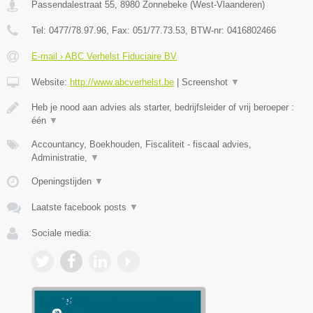
Passendalestraat 55
,
8980
Zonnebeke
(
West-Vlaanderen
)
Tel:
0477/78.97.96
, Fax:
051/77.73.53
, BTW-nr:
0416802466
E-mail › ABC Verhelst Fiduciaire BV
Website:
http://www.abcverhelst.be
|
Screenshot
▼
Heb je nood aan advies als starter, bedrijfsleider of vrij beroeper :
één
▼
Accountancy, Boekhouden, Fiscaliteit - fiscaal advies,
Administratie,
▼
Openingstijden
▼
Laatste facebook posts
▼
Sociale media: