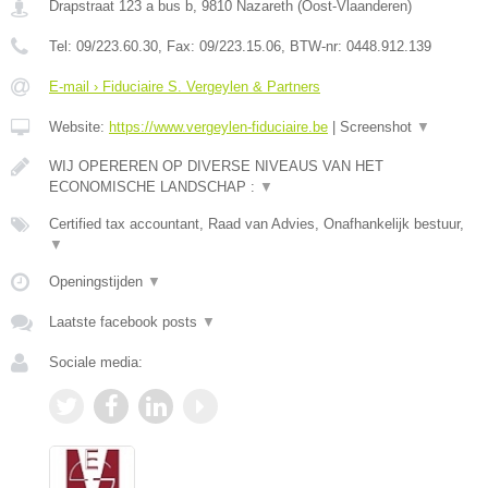
Drapstraat 123 a bus b
,
9810
Nazareth
(
Oost-Vlaanderen
)
Tel:
09/223.60.30
, Fax:
09/223.15.06
, BTW-nr:
0448.912.139
E-mail › Fiduciaire S. Vergeylen & Partners
Website:
https://www.vergeylen-fiduciaire.be
|
Screenshot
▼
WIJ OPEREREN OP DIVERSE NIVEAUS VAN HET
ECONOMISCHE LANDSCHAP :
▼
Certified tax accountant, Raad van Advies, Onafhankelijk bestuur,
▼
Openingstijden
▼
Laatste facebook posts
▼
Sociale media: