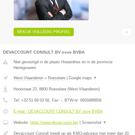
BEKIJK VOLLEDIG PROFIEL
DEVACCOUNT CONSULT BV ovve BVBA
Niet gevestigd in de plaats Howardries en in de provincie
Henegouwen.
West-Vlaanderen
»
Roeselare
|
Google maps
▼
Hooistraat 23
,
8800
Roeselare
(
West-Vlaanderen
)
Tel:
+32 51 69 03 56
, Fax:
-
, BTW-nr:
0655888858
E-mail › DEVACCOUNT CONSULT BV ovve BVBA
Website:
https://www.devaccount.be/
|
Screenshot
▼
Devaccount Consult treedt op als KMO-adviseur met meer dan 20