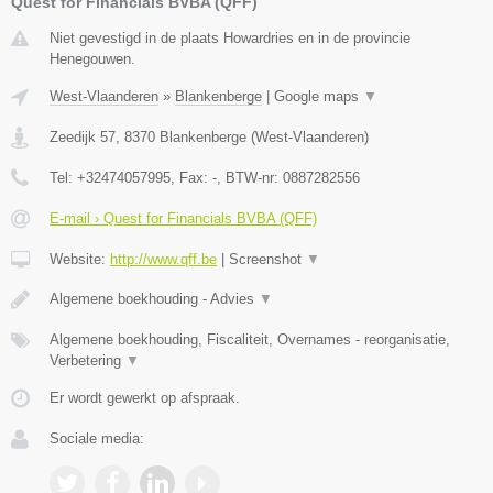
Quest for Financials BVBA (QFF)
Niet gevestigd in de plaats Howardries en in de provincie
Henegouwen.
West-Vlaanderen
»
Blankenberge
|
Google maps
▼
Zeedijk 57
,
8370
Blankenberge
(
West-Vlaanderen
)
Tel:
+32474057995
, Fax:
-
, BTW-nr:
0887282556
E-mail › Quest for Financials BVBA (QFF)
Website:
http://www.qff.be
|
Screenshot
▼
Algemene boekhouding - Advies
▼
Algemene boekhouding, Fiscaliteit, Overnames - reorganisatie,
Verbetering
▼
Er wordt gewerkt op afspraak.
Sociale media: