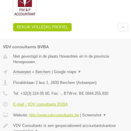
BEKIJK VOLLEDIG PROFIEL
VDV consultants BVBA
Niet gevestigd in de plaats Howardries en in de provincie
Henegouwen.
Antwerpen
»
Berchem
|
Google maps
▼
Floraliënlaan 2 bus 1
,
2600
Berchem
(
Antwerpen
)
Tel:
+32(3) 224 05 00
, Fax:
-
, BTW-nr:
BE 0844.255.930
E-mail › VDV consultants BVBA
Website:
http://www.vdvconsultants.be
|
Screenshot
▼
VDV Consultants is een gespecialiseerd accountantskantoor