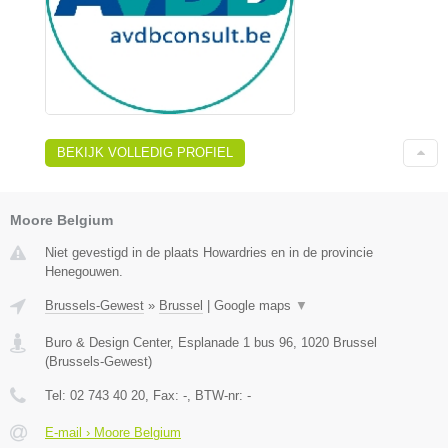
BEKIJK VOLLEDIG PROFIEL
Moore Belgium
Niet gevestigd in de plaats Howardries en in de provincie
Henegouwen.
Brussels-Gewest
»
Brussel
|
Google maps
▼
Buro & Design Center, Esplanade 1 bus 96
,
1020
Brussel
(
Brussels-Gewest
)
Tel:
02 743 40 20
, Fax:
-
, BTW-nr:
-
E-mail › Moore Belgium