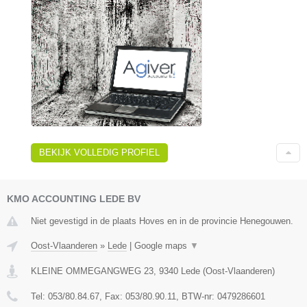
BEKIJK VOLLEDIG PROFIEL
KMO ACCOUNTING LEDE BV
Niet gevestigd in de plaats Hoves en in de provincie Henegouwen.
Oost-Vlaanderen
»
Lede
|
Google maps
▼
KLEINE OMMEGANGWEG 23
,
9340
Lede
(
Oost-Vlaanderen
)
Tel:
053/80.84.67
, Fax:
053/80.90.11
, BTW-nr:
0479286601