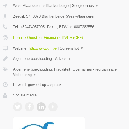
West-Vlaanderen
»
Blankenberge
|
Google maps
▼
Zeedijk 57
,
8370
Blankenberge
(
West-Vlaanderen
)
Tel:
+32474057995
, Fax:
-
, BTW-nr:
0887282556
E-mail › Quest for Financials BVBA (QFF)
Website:
http://www.qff.be
|
Screenshot
▼
Algemene boekhouding - Advies
▼
Algemene boekhouding, Fiscaliteit, Overnames - reorganisatie,
Verbetering
▼
Er wordt gewerkt op afspraak.
Sociale media: