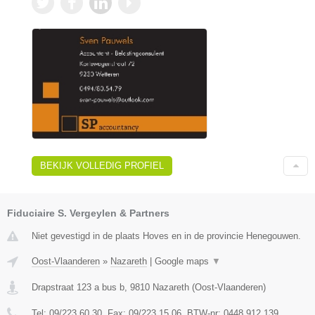
BEKIJK VOLLEDIG PROFIEL
Fiduciaire S. Vergeylen & Partners
Niet gevestigd in de plaats Hoves en in de provincie Henegouwen.
Oost-Vlaanderen
»
Nazareth
|
Google maps
▼
Drapstraat 123 a bus b
,
9810
Nazareth
(
Oost-Vlaanderen
)
Tel:
09/223.60.30
, Fax:
09/223.15.06
, BTW-nr:
0448.912.139