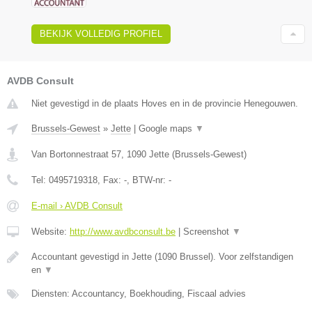
BEKIJK VOLLEDIG PROFIEL
AVDB Consult
Niet gevestigd in de plaats Hoves en in de provincie Henegouwen.
Brussels-Gewest
»
Jette
|
Google maps
▼
Van Bortonnestraat 57
,
1090
Jette
(
Brussels-Gewest
)
Tel:
0495719318
, Fax:
-
, BTW-nr:
-
E-mail › AVDB Consult
Website:
http://www.avdbconsult.be
|
Screenshot
▼
Accountant gevestigd in Jette (1090 Brussel). Voor zelfstandigen
en
▼
Diensten: Accountancy, Boekhouding, Fiscaal advies