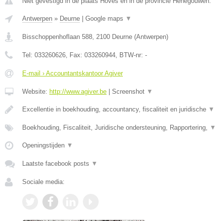
Niet gevestigd in de plaats Hoves en in de provincie Henegouwen.
Antwerpen
»
Deurne
|
Google maps
▼
Bisschoppenhoflaan 588
,
2100
Deurne
(
Antwerpen
)
Tel:
033260626
, Fax:
033260944
, BTW-nr:
-
E-mail › Accountantskantoor Agiver
Website:
http://www.agiver.be
|
Screenshot
▼
Excellentie in boekhouding, accountancy, fiscaliteit en juridische
▼
Boekhouding, Fiscaliteit, Juridische ondersteuning, Rapportering,
▼
Openingstijden
▼
Laatste facebook posts
▼
Sociale media: