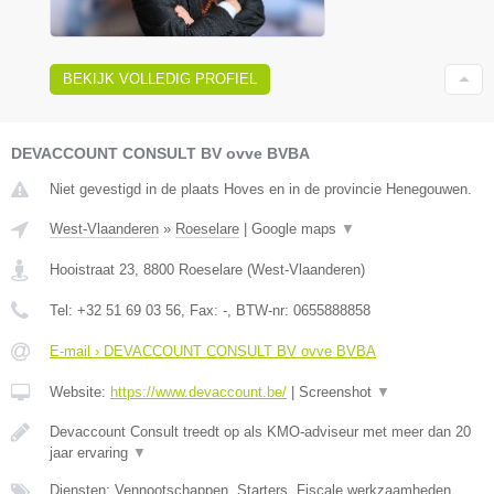
BEKIJK VOLLEDIG PROFIEL
DEVACCOUNT CONSULT BV ovve BVBA
Niet gevestigd in de plaats Hoves en in de provincie Henegouwen.
West-Vlaanderen
»
Roeselare
|
Google maps
▼
Hooistraat 23
,
8800
Roeselare
(
West-Vlaanderen
)
Tel:
+32 51 69 03 56
, Fax:
-
, BTW-nr:
0655888858
E-mail › DEVACCOUNT CONSULT BV ovve BVBA
Website:
https://www.devaccount.be/
|
Screenshot
▼
Devaccount Consult treedt op als KMO-adviseur met meer dan 20
jaar ervaring
▼
Diensten: Vennootschappen, Starters, Fiscale werkzaamheden,