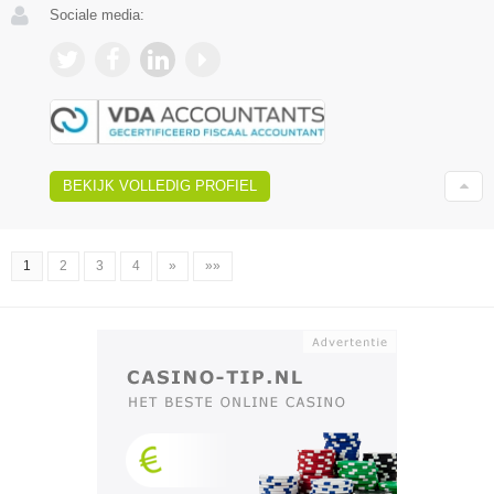
Sociale media:
BEKIJK VOLLEDIG PROFIEL
1
2
3
4
»
»»