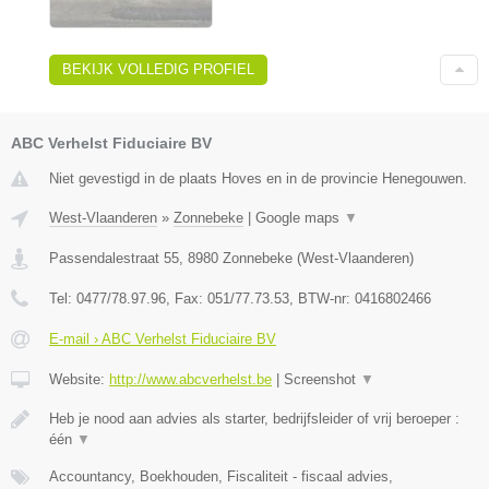
BEKIJK VOLLEDIG PROFIEL
ABC Verhelst Fiduciaire BV
Niet gevestigd in de plaats Hoves en in de provincie Henegouwen.
West-Vlaanderen
»
Zonnebeke
|
Google maps
▼
Passendalestraat 55
,
8980
Zonnebeke
(
West-Vlaanderen
)
Tel:
0477/78.97.96
, Fax:
051/77.73.53
, BTW-nr:
0416802466
E-mail › ABC Verhelst Fiduciaire BV
Website:
http://www.abcverhelst.be
|
Screenshot
▼
Heb je nood aan advies als starter, bedrijfsleider of vrij beroeper :
één
▼
Accountancy, Boekhouden, Fiscaliteit - fiscaal advies,