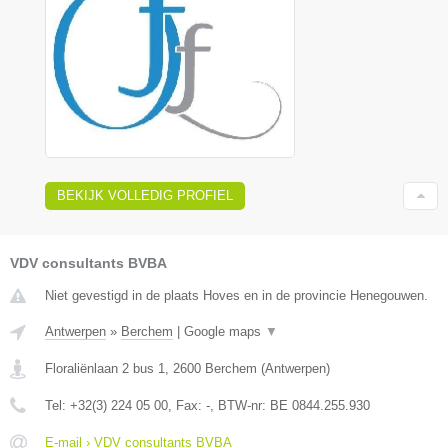
BEKIJK VOLLEDIG PROFIEL
VDV consultants BVBA
Niet gevestigd in de plaats Hoves en in de provincie Henegouwen.
Antwerpen
»
Berchem
|
Google maps
▼
Floraliënlaan 2 bus 1
,
2600
Berchem
(
Antwerpen
)
Tel:
+32(3) 224 05 00
, Fax:
-
, BTW-nr:
BE 0844.255.930
E-mail › VDV consultants BVBA