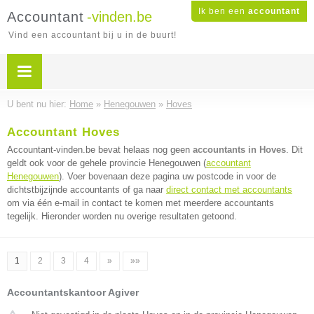
Ik ben een
accountant
Accountant
-vinden.be
Vind een accountant bij u in de buurt!
U bent nu hier:
Home
»
Henegouwen
»
Hoves
Accountant Hoves
Accountant-vinden.be bevat helaas nog geen
accountants in Hoves
. Dit
geldt ook voor de gehele provincie Henegouwen (
accountant
Henegouwen
). Voer bovenaan deze pagina uw postcode in voor de
dichtstbijzijnde accountants of ga naar
direct contact met accountants
om via één e-mail in contact te komen met meerdere accountants
tegelijk. Hieronder worden nu overige resultaten getoond.
1
2
3
4
»
»»
Accountantskantoor Agiver