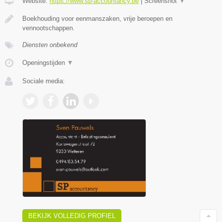
Website:
https://www.sp-accountancy.be
|
Screenshot
▼
Boekhouding voor eenmanszaken, vrije beroepen en
vennootschappen.
Diensten onbekend
Openingstijden
▼
Sociale media:
BEKIJK VOLLEDIG PROFIEL