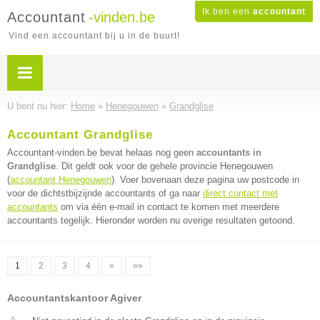
Ik ben een
accountant
Accountant
-vinden.be
Vind een accountant bij u in de buurt!
U bent nu hier:
Home
»
Henegouwen
»
Grandglise
Accountant Grandglise
Accountant-vinden.be bevat helaas nog geen
accountants in
Grandglise
. Dit geldt ook voor de gehele provincie Henegouwen
(
accountant Henegouwen
). Voer bovenaan deze pagina uw postcode in
voor de dichtstbijzijnde accountants of ga naar
direct contact met
accountants
om via één e-mail in contact te komen met meerdere
accountants tegelijk. Hieronder worden nu overige resultaten getoond.
1
2
3
4
»
»»
Accountantskantoor Agiver