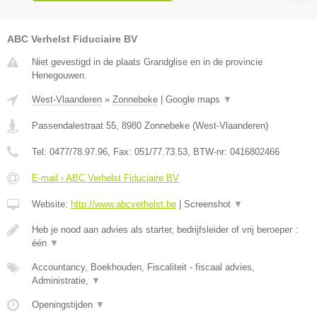
ABC Verhelst Fiduciaire BV
Niet gevestigd in de plaats Grandglise en in de provincie
Henegouwen.
West-Vlaanderen
»
Zonnebeke
|
Google maps
▼
Passendalestraat 55
,
8980
Zonnebeke
(
West-Vlaanderen
)
Tel:
0477/78.97.96
, Fax:
051/77.73.53
, BTW-nr:
0416802466
E-mail › ABC Verhelst Fiduciaire BV
Website:
http://www.abcverhelst.be
|
Screenshot
▼
Heb je nood aan advies als starter, bedrijfsleider of vrij beroeper :
één
▼
Accountancy, Boekhouden, Fiscaliteit - fiscaal advies,
Administratie,
▼
Openingstijden
▼