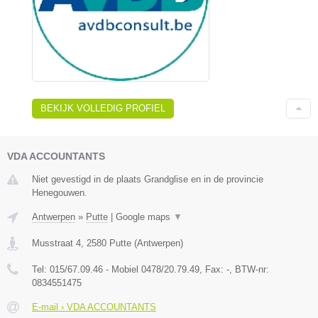
BEKIJK VOLLEDIG PROFIEL
VDA ACCOUNTANTS
Niet gevestigd in de plaats Grandglise en in de provincie
Henegouwen.
Antwerpen
»
Putte
|
Google maps
▼
Musstraat 4
,
2580
Putte
(
Antwerpen
)
Tel:
015/67.09.46 - Mobiel 0478/20.79.49
, Fax:
-
, BTW-nr:
0834551475
E-mail › VDA ACCOUNTANTS