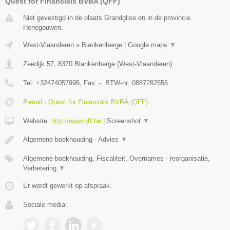
Quest for Financials BVBA (QFF)
Niet gevestigd in de plaats Grandglise en in de provincie
Henegouwen.
West-Vlaanderen
»
Blankenberge
|
Google maps
▼
Zeedijk 57
,
8370
Blankenberge
(
West-Vlaanderen
)
Tel:
+32474057995
, Fax:
-
, BTW-nr:
0887282556
E-mail › Quest for Financials BVBA (QFF)
Website:
http://www.qff.be
|
Screenshot
▼
Algemene boekhouding - Advies
▼
Algemene boekhouding, Fiscaliteit, Overnames - reorganisatie,
Verbetering
▼
Er wordt gewerkt op afspraak.
Sociale media: