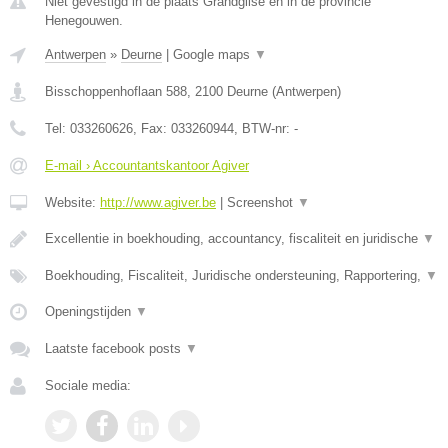
Niet gevestigd in de plaats Grandglise en in de provincie
Henegouwen.
Antwerpen
»
Deurne
|
Google maps
▼
Bisschoppenhoflaan 588
,
2100
Deurne
(
Antwerpen
)
Tel:
033260626
, Fax:
033260944
, BTW-nr:
-
E-mail › Accountantskantoor Agiver
Website:
http://www.agiver.be
|
Screenshot
▼
Excellentie in boekhouding, accountancy, fiscaliteit en juridische
▼
Boekhouding, Fiscaliteit, Juridische ondersteuning, Rapportering,
▼
Openingstijden
▼
Laatste facebook posts
▼
Sociale media: