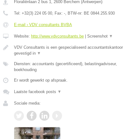
Floraliënlaan 2 bus 1
,
2600
Berchem
(
Antwerpen
)
Tel:
+32(3) 224 05 00
, Fax:
-
, BTW-nr:
BE 0844.255.930
E-mail › VDV consultants BVBA
Website:
http://www.vdvconsultants.be
|
Screenshot
▼
VDV Consultants is een gespecialiseerd accountantskantoor
gevestigd in
▼
Diensten: accountants (gecertificeerd), belastingadviseur,
boekhouding
Er wordt gewerkt op afspraak.
Laatste facebook posts
▼
Sociale media: