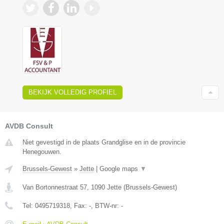
BEKIJK VOLLEDIG PROFIEL
AVDB Consult
Niet gevestigd in de plaats Grandglise en in de provincie
Henegouwen.
Brussels-Gewest
»
Jette
|
Google maps
▼
Van Bortonnestraat 57
,
1090
Jette
(
Brussels-Gewest
)
Tel:
0495719318
, Fax:
-
, BTW-nr:
-