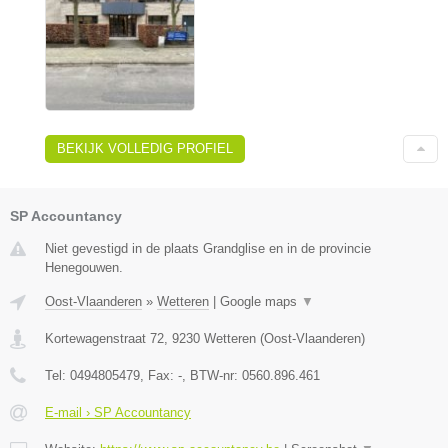
BEKIJK VOLLEDIG PROFIEL
SP Accountancy
Niet gevestigd in de plaats Grandglise en in de provincie
Henegouwen.
Oost-Vlaanderen
»
Wetteren
|
Google maps
▼
Kortewagenstraat 72
,
9230
Wetteren
(
Oost-Vlaanderen
)
Tel:
0494805479
, Fax:
-
, BTW-nr:
0560.896.461
E-mail › SP Accountancy