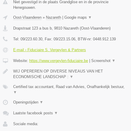
Niet gevestigd in de plaats Grandglise en in de provincie
Henegouwen.
Oost-Vlaanderen
»
Nazareth
|
Google maps
▼
Drapstraat 123 a bus b
,
9810
Nazareth
(
Oost-Vlaanderen
)
Tel:
09/223.60.30
, Fax:
09/223.15.06
, BTW-nr:
0448.912.139
E-mail › Fiduciaire S. Vergeylen & Partners
Website:
https://www.vergeylen-fiduciaire.be
|
Screenshot
▼
WIJ OPEREREN OP DIVERSE NIVEAUS VAN HET
ECONOMISCHE LANDSCHAP :
▼
Certified tax accountant, Raad van Advies, Onafhankelijk bestuur,
▼
Openingstijden
▼
Laatste facebook posts
▼
Sociale media: