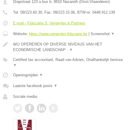
Drapstraat 123 a bus b
,
9810
Nazareth
(
Oost-Vlaanderen
)
Tel:
09/223.60.30
, Fax:
09/223.15.06
, BTW-nr:
0448.912.139
E-mail › Fiduciaire S. Vergeylen & Partners
Website:
https://www.vergeylen-fiduciaire.be
|
Screenshot
▼
WIJ OPEREREN OP DIVERSE NIVEAUS VAN HET
ECONOMISCHE LANDSCHAP :
▼
Certified tax accountant, Raad van Advies, Onafhankelijk bestuur,
▼
Openingstijden
▼
Laatste facebook posts
▼
Sociale media: