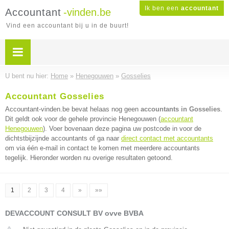
Ik ben een
accountant
Accountant
-vinden.be
Vind een accountant bij u in de buurt!
U bent nu hier:
Home
»
Henegouwen
»
Gosselies
Accountant Gosselies
Accountant-vinden.be bevat helaas nog geen
accountants in Gosselies
.
Dit geldt ook voor de gehele provincie Henegouwen (
accountant
Henegouwen
). Voer bovenaan deze pagina uw postcode in voor de
dichtstbijzijnde accountants of ga naar
direct contact met accountants
om via één e-mail in contact te komen met meerdere accountants
tegelijk. Hieronder worden nu overige resultaten getoond.
1
2
3
4
»
»»
DEVACCOUNT CONSULT BV ovve BVBA