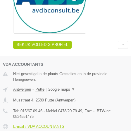
BEKIJK VOLLEDIG PROFIEL
VDA ACCOUNTANTS
Niet gevestigd in de plaats Gosselies en in de provincie
Henegouwen.
Antwerpen
»
Putte
|
Google maps
▼
Musstraat 4
,
2580
Putte
(
Antwerpen
)
Tel:
015/67.09.46 - Mobiel 0478/20.79.49
, Fax:
-
, BTW-nr:
0834551475
E-mail › VDA ACCOUNTANTS