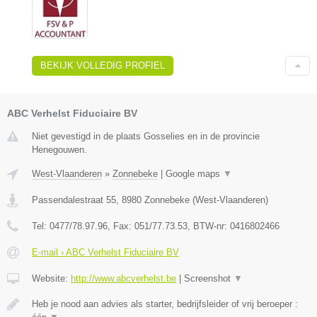
BEKIJK VOLLEDIG PROFIEL
ABC Verhelst Fiduciaire BV
Niet gevestigd in de plaats Gosselies en in de provincie
Henegouwen.
West-Vlaanderen
»
Zonnebeke
|
Google maps
▼
Passendalestraat 55
,
8980
Zonnebeke
(
West-Vlaanderen
)
Tel:
0477/78.97.96
, Fax:
051/77.73.53
, BTW-nr:
0416802466
E-mail › ABC Verhelst Fiduciaire BV
Website:
http://www.abcverhelst.be
|
Screenshot
▼
Heb je nood aan advies als starter, bedrijfsleider of vrij beroeper :