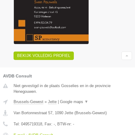
BEKIJK VOLLEDIG PROFIEL
AVDB Consult
Niet gevestigd in de plaats Gosselies en in de provincie
Henegouwen.
Brussels-Gewest
»
Jette
|
Google maps
▼
Van Bortonnestraat 57
,
1090
Jette
(
Brussels-Gewest
)
Tel:
0495719318
, Fax:
-
, BTW-nr:
-