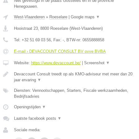
Niet gevestigd in de plaats Gosselies en in de provincie
Henegouwen.
West-Vlaanderen
»
Roeselare
|
Google maps
▼
Hooistraat 23
,
8800
Roeselare
(
West-Vlaanderen
)
Tel:
+32 51 69 03 56
, Fax:
-
, BTW-nr:
0655888858
E-mail › DEVACCOUNT CONSULT BV ovve BVBA
Website:
https://www.devaccount.be/
|
Screenshot
▼
Devaccount Consult treedt op als KMO-adviseur met meer dan 20
jaar ervaring
▼
Diensten: Vennootschappen, Starters, Fiscale werkzaamheden,
Bedrijfsadvies
Openingstijden
▼
Laatste facebook posts
▼
Sociale media: