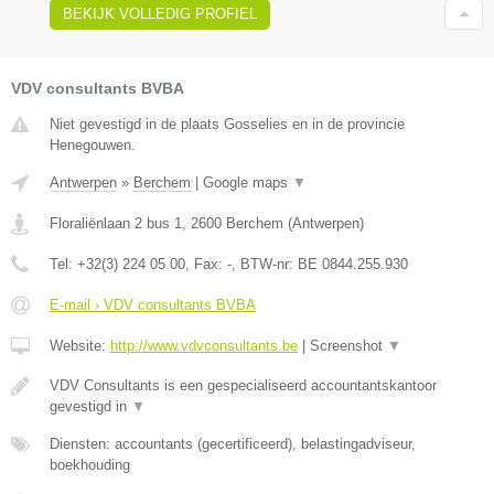
BEKIJK VOLLEDIG PROFIEL
VDV consultants BVBA
Niet gevestigd in de plaats Gosselies en in de provincie
Henegouwen.
Antwerpen
»
Berchem
|
Google maps
▼
Floraliënlaan 2 bus 1
,
2600
Berchem
(
Antwerpen
)
Tel:
+32(3) 224 05 00
, Fax:
-
, BTW-nr:
BE 0844.255.930
E-mail › VDV consultants BVBA
Website:
http://www.vdvconsultants.be
|
Screenshot
▼
VDV Consultants is een gespecialiseerd accountantskantoor
gevestigd in
▼
Diensten: accountants (gecertificeerd), belastingadviseur,
boekhouding