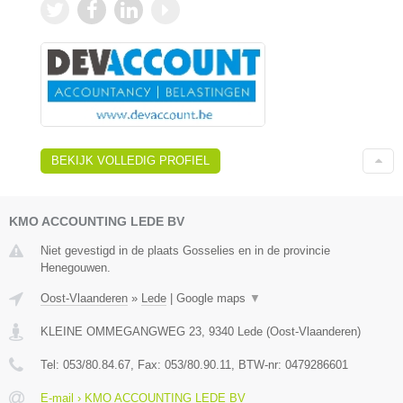
BEKIJK VOLLEDIG PROFIEL
KMO ACCOUNTING LEDE BV
Niet gevestigd in de plaats Gosselies en in de provincie
Henegouwen.
Oost-Vlaanderen
»
Lede
|
Google maps
▼
KLEINE OMMEGANGWEG 23
,
9340
Lede
(
Oost-Vlaanderen
)
Tel:
053/80.84.67
, Fax:
053/80.90.11
, BTW-nr:
0479286601
E-mail › KMO ACCOUNTING LEDE BV