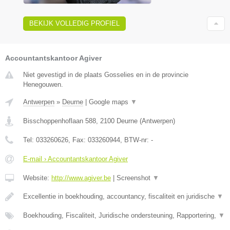
BEKIJK VOLLEDIG PROFIEL
Accountantskantoor Agiver
Niet gevestigd in de plaats Gosselies en in de provincie
Henegouwen.
Antwerpen
»
Deurne
|
Google maps
▼
Bisschoppenhoflaan 588
,
2100
Deurne
(
Antwerpen
)
Tel:
033260626
, Fax:
033260944
, BTW-nr:
-
E-mail › Accountantskantoor Agiver
Website:
http://www.agiver.be
|
Screenshot
▼
Excellentie in boekhouding, accountancy, fiscaliteit en juridische
▼
Boekhouding, Fiscaliteit, Juridische ondersteuning, Rapportering,
▼