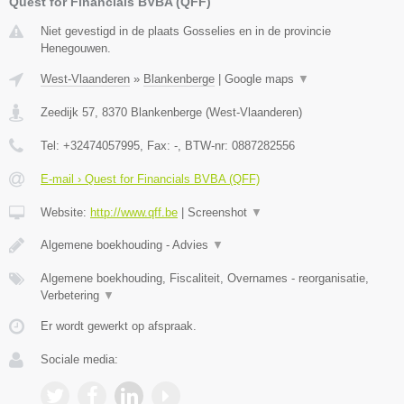
Quest for Financials BVBA (QFF)
Niet gevestigd in de plaats Gosselies en in de provincie
Henegouwen.
West-Vlaanderen
»
Blankenberge
|
Google maps
▼
Zeedijk 57
,
8370
Blankenberge
(
West-Vlaanderen
)
Tel:
+32474057995
, Fax:
-
, BTW-nr:
0887282556
E-mail › Quest for Financials BVBA (QFF)
Website:
http://www.qff.be
|
Screenshot
▼
Algemene boekhouding - Advies
▼
Algemene boekhouding, Fiscaliteit, Overnames - reorganisatie,
Verbetering
▼
Er wordt gewerkt op afspraak.
Sociale media: