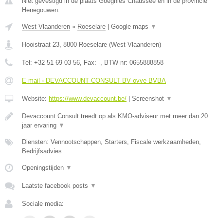
Niet gevestigd in de plaats Goegnies Chaussee en in de provincie
Henegouwen.
West-Vlaanderen
»
Roeselare
|
Google maps
▼
Hooistraat 23
,
8800
Roeselare
(
West-Vlaanderen
)
Tel:
+32 51 69 03 56
, Fax:
-
, BTW-nr:
0655888858
E-mail › DEVACCOUNT CONSULT BV ovve BVBA
Website:
https://www.devaccount.be/
|
Screenshot
▼
Devaccount Consult treedt op als KMO-adviseur met meer dan 20
jaar ervaring
▼
Diensten: Vennootschappen, Starters, Fiscale werkzaamheden,
Bedrijfsadvies
Openingstijden
▼
Laatste facebook posts
▼
Sociale media: