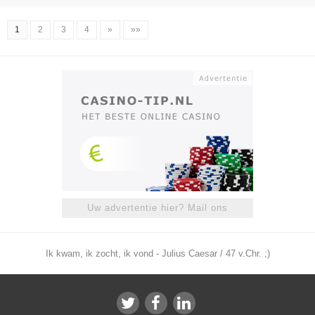
1
2
3
4
»
»»
Uw advertentie hier? Mail ons
Ik kwam, ik zocht, ik vond - Julius Caesar / 47 v.Chr. ;)