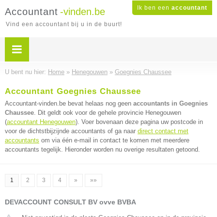
Ik ben een
accountant
Accountant
-vinden.be
Vind een accountant bij u in de buurt!
U bent nu hier:
Home
»
Henegouwen
»
Goegnies Chaussee
Accountant Goegnies Chaussee
Accountant-vinden.be bevat helaas nog geen
accountants in Goegnies
Chaussee
. Dit geldt ook voor de gehele provincie Henegouwen
(
accountant Henegouwen
). Voer bovenaan deze pagina uw postcode in
voor de dichtstbijzijnde accountants of ga naar
direct contact met
accountants
om via één e-mail in contact te komen met meerdere
accountants tegelijk. Hieronder worden nu overige resultaten getoond.
1
2
3
4
»
»»
DEVACCOUNT CONSULT BV ovve BVBA