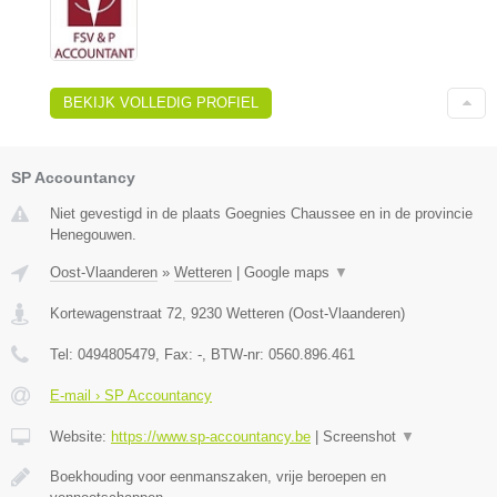
BEKIJK VOLLEDIG PROFIEL
SP Accountancy
Niet gevestigd in de plaats Goegnies Chaussee en in de provincie
Henegouwen.
Oost-Vlaanderen
»
Wetteren
|
Google maps
▼
Kortewagenstraat 72
,
9230
Wetteren
(
Oost-Vlaanderen
)
Tel:
0494805479
, Fax:
-
, BTW-nr:
0560.896.461
E-mail › SP Accountancy
Website:
https://www.sp-accountancy.be
|
Screenshot
▼
Boekhouding voor eenmanszaken, vrije beroepen en