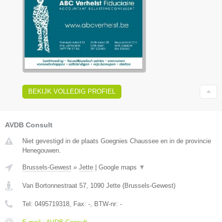
BEKIJK VOLLEDIG PROFIEL
AVDB Consult
Niet gevestigd in de plaats Goegnies Chaussee en in de provincie
Henegouwen.
Brussels-Gewest
»
Jette
|
Google maps
▼
Van Bortonnestraat 57
,
1090
Jette
(
Brussels-Gewest
)
Tel:
0495719318
, Fax:
-
, BTW-nr:
-