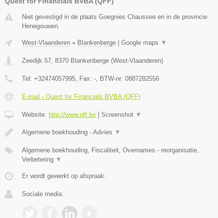
Quest for Financials BVBA (QFF)
Niet gevestigd in de plaats Goegnies Chaussee en in de provincie
Henegouwen.
West-Vlaanderen
»
Blankenberge
|
Google maps
▼
Zeedijk 57
,
8370
Blankenberge
(
West-Vlaanderen
)
Tel:
+32474057995
, Fax:
-
, BTW-nr:
0887282556
E-mail › Quest for Financials BVBA (QFF)
Website:
http://www.qff.be
|
Screenshot
▼
Algemene boekhouding - Advies
▼
Algemene boekhouding, Fiscaliteit, Overnames - reorganisatie,
Verbetering
▼
Er wordt gewerkt op afspraak.
Sociale media: