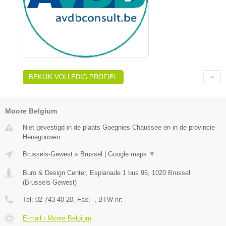
BEKIJK VOLLEDIG PROFIEL
Moore Belgium
Niet gevestigd in de plaats Goegnies Chaussee en in de provincie
Henegouwen.
Brussels-Gewest
»
Brussel
|
Google maps
▼
Buro & Design Center, Esplanade 1 bus 96
,
1020
Brussel
(
Brussels-Gewest
)
Tel:
02 743 40 20
, Fax:
-
, BTW-nr:
-
E-mail › Moore Belgium