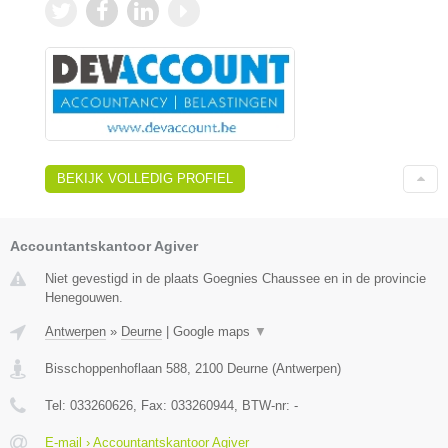
BEKIJK VOLLEDIG PROFIEL
Accountantskantoor Agiver
Niet gevestigd in de plaats Goegnies Chaussee en in de provincie
Henegouwen.
Antwerpen
»
Deurne
|
Google maps
▼
Bisschoppenhoflaan 588
,
2100
Deurne
(
Antwerpen
)
Tel:
033260626
, Fax:
033260944
, BTW-nr:
-
E-mail › Accountantskantoor Agiver