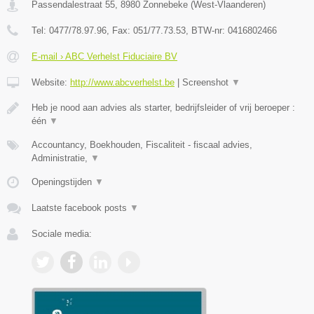
Passendalestraat 55
,
8980
Zonnebeke
(
West-Vlaanderen
)
Tel:
0477/78.97.96
, Fax:
051/77.73.53
, BTW-nr:
0416802466
E-mail › ABC Verhelst Fiduciaire BV
Website:
http://www.abcverhelst.be
|
Screenshot
▼
Heb je nood aan advies als starter, bedrijfsleider of vrij beroeper :
één
▼
Accountancy, Boekhouden, Fiscaliteit - fiscaal advies,
Administratie,
▼
Openingstijden
▼
Laatste facebook posts
▼
Sociale media: