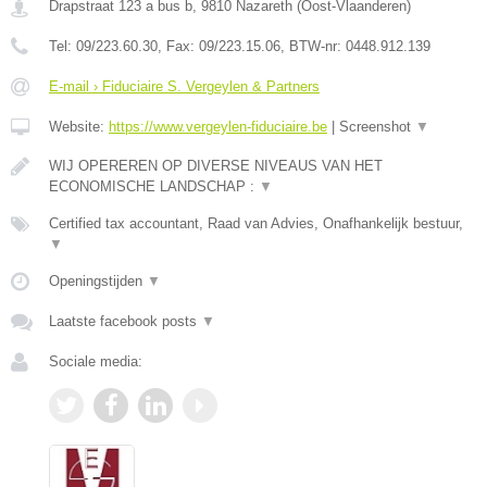
Drapstraat 123 a bus b
,
9810
Nazareth
(
Oost-Vlaanderen
)
Tel:
09/223.60.30
, Fax:
09/223.15.06
, BTW-nr:
0448.912.139
E-mail › Fiduciaire S. Vergeylen & Partners
Website:
https://www.vergeylen-fiduciaire.be
|
Screenshot
▼
WIJ OPEREREN OP DIVERSE NIVEAUS VAN HET
ECONOMISCHE LANDSCHAP :
▼
Certified tax accountant, Raad van Advies, Onafhankelijk bestuur,
▼
Openingstijden
▼
Laatste facebook posts
▼
Sociale media: