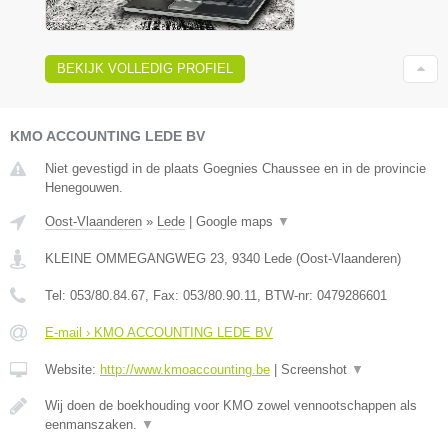
BEKIJK VOLLEDIG PROFIEL
KMO ACCOUNTING LEDE BV
Niet gevestigd in de plaats Goegnies Chaussee en in de provincie
Henegouwen.
Oost-Vlaanderen
»
Lede
|
Google maps
▼
KLEINE OMMEGANGWEG 23
,
9340
Lede
(
Oost-Vlaanderen
)
Tel:
053/80.84.67
, Fax:
053/80.90.11
, BTW-nr:
0479286601
E-mail › KMO ACCOUNTING LEDE BV
Website:
http://www.kmoaccounting.be
|
Screenshot
▼
Wij doen de boekhouding voor KMO zowel vennootschappen als
eenmanszaken.
▼