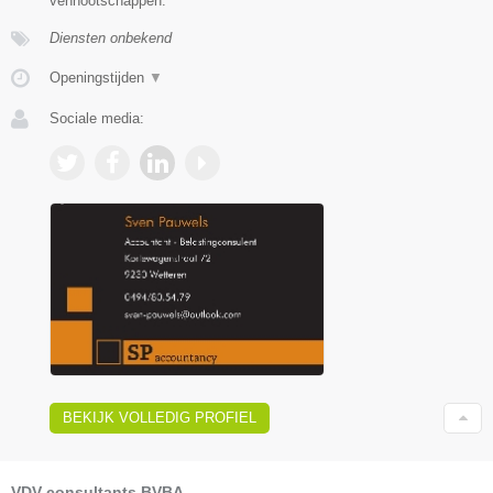
vennootschappen.
Diensten onbekend
Openingstijden
▼
Sociale media:
BEKIJK VOLLEDIG PROFIEL
VDV consultants BVBA