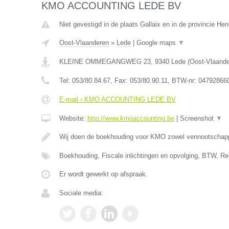
KMO ACCOUNTING LEDE BV
Niet gevestigd in de plaats Gallaix en in de provincie H
Oost-Vlaanderen
»
Lede
|
Google maps
▼
KLEINE OMMEGANGWEG 23
,
9340
Lede
(
Oost-Vlaand
Tel:
053/80.84.67
, Fax:
053/80.90.11
, BTW-nr:
04792866
E-mail › KMO ACCOUNTING LEDE BV
Website:
http://www.kmoaccounting.be
|
Screenshot
▼
Wij doen de boekhouding voor KMO zowel vennootscha
Boekhouding, Fiscale inlichtingen en opvolging, BTW, Re
Er wordt gewerkt op afspraak.
Sociale media: