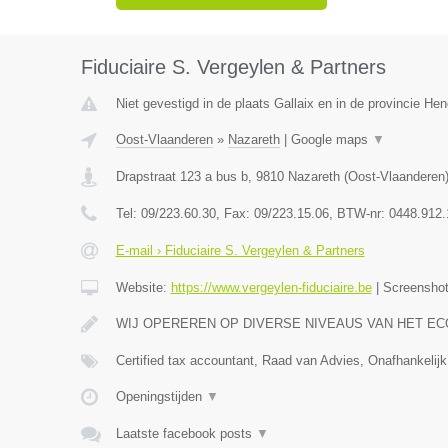
Fiduciaire S. Vergeylen & Partners
Niet gevestigd in de plaats Gallaix en in de provincie H
Oost-Vlaanderen
»
Nazareth
|
Google maps
▼
Drapstraat 123 a bus b
,
9810
Nazareth
(
Oost-Vlaanderen
Tel:
09/223.60.30
, Fax:
09/223.15.06
, BTW-nr:
0448.912.
E-mail › Fiduciaire S. Vergeylen & Partners
Website:
https://www.vergeylen-fiduciaire.be
|
Screensho
WIJ OPEREREN OP DIVERSE NIVEAUS VAN HET E
Certified tax accountant, Raad van Advies, Onafhankelijk
Openingstijden
▼
Laatste facebook posts
▼