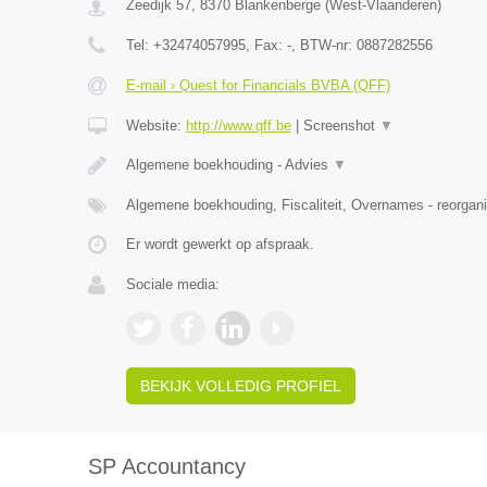
Zeedijk 57
,
8370
Blankenberge
(
West-Vlaanderen
)
Tel:
+32474057995
, Fax:
-
, BTW-nr:
0887282556
E-mail › Quest for Financials BVBA (QFF)
Website:
http://www.qff.be
|
Screenshot
▼
Algemene boekhouding - Advies
▼
Algemene boekhouding, Fiscaliteit, Overnames - reorgani
Er wordt gewerkt op afspraak.
Sociale media:
BEKIJK VOLLEDIG PROFIEL
SP Accountancy