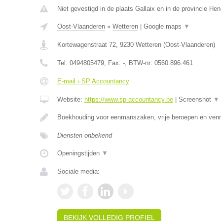
Niet gevestigd in de plaats Gallaix en in de provincie H
Oost-Vlaanderen
»
Wetteren
|
Google maps
▼
Kortewagenstraat 72
,
9230
Wetteren
(
Oost-Vlaanderen
)
Tel:
0494805479
, Fax:
-
, BTW-nr:
0560.896.461
E-mail › SP Accountancy
Website:
https://www.sp-accountancy.be
|
Screenshot
▼
Boekhouding voor eenmanszaken, vrije beroepen en ven
Diensten onbekend
Openingstijden
▼
Sociale media:
BEKIJK VOLLEDIG PROFIEL