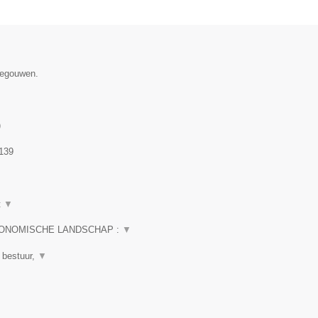
enegouwen.
)
139
t
▼
CONOMISCHE LANDSCHAP :
▼
 bestuur,
▼