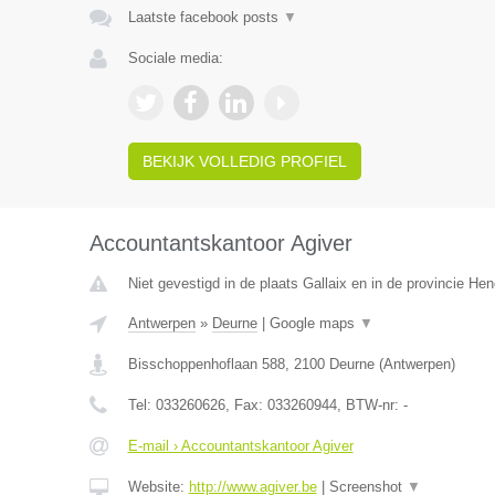
Laatste facebook posts
▼
Sociale media:
BEKIJK VOLLEDIG PROFIEL
Accountantskantoor Agiver
Niet gevestigd in de plaats Gallaix en in de provincie H
Antwerpen
»
Deurne
|
Google maps
▼
Bisschoppenhoflaan 588
,
2100
Deurne
(
Antwerpen
)
Tel:
033260626
, Fax:
033260944
, BTW-nr:
-
E-mail › Accountantskantoor Agiver
Website:
http://www.agiver.be
|
Screenshot
▼