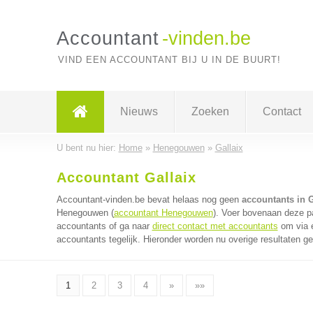
Accountant
-vinden.be
VIND EEN ACCOUNTANT BIJ U IN DE BUURT!
Nieuws
Zoeken
Contact
U bent nu hier:
Home
»
Henegouwen
»
Gallaix
Accountant Gallaix
Accountant-vinden.be bevat helaas nog geen
accountants in G
Henegouwen (
accountant Henegouwen
). Voer bovenaan deze pa
accountants of ga naar
direct contact met accountants
om via é
accountants tegelijk. Hieronder worden nu overige resultaten g
1
2
3
4
»
»»