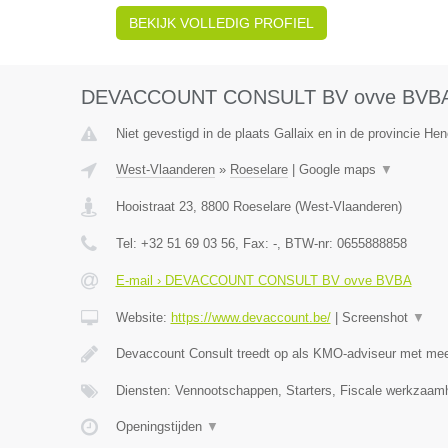
BEKIJK VOLLEDIG PROFIEL
DEVACCOUNT CONSULT BV ovve BVB
Niet gevestigd in de plaats Gallaix en in de provincie H
West-Vlaanderen
»
Roeselare
|
Google maps
▼
Hooistraat 23
,
8800
Roeselare
(
West-Vlaanderen
)
Tel:
+32 51 69 03 56
, Fax:
-
, BTW-nr:
0655888858
E-mail › DEVACCOUNT CONSULT BV ovve BVBA
Website:
https://www.devaccount.be/
|
Screenshot
▼
Devaccount Consult treedt op als KMO-adviseur met meer
Diensten: Vennootschappen, Starters, Fiscale werkzaamh
Openingstijden
▼