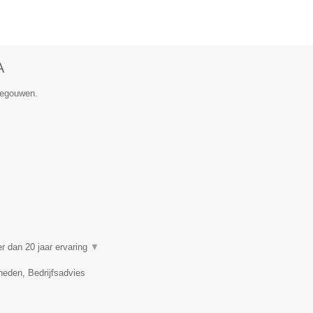
A
enegouwen.
 dan 20 jaar ervaring
▼
eden, Bedrijfsadvies