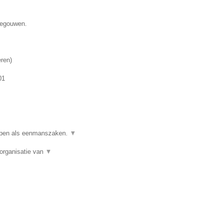
enegouwen.
eren
)
01
ppen als eenmanszaken.
▼
organisatie van
▼