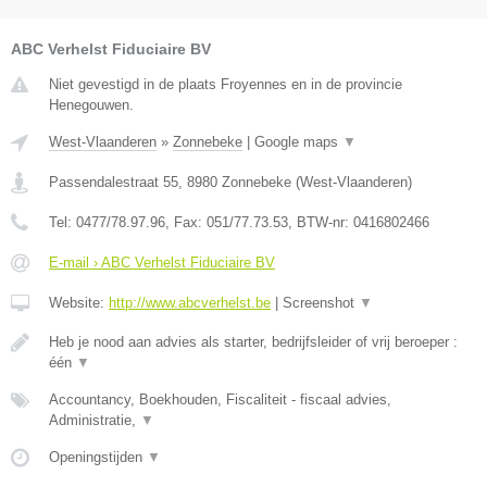
ABC Verhelst Fiduciaire BV
Niet gevestigd in de plaats Froyennes en in de provincie
Henegouwen.
West-Vlaanderen
»
Zonnebeke
|
Google maps
▼
Passendalestraat 55
,
8980
Zonnebeke
(
West-Vlaanderen
)
Tel:
0477/78.97.96
, Fax:
051/77.73.53
, BTW-nr:
0416802466
E-mail › ABC Verhelst Fiduciaire BV
Website:
http://www.abcverhelst.be
|
Screenshot
▼
Heb je nood aan advies als starter, bedrijfsleider of vrij beroeper :
één
▼
Accountancy, Boekhouden, Fiscaliteit - fiscaal advies,
Administratie,
▼
Openingstijden
▼