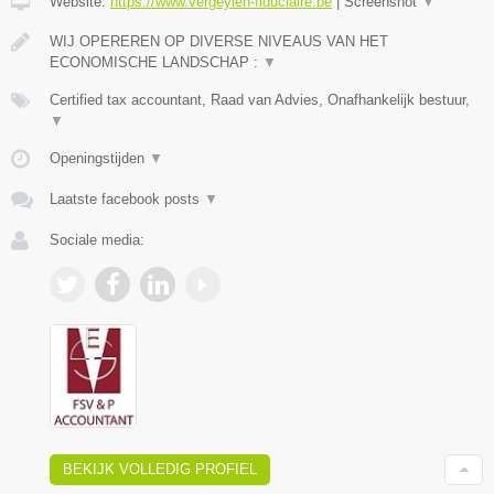
Website:
https://www.vergeylen-fiduciaire.be
|
Screenshot
▼
WIJ OPEREREN OP DIVERSE NIVEAUS VAN HET
ECONOMISCHE LANDSCHAP :
▼
Certified tax accountant, Raad van Advies, Onafhankelijk bestuur,
▼
Openingstijden
▼
Laatste facebook posts
▼
Sociale media:
BEKIJK VOLLEDIG PROFIEL