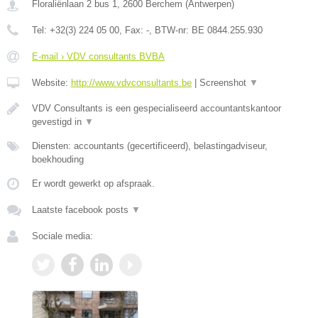
Floraliënlaan 2 bus 1
,
2600
Berchem
(
Antwerpen
)
Tel:
+32(3) 224 05 00
, Fax:
-
, BTW-nr:
BE 0844.255.930
E-mail › VDV consultants BVBA
Website:
http://www.vdvconsultants.be
|
Screenshot
▼
VDV Consultants is een gespecialiseerd accountantskantoor
gevestigd in
▼
Diensten: accountants (gecertificeerd), belastingadviseur,
boekhouding
Er wordt gewerkt op afspraak.
Laatste facebook posts
▼
Sociale media: