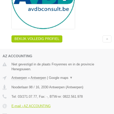
BEKIJK VOLLEDIG PROFIEL
AZ ACCOUNTING
Niet gevestigd in de plaats Froyennes en in de provincie
Henegouwen.
Antwerpen
»
Antwerpen
|
Google maps
▼
Nooderlaan 98 / 16
,
2030
Antwerpen
(
Antwerpen
)
Tel:
03/271.07.77
, Fax:
-
, BTW-nr:
0822.561.978
E-mail › AZ ACCOUNTING