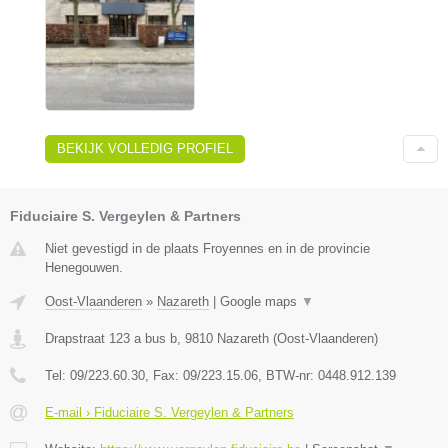
BEKIJK VOLLEDIG PROFIEL
Fiduciaire S. Vergeylen & Partners
Niet gevestigd in de plaats Froyennes en in de provincie
Henegouwen.
Oost-Vlaanderen
»
Nazareth
|
Google maps
▼
Drapstraat 123 a bus b
,
9810
Nazareth
(
Oost-Vlaanderen
)
Tel:
09/223.60.30
, Fax:
09/223.15.06
, BTW-nr:
0448.912.139
E-mail › Fiduciaire S. Vergeylen & Partners