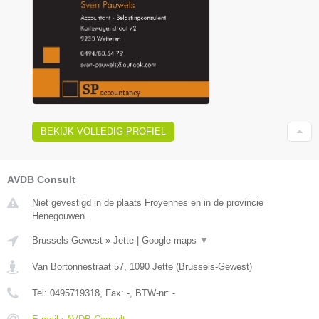
BEKIJK VOLLEDIG PROFIEL
AVDB Consult
Niet gevestigd in de plaats Froyennes en in de provincie
Henegouwen.
Brussels-Gewest
»
Jette
|
Google maps
▼
Van Bortonnestraat 57
,
1090
Jette
(
Brussels-Gewest
)
Tel:
0495719318
, Fax:
-
, BTW-nr:
-