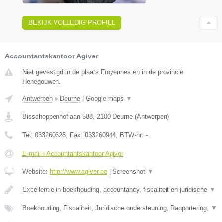
BEKIJK VOLLEDIG PROFIEL
Accountantskantoor Agiver
Niet gevestigd in de plaats Froyennes en in de provincie
Henegouwen.
Antwerpen
»
Deurne
|
Google maps
▼
Bisschoppenhoflaan 588
,
2100
Deurne
(
Antwerpen
)
Tel:
033260626
, Fax:
033260944
, BTW-nr:
-
E-mail › Accountantskantoor Agiver
Website:
http://www.agiver.be
|
Screenshot
▼
Excellentie in boekhouding, accountancy, fiscaliteit en juridische
▼
Boekhouding, Fiscaliteit, Juridische ondersteuning, Rapportering,
▼