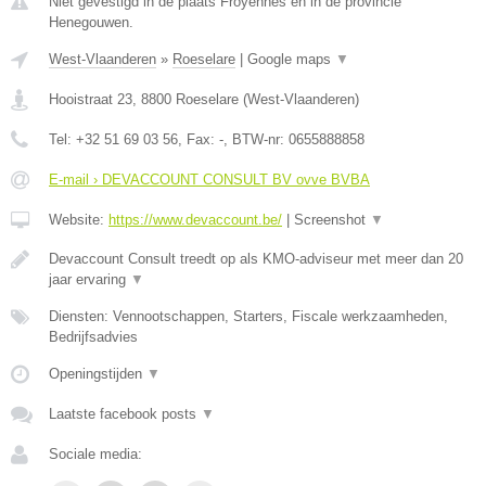
Niet gevestigd in de plaats Froyennes en in de provincie
Henegouwen.
West-Vlaanderen
»
Roeselare
|
Google maps
▼
Hooistraat 23
,
8800
Roeselare
(
West-Vlaanderen
)
Tel:
+32 51 69 03 56
, Fax:
-
, BTW-nr:
0655888858
E-mail › DEVACCOUNT CONSULT BV ovve BVBA
Website:
https://www.devaccount.be/
|
Screenshot
▼
Devaccount Consult treedt op als KMO-adviseur met meer dan 20
jaar ervaring
▼
Diensten: Vennootschappen, Starters, Fiscale werkzaamheden,
Bedrijfsadvies
Openingstijden
▼
Laatste facebook posts
▼
Sociale media: