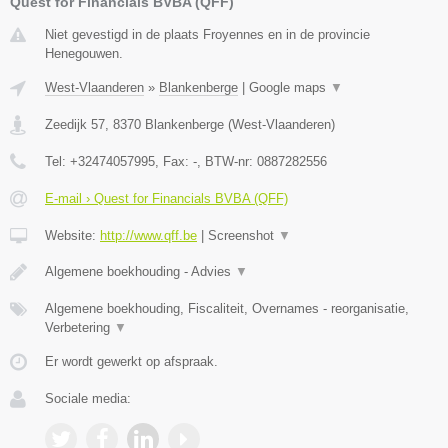
Quest for Financials BVBA (QFF)
Niet gevestigd in de plaats Froyennes en in de provincie
Henegouwen.
West-Vlaanderen
»
Blankenberge
|
Google maps
▼
Zeedijk 57
,
8370
Blankenberge
(
West-Vlaanderen
)
Tel:
+32474057995
, Fax:
-
, BTW-nr:
0887282556
E-mail › Quest for Financials BVBA (QFF)
Website:
http://www.qff.be
|
Screenshot
▼
Algemene boekhouding - Advies
▼
Algemene boekhouding, Fiscaliteit, Overnames - reorganisatie,
Verbetering
▼
Er wordt gewerkt op afspraak.
Sociale media: