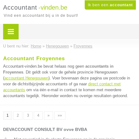
Ik ben een
accountant
Accountant
-vinden.be
Vind een accountant bij u in de buurt!
U bent nu hier:
Home
»
Henegouwen
»
Froyennes
Accountant Froyennes
Accountant-vinden.be bevat helaas nog geen
accountants in
Froyennes
. Dit geldt ook voor de gehele provincie Henegouwen
(
accountant Henegouwen
). Voer bovenaan deze pagina uw postcode in
voor de dichtstbijzijnde accountants of ga naar
direct contact met
accountants
om via één e-mail in contact te komen met meerdere
accountants tegelijk. Hieronder worden nu overige resultaten getoond.
1
2
3
4
»
»»
DEVACCOUNT CONSULT BV ovve BVBA