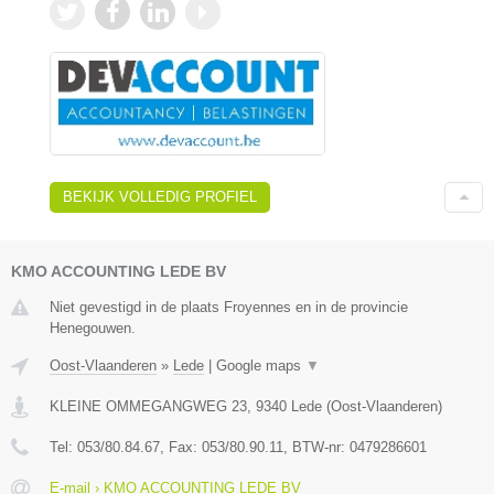
BEKIJK VOLLEDIG PROFIEL
KMO ACCOUNTING LEDE BV
Niet gevestigd in de plaats Froyennes en in de provincie
Henegouwen.
Oost-Vlaanderen
»
Lede
|
Google maps
▼
KLEINE OMMEGANGWEG 23
,
9340
Lede
(
Oost-Vlaanderen
)
Tel:
053/80.84.67
, Fax:
053/80.90.11
, BTW-nr:
0479286601
E-mail › KMO ACCOUNTING LEDE BV