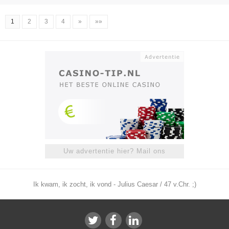
1
2
3
4
»
»»
Uw advertentie hier? Mail ons
Ik kwam, ik zocht, ik vond - Julius Caesar / 47 v.Chr. ;)