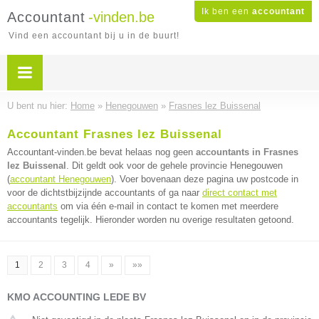
Ik ben een
accountant
Accountant
-vinden.be
Vind een accountant bij u in de buurt!
U bent nu hier:
Home
»
Henegouwen
»
Frasnes lez Buissenal
Accountant Frasnes lez Buissenal
Accountant-vinden.be bevat helaas nog geen
accountants in Frasnes
lez Buissenal
. Dit geldt ook voor de gehele provincie Henegouwen
(
accountant Henegouwen
). Voer bovenaan deze pagina uw postcode in
voor de dichtstbijzijnde accountants of ga naar
direct contact met
accountants
om via één e-mail in contact te komen met meerdere
accountants tegelijk. Hieronder worden nu overige resultaten getoond.
1
2
3
4
»
»»
KMO ACCOUNTING LEDE BV