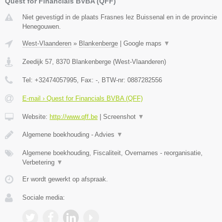
Quest for Financials BVBA (QFF)
Niet gevestigd in de plaats Frasnes lez Buissenal en in de provincie
Henegouwen.
West-Vlaanderen
»
Blankenberge
|
Google maps
▼
Zeedijk 57
,
8370
Blankenberge
(
West-Vlaanderen
)
Tel:
+32474057995
, Fax:
-
, BTW-nr:
0887282556
E-mail › Quest for Financials BVBA (QFF)
Website:
http://www.qff.be
|
Screenshot
▼
Algemene boekhouding - Advies
▼
Algemene boekhouding, Fiscaliteit, Overnames - reorganisatie,
Verbetering
▼
Er wordt gewerkt op afspraak.
Sociale media: