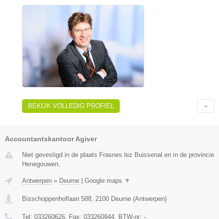
BEKIJK VOLLEDIG PROFIEL
Accountantskantoor Agiver
Niet gevestigd in de plaats Frasnes lez Buissenal en in de provincie
Henegouwen.
Antwerpen
»
Deurne
|
Google maps
▼
Bisschoppenhoflaan 588
,
2100
Deurne
(
Antwerpen
)
Tel:
033260626
, Fax:
033260944
, BTW-nr:
-