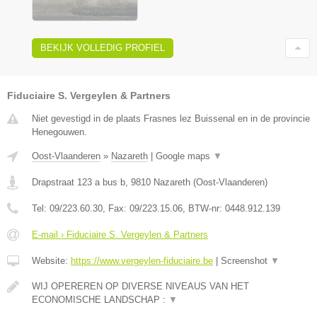
BEKIJK VOLLEDIG PROFIEL
Fiduciaire S. Vergeylen & Partners
Niet gevestigd in de plaats Frasnes lez Buissenal en in de provincie
Henegouwen.
Oost-Vlaanderen
»
Nazareth
|
Google maps
▼
Drapstraat 123 a bus b
,
9810
Nazareth
(
Oost-Vlaanderen
)
Tel:
09/223.60.30
, Fax:
09/223.15.06
, BTW-nr:
0448.912.139
E-mail › Fiduciaire S. Vergeylen & Partners
Website:
https://www.vergeylen-fiduciaire.be
|
Screenshot
▼
WIJ OPEREREN OP DIVERSE NIVEAUS VAN HET
ECONOMISCHE LANDSCHAP :
▼