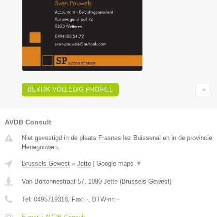
BEKIJK VOLLEDIG PROFIEL
AVDB Consult
Niet gevestigd in de plaats Frasnes lez Buissenal en in de provincie
Henegouwen.
Brussels-Gewest
»
Jette
|
Google maps
▼
Van Bortonnestraat 57
,
1090
Jette
(
Brussels-Gewest
)
Tel:
0495719318
, Fax:
-
, BTW-nr:
-