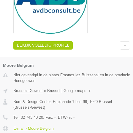
BEKIJK VOLLEDIG PROFIEL
Moore Belgium
Niet gevestigd in de plaats Frasnes lez Buissenal en in de provincie
Henegouwen.
Brussels-Gewest
»
Brussel
|
Google maps
▼
Buro & Design Center, Esplanade 1 bus 96
,
1020
Brussel
(
Brussels-Gewest
)
Tel:
02 743 40 20
, Fax:
-
, BTW-nr:
-
E-mail › Moore Belgium