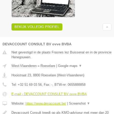
BEKIJK VOLLEDIG PROFIEL
DEVACCOUNT CONSULT BV ovve BVBA
Niet gevestigd in de plaats Frasnes lez Buissenal en in de provincie
Henegouwen.
West-Vlaanderen
»
Roeselare
|
Google maps
▼
Hooistraat 23
,
8800
Roeselare
(
West-Vlaanderen
)
Tel:
+32 51 69 03 56
, Fax:
-
, BTW-nr:
0655888858
E-mail › DEVACCOUNT CONSULT BV ovve BVBA
Website:
https://www.devaccount.be/
|
Screenshot
▼
Devaccount Consult treedt op als KMO-adviseur met meer dan 20