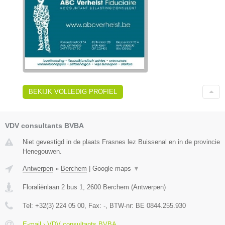
BEKIJK VOLLEDIG PROFIEL
VDV consultants BVBA
Niet gevestigd in de plaats Frasnes lez Buissenal en in de provincie
Henegouwen.
Antwerpen
»
Berchem
|
Google maps
▼
Floraliënlaan 2 bus 1
,
2600
Berchem
(
Antwerpen
)
Tel:
+32(3) 224 05 00
, Fax:
-
, BTW-nr:
BE 0844.255.930
E-mail › VDV consultants BVBA