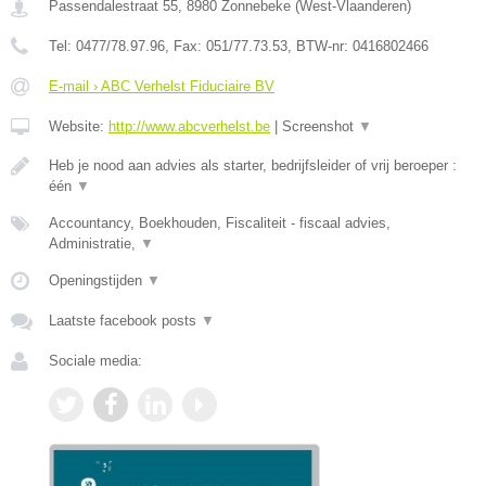
Passendalestraat 55
,
8980
Zonnebeke
(
West-Vlaanderen
)
Tel:
0477/78.97.96
, Fax:
051/77.73.53
, BTW-nr:
0416802466
E-mail › ABC Verhelst Fiduciaire BV
Website:
http://www.abcverhelst.be
|
Screenshot
▼
Heb je nood aan advies als starter, bedrijfsleider of vrij beroeper :
één
▼
Accountancy, Boekhouden, Fiscaliteit - fiscaal advies,
Administratie,
▼
Openingstijden
▼
Laatste facebook posts
▼
Sociale media: