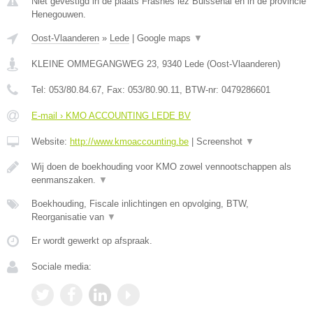
Niet gevestigd in de plaats Frasnes lez Buissenal en in de provincie
Henegouwen.
Oost-Vlaanderen
»
Lede
|
Google maps
▼
KLEINE OMMEGANGWEG 23
,
9340
Lede
(
Oost-Vlaanderen
)
Tel:
053/80.84.67
, Fax:
053/80.90.11
, BTW-nr:
0479286601
E-mail › KMO ACCOUNTING LEDE BV
Website:
http://www.kmoaccounting.be
|
Screenshot
▼
Wij doen de boekhouding voor KMO zowel vennootschappen als
eenmanszaken.
▼
Boekhouding, Fiscale inlichtingen en opvolging, BTW,
Reorganisatie van
▼
Er wordt gewerkt op afspraak.
Sociale media: