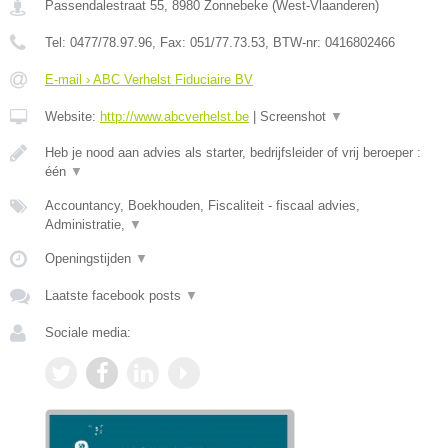
Passendalestraat 55
,
8980
Zonnebeke
(
West-Vlaanderen
)
Tel:
0477/78.97.96
, Fax:
051/77.73.53
, BTW-nr:
0416802466
E-mail › ABC Verhelst Fiduciaire BV
Website:
http://www.abcverhelst.be
|
Screenshot
▼
Heb je nood aan advies als starter, bedrijfsleider of vrij beroeper :
één
▼
Accountancy, Boekhouden, Fiscaliteit - fiscaal advies,
Administratie,
▼
Openingstijden
▼
Laatste facebook posts
▼
Sociale media: