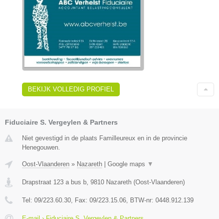
BEKIJK VOLLEDIG PROFIEL
Fiduciaire S. Vergeylen & Partners
Niet gevestigd in de plaats Familleureux en in de provincie
Henegouwen.
Oost-Vlaanderen
»
Nazareth
|
Google maps
▼
Drapstraat 123 a bus b
,
9810
Nazareth
(
Oost-Vlaanderen
)
Tel:
09/223.60.30
, Fax:
09/223.15.06
, BTW-nr:
0448.912.139
E-mail › Fiduciaire S. Vergeylen & Partners