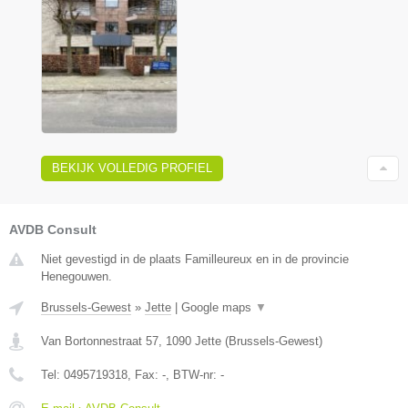
BEKIJK VOLLEDIG PROFIEL
AVDB Consult
Niet gevestigd in de plaats Familleureux en in de provincie
Henegouwen.
Brussels-Gewest
»
Jette
|
Google maps
▼
Van Bortonnestraat 57
,
1090
Jette
(
Brussels-Gewest
)
Tel:
0495719318
, Fax:
-
, BTW-nr:
-