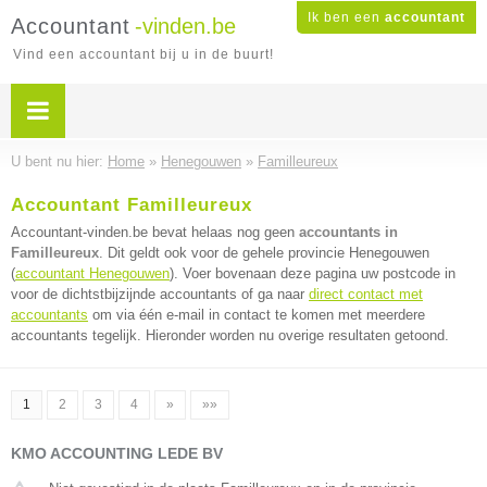
Ik ben een
accountant
Accountant
-vinden.be
Vind een accountant bij u in de buurt!
U bent nu hier:
Home
»
Henegouwen
»
Familleureux
Accountant Familleureux
Accountant-vinden.be bevat helaas nog geen
accountants in
Familleureux
. Dit geldt ook voor de gehele provincie Henegouwen
(
accountant Henegouwen
). Voer bovenaan deze pagina uw postcode in
voor de dichtstbijzijnde accountants of ga naar
direct contact met
accountants
om via één e-mail in contact te komen met meerdere
accountants tegelijk. Hieronder worden nu overige resultaten getoond.
1
2
3
4
»
»»
KMO ACCOUNTING LEDE BV