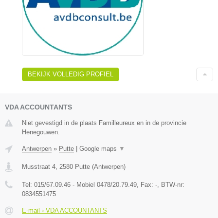
BEKIJK VOLLEDIG PROFIEL
VDA ACCOUNTANTS
Niet gevestigd in de plaats Familleureux en in de provincie
Henegouwen.
Antwerpen
»
Putte
|
Google maps
▼
Musstraat 4
,
2580
Putte
(
Antwerpen
)
Tel:
015/67.09.46 - Mobiel 0478/20.79.49
, Fax:
-
, BTW-nr:
0834551475
E-mail › VDA ACCOUNTANTS