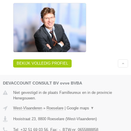
BEKIJK VOLLEDIG PROFIEL
DEVACCOUNT CONSULT BV ovve BVBA
Niet gevestigd in de plaats Familleureux en in de provincie
Henegouwen.
West-Vlaanderen
»
Roeselare
|
Google maps
▼
Hooistraat 23
,
8800
Roeselare
(
West-Vlaanderen
)
Tel:
+32 51 69 03 56
, Fax:
-
, BTW-nr:
0655888858