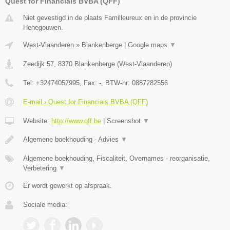
Quest for Financials BVBA (QFF)
Niet gevestigd in de plaats Familleureux en in de provincie
Henegouwen.
West-Vlaanderen
»
Blankenberge
|
Google maps
▼
Zeedijk 57
,
8370
Blankenberge
(
West-Vlaanderen
)
Tel:
+32474057995
, Fax:
-
, BTW-nr:
0887282556
E-mail › Quest for Financials BVBA (QFF)
Website:
http://www.qff.be
|
Screenshot
▼
Algemene boekhouding - Advies
▼
Algemene boekhouding, Fiscaliteit, Overnames - reorganisatie,
Verbetering
▼
Er wordt gewerkt op afspraak.
Sociale media: