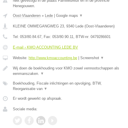
Niet gevestigd in de plaats Familleureux en in de provincie
Henegouwen.
Oost-Vlaanderen
»
Lede
|
Google maps
▼
KLEINE OMMEGANGWEG 23
,
9340
Lede
(
Oost-Vlaanderen
)
Tel:
053/80.84.67
, Fax:
053/80.90.11
, BTW-nr:
0479286601
E-mail › KMO ACCOUNTING LEDE BV
Website:
http://www.kmoaccounting.be
|
Screenshot
▼
Wij doen de boekhouding voor KMO zowel vennootschappen als
eenmanszaken.
▼
Boekhouding, Fiscale inlichtingen en opvolging, BTW,
Reorganisatie van
▼
Er wordt gewerkt op afspraak.
Sociale media: