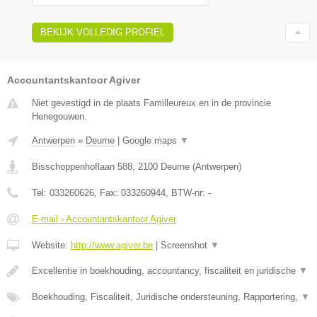
BEKIJK VOLLEDIG PROFIEL
Accountantskantoor Agiver
Niet gevestigd in de plaats Familleureux en in de provincie
Henegouwen.
Antwerpen
»
Deurne
|
Google maps
▼
Bisschoppenhoflaan 588
,
2100
Deurne
(
Antwerpen
)
Tel:
033260626
, Fax:
033260944
, BTW-nr:
-
E-mail › Accountantskantoor Agiver
Website:
http://www.agiver.be
|
Screenshot
▼
Excellentie in boekhouding, accountancy, fiscaliteit en juridische
▼
Boekhouding, Fiscaliteit, Juridische ondersteuning, Rapportering,
▼