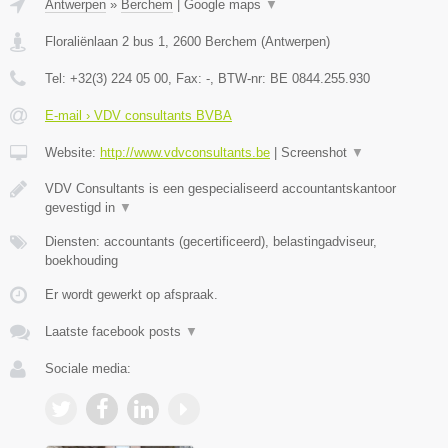
Antwerpen
»
Berchem
|
Google maps
▼
Floraliënlaan 2 bus 1
,
2600
Berchem
(
Antwerpen
)
Tel:
+32(3) 224 05 00
, Fax:
-
, BTW-nr:
BE 0844.255.930
E-mail › VDV consultants BVBA
Website:
http://www.vdvconsultants.be
|
Screenshot
▼
VDV Consultants is een gespecialiseerd accountantskantoor
gevestigd in
▼
Diensten: accountants (gecertificeerd), belastingadviseur,
boekhouding
Er wordt gewerkt op afspraak.
Laatste facebook posts
▼
Sociale media: