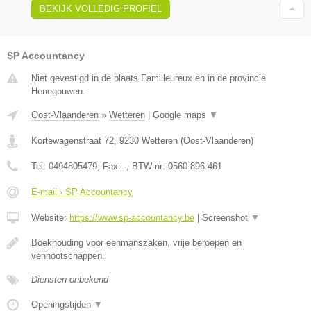
BEKIJK VOLLEDIG PROFIEL
SP Accountancy
Niet gevestigd in de plaats Familleureux en in de provincie
Henegouwen.
Oost-Vlaanderen
»
Wetteren
|
Google maps
▼
Kortewagenstraat 72
,
9230
Wetteren
(
Oost-Vlaanderen
)
Tel:
0494805479
, Fax:
-
, BTW-nr:
0560.896.461
E-mail › SP Accountancy
Website:
https://www.sp-accountancy.be
|
Screenshot
▼
Boekhouding voor eenmanszaken, vrije beroepen en
vennootschappen.
Diensten onbekend
Openingstijden
▼