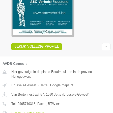
BEKIJK VOLLEDIG PROFIEL
AVDB Consult
Niet gevestigd in de plaats Estaimpuis en in de provincie
Henegouwen.
Brussels-Gewest
»
Jette
|
Google maps
▼
Van Bortonnestraat 57
,
1090
Jette
(
Brussels-Gewest
)
Tel:
0495719318
, Fax:
-
, BTW-nr:
-