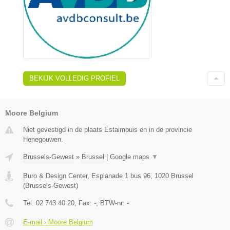
BEKIJK VOLLEDIG PROFIEL
Moore Belgium
Niet gevestigd in de plaats Estaimpuis en in de provincie
Henegouwen.
Brussels-Gewest
»
Brussel
|
Google maps
▼
Buro & Design Center, Esplanade 1 bus 96
,
1020
Brussel
(
Brussels-Gewest
)
Tel:
02 743 40 20
, Fax:
-
, BTW-nr:
-
E-mail › Moore Belgium