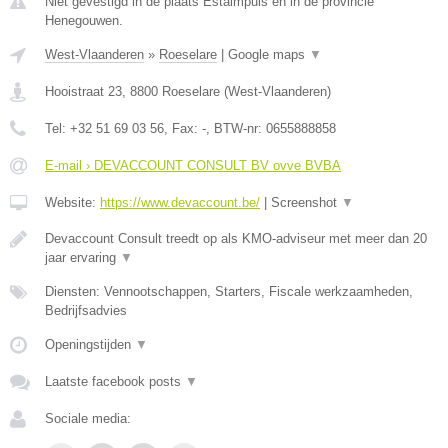
Niet gevestigd in de plaats Estaimpuis en in de provincie
Henegouwen.
West-Vlaanderen
»
Roeselare
|
Google maps
▼
Hooistraat 23
,
8800
Roeselare
(
West-Vlaanderen
)
Tel:
+32 51 69 03 56
, Fax:
-
, BTW-nr:
0655888858
E-mail › DEVACCOUNT CONSULT BV ovve BVBA
Website:
https://www.devaccount.be/
|
Screenshot
▼
Devaccount Consult treedt op als KMO-adviseur met meer dan 20
jaar ervaring
▼
Diensten: Vennootschappen, Starters, Fiscale werkzaamheden,
Bedrijfsadvies
Openingstijden
▼
Laatste facebook posts
▼
Sociale media: