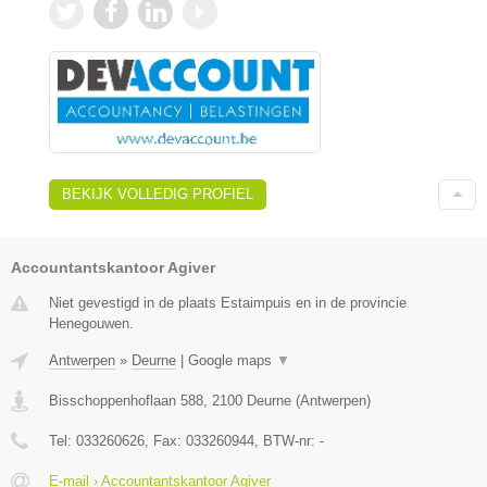
BEKIJK VOLLEDIG PROFIEL
Accountantskantoor Agiver
Niet gevestigd in de plaats Estaimpuis en in de provincie
Henegouwen.
Antwerpen
»
Deurne
|
Google maps
▼
Bisschoppenhoflaan 588
,
2100
Deurne
(
Antwerpen
)
Tel:
033260626
, Fax:
033260944
, BTW-nr:
-
E-mail › Accountantskantoor Agiver