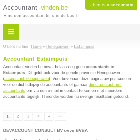
Ik ben een
accountant
Accountant
-vinden.be
Vind een accountant bij u in de buurt!
U bent nu hier:
Home
»
Henegouwen
»
Estaimpuis
Accountant Estaimpuis
Accountant-vinden.be bevat helaas nog geen
accountants in
Estaimpuis
. Dit geldt ook voor de gehele provincie Henegouwen
(
accountant Henegouwen
). Voer bovenaan deze pagina uw postcode in
voor de dichtstbijzijnde accountants of ga naar
direct contact met
accountants
om via één e-mail in contact te komen met meerdere
accountants tegelijk. Hieronder worden nu overige resultaten getoond.
1
2
3
4
»
»»
DEVACCOUNT CONSULT BV ovve BVBA