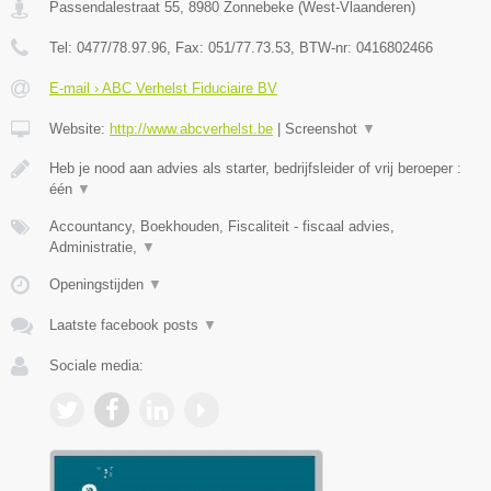
Passendalestraat 55
,
8980
Zonnebeke
(
West-Vlaanderen
)
Tel:
0477/78.97.96
, Fax:
051/77.73.53
, BTW-nr:
0416802466
E-mail › ABC Verhelst Fiduciaire BV
Website:
http://www.abcverhelst.be
|
Screenshot
▼
Heb je nood aan advies als starter, bedrijfsleider of vrij beroeper :
één
▼
Accountancy, Boekhouden, Fiscaliteit - fiscaal advies,
Administratie,
▼
Openingstijden
▼
Laatste facebook posts
▼
Sociale media: