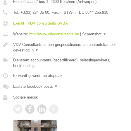
Floraliënlaan 2 bus 1
,
2600
Berchem
(
Antwerpen
)
Tel:
+32(3) 224 05 00
, Fax:
-
, BTW-nr:
BE 0844.255.930
E-mail › VDV consultants BVBA
Website:
http://www.vdvconsultants.be
|
Screenshot
▼
VDV Consultants is een gespecialiseerd accountantskantoor
gevestigd in
▼
Diensten: accountants (gecertificeerd), belastingadviseur,
boekhouding
Er wordt gewerkt op afspraak.
Laatste facebook posts
▼
Sociale media: