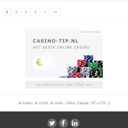
1
2
3
4
»
»»
Uw advertentie hier? Mail ons
Ik kwam, ik zocht, ik vond - Julius Caesar / 47 v.Chr. ;)