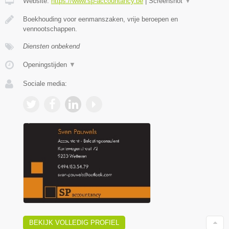
Website:
https://www.sp-accountancy.be
|
Screenshot
▼
Boekhouding voor eenmanszaken, vrije beroepen en
vennootschappen.
Diensten onbekend
Openingstijden
▼
Sociale media:
BEKIJK VOLLEDIG PROFIEL