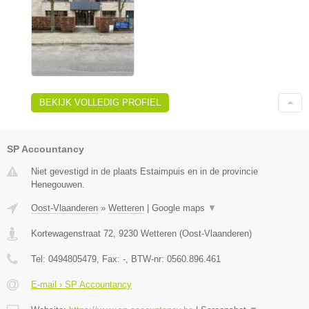
BEKIJK VOLLEDIG PROFIEL
SP Accountancy
Niet gevestigd in de plaats Estaimpuis en in de provincie
Henegouwen.
Oost-Vlaanderen
»
Wetteren
|
Google maps
▼
Kortewagenstraat 72
,
9230
Wetteren
(
Oost-Vlaanderen
)
Tel:
0494805479
, Fax:
-
, BTW-nr:
0560.896.461
E-mail › SP Accountancy