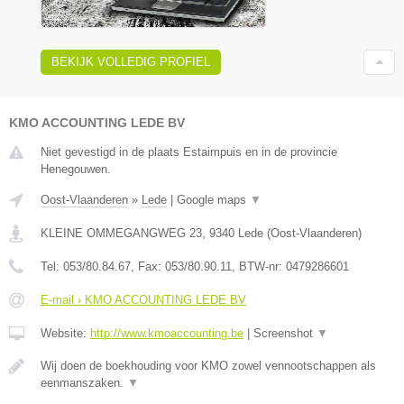
BEKIJK VOLLEDIG PROFIEL
KMO ACCOUNTING LEDE BV
Niet gevestigd in de plaats Estaimpuis en in de provincie
Henegouwen.
Oost-Vlaanderen
»
Lede
|
Google maps
▼
KLEINE OMMEGANGWEG 23
,
9340
Lede
(
Oost-Vlaanderen
)
Tel:
053/80.84.67
, Fax:
053/80.90.11
, BTW-nr:
0479286601
E-mail › KMO ACCOUNTING LEDE BV
Website:
http://www.kmoaccounting.be
|
Screenshot
▼
Wij doen de boekhouding voor KMO zowel vennootschappen als
eenmanszaken.
▼