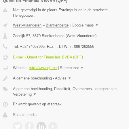
Quest for Financials BVBA (QFF)
Niet gevestigd in de plaats Estaimpuis en in de provincie
Henegouwen.
West-Vlaanderen
»
Blankenberge
|
Google maps
▼
Zeedijk 57
,
8370
Blankenberge
(
West-Vlaanderen
)
Tel:
+32474057995
, Fax:
-
, BTW-nr:
0887282556
E-mail › Quest for Financials BVBA (QFF)
Website:
http://www.qff.be
|
Screenshot
▼
Algemene boekhouding - Advies
▼
Algemene boekhouding, Fiscaliteit, Overnames - reorganisatie,
Verbetering
▼
Er wordt gewerkt op afspraak.
Sociale media: