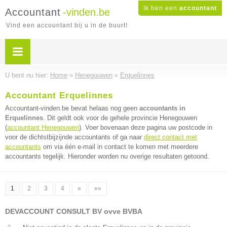
Ik ben een
accountant
Accountant
-vinden.be
Vind een accountant bij u in de buurt!
U bent nu hier:
Home
»
Henegouwen
»
Erquelinnes
Accountant Erquelinnes
Accountant-vinden.be bevat helaas nog geen
accountants in
Erquelinnes
. Dit geldt ook voor de gehele provincie Henegouwen
(
accountant Henegouwen
). Voer bovenaan deze pagina uw postcode in
voor de dichtstbijzijnde accountants of ga naar
direct contact met
accountants
om via één e-mail in contact te komen met meerdere
accountants tegelijk. Hieronder worden nu overige resultaten getoond.
1
2
3
4
»
»»
DEVACCOUNT CONSULT BV ovve BVBA