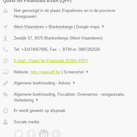
Quest for Financials BVBA (QFF)
Niet gevestigd in de plaats Erquelinnes en in de provincie
Henegouwen.
West-Vlaanderen
»
Blankenberge
|
Google maps
▼
Zeedijk 57
,
8370
Blankenberge
(
West-Vlaanderen
)
Tel:
+32474057995
, Fax:
-
, BTW-nr:
0887282556
E-mail › Quest for Financials BVBA (QFF)
Website:
http://www.qff.be
|
Screenshot
▼
Algemene boekhouding - Advies
▼
Algemene boekhouding, Fiscaliteit, Overnames - reorganisatie,
Verbetering
▼
Er wordt gewerkt op afspraak.
Sociale media: