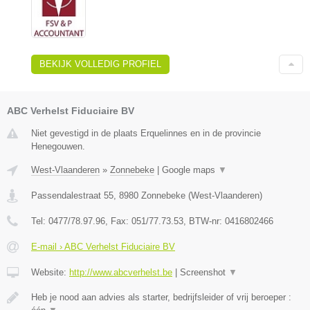
BEKIJK VOLLEDIG PROFIEL
ABC Verhelst Fiduciaire BV
Niet gevestigd in de plaats Erquelinnes en in de provincie
Henegouwen.
West-Vlaanderen
»
Zonnebeke
|
Google maps
▼
Passendalestraat 55
,
8980
Zonnebeke
(
West-Vlaanderen
)
Tel:
0477/78.97.96
, Fax:
051/77.73.53
, BTW-nr:
0416802466
E-mail › ABC Verhelst Fiduciaire BV
Website:
http://www.abcverhelst.be
|
Screenshot
▼
Heb je nood aan advies als starter, bedrijfsleider of vrij beroeper :