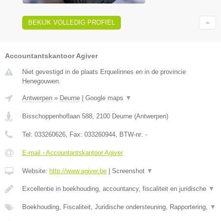
BEKIJK VOLLEDIG PROFIEL
Accountantskantoor Agiver
Niet gevestigd in de plaats Erquelinnes en in de provincie
Henegouwen.
Antwerpen
»
Deurne
|
Google maps
▼
Bisschoppenhoflaan 588
,
2100
Deurne
(
Antwerpen
)
Tel:
033260626
, Fax:
033260944
, BTW-nr:
-
E-mail › Accountantskantoor Agiver
Website:
http://www.agiver.be
|
Screenshot
▼
Excellentie in boekhouding, accountancy, fiscaliteit en juridische
▼
Boekhouding, Fiscaliteit, Juridische ondersteuning, Rapportering,
▼