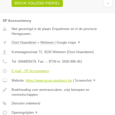
BEKIJK VOLLEDIG PROFIEL
SP Accountancy
Niet gevestigd in de plaats Erquelinnes en in de provincie
Henegouwen.
Oost-Vlaanderen
»
Wetteren
|
Google maps
▼
Kortewagenstraat 72
,
9230
Wetteren
(
Oost-Vlaanderen
)
Tel:
0494805479
, Fax:
-
, BTW-nr:
0560.896.461
E-mail › SP Accountancy
Website:
https://www.sp-accountancy.be
|
Screenshot
▼
Boekhouding voor eenmanszaken, vrije beroepen en
vennootschappen.
Diensten onbekend
Openingstijden
▼