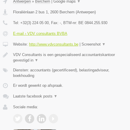
Antwerpen
»
Berchem
|
Google maps
▼
Floraliënlaan 2 bus 1
,
2600
Berchem
(
Antwerpen
)
Tel:
+32(3) 224 05 00
, Fax:
-
, BTW-nr:
BE 0844.255.930
E-mail › VDV consultants BVBA
Website:
http://www.vdvconsultants.be
|
Screenshot
▼
VDV Consultants is een gespecialiseerd accountantskantoor
gevestigd in
▼
Diensten: accountants (gecertificeerd), belastingadviseur,
boekhouding
Er wordt gewerkt op afspraak.
Laatste facebook posts
▼
Sociale media: