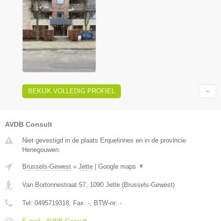
BEKIJK VOLLEDIG PROFIEL
AVDB Consult
Niet gevestigd in de plaats Erquelinnes en in de provincie
Henegouwen.
Brussels-Gewest
»
Jette
|
Google maps
▼
Van Bortonnestraat 57
,
1090
Jette
(
Brussels-Gewest
)
Tel:
0495719318
, Fax:
-
, BTW-nr:
-