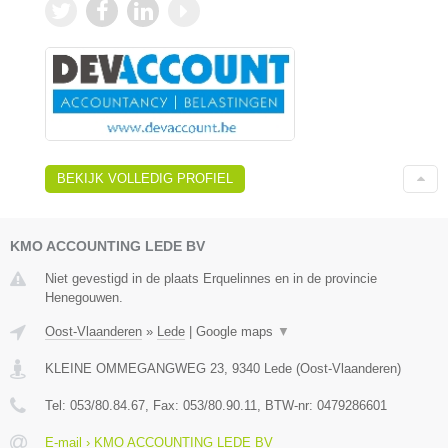
BEKIJK VOLLEDIG PROFIEL
KMO ACCOUNTING LEDE BV
Niet gevestigd in de plaats Erquelinnes en in de provincie
Henegouwen.
Oost-Vlaanderen
»
Lede
|
Google maps
▼
KLEINE OMMEGANGWEG 23
,
9340
Lede
(
Oost-Vlaanderen
)
Tel:
053/80.84.67
, Fax:
053/80.90.11
, BTW-nr:
0479286601
E-mail › KMO ACCOUNTING LEDE BV