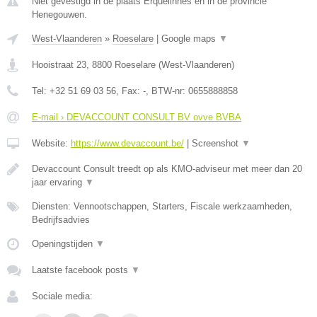
Niet gevestigd in de plaats Erquelinnes en in de provincie
Henegouwen.
West-Vlaanderen
»
Roeselare
|
Google maps
▼
Hooistraat 23
,
8800
Roeselare
(
West-Vlaanderen
)
Tel:
+32 51 69 03 56
, Fax:
-
, BTW-nr:
0655888858
E-mail › DEVACCOUNT CONSULT BV ovve BVBA
Website:
https://www.devaccount.be/
|
Screenshot
▼
Devaccount Consult treedt op als KMO-adviseur met meer dan 20
jaar ervaring
▼
Diensten: Vennootschappen, Starters, Fiscale werkzaamheden,
Bedrijfsadvies
Openingstijden
▼
Laatste facebook posts
▼
Sociale media: