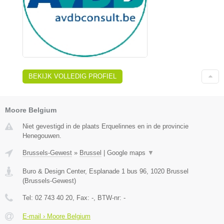
BEKIJK VOLLEDIG PROFIEL
Moore Belgium
Niet gevestigd in de plaats Erquelinnes en in de provincie
Henegouwen.
Brussels-Gewest
»
Brussel
|
Google maps
▼
Buro & Design Center, Esplanade 1 bus 96
,
1020
Brussel
(
Brussels-Gewest
)
Tel:
02 743 40 20
, Fax:
-
, BTW-nr:
-
E-mail › Moore Belgium