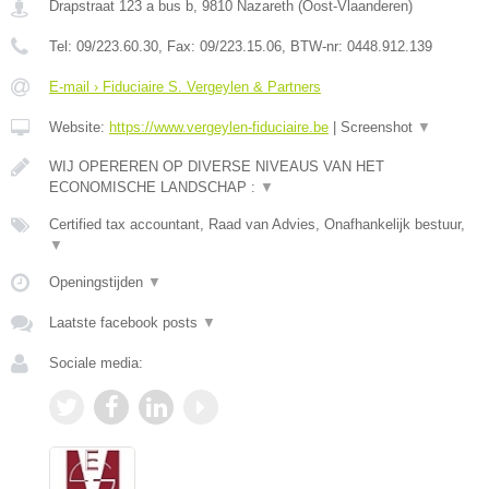
Drapstraat 123 a bus b
,
9810
Nazareth
(
Oost-Vlaanderen
)
Tel:
09/223.60.30
, Fax:
09/223.15.06
, BTW-nr:
0448.912.139
E-mail › Fiduciaire S. Vergeylen & Partners
Website:
https://www.vergeylen-fiduciaire.be
|
Screenshot
▼
WIJ OPEREREN OP DIVERSE NIVEAUS VAN HET
ECONOMISCHE LANDSCHAP :
▼
Certified tax accountant, Raad van Advies, Onafhankelijk bestuur,
▼
Openingstijden
▼
Laatste facebook posts
▼
Sociale media: