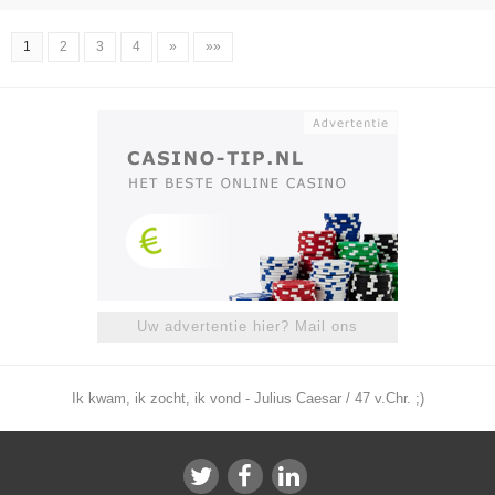
1
2
3
4
»
»»
Uw advertentie hier? Mail ons
Ik kwam, ik zocht, ik vond - Julius Caesar / 47 v.Chr. ;)