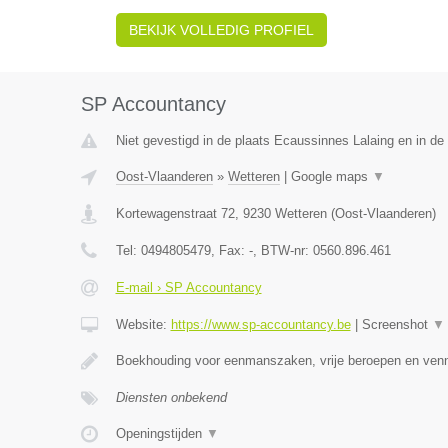
BEKIJK VOLLEDIG PROFIEL
SP Accountancy
Niet gevestigd in de plaats Ecaussinnes Lalaing en in d
Oost-Vlaanderen
»
Wetteren
|
Google maps
▼
Kortewagenstraat 72
,
9230
Wetteren
(
Oost-Vlaanderen
)
Tel:
0494805479
, Fax:
-
, BTW-nr:
0560.896.461
E-mail › SP Accountancy
Website:
https://www.sp-accountancy.be
|
Screenshot
▼
Boekhouding voor eenmanszaken, vrije beroepen en ven
Diensten onbekend
Openingstijden
▼