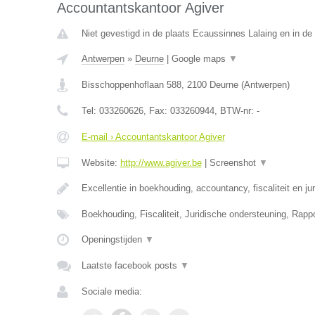
Accountantskantoor Agiver
Niet gevestigd in de plaats Ecaussinnes Lalaing en in d
Antwerpen
»
Deurne
|
Google maps
▼
Bisschoppenhoflaan 588
,
2100
Deurne
(
Antwerpen
)
Tel:
033260626
, Fax:
033260944
, BTW-nr:
-
E-mail › Accountantskantoor Agiver
Website:
http://www.agiver.be
|
Screenshot
▼
Excellentie in boekhouding, accountancy, fiscaliteit en ju
Boekhouding, Fiscaliteit, Juridische ondersteuning, Rapp
Openingstijden
▼
Laatste facebook posts
▼
Sociale media: