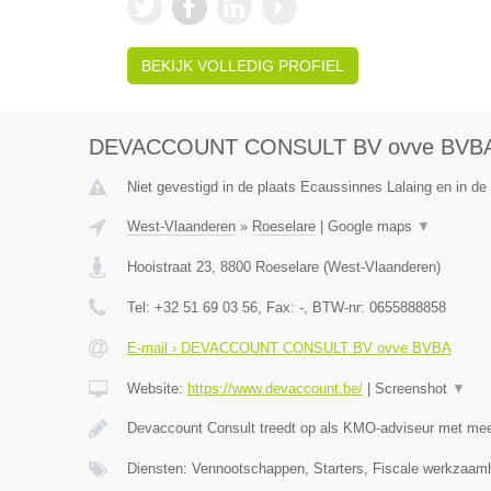
BEKIJK VOLLEDIG PROFIEL
DEVACCOUNT CONSULT BV ovve BVB
Niet gevestigd in de plaats Ecaussinnes Lalaing en in d
West-Vlaanderen
»
Roeselare
|
Google maps
▼
Hooistraat 23
,
8800
Roeselare
(
West-Vlaanderen
)
Tel:
+32 51 69 03 56
, Fax:
-
, BTW-nr:
0655888858
E-mail › DEVACCOUNT CONSULT BV ovve BVBA
Website:
https://www.devaccount.be/
|
Screenshot
▼
Devaccount Consult treedt op als KMO-adviseur met meer
Diensten: Vennootschappen, Starters, Fiscale werkzaamh