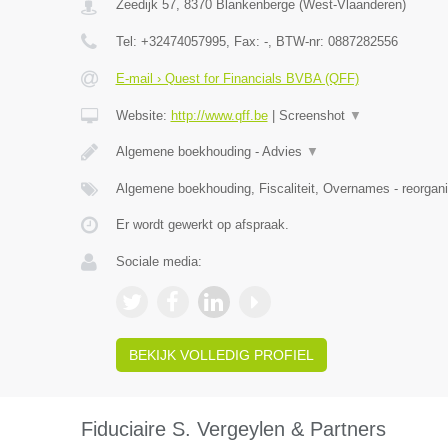
Zeedijk 57
,
8370
Blankenberge
(
West-Vlaanderen
)
Tel:
+32474057995
, Fax:
-
, BTW-nr:
0887282556
E-mail › Quest for Financials BVBA (QFF)
Website:
http://www.qff.be
|
Screenshot
▼
Algemene boekhouding - Advies
▼
Algemene boekhouding, Fiscaliteit, Overnames - reorgani
Er wordt gewerkt op afspraak.
Sociale media:
BEKIJK VOLLEDIG PROFIEL
Fiduciaire S. Vergeylen & Partners