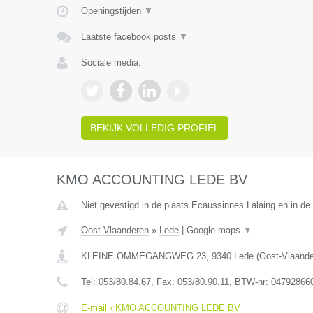
Openingstijden
▼
Laatste facebook posts
▼
Sociale media:
BEKIJK VOLLEDIG PROFIEL
KMO ACCOUNTING LEDE BV
Niet gevestigd in de plaats Ecaussinnes Lalaing en in d
Oost-Vlaanderen
»
Lede
|
Google maps
▼
KLEINE OMMEGANGWEG 23
,
9340
Lede
(
Oost-Vlaand
Tel:
053/80.84.67
, Fax:
053/80.90.11
, BTW-nr:
04792866
E-mail › KMO ACCOUNTING LEDE BV