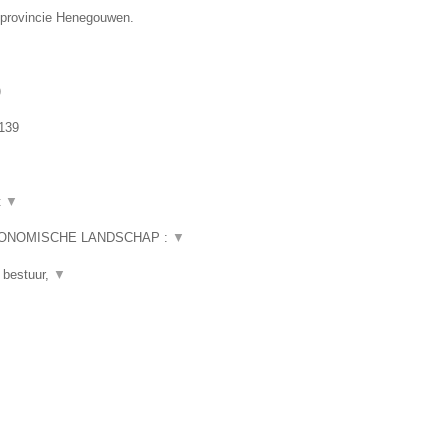
e provincie Henegouwen.
)
139
t
▼
CONOMISCHE LANDSCHAP :
▼
 bestuur,
▼