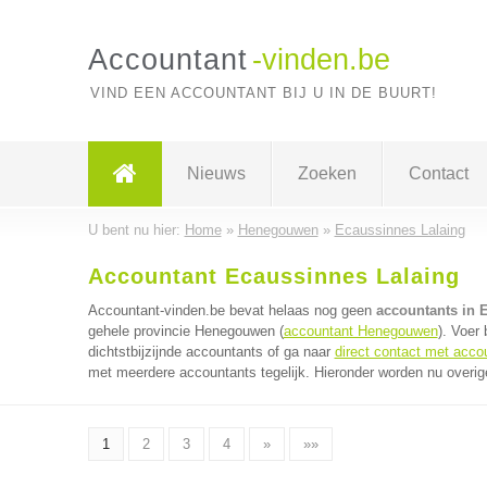
Accountant
-vinden.be
VIND EEN ACCOUNTANT BIJ U IN DE BUURT!
Nieuws
Zoeken
Contact
U bent nu hier:
Home
»
Henegouwen
»
Ecaussinnes Lalaing
Accountant Ecaussinnes Lalaing
Accountant-vinden.be bevat helaas nog geen
accountants in 
gehele provincie Henegouwen (
accountant Henegouwen
). Voer
dichtstbijzijnde accountants of ga naar
direct contact met acco
met meerdere accountants tegelijk. Hieronder worden nu overig
1
2
3
4
»
»»