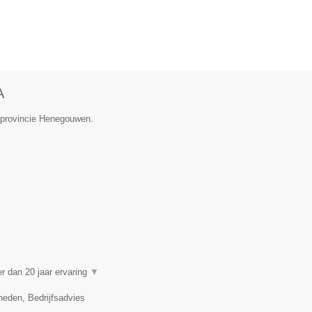
A
e provincie Henegouwen.
 dan 20 jaar ervaring
▼
eden, Bedrijfsadvies