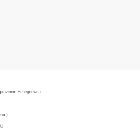
e provincie Henegouwen.
eren
)
01