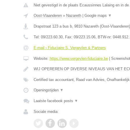
Niet gevestigd in de plaats Ecaussinnes Lalaing en in d
Oost-Vlaanderen
»
Nazareth
|
Google maps
▼
Drapstraat 123 a bus b
,
9810
Nazareth
(
Oost-Vlaanderen
Tel:
09/223.60.30
, Fax:
09/223.15.06
, BTW-nr:
0448.912.
E-mail › Fiduciaire S. Vergeylen & Partners
Website:
https://www.vergeylen-fiduciaire.be
|
Screensho
WIJ OPEREREN OP DIVERSE NIVEAUS VAN HET E
Certified tax accountant, Raad van Advies, Onafhankelijk
Openingstijden
▼
Laatste facebook posts
▼
Sociale media: