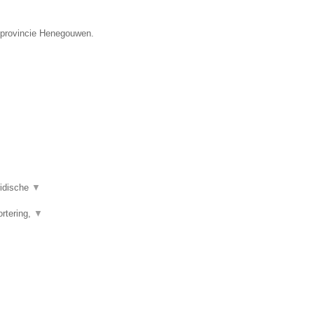
e provincie Henegouwen.
ridische
▼
ortering,
▼