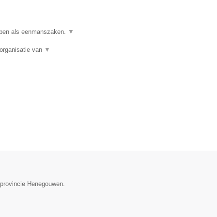
ppen als eenmanszaken.
▼
organisatie van
▼
e provincie Henegouwen.