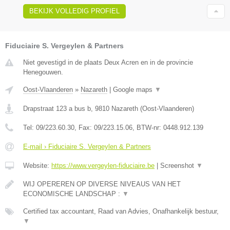
BEKIJK VOLLEDIG PROFIEL
Fiduciaire S. Vergeylen & Partners
Niet gevestigd in de plaats Deux Acren en in de provincie
Henegouwen.
Oost-Vlaanderen
»
Nazareth
|
Google maps
▼
Drapstraat 123 a bus b
,
9810
Nazareth
(
Oost-Vlaanderen
)
Tel:
09/223.60.30
, Fax:
09/223.15.06
, BTW-nr:
0448.912.139
E-mail › Fiduciaire S. Vergeylen & Partners
Website:
https://www.vergeylen-fiduciaire.be
|
Screenshot
▼
WIJ OPEREREN OP DIVERSE NIVEAUS VAN HET
ECONOMISCHE LANDSCHAP :
▼
Certified tax accountant, Raad van Advies, Onafhankelijk bestuur,
▼