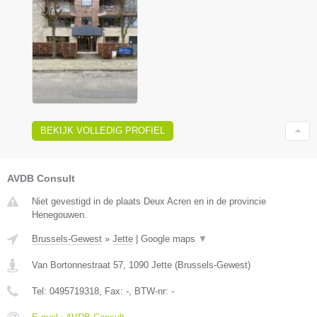
BEKIJK VOLLEDIG PROFIEL
AVDB Consult
Niet gevestigd in de plaats Deux Acren en in de provincie
Henegouwen.
Brussels-Gewest
»
Jette
|
Google maps
▼
Van Bortonnestraat 57
,
1090
Jette
(
Brussels-Gewest
)
Tel:
0495719318
, Fax:
-
, BTW-nr:
-