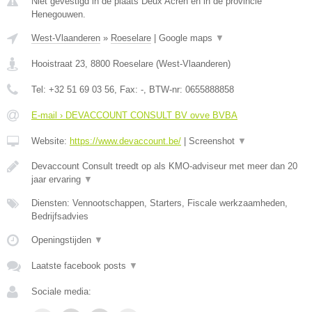
Niet gevestigd in de plaats Deux Acren en in de provincie
Henegouwen.
West-Vlaanderen
»
Roeselare
|
Google maps
▼
Hooistraat 23
,
8800
Roeselare
(
West-Vlaanderen
)
Tel:
+32 51 69 03 56
, Fax:
-
, BTW-nr:
0655888858
E-mail › DEVACCOUNT CONSULT BV ovve BVBA
Website:
https://www.devaccount.be/
|
Screenshot
▼
Devaccount Consult treedt op als KMO-adviseur met meer dan 20
jaar ervaring
▼
Diensten: Vennootschappen, Starters, Fiscale werkzaamheden,
Bedrijfsadvies
Openingstijden
▼
Laatste facebook posts
▼
Sociale media: