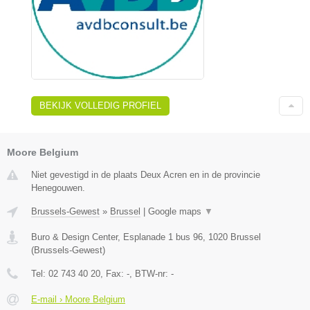
BEKIJK VOLLEDIG PROFIEL
Moore Belgium
Niet gevestigd in de plaats Deux Acren en in de provincie
Henegouwen.
Brussels-Gewest
»
Brussel
|
Google maps
▼
Buro & Design Center, Esplanade 1 bus 96
,
1020
Brussel
(
Brussels-Gewest
)
Tel:
02 743 40 20
, Fax:
-
, BTW-nr:
-
E-mail › Moore Belgium