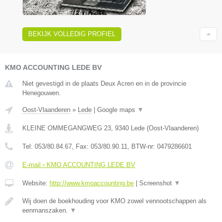
BEKIJK VOLLEDIG PROFIEL
KMO ACCOUNTING LEDE BV
Niet gevestigd in de plaats Deux Acren en in de provincie
Henegouwen.
Oost-Vlaanderen
»
Lede
|
Google maps
▼
KLEINE OMMEGANGWEG 23
,
9340
Lede
(
Oost-Vlaanderen
)
Tel:
053/80.84.67
, Fax:
053/80.90.11
, BTW-nr:
0479286601
E-mail › KMO ACCOUNTING LEDE BV
Website:
http://www.kmoaccounting.be
|
Screenshot
▼
Wij doen de boekhouding voor KMO zowel vennootschappen als
eenmanszaken.
▼