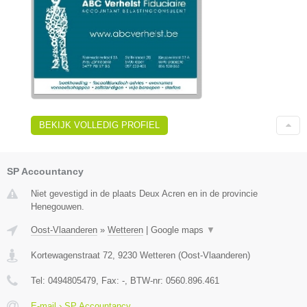
BEKIJK VOLLEDIG PROFIEL
SP Accountancy
Niet gevestigd in de plaats Deux Acren en in de provincie
Henegouwen.
Oost-Vlaanderen
»
Wetteren
|
Google maps
▼
Kortewagenstraat 72
,
9230
Wetteren
(
Oost-Vlaanderen
)
Tel:
0494805479
, Fax:
-
, BTW-nr:
0560.896.461
E-mail › SP Accountancy