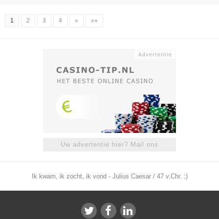
1
2
3
4
»
»»
Uw advertentie hier? Mail ons
Ik kwam, ik zocht, ik vond - Julius Caesar / 47 v.Chr. ;)