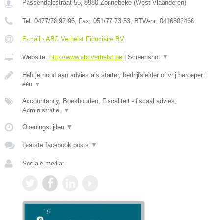
Passendalestraat 55
,
8980
Zonnebeke
(
West-Vlaanderen
)
Tel:
0477/78.97.96
, Fax:
051/77.73.53
, BTW-nr:
0416802466
E-mail › ABC Verhelst Fiduciaire BV
Website:
http://www.abcverhelst.be
|
Screenshot
▼
Heb je nood aan advies als starter, bedrijfsleider of vrij beroeper :
één
▼
Accountancy, Boekhouden, Fiscaliteit - fiscaal advies,
Administratie,
▼
Openingstijden
▼
Laatste facebook posts
▼
Sociale media: