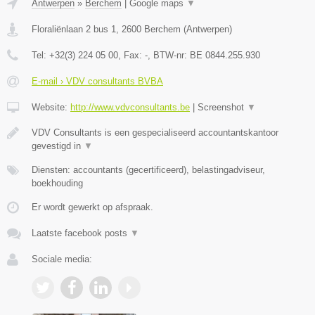
Antwerpen
»
Berchem
|
Google maps
▼
Floraliënlaan 2 bus 1
,
2600
Berchem
(
Antwerpen
)
Tel:
+32(3) 224 05 00
, Fax:
-
, BTW-nr:
BE 0844.255.930
E-mail › VDV consultants BVBA
Website:
http://www.vdvconsultants.be
|
Screenshot
▼
VDV Consultants is een gespecialiseerd accountantskantoor
gevestigd in
▼
Diensten: accountants (gecertificeerd), belastingadviseur,
boekhouding
Er wordt gewerkt op afspraak.
Laatste facebook posts
▼
Sociale media: