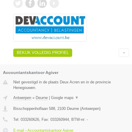
BEKIJK VOLLEDIG PROFIEL
Accountantskantoor Agiver
Niet gevestigd in de plaats Deux Acren en in de provincie
Henegouwen.
Antwerpen
»
Deurne
|
Google maps
▼
Bisschoppenhoflaan 588
,
2100
Deurne
(
Antwerpen
)
Tel:
033260626
, Fax:
033260944
, BTW-nr:
-
E-mail › Accountantskantoor Agiver