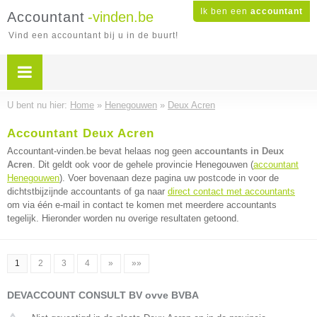
Ik ben een
accountant
Accountant
-vinden.be
Vind een accountant bij u in de buurt!
U bent nu hier:
Home
»
Henegouwen
»
Deux Acren
Accountant Deux Acren
Accountant-vinden.be bevat helaas nog geen
accountants in Deux
Acren
. Dit geldt ook voor de gehele provincie Henegouwen (
accountant
Henegouwen
). Voer bovenaan deze pagina uw postcode in voor de
dichtstbijzijnde accountants of ga naar
direct contact met accountants
om via één e-mail in contact te komen met meerdere accountants
tegelijk. Hieronder worden nu overige resultaten getoond.
1
2
3
4
»
»»
DEVACCOUNT CONSULT BV ovve BVBA