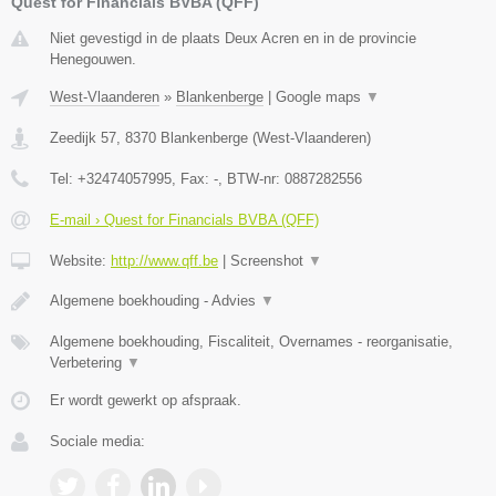
Quest for Financials BVBA (QFF)
Niet gevestigd in de plaats Deux Acren en in de provincie
Henegouwen.
West-Vlaanderen
»
Blankenberge
|
Google maps
▼
Zeedijk 57
,
8370
Blankenberge
(
West-Vlaanderen
)
Tel:
+32474057995
, Fax:
-
, BTW-nr:
0887282556
E-mail › Quest for Financials BVBA (QFF)
Website:
http://www.qff.be
|
Screenshot
▼
Algemene boekhouding - Advies
▼
Algemene boekhouding, Fiscaliteit, Overnames - reorganisatie,
Verbetering
▼
Er wordt gewerkt op afspraak.
Sociale media: