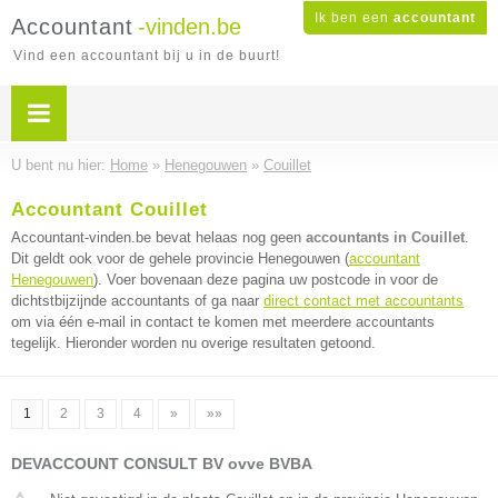
Ik ben een
accountant
Accountant
-vinden.be
Vind een accountant bij u in de buurt!
U bent nu hier:
Home
»
Henegouwen
»
Couillet
Accountant Couillet
Accountant-vinden.be bevat helaas nog geen
accountants in Couillet
.
Dit geldt ook voor de gehele provincie Henegouwen (
accountant
Henegouwen
). Voer bovenaan deze pagina uw postcode in voor de
dichtstbijzijnde accountants of ga naar
direct contact met accountants
om via één e-mail in contact te komen met meerdere accountants
tegelijk. Hieronder worden nu overige resultaten getoond.
1
2
3
4
»
»»
DEVACCOUNT CONSULT BV ovve BVBA