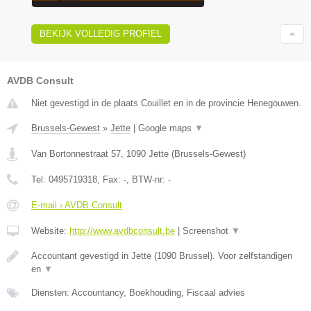
BEKIJK VOLLEDIG PROFIEL
AVDB Consult
Niet gevestigd in de plaats Couillet en in de provincie Henegouwen.
Brussels-Gewest
»
Jette
|
Google maps
▼
Van Bortonnestraat 57
,
1090
Jette
(
Brussels-Gewest
)
Tel:
0495719318
, Fax:
-
, BTW-nr:
-
E-mail › AVDB Consult
Website:
http://www.avdbconsult.be
|
Screenshot
▼
Accountant gevestigd in Jette (1090 Brussel). Voor zelfstandigen
en
▼
Diensten: Accountancy, Boekhouding, Fiscaal advies