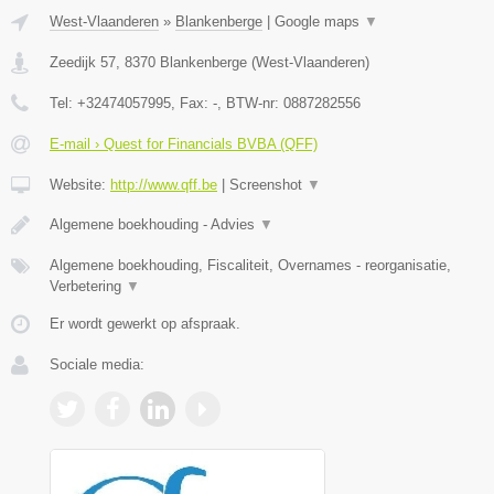
West-Vlaanderen
»
Blankenberge
|
Google maps
▼
Zeedijk 57
,
8370
Blankenberge
(
West-Vlaanderen
)
Tel:
+32474057995
, Fax:
-
, BTW-nr:
0887282556
E-mail › Quest for Financials BVBA (QFF)
Website:
http://www.qff.be
|
Screenshot
▼
Algemene boekhouding - Advies
▼
Algemene boekhouding, Fiscaliteit, Overnames - reorganisatie,
Verbetering
▼
Er wordt gewerkt op afspraak.
Sociale media: