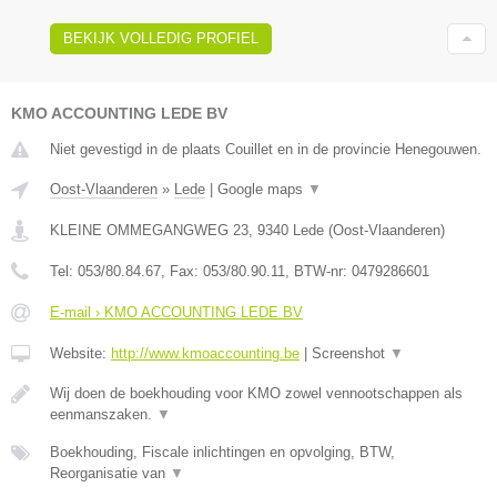
BEKIJK VOLLEDIG PROFIEL
KMO ACCOUNTING LEDE BV
Niet gevestigd in de plaats Couillet en in de provincie Henegouwen.
Oost-Vlaanderen
»
Lede
|
Google maps
▼
KLEINE OMMEGANGWEG 23
,
9340
Lede
(
Oost-Vlaanderen
)
Tel:
053/80.84.67
, Fax:
053/80.90.11
, BTW-nr:
0479286601
E-mail › KMO ACCOUNTING LEDE BV
Website:
http://www.kmoaccounting.be
|
Screenshot
▼
Wij doen de boekhouding voor KMO zowel vennootschappen als
eenmanszaken.
▼
Boekhouding, Fiscale inlichtingen en opvolging, BTW,
Reorganisatie van
▼