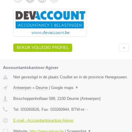
BEKIJK VOLLEDIG PROFIEL
Accountantskantoor Agiver
Niet gevestigd in de plaats Couillet en in de provincie Henegouwen.
Antwerpen
»
Deurne
|
Google maps
▼
Bisschoppenhoflaan 588
,
2100
Deurne
(
Antwerpen
)
Tel:
033260626
, Fax:
033260944
, BTW-nr:
-
E-mail › Accountantskantoor Agiver
Website:
http://www.agiver.be
|
Screenshot
▼