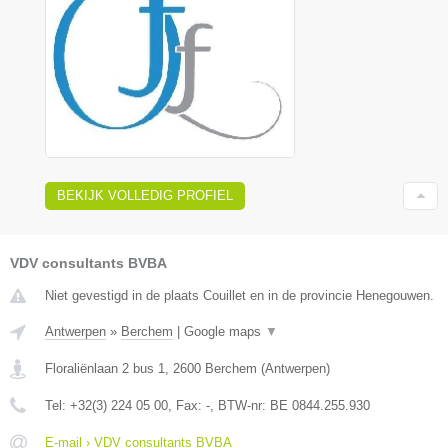
BEKIJK VOLLEDIG PROFIEL
VDV consultants BVBA
Niet gevestigd in de plaats Couillet en in de provincie Henegouwen.
Antwerpen
»
Berchem
|
Google maps
▼
Floraliënlaan 2 bus 1
,
2600
Berchem
(
Antwerpen
)
Tel:
+32(3) 224 05 00
, Fax:
-
, BTW-nr:
BE 0844.255.930
E-mail › VDV consultants BVBA