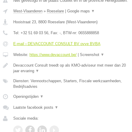
Niet gevestigd in de plaats Couillet en in de provincie Henegouwen.
West-Vlaanderen
»
Roeselare
|
Google maps
▼
Hooistraat 23
,
8800
Roeselare
(
West-Vlaanderen
)
Tel:
+32 51 69 03 56
, Fax:
-
, BTW-nr:
0655888858
E-mail › DEVACCOUNT CONSULT BV ovve BVBA
Website:
https://www.devaccount.be/
|
Screenshot
▼
Devaccount Consult treedt op als KMO-adviseur met meer dan 20
jaar ervaring
▼
Diensten: Vennootschappen, Starters, Fiscale werkzaamheden,
Bedrijfsadvies
Openingstijden
▼
Laatste facebook posts
▼
Sociale media: