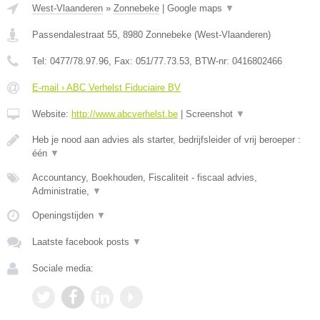
West-Vlaanderen
»
Zonnebeke
|
Google maps
▼
Passendalestraat 55
,
8980
Zonnebeke
(
West-Vlaanderen
)
Tel:
0477/78.97.96
, Fax:
051/77.73.53
, BTW-nr:
0416802466
E-mail › ABC Verhelst Fiduciaire BV
Website:
http://www.abcverhelst.be
|
Screenshot
▼
Heb je nood aan advies als starter, bedrijfsleider of vrij beroeper :
één
▼
Accountancy, Boekhouden, Fiscaliteit - fiscaal advies,
Administratie,
▼
Openingstijden
▼
Laatste facebook posts
▼
Sociale media: