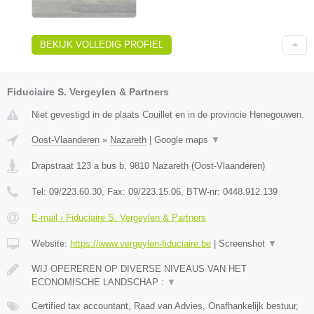
BEKIJK VOLLEDIG PROFIEL
Fiduciaire S. Vergeylen & Partners
Niet gevestigd in de plaats Couillet en in de provincie Henegouwen.
Oost-Vlaanderen
»
Nazareth
|
Google maps
▼
Drapstraat 123 a bus b
,
9810
Nazareth
(
Oost-Vlaanderen
)
Tel:
09/223.60.30
, Fax:
09/223.15.06
, BTW-nr:
0448.912.139
E-mail › Fiduciaire S. Vergeylen & Partners
Website:
https://www.vergeylen-fiduciaire.be
|
Screenshot
▼
WIJ OPEREREN OP DIVERSE NIVEAUS VAN HET
ECONOMISCHE LANDSCHAP :
▼
Certified tax accountant, Raad van Advies, Onafhankelijk bestuur,