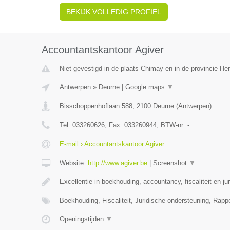
BEKIJK VOLLEDIG PROFIEL
Accountantskantoor Agiver
Niet gevestigd in de plaats Chimay en in de provincie H
Antwerpen
»
Deurne
|
Google maps
▼
Bisschoppenhoflaan 588
,
2100
Deurne
(
Antwerpen
)
Tel:
033260626
, Fax:
033260944
, BTW-nr:
-
E-mail › Accountantskantoor Agiver
Website:
http://www.agiver.be
|
Screenshot
▼
Excellentie in boekhouding, accountancy, fiscaliteit en ju
Boekhouding, Fiscaliteit, Juridische ondersteuning, Rapp
Openingstijden
▼