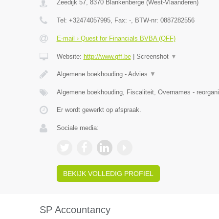
Zeedijk 57
,
8370
Blankenberge
(
West-Vlaanderen
)
Tel:
+32474057995
, Fax:
-
, BTW-nr:
0887282556
E-mail › Quest for Financials BVBA (QFF)
Website:
http://www.qff.be
|
Screenshot
▼
Algemene boekhouding - Advies
▼
Algemene boekhouding, Fiscaliteit, Overnames - reorgani
Er wordt gewerkt op afspraak.
Sociale media:
BEKIJK VOLLEDIG PROFIEL
SP Accountancy