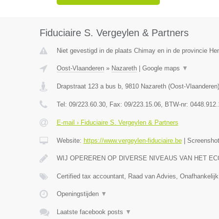
Fiduciaire S. Vergeylen & Partners
Niet gevestigd in de plaats Chimay en in de provincie H
Oost-Vlaanderen
»
Nazareth
|
Google maps
▼
Drapstraat 123 a bus b
,
9810
Nazareth
(
Oost-Vlaanderen
Tel:
09/223.60.30
, Fax:
09/223.15.06
, BTW-nr:
0448.912.
E-mail › Fiduciaire S. Vergeylen & Partners
Website:
https://www.vergeylen-fiduciaire.be
|
Screensho
WIJ OPEREREN OP DIVERSE NIVEAUS VAN HET E
Certified tax accountant, Raad van Advies, Onafhankelijk
Openingstijden
▼
Laatste facebook posts
▼