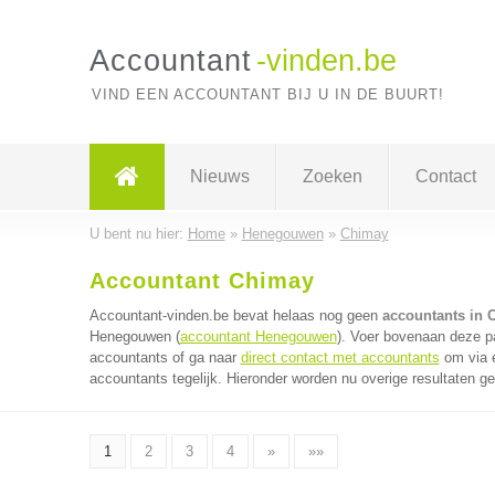
Accountant
-vinden.be
VIND EEN ACCOUNTANT BIJ U IN DE BUURT!
Nieuws
Zoeken
Contact
U bent nu hier:
Home
»
Henegouwen
»
Chimay
Accountant Chimay
Accountant-vinden.be bevat helaas nog geen
accountants in 
Henegouwen (
accountant Henegouwen
). Voer bovenaan deze pa
accountants of ga naar
direct contact met accountants
om via é
accountants tegelijk. Hieronder worden nu overige resultaten g
1
2
3
4
»
»»