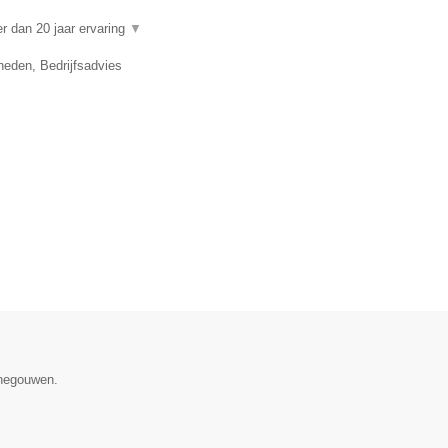
 dan 20 jaar ervaring
▼
eden, Bedrijfsadvies
enegouwen.