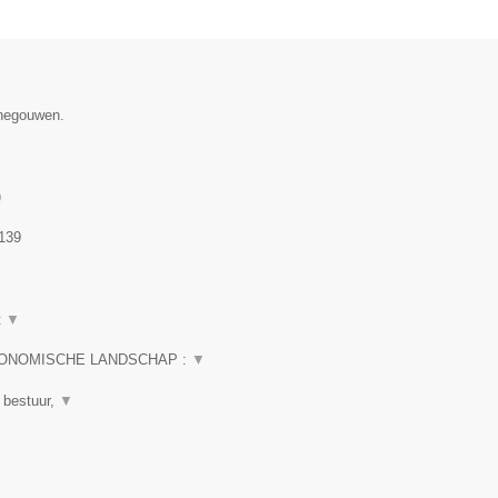
enegouwen.
)
139
t
▼
CONOMISCHE LANDSCHAP :
▼
 bestuur,
▼