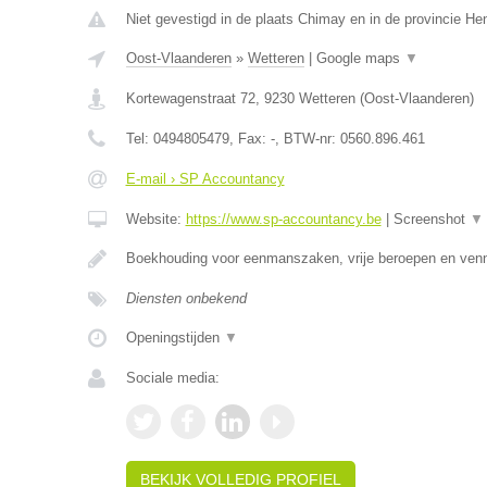
Niet gevestigd in de plaats Chimay en in de provincie H
Oost-Vlaanderen
»
Wetteren
|
Google maps
▼
Kortewagenstraat 72
,
9230
Wetteren
(
Oost-Vlaanderen
)
Tel:
0494805479
, Fax:
-
, BTW-nr:
0560.896.461
E-mail › SP Accountancy
Website:
https://www.sp-accountancy.be
|
Screenshot
▼
Boekhouding voor eenmanszaken, vrije beroepen en ven
Diensten onbekend
Openingstijden
▼
Sociale media:
BEKIJK VOLLEDIG PROFIEL