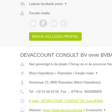
Laatste facebook posts
▼
Sociale media:
BEKIJK VOLLEDIG PROFIEL
DEVACCOUNT CONSULT BV ovve BVB
Niet gevestigd in de plaats Chimay en in de provincie H
West-Vlaanderen
»
Roeselare
|
Google maps
▼
Hooistraat 23
,
8800
Roeselare
(
West-Vlaanderen
)
Tel:
+32 51 69 03 56
, Fax:
-
, BTW-nr:
0655888858
E-mail › DEVACCOUNT CONSULT BV ovve BVBA
Website:
https://www.devaccount.be/
|
Screenshot
▼