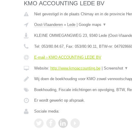
KMO ACCOUNTING LEDE BV
Niet gevestigd in de plaats Chimay en in de provincie H
Oost-Vlaanderen
»
Lede
|
Google maps
▼
KLEINE OMMEGANGWEG 23
,
9340
Lede
(
Oost-Vlaand
Tel:
053/80.84.67
, Fax:
053/80.90.11
, BTW-nr:
04792866
E-mail › KMO ACCOUNTING LEDE BV
Website:
http://www.kmoaccounting.be
|
Screenshot
▼
Wij doen de boekhouding voor KMO zowel vennootscha
Boekhouding, Fiscale inlichtingen en opvolging, BTW, Re
Er wordt gewerkt op afspraak.
Sociale media: