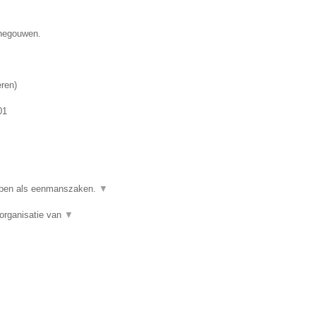
enegouwen.
eren
)
01
ppen als eenmanszaken.
▼
organisatie van
▼