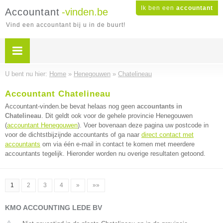
Ik ben een
accountant
Accountant
-vinden.be
Vind een accountant bij u in de buurt!
U bent nu hier:
Home
»
Henegouwen
»
Chatelineau
Accountant Chatelineau
Accountant-vinden.be bevat helaas nog geen
accountants in
Chatelineau
. Dit geldt ook voor de gehele provincie Henegouwen
(
accountant Henegouwen
). Voer bovenaan deze pagina uw postcode in
voor de dichtstbijzijnde accountants of ga naar
direct contact met
accountants
om via één e-mail in contact te komen met meerdere
accountants tegelijk. Hieronder worden nu overige resultaten getoond.
1
2
3
4
»
»»
KMO ACCOUNTING LEDE BV