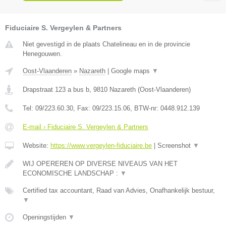
Fiduciaire S. Vergeylen & Partners
Niet gevestigd in de plaats Chatelineau en in de provincie
Henegouwen.
Oost-Vlaanderen
»
Nazareth
|
Google maps
▼
Drapstraat 123 a bus b
,
9810
Nazareth
(
Oost-Vlaanderen
)
Tel:
09/223.60.30
, Fax:
09/223.15.06
, BTW-nr:
0448.912.139
E-mail › Fiduciaire S. Vergeylen & Partners
Website:
https://www.vergeylen-fiduciaire.be
|
Screenshot
▼
WIJ OPEREREN OP DIVERSE NIVEAUS VAN HET
ECONOMISCHE LANDSCHAP :
▼
Certified tax accountant, Raad van Advies, Onafhankelijk bestuur,
▼
Openingstijden
▼