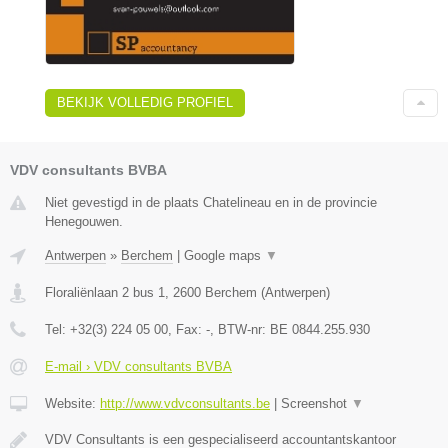
BEKIJK VOLLEDIG PROFIEL
VDV consultants BVBA
Niet gevestigd in de plaats Chatelineau en in de provincie
Henegouwen.
Antwerpen
»
Berchem
|
Google maps
▼
Floraliënlaan 2 bus 1
,
2600
Berchem
(
Antwerpen
)
Tel:
+32(3) 224 05 00
, Fax:
-
, BTW-nr:
BE 0844.255.930
E-mail › VDV consultants BVBA
Website:
http://www.vdvconsultants.be
|
Screenshot
▼
VDV Consultants is een gespecialiseerd accountantskantoor