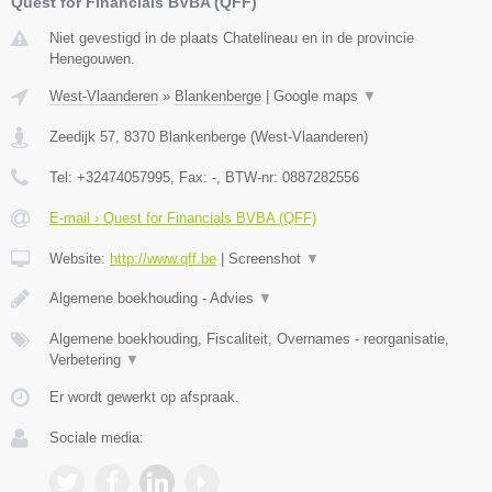
Quest for Financials BVBA (QFF)
Niet gevestigd in de plaats Chatelineau en in de provincie
Henegouwen.
West-Vlaanderen
»
Blankenberge
|
Google maps
▼
Zeedijk 57
,
8370
Blankenberge
(
West-Vlaanderen
)
Tel:
+32474057995
, Fax:
-
, BTW-nr:
0887282556
E-mail › Quest for Financials BVBA (QFF)
Website:
http://www.qff.be
|
Screenshot
▼
Algemene boekhouding - Advies
▼
Algemene boekhouding, Fiscaliteit, Overnames - reorganisatie,
Verbetering
▼
Er wordt gewerkt op afspraak.
Sociale media: