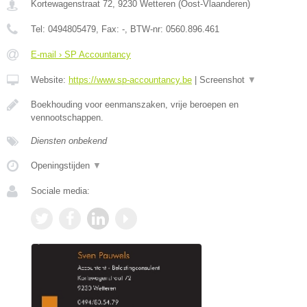
Kortewagenstraat 72
,
9230
Wetteren
(
Oost-Vlaanderen
)
Tel:
0494805479
, Fax:
-
, BTW-nr:
0560.896.461
E-mail › SP Accountancy
Website:
https://www.sp-accountancy.be
|
Screenshot
▼
Boekhouding voor eenmanszaken, vrije beroepen en
vennootschappen.
Diensten onbekend
Openingstijden
▼
Sociale media: