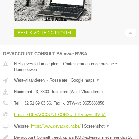
BEKIJK VOLLEDIG PROFIEL
DEVACCOUNT CONSULT BV ovve BVBA
Niet gevestigd in de plaats Chatelineau en in de provincie
Henegouwen.
West-Vlaanderen
»
Roeselare
|
Google maps
▼
Hooistraat 23
,
8800
Roeselare
(
West-Vlaanderen
)
Tel:
+32 51 69 03 56
, Fax:
-
, BTW-nr:
0655888858
E-mail › DEVACCOUNT CONSULT BV ovve BVBA
Website:
https://www.devaccount.be/
|
Screenshot
▼
Devaccount Consult treedt op als KMO-adviseur met meer dan 20