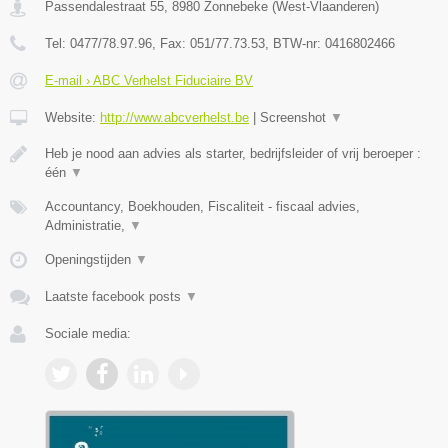
Passendalestraat 55
,
8980
Zonnebeke
(
West-Vlaanderen
)
Tel:
0477/78.97.96
, Fax:
051/77.73.53
, BTW-nr:
0416802466
E-mail › ABC Verhelst Fiduciaire BV
Website:
http://www.abcverhelst.be
|
Screenshot
▼
Heb je nood aan advies als starter, bedrijfsleider of vrij beroeper :
één
▼
Accountancy, Boekhouden, Fiscaliteit - fiscaal advies,
Administratie,
▼
Openingstijden
▼
Laatste facebook posts
▼
Sociale media: