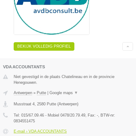
BEKIJK VOLLEDIG PROFIEL
VDA ACCOUNTANTS
Niet gevestigd in de plaats Chatelineau en in de provincie
Henegouwen.
Antwerpen
»
Putte
|
Google maps
▼
Musstraat 4
,
2580
Putte
(
Antwerpen
)
Tel:
015/67.09.46 - Mobiel 0478/20.79.49
, Fax:
-
, BTW-nr:
0834551475
E-mail › VDA ACCOUNTANTS