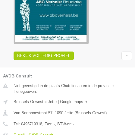
BEKIJK VOLLEDIG PROFIEL
AVDB Consult
Niet gevestigd in de plaats Chatelineau en in de provincie
Henegouwen.
Brussels-Gewest
»
Jette
|
Google maps
▼
Van Bortonnestraat 57
,
1090
Jette
(
Brussels-Gewest
)
Tel:
0495719318
, Fax:
-
, BTW-nr:
-