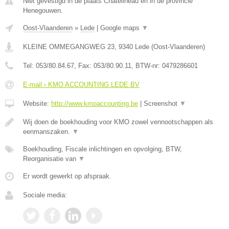
Niet gevestigd in de plaats Chatelineau en in de provincie
Henegouwen.
Oost-Vlaanderen
»
Lede
|
Google maps
▼
KLEINE OMMEGANGWEG 23
,
9340
Lede
(
Oost-Vlaanderen
)
Tel:
053/80.84.67
, Fax:
053/80.90.11
, BTW-nr:
0479286601
E-mail › KMO ACCOUNTING LEDE BV
Website:
http://www.kmoaccounting.be
|
Screenshot
▼
Wij doen de boekhouding voor KMO zowel vennootschappen als
eenmanszaken.
▼
Boekhouding, Fiscale inlichtingen en opvolging, BTW,
Reorganisatie van
▼
Er wordt gewerkt op afspraak.
Sociale media: