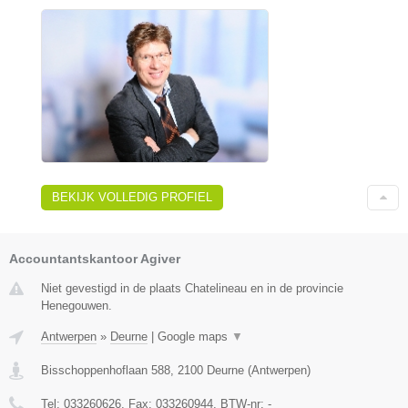
BEKIJK VOLLEDIG PROFIEL
Accountantskantoor Agiver
Niet gevestigd in de plaats Chatelineau en in de provincie
Henegouwen.
Antwerpen
»
Deurne
|
Google maps
▼
Bisschoppenhoflaan 588
,
2100
Deurne
(
Antwerpen
)
Tel:
033260626
, Fax:
033260944
, BTW-nr:
-