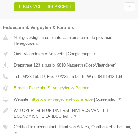
BEKIJK VOLLEDIG PROFIEL
Fiduciaire S. Vergeylen & Partners
Niet gevestigd in de plaats Carnieres en in de provincie
Henegouwen.
Oost-Vlaanderen
»
Nazareth
|
Google maps
▼
Drapstraat 123 a bus b
,
9810
Nazareth
(
Oost-Vlaanderen
)
Tel:
09/223.60.30
, Fax:
09/223.15.06
, BTW-nr:
0448.912.139
E-mail › Fiduciaire S. Vergeylen & Partners
Website:
https://www.vergeylen-fiduciaire.be
|
Screenshot
▼
WIJ OPEREREN OP DIVERSE NIVEAUS VAN HET
ECONOMISCHE LANDSCHAP :
▼
Certified tax accountant, Raad van Advies, Onafhankelijk bestuur,
▼