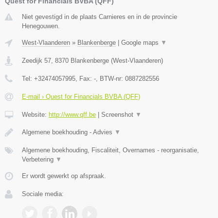
Quest for Financials BVBA (QFF)
Niet gevestigd in de plaats Carnieres en in de provincie
Henegouwen.
West-Vlaanderen
»
Blankenberge
|
Google maps
▼
Zeedijk 57
,
8370
Blankenberge
(
West-Vlaanderen
)
Tel:
+32474057995
, Fax:
-
, BTW-nr:
0887282556
E-mail › Quest for Financials BVBA (QFF)
Website:
http://www.qff.be
|
Screenshot
▼
Algemene boekhouding - Advies
▼
Algemene boekhouding, Fiscaliteit, Overnames - reorganisatie,
Verbetering
▼
Er wordt gewerkt op afspraak.
Sociale media: