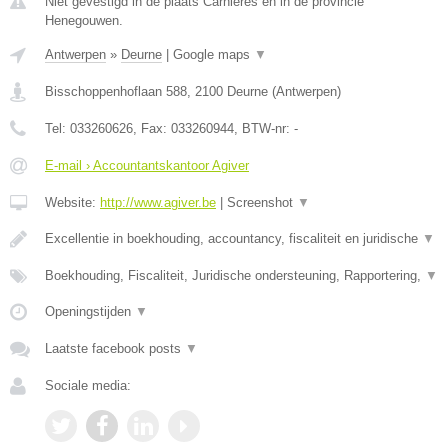
Niet gevestigd in de plaats Carnieres en in de provincie
Henegouwen.
Antwerpen
»
Deurne
|
Google maps
▼
Bisschoppenhoflaan 588
,
2100
Deurne
(
Antwerpen
)
Tel:
033260626
, Fax:
033260944
, BTW-nr:
-
E-mail › Accountantskantoor Agiver
Website:
http://www.agiver.be
|
Screenshot
▼
Excellentie in boekhouding, accountancy, fiscaliteit en juridische
▼
Boekhouding, Fiscaliteit, Juridische ondersteuning, Rapportering,
▼
Openingstijden
▼
Laatste facebook posts
▼
Sociale media: