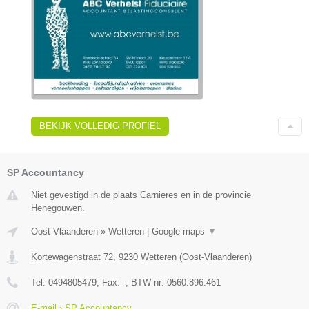
BEKIJK VOLLEDIG PROFIEL
SP Accountancy
Niet gevestigd in de plaats Carnieres en in de provincie
Henegouwen.
Oost-Vlaanderen
»
Wetteren
|
Google maps
▼
Kortewagenstraat 72
,
9230
Wetteren
(
Oost-Vlaanderen
)
Tel:
0494805479
, Fax:
-
, BTW-nr:
0560.896.461
E-mail › SP Accountancy