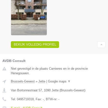
BEKIJK VOLLEDIG PROFIEL
AVDB Consult
Niet gevestigd in de plaats Carnieres en in de provincie
Henegouwen.
Brussels-Gewest
»
Jette
|
Google maps
▼
Van Bortonnestraat 57
,
1090
Jette
(
Brussels-Gewest
)
Tel:
0495719318
, Fax:
-
, BTW-nr:
-