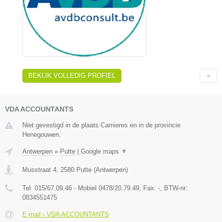
BEKIJK VOLLEDIG PROFIEL
VDA ACCOUNTANTS
Niet gevestigd in de plaats Carnieres en in de provincie
Henegouwen.
Antwerpen
»
Putte
|
Google maps
▼
Musstraat 4
,
2580
Putte
(
Antwerpen
)
Tel:
015/67.09.46 - Mobiel 0478/20.79.49
, Fax:
-
, BTW-nr:
0834551475
E-mail › VDA ACCOUNTANTS