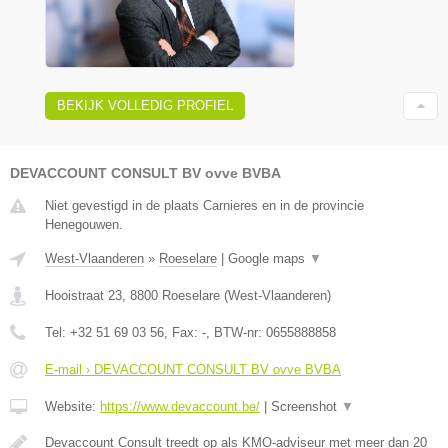
BEKIJK VOLLEDIG PROFIEL
DEVACCOUNT CONSULT BV ovve BVBA
Niet gevestigd in de plaats Carnieres en in de provincie
Henegouwen.
West-Vlaanderen
»
Roeselare
|
Google maps
▼
Hooistraat 23
,
8800
Roeselare
(
West-Vlaanderen
)
Tel:
+32 51 69 03 56
, Fax:
-
, BTW-nr:
0655888858
E-mail › DEVACCOUNT CONSULT BV ovve BVBA
Website:
https://www.devaccount.be/
|
Screenshot
▼
Devaccount Consult treedt op als KMO-adviseur met meer dan 20