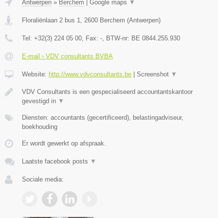
Antwerpen
»
Berchem
|
Google maps
▼
Floraliënlaan 2 bus 1
,
2600
Berchem
(
Antwerpen
)
Tel:
+32(3) 224 05 00
, Fax:
-
, BTW-nr:
BE 0844.255.930
E-mail › VDV consultants BVBA
Website:
http://www.vdvconsultants.be
|
Screenshot
▼
VDV Consultants is een gespecialiseerd accountantskantoor
gevestigd in
▼
Diensten: accountants (gecertificeerd), belastingadviseur,
boekhouding
Er wordt gewerkt op afspraak.
Laatste facebook posts
▼
Sociale media: