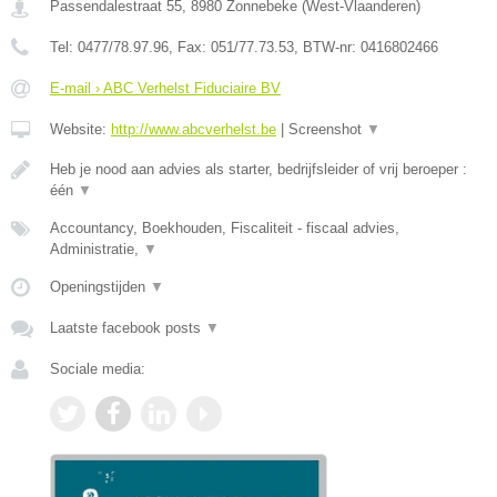
Passendalestraat 55
,
8980
Zonnebeke
(
West-Vlaanderen
)
Tel:
0477/78.97.96
, Fax:
051/77.73.53
, BTW-nr:
0416802466
E-mail › ABC Verhelst Fiduciaire BV
Website:
http://www.abcverhelst.be
|
Screenshot
▼
Heb je nood aan advies als starter, bedrijfsleider of vrij beroeper :
één
▼
Accountancy, Boekhouden, Fiscaliteit - fiscaal advies,
Administratie,
▼
Openingstijden
▼
Laatste facebook posts
▼
Sociale media: