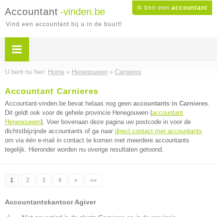
Ik ben een
accountant
Accountant
-vinden.be
Vind een accountant bij u in de buurt!
U bent nu hier:
Home
»
Henegouwen
»
Carnieres
Accountant Carnieres
Accountant-vinden.be bevat helaas nog geen
accountants in Carnieres
.
Dit geldt ook voor de gehele provincie Henegouwen (
accountant
Henegouwen
). Voer bovenaan deze pagina uw postcode in voor de
dichtstbijzijnde accountants of ga naar
direct contact met accountants
om via één e-mail in contact te komen met meerdere accountants
tegelijk. Hieronder worden nu overige resultaten getoond.
1
2
3
4
»
»»
Accountantskantoor Agiver