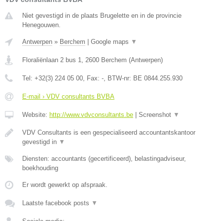
Niet gevestigd in de plaats Brugelette en in de provincie
Henegouwen.
Antwerpen
»
Berchem
|
Google maps
▼
Floraliënlaan 2 bus 1
,
2600
Berchem
(
Antwerpen
)
Tel:
+32(3) 224 05 00
, Fax:
-
, BTW-nr:
BE 0844.255.930
E-mail › VDV consultants BVBA
Website:
http://www.vdvconsultants.be
|
Screenshot
▼
VDV Consultants is een gespecialiseerd accountantskantoor
gevestigd in
▼
Diensten: accountants (gecertificeerd), belastingadviseur,
boekhouding
Er wordt gewerkt op afspraak.
Laatste facebook posts
▼