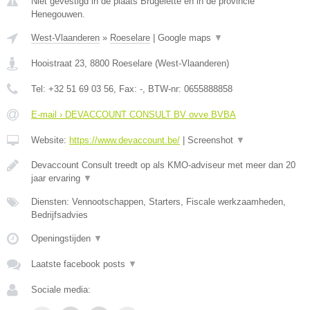
Niet gevestigd in de plaats Brugelette en in de provincie
Henegouwen.
West-Vlaanderen
»
Roeselare
|
Google maps
▼
Hooistraat 23
,
8800
Roeselare
(
West-Vlaanderen
)
Tel:
+32 51 69 03 56
, Fax:
-
, BTW-nr:
0655888858
E-mail › DEVACCOUNT CONSULT BV ovve BVBA
Website:
https://www.devaccount.be/
|
Screenshot
▼
Devaccount Consult treedt op als KMO-adviseur met meer dan 20
jaar ervaring
▼
Diensten: Vennootschappen, Starters, Fiscale werkzaamheden,
Bedrijfsadvies
Openingstijden
▼
Laatste facebook posts
▼
Sociale media: