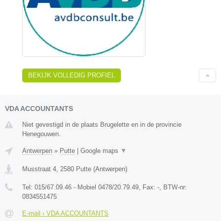
BEKIJK VOLLEDIG PROFIEL
VDA ACCOUNTANTS
Niet gevestigd in de plaats Brugelette en in de provincie
Henegouwen.
Antwerpen
»
Putte
|
Google maps
▼
Musstraat 4
,
2580
Putte
(
Antwerpen
)
Tel:
015/67.09.46 - Mobiel 0478/20.79.49
, Fax:
-
, BTW-nr:
0834551475
E-mail › VDA ACCOUNTANTS