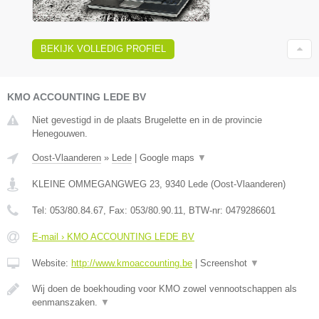
BEKIJK VOLLEDIG PROFIEL
KMO ACCOUNTING LEDE BV
Niet gevestigd in de plaats Brugelette en in de provincie
Henegouwen.
Oost-Vlaanderen
»
Lede
|
Google maps
▼
KLEINE OMMEGANGWEG 23
,
9340
Lede
(
Oost-Vlaanderen
)
Tel:
053/80.84.67
, Fax:
053/80.90.11
, BTW-nr:
0479286601
E-mail › KMO ACCOUNTING LEDE BV
Website:
http://www.kmoaccounting.be
|
Screenshot
▼
Wij doen de boekhouding voor KMO zowel vennootschappen als
eenmanszaken.
▼