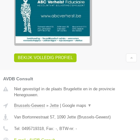
BEKIJK VOLLEDIG PROFIEL
AVDB Consult
Niet gevestigd in de plaats Brugelette en in de provincie
Henegouwen.
Brussels-Gewest
»
Jette
|
Google maps
▼
Van Bortonnestraat 57
,
1090
Jette
(
Brussels-Gewest
)
Tel:
0495719318
, Fax:
-
, BTW-nr:
-