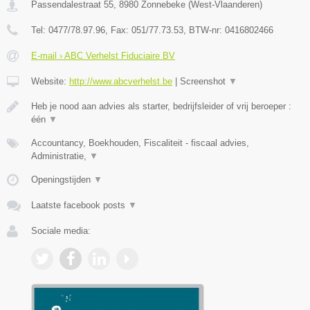
Passendalestraat 55
,
8980
Zonnebeke
(
West-Vlaanderen
)
Tel:
0477/78.97.96
, Fax:
051/77.73.53
, BTW-nr:
0416802466
E-mail › ABC Verhelst Fiduciaire BV
Website:
http://www.abcverhelst.be
|
Screenshot
▼
Heb je nood aan advies als starter, bedrijfsleider of vrij beroeper :
één
▼
Accountancy, Boekhouden, Fiscaliteit - fiscaal advies,
Administratie,
▼
Openingstijden
▼
Laatste facebook posts
▼
Sociale media: