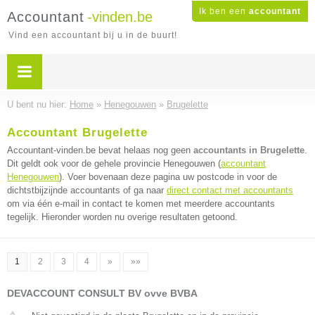
Ik ben een
accountant
Accountant
-vinden.be
Vind een accountant bij u in de buurt!
U bent nu hier:
Home
»
Henegouwen
»
Brugelette
Accountant Brugelette
Accountant-vinden.be bevat helaas nog geen
accountants in Brugelette
.
Dit geldt ook voor de gehele provincie Henegouwen (
accountant
Henegouwen
). Voer bovenaan deze pagina uw postcode in voor de
dichtstbijzijnde accountants of ga naar
direct contact met accountants
om via één e-mail in contact te komen met meerdere accountants
tegelijk. Hieronder worden nu overige resultaten getoond.
1
2
3
4
»
»»
DEVACCOUNT CONSULT BV ovve BVBA