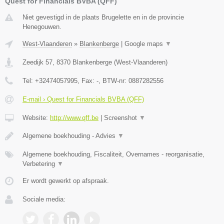
Quest for Financials BVBA (QFF)
Niet gevestigd in de plaats Brugelette en in de provincie
Henegouwen.
West-Vlaanderen
»
Blankenberge
|
Google maps
▼
Zeedijk 57
,
8370
Blankenberge
(
West-Vlaanderen
)
Tel:
+32474057995
, Fax:
-
, BTW-nr:
0887282556
E-mail › Quest for Financials BVBA (QFF)
Website:
http://www.qff.be
|
Screenshot
▼
Algemene boekhouding - Advies
▼
Algemene boekhouding, Fiscaliteit, Overnames - reorganisatie,
Verbetering
▼
Er wordt gewerkt op afspraak.
Sociale media: