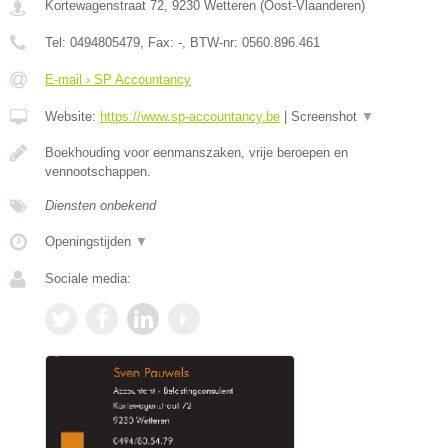
Kortewagenstraat 72
,
9230
Wetteren
(
Oost-Vlaanderen
)
Tel:
0494805479
, Fax:
-
, BTW-nr:
0560.896.461
E-mail › SP Accountancy
Website:
https://www.sp-accountancy.be
|
Screenshot
▼
Boekhouding voor eenmanszaken, vrije beroepen en
vennootschappen.
Diensten onbekend
Openingstijden
▼
Sociale media: