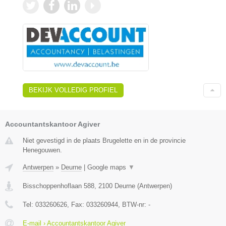
BEKIJK VOLLEDIG PROFIEL
Accountantskantoor Agiver
Niet gevestigd in de plaats Brugelette en in de provincie
Henegouwen.
Antwerpen
»
Deurne
|
Google maps
▼
Bisschoppenhoflaan 588
,
2100
Deurne
(
Antwerpen
)
Tel:
033260626
, Fax:
033260944
, BTW-nr:
-
E-mail › Accountantskantoor Agiver