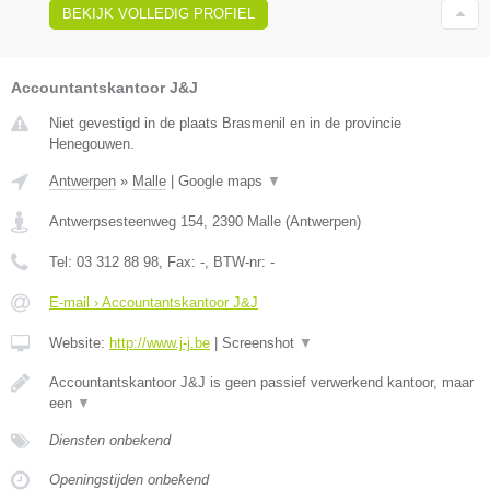
BEKIJK VOLLEDIG PROFIEL
Accountantskantoor J&J
Niet gevestigd in de plaats Brasmenil en in de provincie
Henegouwen.
Antwerpen
»
Malle
|
Google maps
▼
Antwerpsesteenweg 154
,
2390
Malle
(
Antwerpen
)
Tel:
03 312 88 98
, Fax:
-
, BTW-nr:
-
E-mail › Accountantskantoor J&J
Website:
http://www.j-j.be
|
Screenshot
▼
Accountantskantoor J&J is geen passief verwerkend kantoor, maar
een
▼
Diensten onbekend
Openingstijden onbekend