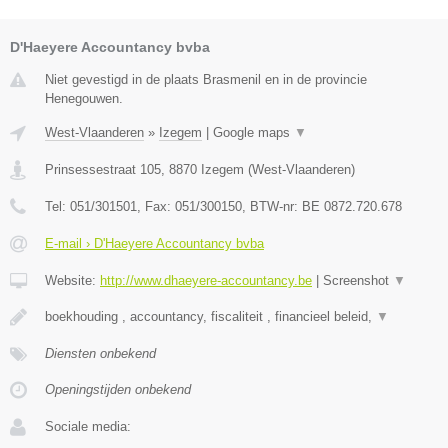
D'Haeyere Accountancy bvba
Niet gevestigd in de plaats Brasmenil en in de provincie
Henegouwen.
West-Vlaanderen
»
Izegem
|
Google maps
▼
Prinsessestraat 105
,
8870
Izegem
(
West-Vlaanderen
)
Tel:
051/301501
, Fax:
051/300150
, BTW-nr:
BE 0872.720.678
E-mail › D'Haeyere Accountancy bvba
Website:
http://www.dhaeyere-accountancy.be
|
Screenshot
▼
boekhouding , accountancy, fiscaliteit , financieel beleid,
▼
Diensten onbekend
Openingstijden onbekend
Sociale media: