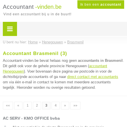
Ik ben een
accountant
Accountant
-vinden.be
Vind een accountant bij u in de buurt!
U bent nu hier:
Home
»
Henegouwen
»
Brasmenil
Accountant Brasmenil (3)
Accountant-vinden.be bevat helaas nog geen
accountants in Brasmenil
.
Dit geldt ook voor de gehele provincie Henegouwen (
accountant
Henegouwen
). Voer bovenaan deze pagina uw postcode in voor de
dichtstbijzijnde accountants of ga naar
direct contact met accountants
om via één e-mail in contact te komen met meerdere accountants
tegelijk. Hieronder worden nu overige resultaten getoond.
««
«
1
2
3
4
»
»»
AC SERV - KMO OFFICE bvba