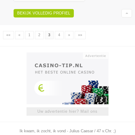
BEKIJK VOLLEDIG PROFIEL
««
«
1
2
3
4
»
»»
Uw advertentie hier? Mail ons
Ik kwam, ik zocht, ik vond - Julius Caesar / 47 v.Chr. ;)