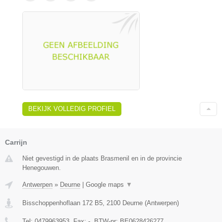
BEKIJK VOLLEDIG PROFIEL
Carrijn
Niet gevestigd in de plaats Brasmenil en in de provincie
Henegouwen.
Antwerpen
»
Deurne
|
Google maps
▼
Bisschoppenhoflaan 172 B5
,
2100
Deurne
(
Antwerpen
)
Tel:
0479963953
, Fax:
-
, BTW-nr:
BE0628426277