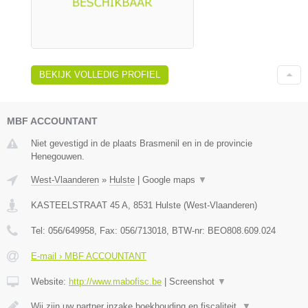
BEKIJK VOLLEDIG PROFIEL
MBF ACCOUNTANT
Niet gevestigd in de plaats Brasmenil en in de provincie
Henegouwen.
West-Vlaanderen
»
Hulste
|
Google maps
▼
KASTEELSTRAAT 45 A
,
8531
Hulste
(
West-Vlaanderen
)
Tel:
056/649958
, Fax:
056/713018
, BTW-nr:
BEO808.609.024
E-mail › MBF ACCOUNTANT
Website:
http://www.mabofisc.be
|
Screenshot
▼
Wij zijn uw partner inzake boekhouding en fiscaliteit.
▼