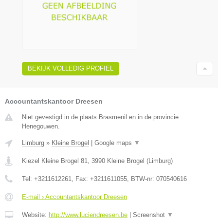
BEKIJK VOLLEDIG PROFIEL
Accountantskantoor Dreesen
Niet gevestigd in de plaats Brasmenil en in de provincie
Henegouwen.
Limburg
»
Kleine Brogel
|
Google maps
▼
Kiezel Kleine Brogel 81
,
3990
Kleine Brogel
(
Limburg
)
Tel:
+3211612261
, Fax:
+3211611055
, BTW-nr:
070540616
E-mail › Accountantskantoor Dreesen
Website:
http://www.luciendreesen.be
|
Screenshot
▼