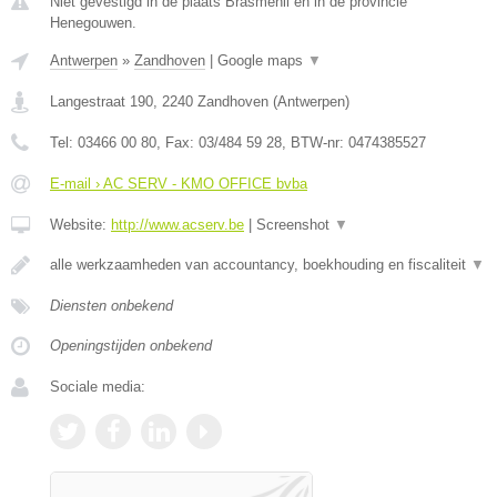
Niet gevestigd in de plaats Brasmenil en in de provincie
Henegouwen.
Antwerpen
»
Zandhoven
|
Google maps
▼
Langestraat 190
,
2240
Zandhoven
(
Antwerpen
)
Tel:
03466 00 80
, Fax:
03/484 59 28
, BTW-nr:
0474385527
E-mail › AC SERV - KMO OFFICE bvba
Website:
http://www.acserv.be
|
Screenshot
▼
alle werkzaamheden van accountancy, boekhouding en fiscaliteit
▼
Diensten onbekend
Openingstijden onbekend
Sociale media: