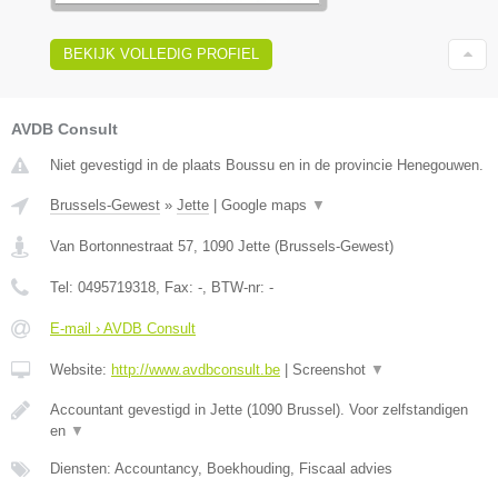
BEKIJK VOLLEDIG PROFIEL
AVDB Consult
Niet gevestigd in de plaats Boussu en in de provincie Henegouwen.
Brussels-Gewest
»
Jette
|
Google maps
▼
Van Bortonnestraat 57
,
1090
Jette
(
Brussels-Gewest
)
Tel:
0495719318
, Fax:
-
, BTW-nr:
-
E-mail › AVDB Consult
Website:
http://www.avdbconsult.be
|
Screenshot
▼
Accountant gevestigd in Jette (1090 Brussel). Voor zelfstandigen
en
▼
Diensten: Accountancy, Boekhouding, Fiscaal advies