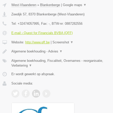
West-Vlaanderen
»
Blankenberge
|
Google maps
▼
Zeedijk 57
,
8370
Blankenberge
(
West-Vlaanderen
)
Tel:
+32474057995
, Fax:
-
, BTW-nr:
0887282556
E-mail › Quest for Financials BVBA (QFF)
Website:
http://www.qff.be
|
Screenshot
▼
Algemene boekhouding - Advies
▼
Algemene boekhouding, Fiscaliteit, Overnames - reorganisatie,
Verbetering
▼
Er wordt gewerkt op afspraak.
Sociale media: