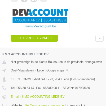
BEKIJK VOLLEDIG PROFIEL
KMO ACCOUNTING LEDE BV
Niet gevestigd in de plaats Boussu en in de provincie Henegouwen.
Oost-Vlaanderen
»
Lede
|
Google maps
▼
KLEINE OMMEGANGWEG 23
,
9340
Lede
(
Oost-Vlaanderen
)
Tel:
053/80.84.67
, Fax:
053/80.90.11
, BTW-nr:
0479286601
E-mail › KMO ACCOUNTING LEDE BV
Website:
http://www.kmoaccounting.be
|
Screenshot
▼