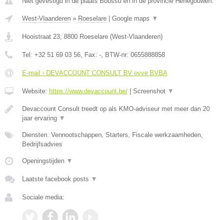
Niet gevestigd in de plaats Boussu en in de provincie Henegouwen.
West-Vlaanderen
»
Roeselare
|
Google maps
▼
Hooistraat 23
,
8800
Roeselare
(
West-Vlaanderen
)
Tel:
+32 51 69 03 56
, Fax:
-
, BTW-nr:
0655888858
E-mail › DEVACCOUNT CONSULT BV ovve BVBA
Website:
https://www.devaccount.be/
|
Screenshot
▼
Devaccount Consult treedt op als KMO-adviseur met meer dan 20
jaar ervaring
▼
Diensten: Vennootschappen, Starters, Fiscale werkzaamheden,
Bedrijfsadvies
Openingstijden
▼
Laatste facebook posts
▼
Sociale media: