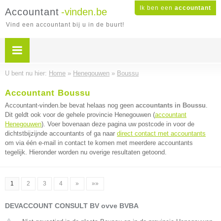
Ik ben een
accountant
Accountant
-vinden.be
Vind een accountant bij u in de buurt!
U bent nu hier:
Home
»
Henegouwen
»
Boussu
Accountant Boussu
Accountant-vinden.be bevat helaas nog geen
accountants in Boussu
.
Dit geldt ook voor de gehele provincie Henegouwen (
accountant
Henegouwen
). Voer bovenaan deze pagina uw postcode in voor de
dichtstbijzijnde accountants of ga naar
direct contact met accountants
om via één e-mail in contact te komen met meerdere accountants
tegelijk. Hieronder worden nu overige resultaten getoond.
1
2
3
4
»
»»
DEVACCOUNT CONSULT BV ovve BVBA