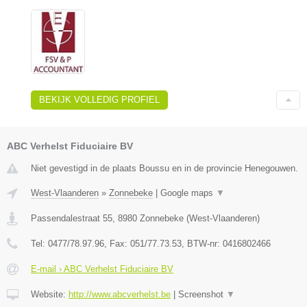
BEKIJK VOLLEDIG PROFIEL
ABC Verhelst Fiduciaire BV
Niet gevestigd in de plaats Boussu en in de provincie Henegouwen.
West-Vlaanderen
»
Zonnebeke
|
Google maps
▼
Passendalestraat 55
,
8980
Zonnebeke
(
West-Vlaanderen
)
Tel:
0477/78.97.96
, Fax:
051/77.73.53
, BTW-nr:
0416802466
E-mail › ABC Verhelst Fiduciaire BV
Website:
http://www.abcverhelst.be
|
Screenshot
▼