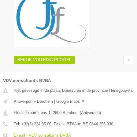
BEKIJK VOLLEDIG PROFIEL
VDV consultants BVBA
Niet gevestigd in de plaats Boussu en in de provincie Henegouwen.
Antwerpen
»
Berchem
|
Google maps
▼
Floraliënlaan 2 bus 1
,
2600
Berchem
(
Antwerpen
)
Tel:
+32(3) 224 05 00
, Fax:
-
, BTW-nr:
BE 0844.255.930
E-mail › VDV consultants BVBA