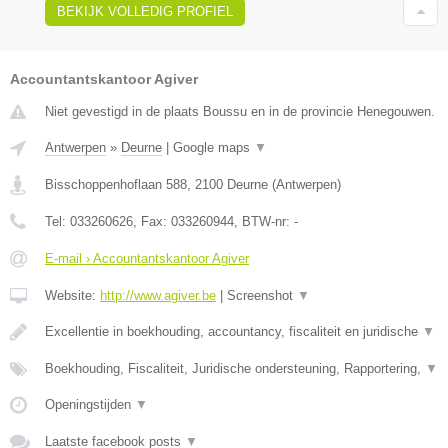
BEKIJK VOLLEDIG PROFIEL
Accountantskantoor Agiver
Niet gevestigd in de plaats Boussu en in de provincie Henegouwen.
Antwerpen
»
Deurne
|
Google maps
▼
Bisschoppenhoflaan 588
,
2100
Deurne
(
Antwerpen
)
Tel:
033260626
, Fax:
033260944
, BTW-nr:
-
E-mail › Accountantskantoor Agiver
Website:
http://www.agiver.be
|
Screenshot
▼
Excellentie in boekhouding, accountancy, fiscaliteit en juridische
▼
Boekhouding, Fiscaliteit, Juridische ondersteuning, Rapportering,
▼
Openingstijden
▼
Laatste facebook posts
▼