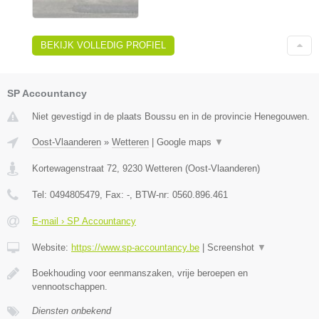
BEKIJK VOLLEDIG PROFIEL
SP Accountancy
Niet gevestigd in de plaats Boussu en in de provincie Henegouwen.
Oost-Vlaanderen
»
Wetteren
|
Google maps
▼
Kortewagenstraat 72
,
9230
Wetteren
(
Oost-Vlaanderen
)
Tel:
0494805479
, Fax:
-
, BTW-nr:
0560.896.461
E-mail › SP Accountancy
Website:
https://www.sp-accountancy.be
|
Screenshot
▼
Boekhouding voor eenmanszaken, vrije beroepen en
vennootschappen.
Diensten onbekend