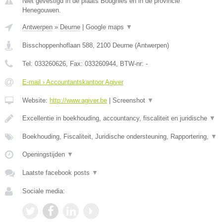
Niet gevestigd in de plaats Bougnies en in de provincie
Henegouwen.
Antwerpen
»
Deurne
|
Google maps
▼
Bisschoppenhoflaan 588
,
2100
Deurne
(
Antwerpen
)
Tel:
033260626
, Fax:
033260944
, BTW-nr:
-
E-mail › Accountantskantoor Agiver
Website:
http://www.agiver.be
|
Screenshot
▼
Excellentie in boekhouding, accountancy, fiscaliteit en juridische
▼
Boekhouding, Fiscaliteit, Juridische ondersteuning, Rapportering,
▼
Openingstijden
▼
Laatste facebook posts
▼
Sociale media: