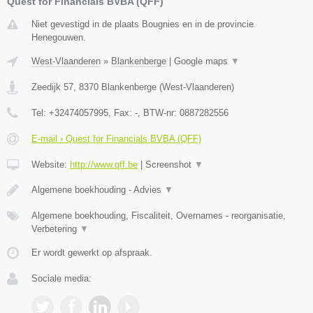
Quest for Financials BVBA (QFF)
Niet gevestigd in de plaats Bougnies en in de provincie
Henegouwen.
West-Vlaanderen
»
Blankenberge
|
Google maps
▼
Zeedijk 57
,
8370
Blankenberge
(
West-Vlaanderen
)
Tel:
+32474057995
, Fax:
-
, BTW-nr:
0887282556
E-mail › Quest for Financials BVBA (QFF)
Website:
http://www.qff.be
|
Screenshot
▼
Algemene boekhouding - Advies
▼
Algemene boekhouding, Fiscaliteit, Overnames - reorganisatie,
Verbetering
▼
Er wordt gewerkt op afspraak.
Sociale media: