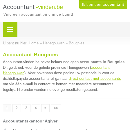
Ik ben een
accountant
Accountant
-vinden.be
Vind een accountant bij u in de buurt!
U bent nu hier:
Home
»
Henegouwen
»
Bougnies
Accountant Bougnies
Accountant-vinden.be bevat helaas nog geen
accountants in Bougnies
.
Dit geldt ook voor de gehele provincie Henegouwen (
accountant
Henegouwen
). Voer bovenaan deze pagina uw postcode in voor de
dichtstbijzijnde accountants of ga naar
direct contact met accountants
om via één e-mail in contact te komen met meerdere accountants
tegelijk. Hieronder worden nu overige resultaten getoond.
1
2
3
4
»
»»
Accountantskantoor Agiver