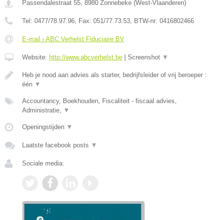
Passendalestraat 55
,
8980
Zonnebeke
(
West-Vlaanderen
)
Tel:
0477/78.97.96
, Fax:
051/77.73.53
, BTW-nr:
0416802466
E-mail › ABC Verhelst Fiduciaire BV
Website:
http://www.abcverhelst.be
|
Screenshot
▼
Heb je nood aan advies als starter, bedrijfsleider of vrij beroeper :
één
▼
Accountancy, Boekhouden, Fiscaliteit - fiscaal advies,
Administratie,
▼
Openingstijden
▼
Laatste facebook posts
▼
Sociale media: