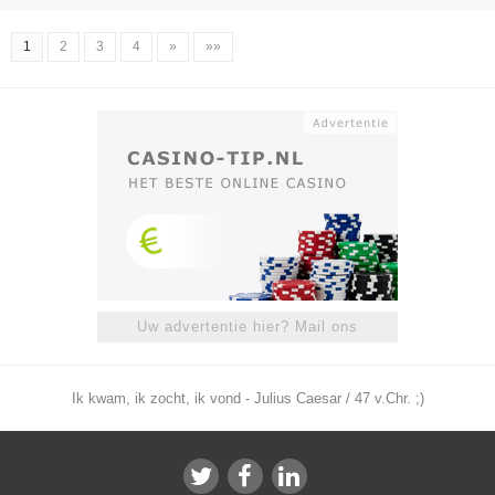
1
2
3
4
»
»»
Uw advertentie hier? Mail ons
Ik kwam, ik zocht, ik vond - Julius Caesar / 47 v.Chr. ;)