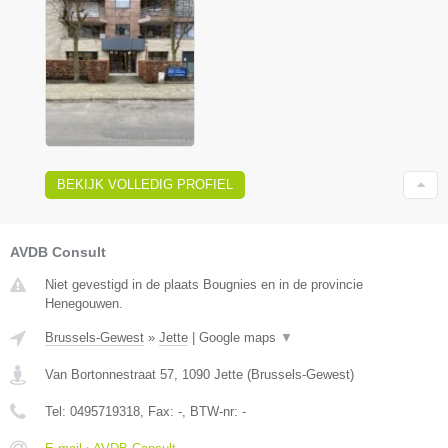
BEKIJK VOLLEDIG PROFIEL
AVDB Consult
Niet gevestigd in de plaats Bougnies en in de provincie
Henegouwen.
Brussels-Gewest
»
Jette
|
Google maps
▼
Van Bortonnestraat 57
,
1090
Jette
(
Brussels-Gewest
)
Tel:
0495719318
, Fax:
-
, BTW-nr:
-