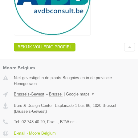
BEKIJK VOLLEDIG PROFIEL
Moore Belgium
Niet gevestigd in de plaats Bougnies en in de provincie
Henegouwen.
Brussels-Gewest
»
Brussel
|
Google maps
▼
Buro & Design Center, Esplanade 1 bus 96
,
1020
Brussel
(
Brussels-Gewest
)
Tel:
02 743 40 20
, Fax:
-
, BTW-nr:
-
E-mail › Moore Belgium