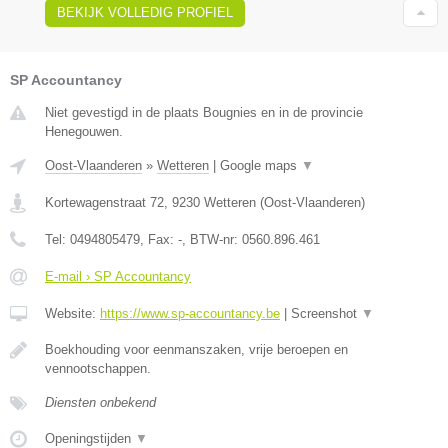
BEKIJK VOLLEDIG PROFIEL
SP Accountancy
Niet gevestigd in de plaats Bougnies en in de provincie
Henegouwen.
Oost-Vlaanderen
»
Wetteren
|
Google maps
▼
Kortewagenstraat 72
,
9230
Wetteren
(
Oost-Vlaanderen
)
Tel:
0494805479
, Fax:
-
, BTW-nr:
0560.896.461
E-mail › SP Accountancy
Website:
https://www.sp-accountancy.be
|
Screenshot
▼
Boekhouding voor eenmanszaken, vrije beroepen en
vennootschappen.
Diensten onbekend
Openingstijden
▼