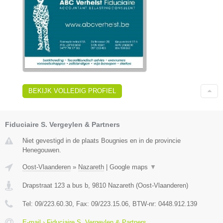
BEKIJK VOLLEDIG PROFIEL
Fiduciaire S. Vergeylen & Partners
Niet gevestigd in de plaats Bougnies en in de provincie
Henegouwen.
Oost-Vlaanderen
»
Nazareth
|
Google maps
▼
Drapstraat 123 a bus b
,
9810
Nazareth
(
Oost-Vlaanderen
)
Tel:
09/223.60.30
, Fax:
09/223.15.06
, BTW-nr:
0448.912.139
E-mail › Fiduciaire S. Vergeylen & Partners