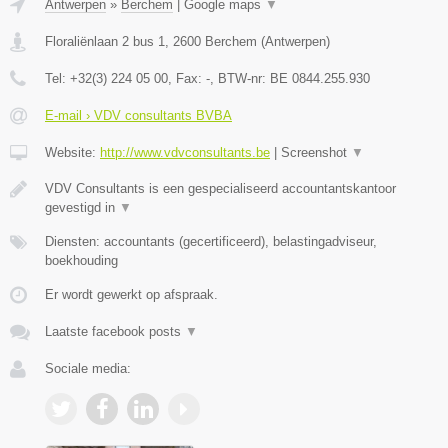
Antwerpen
»
Berchem
|
Google maps
▼
Floraliënlaan 2 bus 1
,
2600
Berchem
(
Antwerpen
)
Tel:
+32(3) 224 05 00
, Fax:
-
, BTW-nr:
BE 0844.255.930
E-mail › VDV consultants BVBA
Website:
http://www.vdvconsultants.be
|
Screenshot
▼
VDV Consultants is een gespecialiseerd accountantskantoor
gevestigd in
▼
Diensten: accountants (gecertificeerd), belastingadviseur,
boekhouding
Er wordt gewerkt op afspraak.
Laatste facebook posts
▼
Sociale media: