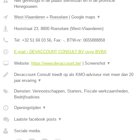
Niet gevestigd in de plaats Bernissart en in de provincie
Henegouwen.
West-Vlaanderen
»
Roeselare
|
Google maps
▼
Hooistraat 23
,
8800
Roeselare
(
West-Vlaanderen
)
Tel:
+32 51 69 03 56
, Fax:
-
, BTW-nr:
0655888858
E-mail › DEVACCOUNT CONSULT BV ovve BVBA
Website:
https://www.devaccount.be/
|
Screenshot
▼
Devaccount Consult treedt op als KMO-adviseur met meer dan 20
jaar ervaring
▼
Diensten: Vennootschappen, Starters, Fiscale werkzaamheden,
Bedrijfsadvies
Openingstijden
▼
Laatste facebook posts
▼
Sociale media: