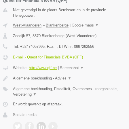
Quest for Financials BVBA (QFF)
Niet gevestigd in de plaats Bernissart en in de provincie
Henegouwen.
West-Vlaanderen
»
Blankenberge
|
Google maps
▼
Zeedijk 57
,
8370
Blankenberge
(
West-Vlaanderen
)
Tel:
+32474057995
, Fax:
-
, BTW-nr:
0887282556
E-mail › Quest for Financials BVBA (QFF)
Website:
http://www.qff.be
|
Screenshot
▼
Algemene boekhouding - Advies
▼
Algemene boekhouding, Fiscaliteit, Overnames - reorganisatie,
Verbetering
▼
Er wordt gewerkt op afspraak.
Sociale media: