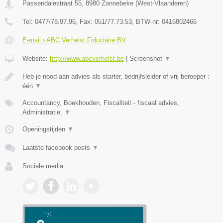
Passendalestraat 55
,
8980
Zonnebeke
(
West-Vlaanderen
)
Tel:
0477/78.97.96
, Fax:
051/77.73.53
, BTW-nr:
0416802466
E-mail › ABC Verhelst Fiduciaire BV
Website:
http://www.abcverhelst.be
|
Screenshot
▼
Heb je nood aan advies als starter, bedrijfsleider of vrij beroeper :
één
▼
Accountancy, Boekhouden, Fiscaliteit - fiscaal advies,
Administratie,
▼
Openingstijden
▼
Laatste facebook posts
▼
Sociale media: