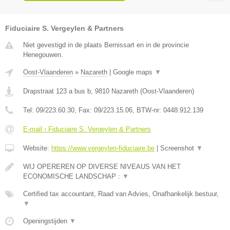
Fiduciaire S. Vergeylen & Partners
Niet gevestigd in de plaats Bernissart en in de provincie
Henegouwen.
Oost-Vlaanderen
»
Nazareth
|
Google maps
▼
Drapstraat 123 a bus b
,
9810
Nazareth
(
Oost-Vlaanderen
)
Tel:
09/223.60.30
, Fax:
09/223.15.06
, BTW-nr:
0448.912.139
E-mail › Fiduciaire S. Vergeylen & Partners
Website:
https://www.vergeylen-fiduciaire.be
|
Screenshot
▼
WIJ OPEREREN OP DIVERSE NIVEAUS VAN HET
ECONOMISCHE LANDSCHAP :
▼
Certified tax accountant, Raad van Advies, Onafhankelijk bestuur,
▼
Openingstijden
▼