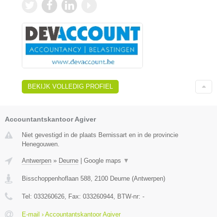
BEKIJK VOLLEDIG PROFIEL
Accountantskantoor Agiver
Niet gevestigd in de plaats Bernissart en in de provincie
Henegouwen.
Antwerpen
»
Deurne
|
Google maps
▼
Bisschoppenhoflaan 588
,
2100
Deurne
(
Antwerpen
)
Tel:
033260626
, Fax:
033260944
, BTW-nr:
-
E-mail › Accountantskantoor Agiver