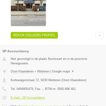
BEKIJK VOLLEDIG PROFIEL
SP Accountancy
Niet gevestigd in de plaats Bernissart en in de provincie
Henegouwen.
Oost-Vlaanderen
»
Wetteren
|
Google maps
▼
Kortewagenstraat 72
,
9230
Wetteren
(
Oost-Vlaanderen
)
Tel:
0494805479
, Fax:
-
, BTW-nr:
0560.896.461
E-mail › SP Accountancy