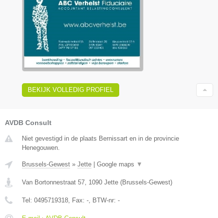
BEKIJK VOLLEDIG PROFIEL
AVDB Consult
Niet gevestigd in de plaats Bernissart en in de provincie
Henegouwen.
Brussels-Gewest
»
Jette
|
Google maps
▼
Van Bortonnestraat 57
,
1090
Jette
(
Brussels-Gewest
)
Tel:
0495719318
, Fax:
-
, BTW-nr:
-