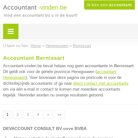
Ik ben een
accountant
Accountant
-vinden.be
Vind een accountant bij u in de buurt!
U bent nu hier:
Home
»
Henegouwen
»
Bernissart
Accountant Bernissart
Accountant-vinden.be bevat helaas nog geen
accountants in Bernissart
.
Dit geldt ook voor de gehele provincie Henegouwen (
accountant
Henegouwen
). Voer bovenaan deze pagina uw postcode in voor de
dichtstbijzijnde accountants of ga naar
direct contact met accountants
om via één e-mail in contact te komen met meerdere accountants
tegelijk. Hieronder worden nu overige resultaten getoond.
1
2
3
4
»
»»
DEVACCOUNT CONSULT BV ovve BVBA