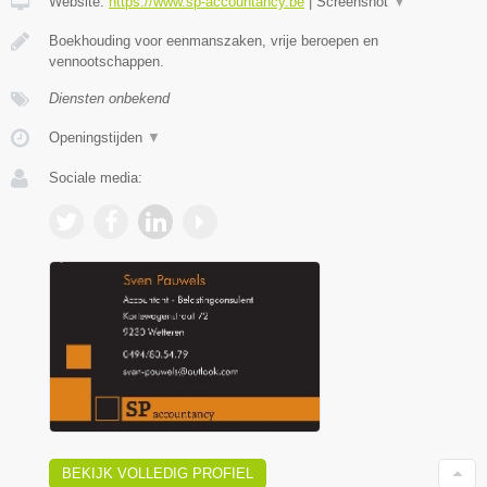
Website:
https://www.sp-accountancy.be
|
Screenshot
▼
Boekhouding voor eenmanszaken, vrije beroepen en
vennootschappen.
Diensten onbekend
Openingstijden
▼
Sociale media:
BEKIJK VOLLEDIG PROFIEL