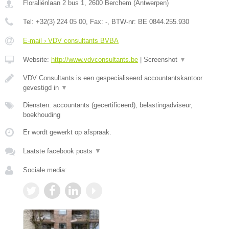
Floraliënlaan 2 bus 1
,
2600
Berchem
(
Antwerpen
)
Tel:
+32(3) 224 05 00
, Fax:
-
, BTW-nr:
BE 0844.255.930
E-mail › VDV consultants BVBA
Website:
http://www.vdvconsultants.be
|
Screenshot
▼
VDV Consultants is een gespecialiseerd accountantskantoor
gevestigd in
▼
Diensten: accountants (gecertificeerd), belastingadviseur,
boekhouding
Er wordt gewerkt op afspraak.
Laatste facebook posts
▼
Sociale media: