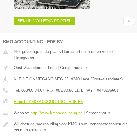
BEKIJK VOLLEDIG PROFIEL
KMO ACCOUNTING LEDE BV
Niet gevestigd in de plaats Bernissart en in de provincie
Henegouwen.
Oost-Vlaanderen
»
Lede
|
Google maps
▼
KLEINE OMMEGANGWEG 23
,
9340
Lede
(
Oost-Vlaanderen
)
Tel:
053/80.84.67
, Fax:
053/80.90.11
, BTW-nr:
0479286601
E-mail › KMO ACCOUNTING LEDE BV
Website:
http://www.kmoaccounting.be
|
Screenshot
▼
Wij doen de boekhouding voor KMO zowel vennootschappen als
eenmanszaken.
▼