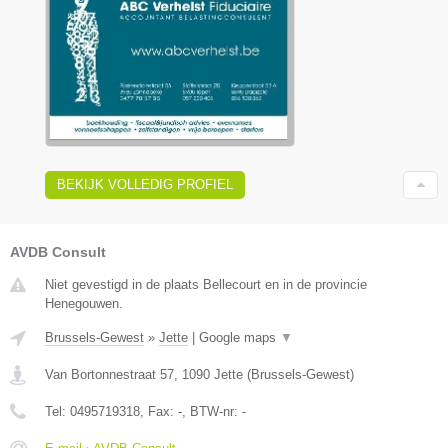
BEKIJK VOLLEDIG PROFIEL
AVDB Consult
Niet gevestigd in de plaats Bellecourt en in de provincie
Henegouwen.
Brussels-Gewest
»
Jette
|
Google maps
▼
Van Bortonnestraat 57
,
1090
Jette
(
Brussels-Gewest
)
Tel:
0495719318
, Fax:
-
, BTW-nr:
-