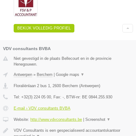
BEKIJK VOLLEDIG PROFIEL
VDV consultants BVBA
Niet gevestigd in de plaats Bellecourt en in de provincie
Henegouwen.
Antwerpen
»
Berchem
|
Google maps
▼
Floraliënlaan 2 bus 1
,
2600
Berchem
(
Antwerpen
)
Tel:
+32(3) 224 05 00
, Fax:
-
, BTW-nr:
BE 0844.255.930
E-mail › VDV consultants BVBA
Website:
http://www.vdvconsultants.be
|
Screenshot
▼
VDV Consultants is een gespecialiseerd accountantskantoor