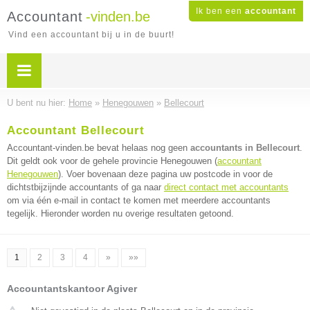
Ik ben een
accountant
Accountant
-vinden.be
Vind een accountant bij u in de buurt!
U bent nu hier:
Home
»
Henegouwen
»
Bellecourt
Accountant Bellecourt
Accountant-vinden.be bevat helaas nog geen
accountants in Bellecourt
.
Dit geldt ook voor de gehele provincie Henegouwen (
accountant
Henegouwen
). Voer bovenaan deze pagina uw postcode in voor de
dichtstbijzijnde accountants of ga naar
direct contact met accountants
om via één e-mail in contact te komen met meerdere accountants
tegelijk. Hieronder worden nu overige resultaten getoond.
1
2
3
4
»
»»
Accountantskantoor Agiver