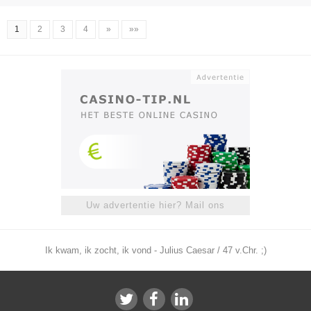
1
2
3
4
»
»»
Uw advertentie hier? Mail ons
Ik kwam, ik zocht, ik vond - Julius Caesar / 47 v.Chr. ;)