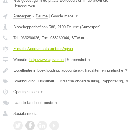
Niet gevestigd in de plaats Bellecourt en in de provincie
Henegouwen.
Antwerpen
»
Deurne
|
Google maps
▼
Bisschoppenhoflaan 588
,
2100
Deurne
(
Antwerpen
)
Tel:
033260626
, Fax:
033260944
, BTW-nr:
-
E-mail › Accountantskantoor Agiver
Website:
http://www.agiver.be
|
Screenshot
▼
Excellentie in boekhouding, accountancy, fiscaliteit en juridische
▼
Boekhouding, Fiscaliteit, Juridische ondersteuning, Rapportering,
▼
Openingstijden
▼
Laatste facebook posts
▼
Sociale media: