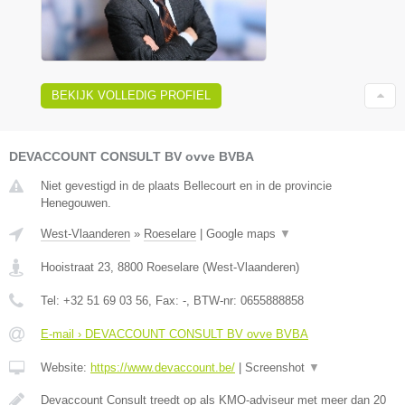
BEKIJK VOLLEDIG PROFIEL
DEVACCOUNT CONSULT BV ovve BVBA
Niet gevestigd in de plaats Bellecourt en in de provincie
Henegouwen.
West-Vlaanderen
»
Roeselare
|
Google maps
▼
Hooistraat 23
,
8800
Roeselare
(
West-Vlaanderen
)
Tel:
+32 51 69 03 56
, Fax:
-
, BTW-nr:
0655888858
E-mail › DEVACCOUNT CONSULT BV ovve BVBA
Website:
https://www.devaccount.be/
|
Screenshot
▼
Devaccount Consult treedt op als KMO-adviseur met meer dan 20