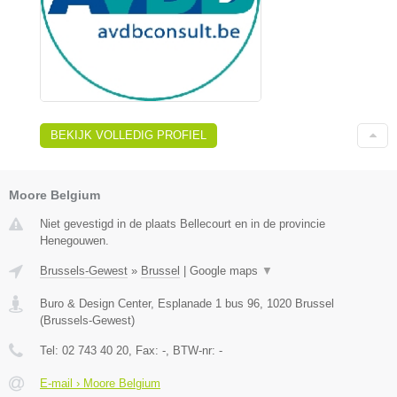
BEKIJK VOLLEDIG PROFIEL
Moore Belgium
Niet gevestigd in de plaats Bellecourt en in de provincie
Henegouwen.
Brussels-Gewest
»
Brussel
|
Google maps
▼
Buro & Design Center, Esplanade 1 bus 96
,
1020
Brussel
(
Brussels-Gewest
)
Tel:
02 743 40 20
, Fax:
-
, BTW-nr:
-
E-mail › Moore Belgium