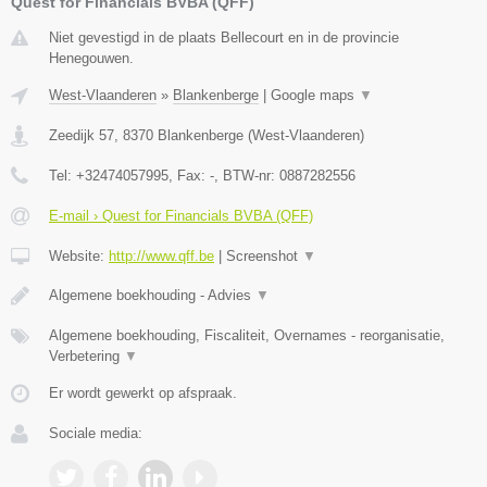
Quest for Financials BVBA (QFF)
Niet gevestigd in de plaats Bellecourt en in de provincie
Henegouwen.
West-Vlaanderen
»
Blankenberge
|
Google maps
▼
Zeedijk 57
,
8370
Blankenberge
(
West-Vlaanderen
)
Tel:
+32474057995
, Fax:
-
, BTW-nr:
0887282556
E-mail › Quest for Financials BVBA (QFF)
Website:
http://www.qff.be
|
Screenshot
▼
Algemene boekhouding - Advies
▼
Algemene boekhouding, Fiscaliteit, Overnames - reorganisatie,
Verbetering
▼
Er wordt gewerkt op afspraak.
Sociale media: