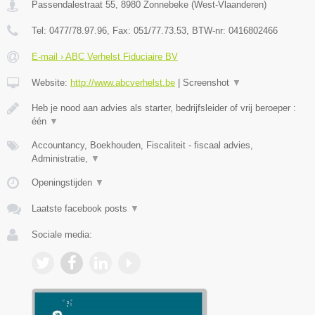
Passendalestraat 55
,
8980
Zonnebeke
(
West-Vlaanderen
)
Tel:
0477/78.97.96
, Fax:
051/77.73.53
, BTW-nr:
0416802466
E-mail › ABC Verhelst Fiduciaire BV
Website:
http://www.abcverhelst.be
|
Screenshot
▼
Heb je nood aan advies als starter, bedrijfsleider of vrij beroeper :
één
▼
Accountancy, Boekhouden, Fiscaliteit - fiscaal advies,
Administratie,
▼
Openingstijden
▼
Laatste facebook posts
▼
Sociale media: