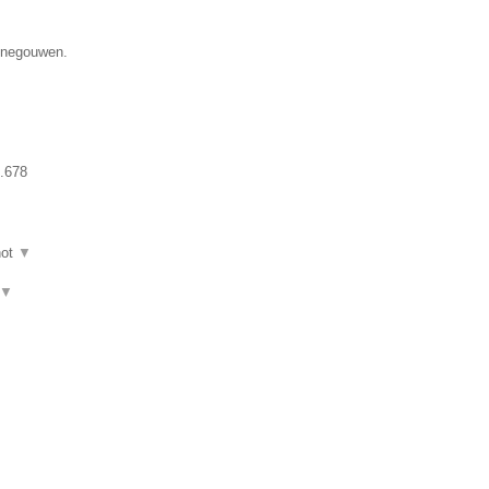
Henegouwen.
.678
hot
▼
▼