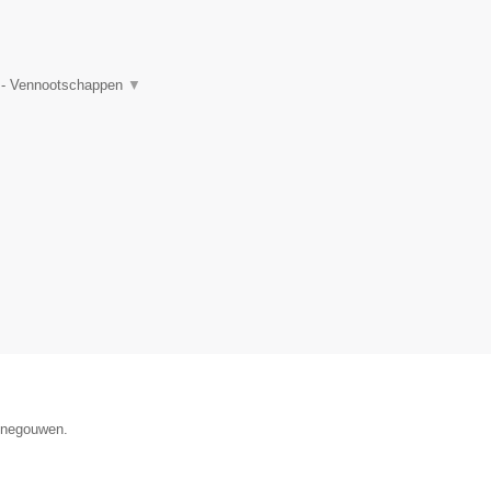
TW - Vennootschappen
▼
Henegouwen.