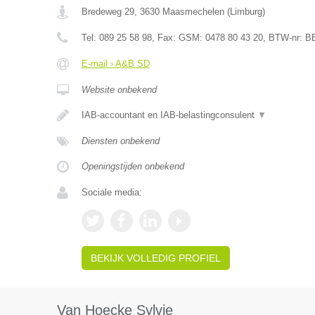
Bredeweg 29
,
3630
Maasmechelen
(
Limburg
)
Tel:
089 25 58 98
, Fax:
GSM: 0478 80 43 20
, BTW-nr:
B
E-mail › A&B SD
Website onbekend
IAB-accountant en IAB-belastingconsulent
▼
Diensten onbekend
Openingstijden onbekend
Sociale media:
BEKIJK VOLLEDIG PROFIEL
Van Hoecke Sylvie