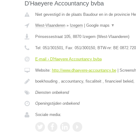
D'Haeyere Accountancy bvba
Niet gevestigd in de plaats Baudour en in de provincie 
West-Vlaanderen
»
Izegem
|
Google maps
▼
Prinsessestraat 105
,
8870
Izegem
(
West-Vlaanderen
)
Tel:
051/301501
, Fax:
051/300150
, BTW-nr:
BE 0872.720
E-mail › D'Haeyere Accountancy bvba
Website:
http://www.dhaeyere-accountancy.be
|
Screens
boekhouding , accountancy, fiscaliteit , financieel beleid,
Diensten onbekend
Openingstijden onbekend
Sociale media: