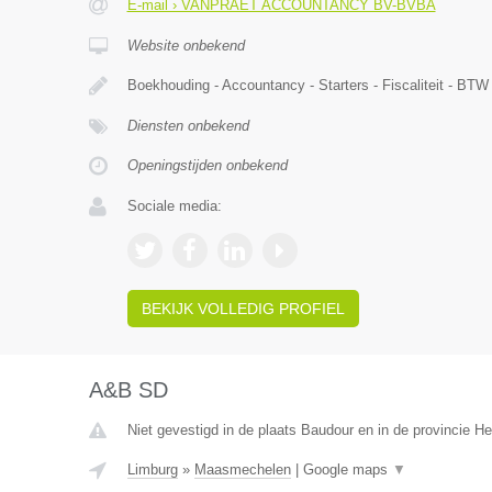
E-mail › VANPRAET ACCOUNTANCY BV-BVBA
Website onbekend
Boekhouding - Accountancy - Starters - Fiscaliteit - B
Diensten onbekend
Openingstijden onbekend
Sociale media:
BEKIJK VOLLEDIG PROFIEL
A&B SD
Niet gevestigd in de plaats Baudour en in de provincie 
Limburg
»
Maasmechelen
|
Google maps
▼