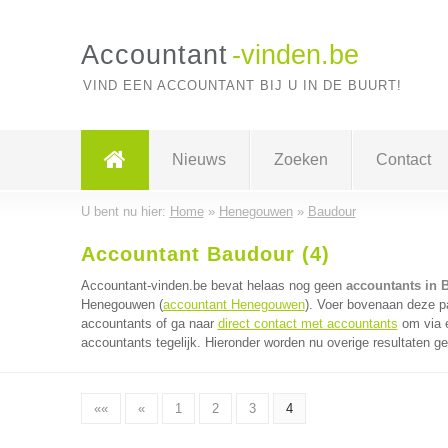
Accountant
-vinden.be
VIND EEN ACCOUNTANT BIJ U IN DE BUURT!
Nieuws
Zoeken
Contact
U bent nu hier:
Home
»
Henegouwen
»
Baudour
Accountant Baudour (4)
Accountant-vinden.be bevat helaas nog geen
accountants in 
Henegouwen (
accountant Henegouwen
). Voer bovenaan deze pa
accountants of ga naar
direct contact met accountants
om via é
accountants tegelijk. Hieronder worden nu overige resultaten g
««
«
1
2
3
4