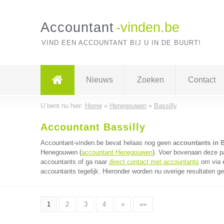
Accountant
-vinden.be
VIND EEN ACCOUNTANT BIJ U IN DE BUURT!
Nieuws
Zoeken
Contact
U bent nu hier:
Home
»
Henegouwen
»
Bassilly
Accountant Bassilly
Accountant-vinden.be bevat helaas nog geen
accountants in B
Henegouwen (
accountant Henegouwen
). Voer bovenaan deze pa
accountants of ga naar
direct contact met accountants
om via é
accountants tegelijk. Hieronder worden nu overige resultaten g
1
2
3
4
»
»»