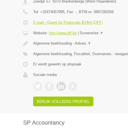
Zeedijk 57
,
8370
Blankenberge
(
West-Vlaanderen
)
Tel:
+32474057995
, Fax:
-
, BTW-nr:
0887282556
E-mail › Quest for Financials BVBA (QFF)
Website:
http://www.qff.be
|
Screenshot
▼
Algemene boekhouding - Advies
▼
Algemene boekhouding, Fiscaliteit, Overnames - reorgani
Er wordt gewerkt op afspraak.
Sociale media:
BEKIJK VOLLEDIG PROFIEL
SP Accountancy