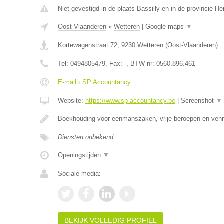
Niet gevestigd in de plaats Bassilly en in de provincie 
Oost-Vlaanderen
»
Wetteren
|
Google maps
▼
Kortewagenstraat 72
,
9230
Wetteren
(
Oost-Vlaanderen
)
Tel:
0494805479
, Fax:
-
, BTW-nr:
0560.896.461
E-mail › SP Accountancy
Website:
https://www.sp-accountancy.be
|
Screenshot
▼
Boekhouding voor eenmanszaken, vrije beroepen en ven
Diensten onbekend
Openingstijden
▼
Sociale media:
BEKIJK VOLLEDIG PROFIEL