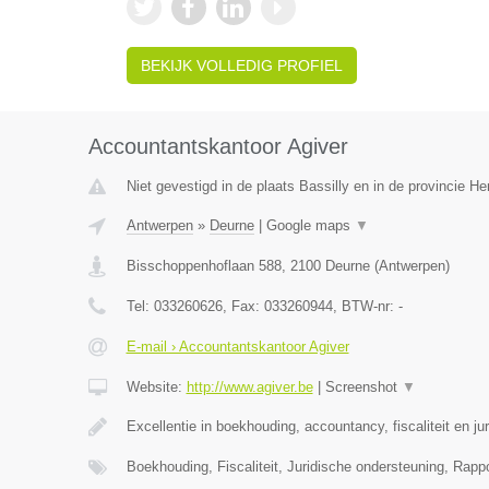
BEKIJK VOLLEDIG PROFIEL
Accountantskantoor Agiver
Niet gevestigd in de plaats Bassilly en in de provincie 
Antwerpen
»
Deurne
|
Google maps
▼
Bisschoppenhoflaan 588
,
2100
Deurne
(
Antwerpen
)
Tel:
033260626
, Fax:
033260944
, BTW-nr:
-
E-mail › Accountantskantoor Agiver
Website:
http://www.agiver.be
|
Screenshot
▼
Excellentie in boekhouding, accountancy, fiscaliteit en ju
Boekhouding, Fiscaliteit, Juridische ondersteuning, Rapp