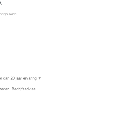
A
Henegouwen.
 dan 20 jaar ervaring
▼
eden, Bedrijfsadvies