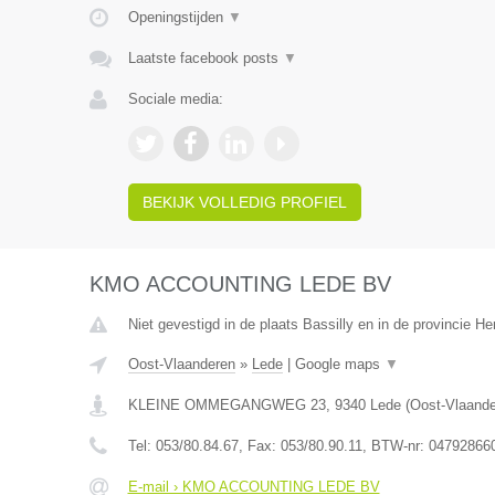
Openingstijden
▼
Laatste facebook posts
▼
Sociale media:
BEKIJK VOLLEDIG PROFIEL
KMO ACCOUNTING LEDE BV
Niet gevestigd in de plaats Bassilly en in de provincie 
Oost-Vlaanderen
»
Lede
|
Google maps
▼
KLEINE OMMEGANGWEG 23
,
9340
Lede
(
Oost-Vlaand
Tel:
053/80.84.67
, Fax:
053/80.90.11
, BTW-nr:
04792866
E-mail › KMO ACCOUNTING LEDE BV