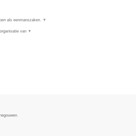
ppen als eenmanszaken.
▼
organisatie van
▼
Henegouwen.