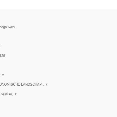
Henegouwen.
)
139
t
▼
CONOMISCHE LANDSCHAP :
▼
 bestuur,
▼