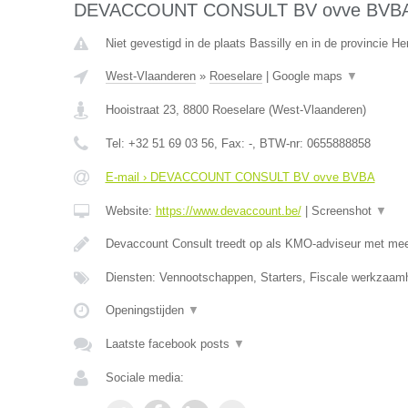
DEVACCOUNT CONSULT BV ovve BVB
Niet gevestigd in de plaats Bassilly en in de provincie 
West-Vlaanderen
»
Roeselare
|
Google maps
▼
Hooistraat 23
,
8800
Roeselare
(
West-Vlaanderen
)
Tel:
+32 51 69 03 56
, Fax:
-
, BTW-nr:
0655888858
E-mail › DEVACCOUNT CONSULT BV ovve BVBA
Website:
https://www.devaccount.be/
|
Screenshot
▼
Devaccount Consult treedt op als KMO-adviseur met meer
Diensten: Vennootschappen, Starters, Fiscale werkzaamh
Openingstijden
▼
Laatste facebook posts
▼
Sociale media: