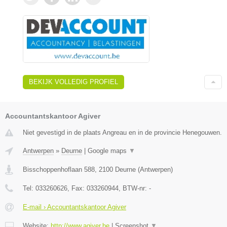
BEKIJK VOLLEDIG PROFIEL
Accountantskantoor Agiver
Niet gevestigd in de plaats Angreau en in de provincie Henegouwen.
Antwerpen
»
Deurne
|
Google maps
▼
Bisschoppenhoflaan 588
,
2100
Deurne
(
Antwerpen
)
Tel:
033260626
, Fax:
033260944
, BTW-nr:
-
E-mail › Accountantskantoor Agiver
Website:
http://www.agiver.be
|
Screenshot
▼