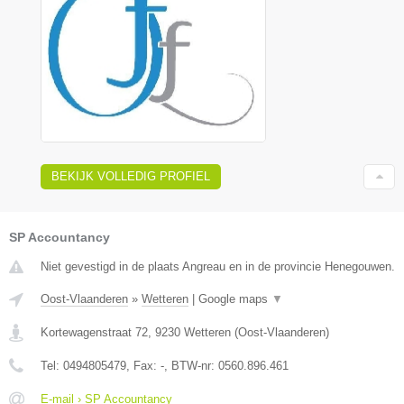
BEKIJK VOLLEDIG PROFIEL
SP Accountancy
Niet gevestigd in de plaats Angreau en in de provincie Henegouwen.
Oost-Vlaanderen
»
Wetteren
|
Google maps
▼
Kortewagenstraat 72
,
9230
Wetteren
(
Oost-Vlaanderen
)
Tel:
0494805479
, Fax:
-
, BTW-nr:
0560.896.461
E-mail › SP Accountancy