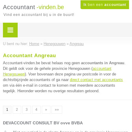
Ik ben een
accountant
Accountant
-vinden.be
Vind een accountant bij u in de buurt!
U bent nu hier:
Home
»
Henegouwen
»
Angreau
Accountant Angreau
Accountant-vinden.be bevat helaas nog geen
accountants in Angreau
.
Dit geldt ook voor de gehele provincie Henegouwen (
accountant
Henegouwen
). Voer bovenaan deze pagina uw postcode in voor de
dichtstbijzijnde accountants of ga naar
direct contact met accountants
om via één e-mail in contact te komen met meerdere accountants
tegelijk. Hieronder worden nu overige resultaten getoond.
1
2
3
4
»
»»
DEVACCOUNT CONSULT BV ovve BVBA