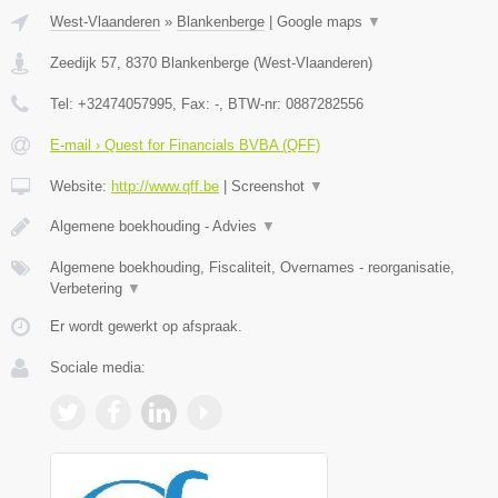
West-Vlaanderen
»
Blankenberge
|
Google maps
▼
Zeedijk 57
,
8370
Blankenberge
(
West-Vlaanderen
)
Tel:
+32474057995
, Fax:
-
, BTW-nr:
0887282556
E-mail › Quest for Financials BVBA (QFF)
Website:
http://www.qff.be
|
Screenshot
▼
Algemene boekhouding - Advies
▼
Algemene boekhouding, Fiscaliteit, Overnames - reorganisatie,
Verbetering
▼
Er wordt gewerkt op afspraak.
Sociale media: