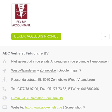
BEKIJK VOLLEDIG PROFIEL
ABC Verhelst Fiduciaire BV
Niet gevestigd in de plaats Angreau en in de provincie Henegouwen.
West-Vlaanderen
»
Zonnebeke
|
Google maps
▼
Passendalestraat 55
,
8980
Zonnebeke
(
West-Vlaanderen
)
Tel:
0477/78.97.96
, Fax:
051/77.73.53
, BTW-nr:
0416802466
E-mail › ABC Verhelst Fiduciaire BV
Website:
http://www.abcverhelst.be
|
Screenshot
▼