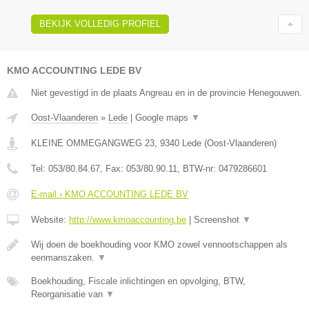
BEKIJK VOLLEDIG PROFIEL
KMO ACCOUNTING LEDE BV
Niet gevestigd in de plaats Angreau en in de provincie Henegouwen.
Oost-Vlaanderen
»
Lede
|
Google maps
▼
KLEINE OMMEGANGWEG 23
,
9340
Lede
(
Oost-Vlaanderen
)
Tel:
053/80.84.67
, Fax:
053/80.90.11
, BTW-nr:
0479286601
E-mail › KMO ACCOUNTING LEDE BV
Website:
http://www.kmoaccounting.be
|
Screenshot
▼
Wij doen de boekhouding voor KMO zowel vennootschappen als
eenmanszaken.
▼
Boekhouding, Fiscale inlichtingen en opvolging, BTW,
Reorganisatie van
▼