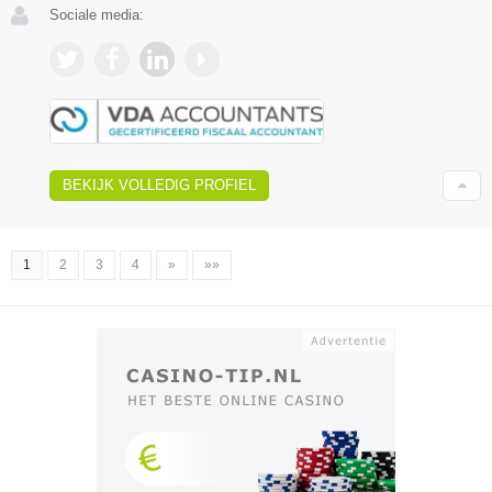
Sociale media:
BEKIJK VOLLEDIG PROFIEL
1
2
3
4
»
»»