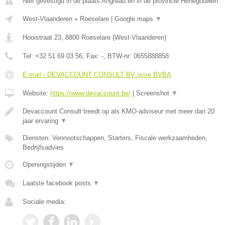
Niet gevestigd in de plaats Angreau en in de provincie Henegouwen.
West-Vlaanderen
»
Roeselare
|
Google maps
▼
Hooistraat 23
,
8800
Roeselare
(
West-Vlaanderen
)
Tel:
+32 51 69 03 56
, Fax:
-
, BTW-nr:
0655888858
E-mail › DEVACCOUNT CONSULT BV ovve BVBA
Website:
https://www.devaccount.be/
|
Screenshot
▼
Devaccount Consult treedt op als KMO-adviseur met meer dan 20
jaar ervaring
▼
Diensten: Vennootschappen, Starters, Fiscale werkzaamheden,
Bedrijfsadvies
Openingstijden
▼
Laatste facebook posts
▼
Sociale media: