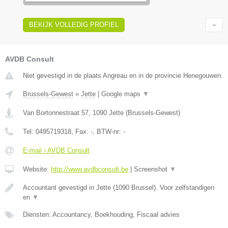
BEKIJK VOLLEDIG PROFIEL
AVDB Consult
Niet gevestigd in de plaats Angreau en in de provincie Henegouwen.
Brussels-Gewest
»
Jette
|
Google maps
▼
Van Bortonnestraat 57
,
1090
Jette
(
Brussels-Gewest
)
Tel:
0495719318
, Fax:
-
, BTW-nr:
-
E-mail › AVDB Consult
Website:
http://www.avdbconsult.be
|
Screenshot
▼
Accountant gevestigd in Jette (1090 Brussel). Voor zelfstandigen
en
▼
Diensten: Accountancy, Boekhouding, Fiscaal advies