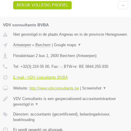
BEKIJK VOLLEDIG PROFIEL
VDV consultants BVBA
Niet gevestigd in de plaats Angreau en in de provincie Henegouwen.
Antwerpen
»
Berchem
|
Google maps
▼
Floraliënlaan 2 bus 1
,
2600
Berchem
(
Antwerpen
)
Tel:
+32(3) 224 05 00
, Fax:
-
, BTW-nr:
BE 0844.255.930
E-mail › VDV consultants BVBA
Website:
http://www.vdvconsultants.be
|
Screenshot
▼
VDV Consultants is een gespecialiseerd accountantskantoor
gevestigd in
▼
Diensten: accountants (gecertificeerd), belastingadviseur,
boekhouding
Er wordt gewerkt op afspraak.