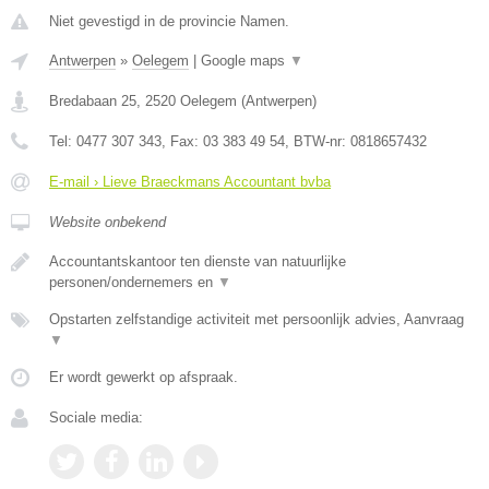
Niet gevestigd in de provincie Namen.
Antwerpen
»
Oelegem
|
Google maps
▼
Bredabaan 25
,
2520
Oelegem
(
Antwerpen
)
Tel:
0477 307 343
, Fax:
03 383 49 54
, BTW-nr:
0818657432
E-mail › Lieve Braeckmans Accountant bvba
Website onbekend
Accountantskantoor ten dienste van natuurlijke
personen/ondernemers en
▼
Opstarten zelfstandige activiteit met persoonlijk advies, Aanvraag
▼
Er wordt gewerkt op afspraak.
Sociale media: