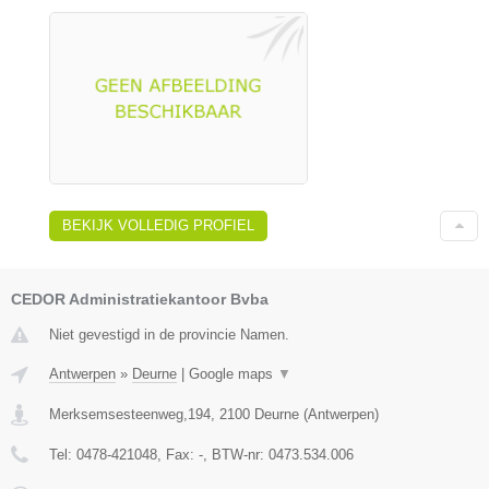
BEKIJK VOLLEDIG PROFIEL
CEDOR Administratiekantoor Bvba
Niet gevestigd in de provincie Namen.
Antwerpen
»
Deurne
|
Google maps
▼
Merksemsesteenweg,194
,
2100
Deurne
(
Antwerpen
)
Tel:
0478-421048
, Fax:
-
, BTW-nr:
0473.534.006