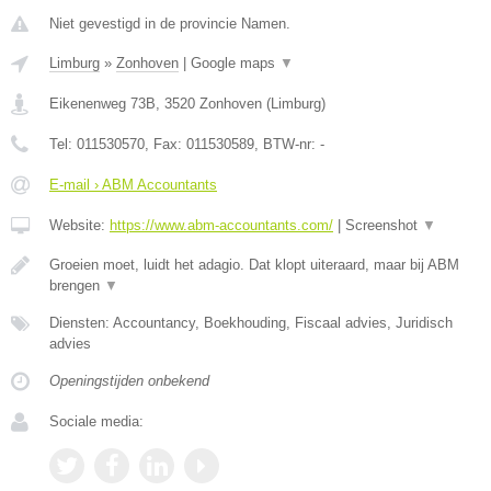
Niet gevestigd in de provincie Namen.
Limburg
»
Zonhoven
|
Google maps
▼
Eikenenweg 73B
,
3520
Zonhoven
(
Limburg
)
Tel:
011530570
, Fax:
011530589
, BTW-nr:
-
E-mail › ABM Accountants
Website:
https://www.abm-accountants.com/
|
Screenshot
▼
Groeien moet, luidt het adagio. Dat klopt uiteraard, maar bij ABM
brengen
▼
Diensten: Accountancy, Boekhouding, Fiscaal advies, Juridisch
advies
Openingstijden onbekend
Sociale media: