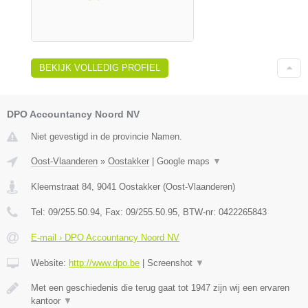
BEKIJK VOLLEDIG PROFIEL
DPO Accountancy Noord NV
Niet gevestigd in de provincie Namen.
Oost-Vlaanderen
»
Oostakker
|
Google maps
▼
Kleemstraat 84
,
9041
Oostakker
(
Oost-Vlaanderen
)
Tel:
09/255.50.94
, Fax:
09/255.50.95
, BTW-nr:
0422265843
E-mail › DPO Accountancy Noord NV
Website:
http://www.dpo.be
|
Screenshot
▼
Met een geschiedenis die terug gaat tot 1947 zijn wij een ervaren
kantoor
▼