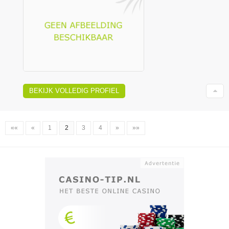
BEKIJK VOLLEDIG PROFIEL
««
«
1
2
3
4
»
»»