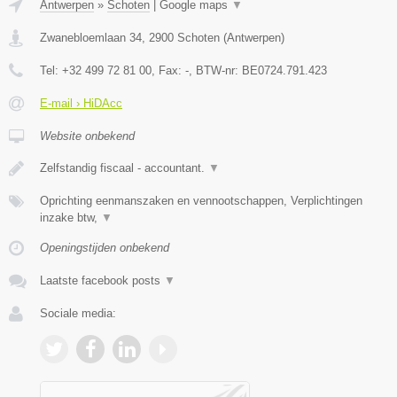
Antwerpen
»
Schoten
|
Google maps
▼
Zwanebloemlaan 34
,
2900
Schoten
(
Antwerpen
)
Tel:
+32 499 72 81 00
, Fax:
-
, BTW-nr:
BE0724.791.423
E-mail › HiDAcc
Website onbekend
Zelfstandig fiscaal - accountant.
▼
Oprichting eenmanszaken en vennootschappen, Verplichtingen
inzake btw,
▼
Openingstijden onbekend
Laatste facebook posts
▼
Sociale media: