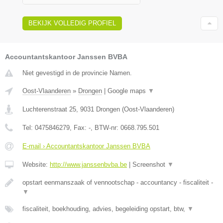
BEKIJK VOLLEDIG PROFIEL
Accountantskantoor Janssen BVBA
Niet gevestigd in de provincie Namen.
Oost-Vlaanderen
»
Drongen
|
Google maps
▼
Luchterenstraat 25
,
9031
Drongen
(
Oost-Vlaanderen
)
Tel:
0475846279
, Fax:
-
, BTW-nr:
0668.795.501
E-mail › Accountantskantoor Janssen BVBA
Website:
http://www.janssenbvba.be
|
Screenshot
▼
opstart eenmanszaak of vennootschap - accountancy - fiscaliteit -
▼
fiscaliteit, boekhouding, advies, begeleiding opstart, btw,
▼