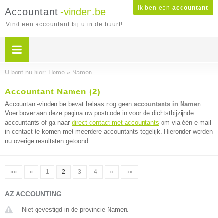
Ik ben een
accountant
Accountant
-vinden.be
Vind een accountant bij u in de buurt!
U bent nu hier:
Home
»
Namen
Accountant Namen (2)
Accountant-vinden.be bevat helaas nog geen
accountants in Namen
.
Voer bovenaan deze pagina uw postcode in voor de dichtstbijzijnde
accountants of ga naar
direct contact met accountants
om via één e-mail
in contact te komen met meerdere accountants tegelijk. Hieronder worden
nu overige resultaten getoond.
««
«
1
2
3
4
»
»»
AZ ACCOUNTING
Niet gevestigd in de provincie Namen.