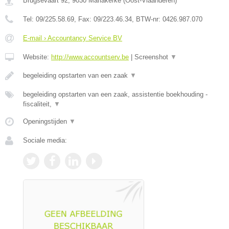
Brugsevaart 92
,
9030
Mariakerke
(
Oost-Vlaanderen
)
Tel:
09/225.58.69
, Fax:
09/223.46.34
, BTW-nr:
0426.987.070
E-mail › Accountancy Service BV
Website:
http://www.accountserv.be
|
Screenshot
▼
begeleiding opstarten van een zaak
▼
begeleiding opstarten van een zaak, assistentie boekhouding -
fiscaliteit,
▼
Openingstijden
▼
Sociale media: