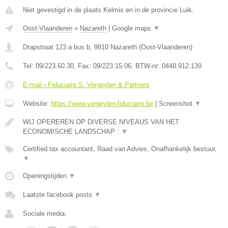
Niet gevestigd in de plaats Kelmis en in de provincie Luik.
Oost-Vlaanderen
»
Nazareth
|
Google maps
▼
Drapstraat 123 a bus b
,
9810
Nazareth
(
Oost-Vlaanderen
)
Tel:
09/223.60.30
, Fax:
09/223.15.06
, BTW-nr:
0448.912.139
E-mail › Fiduciaire S. Vergeylen & Partners
Website:
https://www.vergeylen-fiduciaire.be
|
Screenshot
▼
WIJ OPEREREN OP DIVERSE NIVEAUS VAN HET
ECONOMISCHE LANDSCHAP :
▼
Certified tax accountant, Raad van Advies, Onafhankelijk bestuur,
▼
Openingstijden
▼
Laatste facebook posts
▼
Sociale media: