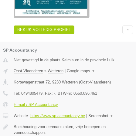
BEKIJK VOLLEDIG PROFIEL
SP Accountancy
Niet gevestigd in de plaats Kelmis en in de provincie Luik.
Oost-Vlaanderen
»
Wetteren
|
Google maps
▼
Kortewagenstraat 72
,
9230
Wetteren
(
Oost-Vlaanderen
)
Tel:
0494805479
, Fax:
-
, BTW-nr:
0560.896.461
E-mail › SP Accountancy
Website:
https://www.sp-accountancy.be
|
Screenshot
▼
Boekhouding voor eenmanszaken, vrije beroepen en
vennootschappen.