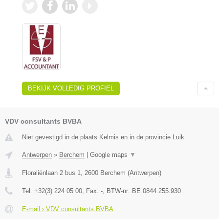
BEKIJK VOLLEDIG PROFIEL
VDV consultants BVBA
Niet gevestigd in de plaats Kelmis en in de provincie Luik.
Antwerpen
»
Berchem
|
Google maps
▼
Floraliënlaan 2 bus 1
,
2600
Berchem
(
Antwerpen
)
Tel:
+32(3) 224 05 00
, Fax:
-
, BTW-nr:
BE 0844.255.930
E-mail › VDV consultants BVBA