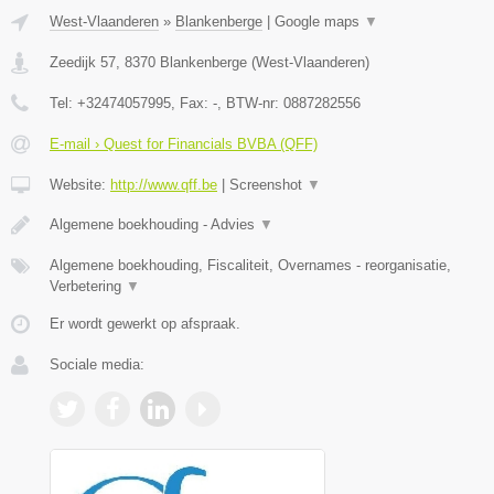
West-Vlaanderen
»
Blankenberge
|
Google maps
▼
Zeedijk 57
,
8370
Blankenberge
(
West-Vlaanderen
)
Tel:
+32474057995
, Fax:
-
, BTW-nr:
0887282556
E-mail › Quest for Financials BVBA (QFF)
Website:
http://www.qff.be
|
Screenshot
▼
Algemene boekhouding - Advies
▼
Algemene boekhouding, Fiscaliteit, Overnames - reorganisatie,
Verbetering
▼
Er wordt gewerkt op afspraak.
Sociale media: