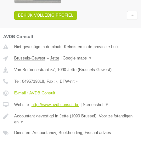
BEKIJK VOLLEDIG PROFIEL
AVDB Consult
Niet gevestigd in de plaats Kelmis en in de provincie Luik.
Brussels-Gewest
»
Jette
|
Google maps
▼
Van Bortonnestraat 57
,
1090
Jette
(
Brussels-Gewest
)
Tel:
0495719318
, Fax:
-
, BTW-nr:
-
E-mail › AVDB Consult
Website:
http://www.avdbconsult.be
|
Screenshot
▼
Accountant gevestigd in Jette (1090 Brussel). Voor zelfstandigen
en
▼
Diensten: Accountancy, Boekhouding, Fiscaal advies