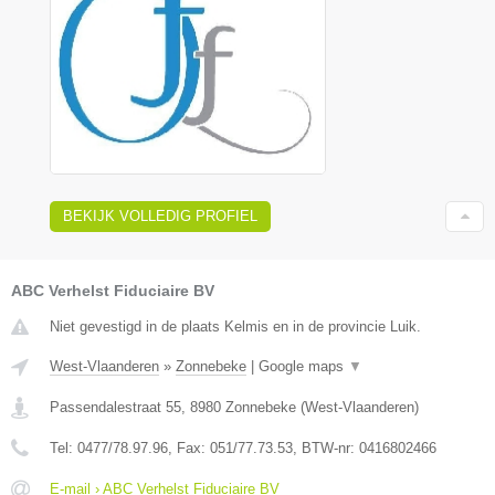
BEKIJK VOLLEDIG PROFIEL
ABC Verhelst Fiduciaire BV
Niet gevestigd in de plaats Kelmis en in de provincie Luik.
West-Vlaanderen
»
Zonnebeke
|
Google maps
▼
Passendalestraat 55
,
8980
Zonnebeke
(
West-Vlaanderen
)
Tel:
0477/78.97.96
, Fax:
051/77.73.53
, BTW-nr:
0416802466
E-mail › ABC Verhelst Fiduciaire BV