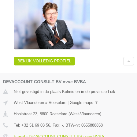
BEKIJK VOLLEDIG PROFIEL
DEVACCOUNT CONSULT BV ovve BVBA
Niet gevestigd in de plaats Kelmis en in de provincie Luik.
West-Vlaanderen
»
Roeselare
|
Google maps
▼
Hooistraat 23
,
8800
Roeselare
(
West-Vlaanderen
)
Tel:
+32 51 69 03 56
, Fax:
-
, BTW-nr:
0655888858
E-mail › DEVACCOUNT CONSULT BV ovve BVBA