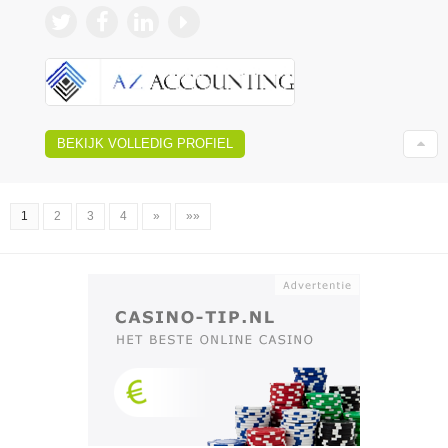
BEKIJK VOLLEDIG PROFIEL
1
2
3
4
»
»»