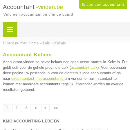
Ik ben een
accountant
Accountant
-vinden.be
Vind een accountant bij u in de buurt!
U bent nu hier:
Home
»
Luik
»
Kelmis
Accountant Kelmis
Accountant-vinden.be bevat helaas nog geen
accountants in Kelmis
. Dit
geldt ook voor de gehele provincie Luik (
accountant Luik
). Voer bovenaan
deze pagina uw postcode in voor de dichtstbijzijnde accountants of ga
naar
direct contact met accountants
om via één e-mail in contact te
komen met meerdere accountants tegelijk. Hieronder worden nu overige
resultaten getoond.
1
2
3
4
»
»»
KMO ACCOUNTING LEDE BV