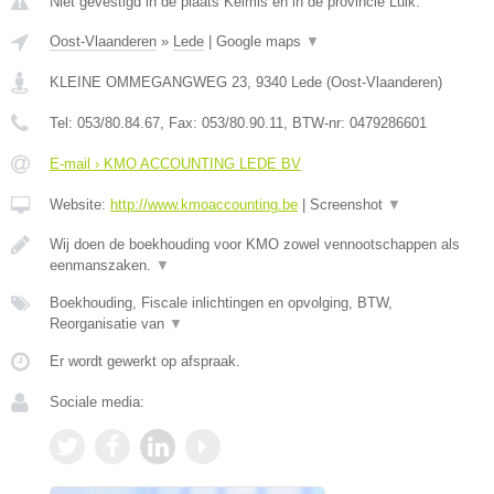
Niet gevestigd in de plaats Kelmis en in de provincie Luik.
Oost-Vlaanderen
»
Lede
|
Google maps
▼
KLEINE OMMEGANGWEG 23
,
9340
Lede
(
Oost-Vlaanderen
)
Tel:
053/80.84.67
, Fax:
053/80.90.11
, BTW-nr:
0479286601
E-mail › KMO ACCOUNTING LEDE BV
Website:
http://www.kmoaccounting.be
|
Screenshot
▼
Wij doen de boekhouding voor KMO zowel vennootschappen als
eenmanszaken.
▼
Boekhouding, Fiscale inlichtingen en opvolging, BTW,
Reorganisatie van
▼
Er wordt gewerkt op afspraak.
Sociale media: