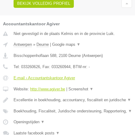
BEKIJK VOLLEDIG PROFIEL
Accountantskantoor Agiver
Niet gevestigd in de plaats Kelmis en in de provincie Luik.
Antwerpen
»
Deurne
|
Google maps
▼
Bisschoppenhoflaan 588
,
2100
Deurne
(
Antwerpen
)
Tel:
033260626
, Fax:
033260944
, BTW-nr:
-
E-mail › Accountantskantoor Agiver
Website:
http://www.agiver.be
|
Screenshot
▼
Excellentie in boekhouding, accountancy, fiscaliteit en juridische
▼
Boekhouding, Fiscaliteit, Juridische ondersteuning, Rapportering,
▼
Openingstijden
▼
Laatste facebook posts
▼