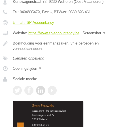
Kortewagenstraat 72
,
9230
Wetteren
(
Oost-Vlaanderen
)
Tel:
0494805479
, Fax:
-
, BTW-nr:
0560.896.461
E-mail › SP Accountancy
Website:
https://www.sp-accountancy.be
|
Screenshot
▼
Boekhouding voor eenmanszaken, vrije beroepen en
vennootschappen.
Diensten onbekend
Openingstijden
▼
Sociale media: