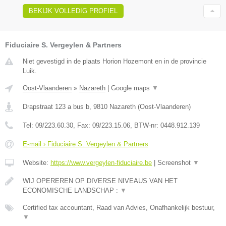
BEKIJK VOLLEDIG PROFIEL
Fiduciaire S. Vergeylen & Partners
Niet gevestigd in de plaats Horion Hozemont en in de provincie
Luik.
Oost-Vlaanderen
»
Nazareth
|
Google maps
▼
Drapstraat 123 a bus b
,
9810
Nazareth
(
Oost-Vlaanderen
)
Tel:
09/223.60.30
, Fax:
09/223.15.06
, BTW-nr:
0448.912.139
E-mail › Fiduciaire S. Vergeylen & Partners
Website:
https://www.vergeylen-fiduciaire.be
|
Screenshot
▼
WIJ OPEREREN OP DIVERSE NIVEAUS VAN HET
ECONOMISCHE LANDSCHAP :
▼
Certified tax accountant, Raad van Advies, Onafhankelijk bestuur,
▼