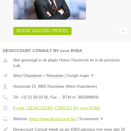
BEKIJK VOLLEDIG PROFIEL
DEVACCOUNT CONSULT BV ovve BVBA
Niet gevestigd in de plaats Horion Hozemont en in de provincie
Luik.
West-Vlaanderen
»
Roeselare
|
Google maps
▼
Hooistraat 23
,
8800
Roeselare
(
West-Vlaanderen
)
Tel:
+32 51 69 03 56
, Fax:
-
, BTW-nr:
0655888858
E-mail › DEVACCOUNT CONSULT BV ovve BVBA
Website:
https://www.devaccount.be/
|
Screenshot
▼
Devaccount Consult treedt op als KMO-adviseur met meer dan 20