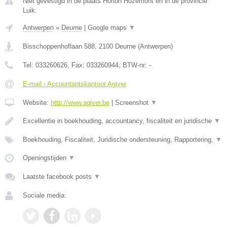
Niet gevestigd in de plaats Horion Hozemont en in de provincie
Luik.
Antwerpen
»
Deurne
|
Google maps
▼
Bisschoppenhoflaan 588
,
2100
Deurne
(
Antwerpen
)
Tel:
033260626
, Fax:
033260944
, BTW-nr:
-
E-mail › Accountantskantoor Agiver
Website:
http://www.agiver.be
|
Screenshot
▼
Excellentie in boekhouding, accountancy, fiscaliteit en juridische
▼
Boekhouding, Fiscaliteit, Juridische ondersteuning, Rapportering,
▼
Openingstijden
▼
Laatste facebook posts
▼
Sociale media: