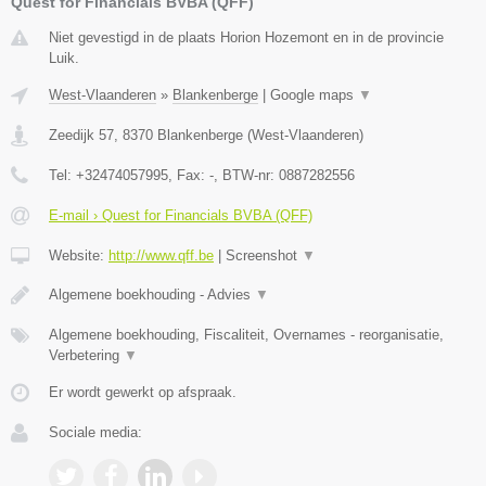
Quest for Financials BVBA (QFF)
Niet gevestigd in de plaats Horion Hozemont en in de provincie
Luik.
West-Vlaanderen
»
Blankenberge
|
Google maps
▼
Zeedijk 57
,
8370
Blankenberge
(
West-Vlaanderen
)
Tel:
+32474057995
, Fax:
-
, BTW-nr:
0887282556
E-mail › Quest for Financials BVBA (QFF)
Website:
http://www.qff.be
|
Screenshot
▼
Algemene boekhouding - Advies
▼
Algemene boekhouding, Fiscaliteit, Overnames - reorganisatie,
Verbetering
▼
Er wordt gewerkt op afspraak.
Sociale media: