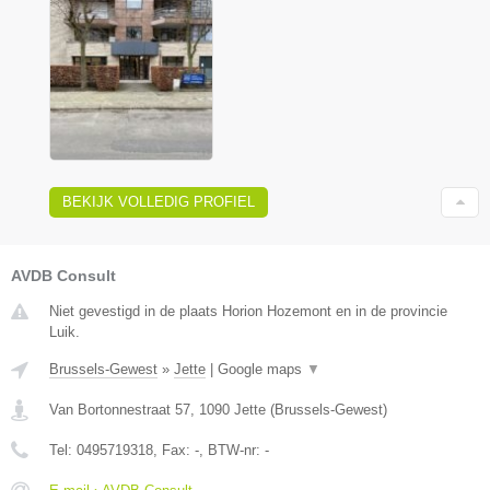
BEKIJK VOLLEDIG PROFIEL
AVDB Consult
Niet gevestigd in de plaats Horion Hozemont en in de provincie
Luik.
Brussels-Gewest
»
Jette
|
Google maps
▼
Van Bortonnestraat 57
,
1090
Jette
(
Brussels-Gewest
)
Tel:
0495719318
, Fax:
-
, BTW-nr:
-