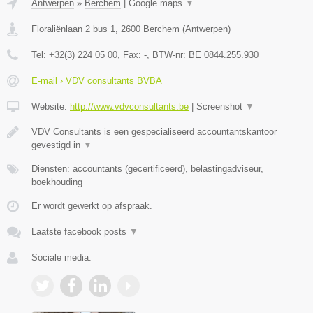
Antwerpen
»
Berchem
|
Google maps
▼
Floraliënlaan 2 bus 1
,
2600
Berchem
(
Antwerpen
)
Tel:
+32(3) 224 05 00
, Fax:
-
, BTW-nr:
BE 0844.255.930
E-mail › VDV consultants BVBA
Website:
http://www.vdvconsultants.be
|
Screenshot
▼
VDV Consultants is een gespecialiseerd accountantskantoor
gevestigd in
▼
Diensten: accountants (gecertificeerd), belastingadviseur,
boekhouding
Er wordt gewerkt op afspraak.
Laatste facebook posts
▼
Sociale media: