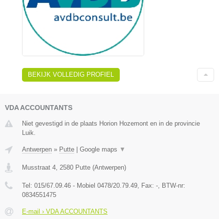
BEKIJK VOLLEDIG PROFIEL
VDA ACCOUNTANTS
Niet gevestigd in de plaats Horion Hozemont en in de provincie
Luik.
Antwerpen
»
Putte
|
Google maps
▼
Musstraat 4
,
2580
Putte
(
Antwerpen
)
Tel:
015/67.09.46 - Mobiel 0478/20.79.49
, Fax:
-
, BTW-nr:
0834551475
E-mail › VDA ACCOUNTANTS