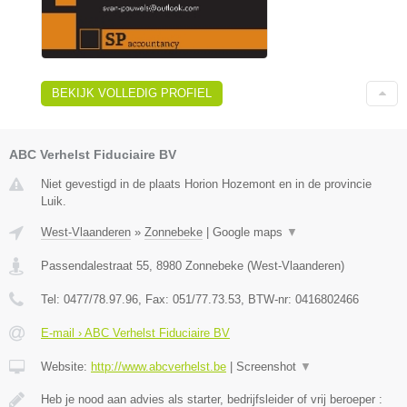
BEKIJK VOLLEDIG PROFIEL
ABC Verhelst Fiduciaire BV
Niet gevestigd in de plaats Horion Hozemont en in de provincie
Luik.
West-Vlaanderen
»
Zonnebeke
|
Google maps
▼
Passendalestraat 55
,
8980
Zonnebeke
(
West-Vlaanderen
)
Tel:
0477/78.97.96
, Fax:
051/77.73.53
, BTW-nr:
0416802466
E-mail › ABC Verhelst Fiduciaire BV
Website:
http://www.abcverhelst.be
|
Screenshot
▼
Heb je nood aan advies als starter, bedrijfsleider of vrij beroeper :