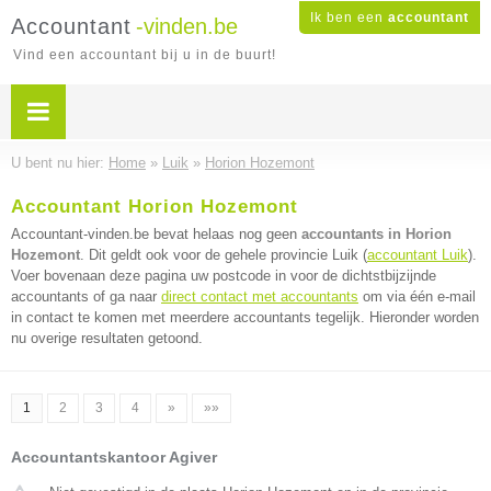
Ik ben een
accountant
Accountant
-vinden.be
Vind een accountant bij u in de buurt!
U bent nu hier:
Home
»
Luik
»
Horion Hozemont
Accountant Horion Hozemont
Accountant-vinden.be bevat helaas nog geen
accountants in Horion
Hozemont
. Dit geldt ook voor de gehele provincie Luik (
accountant Luik
).
Voer bovenaan deze pagina uw postcode in voor de dichtstbijzijnde
accountants of ga naar
direct contact met accountants
om via één e-mail
in contact te komen met meerdere accountants tegelijk. Hieronder worden
nu overige resultaten getoond.
1
2
3
4
»
»»
Accountantskantoor Agiver