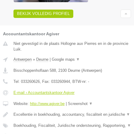
BEKIJK VOLLEDIG PROFIEL
Accountantskantoor Agiver
Niet gevestigd in de plaats Hollogne aux Pierres en in de provincie
Luik.
Antwerpen
»
Deurne
|
Google maps
▼
Bisschoppenhoflaan 588
,
2100
Deurne
(
Antwerpen
)
Tel:
033260626
, Fax:
033260944
, BTW-nr:
-
E-mail › Accountantskantoor Agiver
Website:
http://www.agiver.be
|
Screenshot
▼
Excellentie in boekhouding, accountancy, fiscaliteit en juridische
▼
Boekhouding, Fiscaliteit, Juridische ondersteuning, Rapportering,
▼