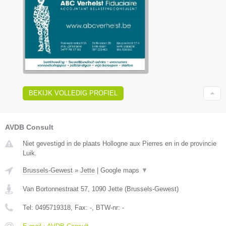
BEKIJK VOLLEDIG PROFIEL
AVDB Consult
Niet gevestigd in de plaats Hollogne aux Pierres en in de provincie
Luik.
Brussels-Gewest
»
Jette
|
Google maps
▼
Van Bortonnestraat 57
,
1090
Jette
(
Brussels-Gewest
)
Tel:
0495719318
, Fax:
-
, BTW-nr:
-