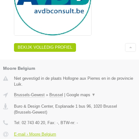
BEKIJK VOLLEDIG PROFIEL
Moore Belgium
Niet gevestigd in de plaats Hollogne aux Pierres en in de provincie
Luik.
Brussels-Gewest
»
Brussel
|
Google maps
▼
Buro & Design Center, Esplanade 1 bus 96
,
1020
Brussel
(
Brussels-Gewest
)
Tel:
02 743 40 20
, Fax:
-
, BTW-nr:
-
E-mail › Moore Belgium