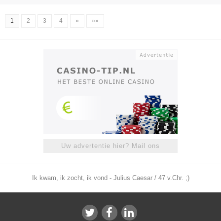
1
2
3
4
»
»»
Uw advertentie hier? Mail ons
Ik kwam, ik zocht, ik vond - Julius Caesar / 47 v.Chr. ;)