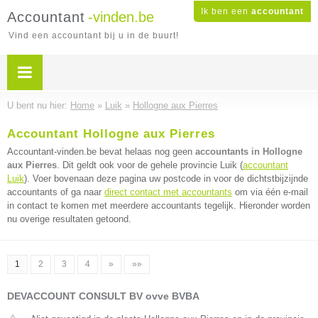
Ik ben een
accountant
Accountant
-vinden.be
Vind een accountant bij u in de buurt!
U bent nu hier:
Home
»
Luik
»
Hollogne aux Pierres
Accountant Hollogne aux Pierres
Accountant-vinden.be bevat helaas nog geen
accountants in Hollogne
aux Pierres
. Dit geldt ook voor de gehele provincie Luik (
accountant
Luik
). Voer bovenaan deze pagina uw postcode in voor de dichtstbijzijnde
accountants of ga naar
direct contact met accountants
om via één e-mail
in contact te komen met meerdere accountants tegelijk. Hieronder worden
nu overige resultaten getoond.
1
2
3
4
»
»»
DEVACCOUNT CONSULT BV ovve BVBA