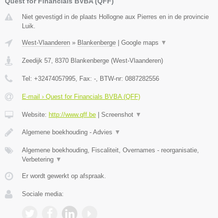
Quest for Financials BVBA (QFF)
Niet gevestigd in de plaats Hollogne aux Pierres en in de provincie
Luik.
West-Vlaanderen
»
Blankenberge
|
Google maps
▼
Zeedijk 57
,
8370
Blankenberge
(
West-Vlaanderen
)
Tel:
+32474057995
, Fax:
-
, BTW-nr:
0887282556
E-mail › Quest for Financials BVBA (QFF)
Website:
http://www.qff.be
|
Screenshot
▼
Algemene boekhouding - Advies
▼
Algemene boekhouding, Fiscaliteit, Overnames - reorganisatie,
Verbetering
▼
Er wordt gewerkt op afspraak.
Sociale media: