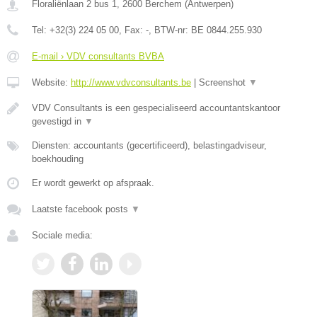
Floraliënlaan 2 bus 1
,
2600
Berchem
(
Antwerpen
)
Tel:
+32(3) 224 05 00
, Fax:
-
, BTW-nr:
BE 0844.255.930
E-mail › VDV consultants BVBA
Website:
http://www.vdvconsultants.be
|
Screenshot
▼
VDV Consultants is een gespecialiseerd accountantskantoor
gevestigd in
▼
Diensten: accountants (gecertificeerd), belastingadviseur,
boekhouding
Er wordt gewerkt op afspraak.
Laatste facebook posts
▼
Sociale media: