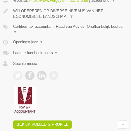
Website:
https://www.vergeylen-fiduciaire.be
|
Screenshot
▼
WIJ OPEREREN OP DIVERSE NIVEAUS VAN HET
ECONOMISCHE LANDSCHAP :
▼
Certified tax accountant, Raad van Advies, Onafhankelijk bestuur,
▼
Openingstijden
▼
Laatste facebook posts
▼
Sociale media:
BEKIJK VOLLEDIG PROFIEL