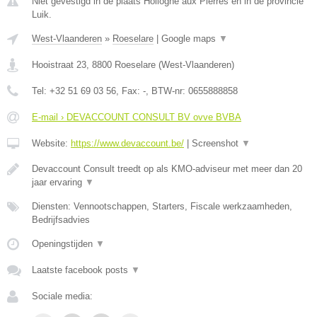
Niet gevestigd in de plaats Hollogne aux Pierres en in de provincie
Luik.
West-Vlaanderen
»
Roeselare
|
Google maps
▼
Hooistraat 23
,
8800
Roeselare
(
West-Vlaanderen
)
Tel:
+32 51 69 03 56
, Fax:
-
, BTW-nr:
0655888858
E-mail › DEVACCOUNT CONSULT BV ovve BVBA
Website:
https://www.devaccount.be/
|
Screenshot
▼
Devaccount Consult treedt op als KMO-adviseur met meer dan 20
jaar ervaring
▼
Diensten: Vennootschappen, Starters, Fiscale werkzaamheden,
Bedrijfsadvies
Openingstijden
▼
Laatste facebook posts
▼
Sociale media: