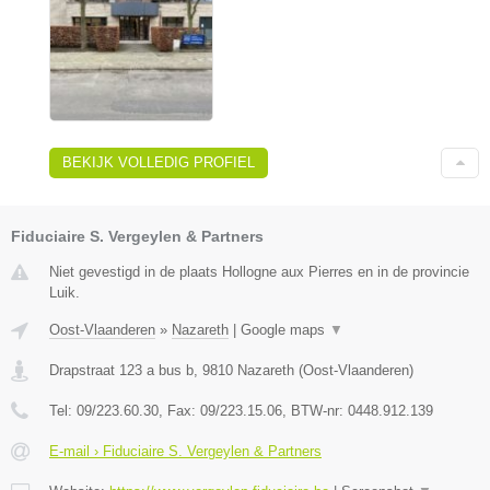
BEKIJK VOLLEDIG PROFIEL
Fiduciaire S. Vergeylen & Partners
Niet gevestigd in de plaats Hollogne aux Pierres en in de provincie
Luik.
Oost-Vlaanderen
»
Nazareth
|
Google maps
▼
Drapstraat 123 a bus b
,
9810
Nazareth
(
Oost-Vlaanderen
)
Tel:
09/223.60.30
, Fax:
09/223.15.06
, BTW-nr:
0448.912.139
E-mail › Fiduciaire S. Vergeylen & Partners