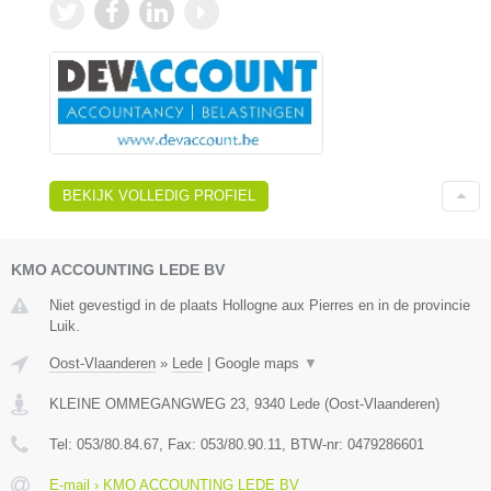
BEKIJK VOLLEDIG PROFIEL
KMO ACCOUNTING LEDE BV
Niet gevestigd in de plaats Hollogne aux Pierres en in de provincie
Luik.
Oost-Vlaanderen
»
Lede
|
Google maps
▼
KLEINE OMMEGANGWEG 23
,
9340
Lede
(
Oost-Vlaanderen
)
Tel:
053/80.84.67
, Fax:
053/80.90.11
, BTW-nr:
0479286601
E-mail › KMO ACCOUNTING LEDE BV