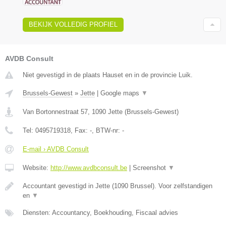
BEKIJK VOLLEDIG PROFIEL
AVDB Consult
Niet gevestigd in de plaats Hauset en in de provincie Luik.
Brussels-Gewest
»
Jette
|
Google maps
▼
Van Bortonnestraat 57
,
1090
Jette
(
Brussels-Gewest
)
Tel:
0495719318
, Fax:
-
, BTW-nr:
-
E-mail › AVDB Consult
Website:
http://www.avdbconsult.be
|
Screenshot
▼
Accountant gevestigd in Jette (1090 Brussel). Voor zelfstandigen
en
▼
Diensten: Accountancy, Boekhouding, Fiscaal advies