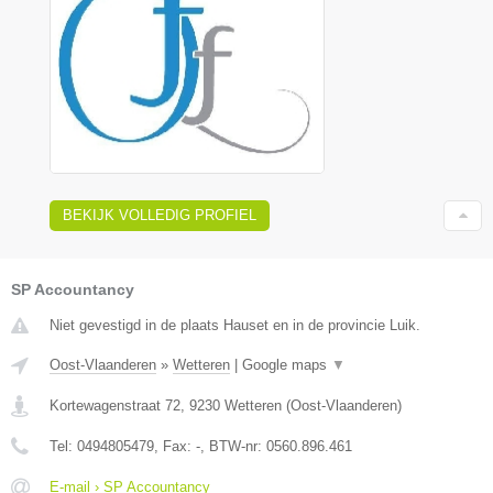
BEKIJK VOLLEDIG PROFIEL
SP Accountancy
Niet gevestigd in de plaats Hauset en in de provincie Luik.
Oost-Vlaanderen
»
Wetteren
|
Google maps
▼
Kortewagenstraat 72
,
9230
Wetteren
(
Oost-Vlaanderen
)
Tel:
0494805479
, Fax:
-
, BTW-nr:
0560.896.461
E-mail › SP Accountancy