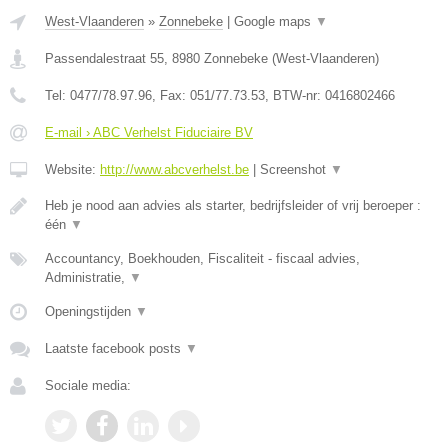
West-Vlaanderen
»
Zonnebeke
|
Google maps
▼
Passendalestraat 55
,
8980
Zonnebeke
(
West-Vlaanderen
)
Tel:
0477/78.97.96
, Fax:
051/77.73.53
, BTW-nr:
0416802466
E-mail › ABC Verhelst Fiduciaire BV
Website:
http://www.abcverhelst.be
|
Screenshot
▼
Heb je nood aan advies als starter, bedrijfsleider of vrij beroeper :
één
▼
Accountancy, Boekhouden, Fiscaliteit - fiscaal advies,
Administratie,
▼
Openingstijden
▼
Laatste facebook posts
▼
Sociale media: