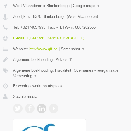
West-Vlaanderen
»
Blankenberge
|
Google maps
▼
Zeedijk 57
,
8370
Blankenberge
(
West-Vlaanderen
)
Tel:
+32474057995
, Fax:
-
, BTW-nr:
0887282556
E-mail › Quest for Financials BVBA (QFF)
Website:
http://www.qff.be
|
Screenshot
▼
Algemene boekhouding - Advies
▼
Algemene boekhouding, Fiscaliteit, Overnames - reorganisatie,
Verbetering
▼
Er wordt gewerkt op afspraak.
Sociale media: