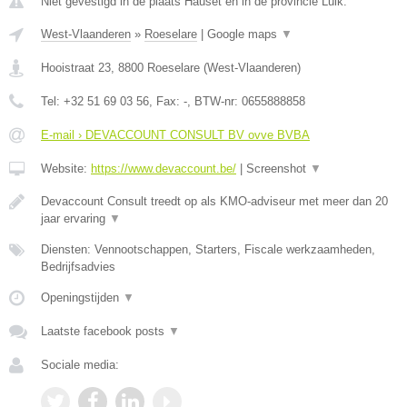
Niet gevestigd in de plaats Hauset en in de provincie Luik.
West-Vlaanderen
»
Roeselare
|
Google maps
▼
Hooistraat 23
,
8800
Roeselare
(
West-Vlaanderen
)
Tel:
+32 51 69 03 56
, Fax:
-
, BTW-nr:
0655888858
E-mail › DEVACCOUNT CONSULT BV ovve BVBA
Website:
https://www.devaccount.be/
|
Screenshot
▼
Devaccount Consult treedt op als KMO-adviseur met meer dan 20
jaar ervaring
▼
Diensten: Vennootschappen, Starters, Fiscale werkzaamheden,
Bedrijfsadvies
Openingstijden
▼
Laatste facebook posts
▼
Sociale media: