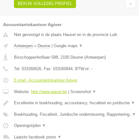
BEKIJK VOLLEDIG PROFIEL
Accountantskantoor Agiver
Niet gevestigd in de plaats Hauset en in de provincie Luik.
Antwerpen
»
Deurne
|
Google maps
▼
Bisschoppenhoflaan 588
,
2100
Deurne
(
Antwerpen
)
Tel:
033260626
, Fax:
033260944
, BTW-nr:
-
E-mail › Accountantskantoor Agiver
Website:
http://www.agiver.be
|
Screenshot
▼
Excellentie in boekhouding, accountancy, fiscaliteit en juridische
▼
Boekhouding, Fiscaliteit, Juridische ondersteuning, Rapportering,
▼
Openingstijden
▼
Laatste facebook posts
▼