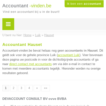
Ik ben een
accountant
Accountant
-vinden.be
Vind een accountant bij u in de buurt!
U bent nu hier:
Home
»
Luik
»
Hauset
Accountant Hauset
Accountant-vinden.be bevat helaas nog geen
accountants in Hauset
. Dit
geldt ook voor de gehele provincie Luik (
accountant Luik
). Voer bovenaan
deze pagina uw postcode in voor de dichtstbijzijnde accountants of ga
naar
direct contact met accountants
om via één e-mail in contact te
komen met meerdere accountants tegelijk. Hieronder worden nu overige
resultaten getoond.
1
2
3
4
»
»»
DEVACCOUNT CONSULT BV ovve BVBA