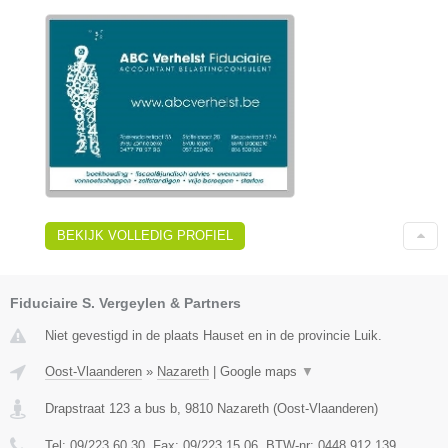
BEKIJK VOLLEDIG PROFIEL
Fiduciaire S. Vergeylen & Partners
Niet gevestigd in de plaats Hauset en in de provincie Luik.
Oost-Vlaanderen
»
Nazareth
|
Google maps
▼
Drapstraat 123 a bus b
,
9810
Nazareth
(
Oost-Vlaanderen
)
Tel:
09/223.60.30
, Fax:
09/223.15.06
, BTW-nr:
0448.912.139