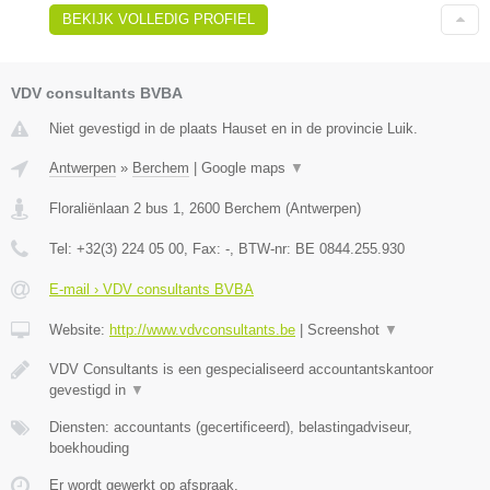
BEKIJK VOLLEDIG PROFIEL
VDV consultants BVBA
Niet gevestigd in de plaats Hauset en in de provincie Luik.
Antwerpen
»
Berchem
|
Google maps
▼
Floraliënlaan 2 bus 1
,
2600
Berchem
(
Antwerpen
)
Tel:
+32(3) 224 05 00
, Fax:
-
, BTW-nr:
BE 0844.255.930
E-mail › VDV consultants BVBA
Website:
http://www.vdvconsultants.be
|
Screenshot
▼
VDV Consultants is een gespecialiseerd accountantskantoor
gevestigd in
▼
Diensten: accountants (gecertificeerd), belastingadviseur,
boekhouding
Er wordt gewerkt op afspraak.