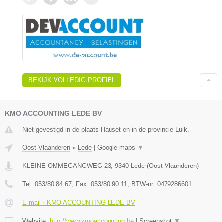
BEKIJK VOLLEDIG PROFIEL
KMO ACCOUNTING LEDE BV
Niet gevestigd in de plaats Hauset en in de provincie Luik.
Oost-Vlaanderen
»
Lede
|
Google maps
▼
KLEINE OMMEGANGWEG 23
,
9340
Lede
(
Oost-Vlaanderen
)
Tel:
053/80.84.67
, Fax:
053/80.90.11
, BTW-nr:
0479286601
E-mail › KMO ACCOUNTING LEDE BV
Website:
http://www.kmoaccounting.be
|
Screenshot
▼