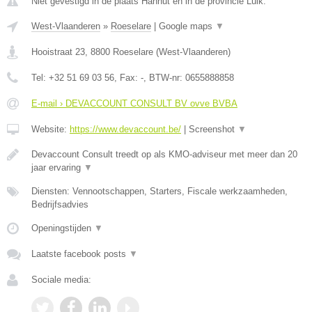
Niet gevestigd in de plaats Hannut en in de provincie Luik.
West-Vlaanderen
»
Roeselare
|
Google maps
▼
Hooistraat 23
,
8800
Roeselare
(
West-Vlaanderen
)
Tel:
+32 51 69 03 56
, Fax:
-
, BTW-nr:
0655888858
E-mail › DEVACCOUNT CONSULT BV ovve BVBA
Website:
https://www.devaccount.be/
|
Screenshot
▼
Devaccount Consult treedt op als KMO-adviseur met meer dan 20
jaar ervaring
▼
Diensten: Vennootschappen, Starters, Fiscale werkzaamheden,
Bedrijfsadvies
Openingstijden
▼
Laatste facebook posts
▼
Sociale media: