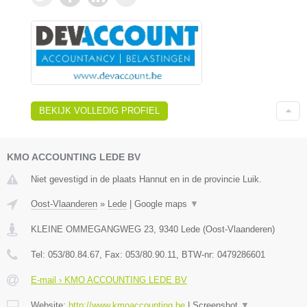
BEKIJK VOLLEDIG PROFIEL
KMO ACCOUNTING LEDE BV
Niet gevestigd in de plaats Hannut en in de provincie Luik.
Oost-Vlaanderen
»
Lede
|
Google maps
▼
KLEINE OMMEGANGWEG 23
,
9340
Lede
(
Oost-Vlaanderen
)
Tel:
053/80.84.67
, Fax:
053/80.90.11
, BTW-nr:
0479286601
E-mail › KMO ACCOUNTING LEDE BV
Website:
http://www.kmoaccounting.be
|
Screenshot
▼