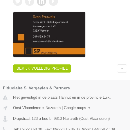
BEKIJK VOLLEDIG PROFIEL
Fiduciaire S. Vergeylen & Partners
Niet gevestigd in de plaats Hannut en in de provincie Luik.
Oost-Vlaanderen
»
Nazareth
|
Google maps
▼
Drapstraat 123 a bus b
,
9810
Nazareth
(
Oost-Vlaanderen
)
Tel:
09/223.60.30
, Fax:
09/223.15.06
, BTW-nr:
0448.912.139