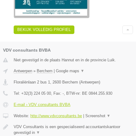
BEKIJK VOLLEDIG PROFIEL
VDV consultants BVBA
Niet gevestigd in de plaats Hannut en in de provincie Luik.
Antwerpen
»
Berchem
|
Google maps
▼
Floraliënlaan 2 bus 1
,
2600
Berchem
(
Antwerpen
)
Tel:
+32(3) 224 05 00
, Fax:
-
, BTW-nr:
BE 0844.255.930
E-mail › VDV consultants BVBA
Website:
http://www.vdvconsultants.be
|
Screenshot
▼
VDV Consultants is een gespecialiseerd accountantskantoor
gevestigd in
▼