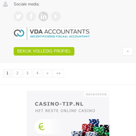
Sociale media:
BEKIJK VOLLEDIG PROFIEL
1
2
3
4
»
»»