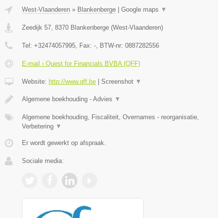
West-Vlaanderen
»
Blankenberge
|
Google maps
▼
Zeedijk 57
,
8370
Blankenberge
(
West-Vlaanderen
)
Tel:
+32474057995
, Fax:
-
, BTW-nr:
0887282556
E-mail › Quest for Financials BVBA (QFF)
Website:
http://www.qff.be
|
Screenshot
▼
Algemene boekhouding - Advies
▼
Algemene boekhouding, Fiscaliteit, Overnames - reorganisatie,
Verbetering
▼
Er wordt gewerkt op afspraak.
Sociale media: