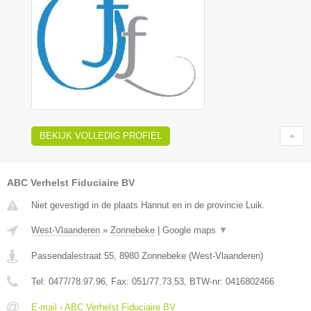
BEKIJK VOLLEDIG PROFIEL
ABC Verhelst Fiduciaire BV
Niet gevestigd in de plaats Hannut en in de provincie Luik.
West-Vlaanderen
»
Zonnebeke
|
Google maps
▼
Passendalestraat 55
,
8980
Zonnebeke
(
West-Vlaanderen
)
Tel:
0477/78.97.96
, Fax:
051/77.73.53
, BTW-nr:
0416802466
E-mail › ABC Verhelst Fiduciaire BV