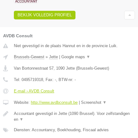
BEKIJK VOLLEDIG PROFIEL
AVDB Consult
Niet gevestigd in de plaats Hannut en in de provincie Luik.
Brussels-Gewest
»
Jette
|
Google maps
▼
Van Bortonnestraat 57
,
1090
Jette
(
Brussels-Gewest
)
Tel:
0495719318
, Fax:
-
, BTW-nr:
-
E-mail › AVDB Consult
Website:
http://www.avdbconsult.be
|
Screenshot
▼
Accountant gevestigd in Jette (1090 Brussel). Voor zelfstandigen
en
▼
Diensten: Accountancy, Boekhouding, Fiscaal advies