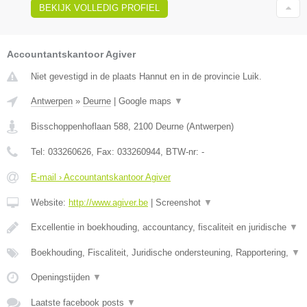
BEKIJK VOLLEDIG PROFIEL
Accountantskantoor Agiver
Niet gevestigd in de plaats Hannut en in de provincie Luik.
Antwerpen
»
Deurne
|
Google maps
▼
Bisschoppenhoflaan 588
,
2100
Deurne
(
Antwerpen
)
Tel:
033260626
, Fax:
033260944
, BTW-nr:
-
E-mail › Accountantskantoor Agiver
Website:
http://www.agiver.be
|
Screenshot
▼
Excellentie in boekhouding, accountancy, fiscaliteit en juridische
▼
Boekhouding, Fiscaliteit, Juridische ondersteuning, Rapportering,
▼
Openingstijden
▼
Laatste facebook posts
▼