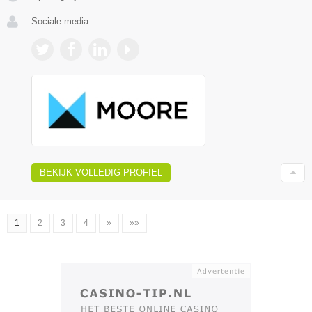
Sociale media:
BEKIJK VOLLEDIG PROFIEL
1
2
3
4
»
»»