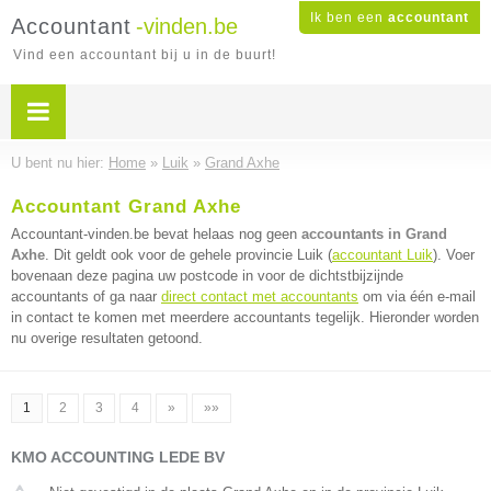
Ik ben een
accountant
Accountant
-vinden.be
Vind een accountant bij u in de buurt!
U bent nu hier:
Home
»
Luik
»
Grand Axhe
Accountant Grand Axhe
Accountant-vinden.be bevat helaas nog geen
accountants in Grand
Axhe
. Dit geldt ook voor de gehele provincie Luik (
accountant Luik
). Voer
bovenaan deze pagina uw postcode in voor de dichtstbijzijnde
accountants of ga naar
direct contact met accountants
om via één e-mail
in contact te komen met meerdere accountants tegelijk. Hieronder worden
nu overige resultaten getoond.
1
2
3
4
»
»»
KMO ACCOUNTING LEDE BV