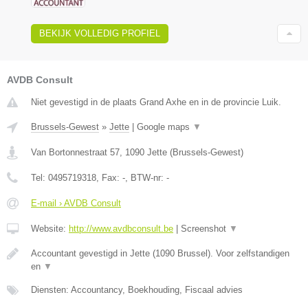
BEKIJK VOLLEDIG PROFIEL
AVDB Consult
Niet gevestigd in de plaats Grand Axhe en in de provincie Luik.
Brussels-Gewest
»
Jette
|
Google maps
▼
Van Bortonnestraat 57
,
1090
Jette
(
Brussels-Gewest
)
Tel:
0495719318
, Fax:
-
, BTW-nr:
-
E-mail › AVDB Consult
Website:
http://www.avdbconsult.be
|
Screenshot
▼
Accountant gevestigd in Jette (1090 Brussel). Voor zelfstandigen
en
▼
Diensten: Accountancy, Boekhouding, Fiscaal advies