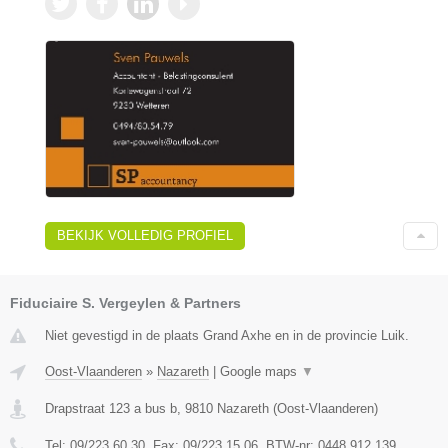
BEKIJK VOLLEDIG PROFIEL
Fiduciaire S. Vergeylen & Partners
Niet gevestigd in de plaats Grand Axhe en in de provincie Luik.
Oost-Vlaanderen
»
Nazareth
|
Google maps
▼
Drapstraat 123 a bus b
,
9810
Nazareth
(
Oost-Vlaanderen
)
Tel:
09/223.60.30
, Fax:
09/223.15.06
, BTW-nr:
0448.912.139