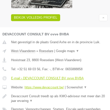
BEKIJK VOLLEDIG PROFIEL
DEVACCOUNT CONSULT BV ovve BVBA
Niet gevestigd in de plaats Grand Axhe en in de provincie Luik.
West-Vlaanderen
»
Roeselare
|
Google maps
▼
Hooistraat 23
,
8800
Roeselare
(
West-Vlaanderen
)
Tel:
+32 51 69 03 56
, Fax:
-
, BTW-nr:
0655888858
E-mail › DEVACCOUNT CONSULT BV ovve BVBA
Website:
https://www.devaccount.be/
|
Screenshot
▼
Devaccount Consult treedt op als KMO-adviseur met meer dan 20
jaar ervaring
▼
Diensten: Vennootschappen, Starters, Fiscale werkzaamheden,