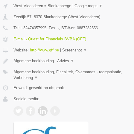
West-Vlaanderen
»
Blankenberge
|
Google maps
▼
Zeedijk 57
,
8370
Blankenberge
(
West-Vlaanderen
)
Tel:
+32474057995
, Fax:
-
, BTW-nr:
0887282556
E-mail › Quest for Financials BVBA (QFF)
Website:
http://www.qff.be
|
Screenshot
▼
Algemene boekhouding - Advies
▼
Algemene boekhouding, Fiscaliteit, Overnames - reorganisatie,
Verbetering
▼
Er wordt gewerkt op afspraak.
Sociale media: