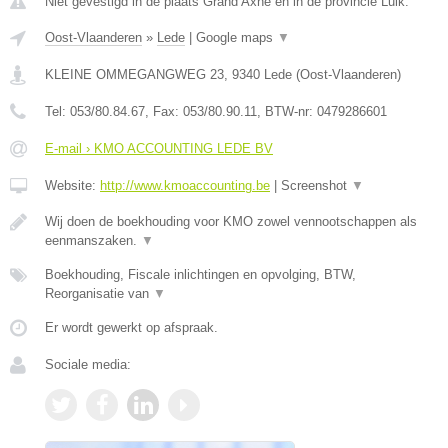
Niet gevestigd in de plaats Grand Axhe en in de provincie Luik.
Oost-Vlaanderen
»
Lede
|
Google maps
▼
KLEINE OMMEGANGWEG 23
,
9340
Lede
(
Oost-Vlaanderen
)
Tel:
053/80.84.67
, Fax:
053/80.90.11
, BTW-nr:
0479286601
E-mail › KMO ACCOUNTING LEDE BV
Website:
http://www.kmoaccounting.be
|
Screenshot
▼
Wij doen de boekhouding voor KMO zowel vennootschappen als
eenmanszaken.
▼
Boekhouding, Fiscale inlichtingen en opvolging, BTW,
Reorganisatie van
▼
Er wordt gewerkt op afspraak.
Sociale media: