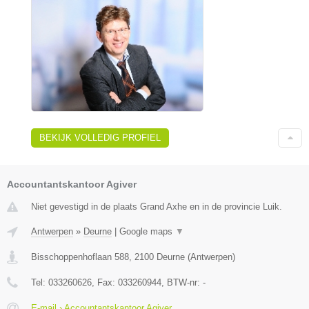
BEKIJK VOLLEDIG PROFIEL
Accountantskantoor Agiver
Niet gevestigd in de plaats Grand Axhe en in de provincie Luik.
Antwerpen
»
Deurne
|
Google maps
▼
Bisschoppenhoflaan 588
,
2100
Deurne
(
Antwerpen
)
Tel:
033260626
, Fax:
033260944
, BTW-nr:
-
E-mail › Accountantskantoor Agiver