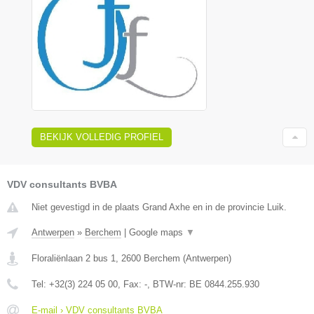
BEKIJK VOLLEDIG PROFIEL
VDV consultants BVBA
Niet gevestigd in de plaats Grand Axhe en in de provincie Luik.
Antwerpen
»
Berchem
|
Google maps
▼
Floraliënlaan 2 bus 1
,
2600
Berchem
(
Antwerpen
)
Tel:
+32(3) 224 05 00
, Fax:
-
, BTW-nr:
BE 0844.255.930
E-mail › VDV consultants BVBA