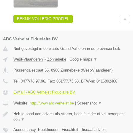
BEKIJK VOLLEDIG PROFIEL
ABC Verhelst Fiduciaire BV
Niet gevestigd in de plaats Grand Axhe en in de provincie Luik.
West-Vlaanderen
»
Zonnebeke
|
Google maps
▼
Passendalestraat 55
,
8980
Zonnebeke
(
West-Vlaanderen
)
Tel:
0477/78.97.96
, Fax:
051/77.73.53
, BTW-nr:
0416802466
E-mail › ABC Verhelst Fiduciaire BV
Website:
http://www.abcverhelst.be
|
Screenshot
▼
Heb je nood aan advies als starter, bedrijfsleider of vrij beroeper :
één
▼
Accountancy, Boekhouden, Fiscaliteit - fiscaal advies,