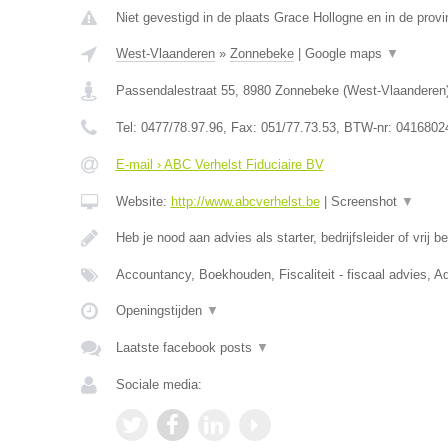
Niet gevestigd in de plaats Grace Hollogne en in de provi
West-Vlaanderen
»
Zonnebeke
|
Google maps
▼
Passendalestraat 55
,
8980
Zonnebeke
(
West-Vlaanderen
Tel:
0477/78.97.96
, Fax:
051/77.73.53
, BTW-nr:
0416802
E-mail › ABC Verhelst Fiduciaire BV
Website:
http://www.abcverhelst.be
|
Screenshot
▼
Heb je nood aan advies als starter, bedrijfsleider of vrij 
Accountancy, Boekhouden, Fiscaliteit - fiscaal advies, Ad
Openingstijden
▼
Laatste facebook posts
▼
Sociale media: