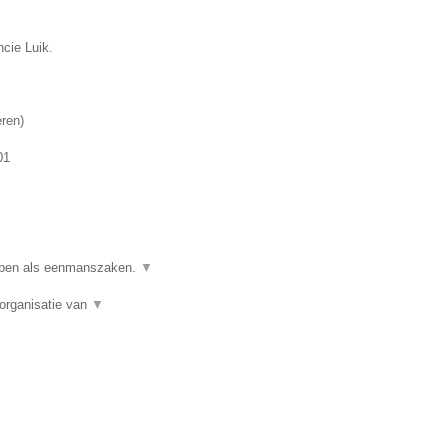
ncie Luik.
eren
)
01
ppen als eenmanszaken.
▼
organisatie van
▼