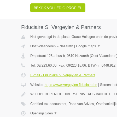
BEKIJK VOLLEDIG PROFIEL
Fiduciaire S. Vergeylen & Partners
Niet gevestigd in de plaats Grace Hollogne en in de provi
Oost-Vlaanderen
»
Nazareth
|
Google maps
▼
Drapstraat 123 a bus b
,
9810
Nazareth
(
Oost-Vlaanderen
Tel:
09/223.60.30
, Fax:
09/223.15.06
, BTW-nr:
0448.912.
E-mail › Fiduciaire S. Vergeylen & Partners
Website:
https://www.vergeylen-fiduciaire.be
|
Screensho
WIJ OPEREREN OP DIVERSE NIVEAUS VAN HET E
Certified tax accountant, Raad van Advies, Onafhankelijk
Openingstijden
▼