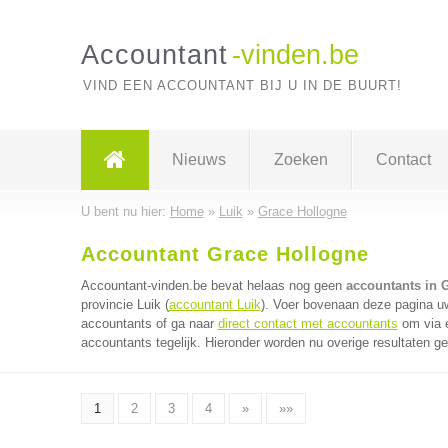
Accountant
-vinden.be
VIND EEN ACCOUNTANT BIJ U IN DE BUURT!
Nieuws
Zoeken
Contact
U bent nu hier:
Home
»
Luik
»
Grace Hollogne
Accountant Grace Hollogne
Accountant-vinden.be bevat helaas nog geen
accountants in 
provincie Luik (
accountant Luik
). Voer bovenaan deze pagina uw
accountants of ga naar
direct contact met accountants
om via é
accountants tegelijk. Hieronder worden nu overige resultaten g
1
2
3
4
»
»»