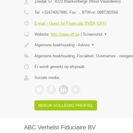
Zeedijk 57
,
8370
Blankenberge
(
West-Vlaanderen
)
Tel:
+32474057995
, Fax:
-
, BTW-nr:
0887282556
E-mail › Quest for Financials BVBA (QFF)
Website:
http://www.qff.be
|
Screenshot
▼
Algemene boekhouding - Advies
▼
Algemene boekhouding, Fiscaliteit, Overnames - reorgani
Er wordt gewerkt op afspraak.
Sociale media:
BEKIJK VOLLEDIG PROFIEL
ABC Verhelst Fiduciaire BV