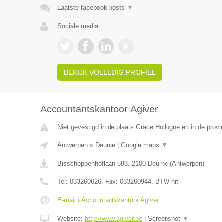
Laatste facebook posts
▼
Sociale media:
BEKIJK VOLLEDIG PROFIEL
Accountantskantoor Agiver
Niet gevestigd in de plaats Grace Hollogne en in de provi
Antwerpen
»
Deurne
|
Google maps
▼
Bisschoppenhoflaan 588
,
2100
Deurne
(
Antwerpen
)
Tel:
033260626
, Fax:
033260944
, BTW-nr:
-
E-mail › Accountantskantoor Agiver
Website:
http://www.agiver.be
|
Screenshot
▼