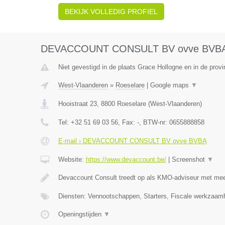
BEKIJK VOLLEDIG PROFIEL
DEVACCOUNT CONSULT BV ovve BVB
Niet gevestigd in de plaats Grace Hollogne en in de provi
West-Vlaanderen
»
Roeselare
|
Google maps
▼
Hooistraat 23
,
8800
Roeselare
(
West-Vlaanderen
)
Tel:
+32 51 69 03 56
, Fax:
-
, BTW-nr:
0655888858
E-mail › DEVACCOUNT CONSULT BV ovve BVBA
Website:
https://www.devaccount.be/
|
Screenshot
▼
Devaccount Consult treedt op als KMO-adviseur met meer
Diensten: Vennootschappen, Starters, Fiscale werkzaamh
Openingstijden
▼