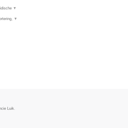
ridische
▼
ortering,
▼
ncie Luik.