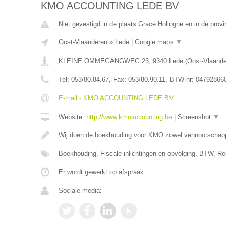
KMO ACCOUNTING LEDE BV
Niet gevestigd in de plaats Grace Hollogne en in de provi
Oost-Vlaanderen
»
Lede
|
Google maps
▼
KLEINE OMMEGANGWEG 23
,
9340
Lede
(
Oost-Vlaand
Tel:
053/80.84.67
, Fax:
053/80.90.11
, BTW-nr:
04792866
E-mail › KMO ACCOUNTING LEDE BV
Website:
http://www.kmoaccounting.be
|
Screenshot
▼
Wij doen de boekhouding voor KMO zowel vennootscha
Boekhouding, Fiscale inlichtingen en opvolging, BTW, Re
Er wordt gewerkt op afspraak.
Sociale media: