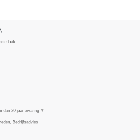
A
ncie Luik.
 dan 20 jaar ervaring
▼
eden, Bedrijfsadvies