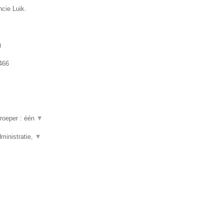
ncie Luik.
)
466
beroeper : één
▼
ministratie,
▼