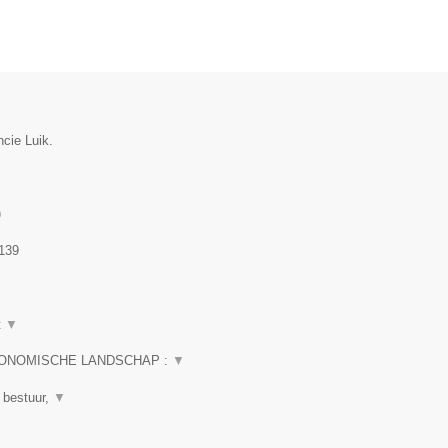
ncie Luik.
)
139
t
▼
CONOMISCHE LANDSCHAP :
▼
 bestuur,
▼