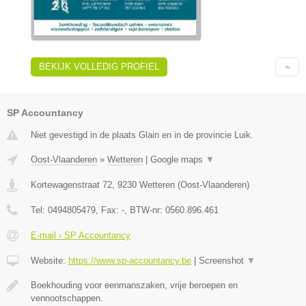
BEKIJK VOLLEDIG PROFIEL
SP Accountancy
Niet gevestigd in de plaats Glain en in de provincie Luik.
Oost-Vlaanderen
»
Wetteren
|
Google maps
▼
Kortewagenstraat 72
,
9230
Wetteren
(
Oost-Vlaanderen
)
Tel:
0494805479
, Fax:
-
, BTW-nr:
0560.896.461
E-mail › SP Accountancy
Website:
https://www.sp-accountancy.be
|
Screenshot
▼
Boekhouding voor eenmanszaken, vrije beroepen en
vennootschappen.