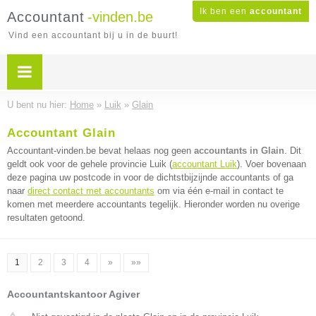
Ik ben een
accountant
Accountant
-vinden.be
Vind een accountant bij u in de buurt!
U bent nu hier:
Home
»
Luik
»
Glain
Accountant Glain
Accountant-vinden.be bevat helaas nog geen
accountants in Glain
. Dit
geldt ook voor de gehele provincie Luik (
accountant Luik
). Voer bovenaan
deze pagina uw postcode in voor de dichtstbijzijnde accountants of ga
naar
direct contact met accountants
om via één e-mail in contact te
komen met meerdere accountants tegelijk. Hieronder worden nu overige
resultaten getoond.
1
2
3
4
»
»»
Accountantskantoor Agiver