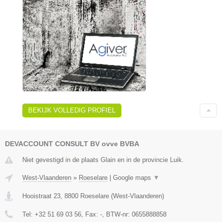
BEKIJK VOLLEDIG PROFIEL
DEVACCOUNT CONSULT BV ovve BVBA
Niet gevestigd in de plaats Glain en in de provincie Luik.
West-Vlaanderen
»
Roeselare
|
Google maps
▼
Hooistraat 23
,
8800
Roeselare
(
West-Vlaanderen
)
Tel:
+32 51 69 03 56
, Fax:
-
, BTW-nr:
0655888858