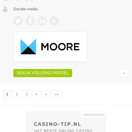
Sociale media:
BEKIJK VOLLEDIG PROFIEL
1
2
3
4
»
»»