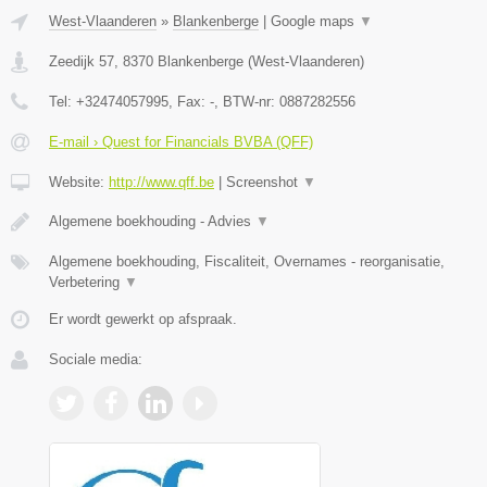
West-Vlaanderen
»
Blankenberge
|
Google maps
▼
Zeedijk 57
,
8370
Blankenberge
(
West-Vlaanderen
)
Tel:
+32474057995
, Fax:
-
, BTW-nr:
0887282556
E-mail › Quest for Financials BVBA (QFF)
Website:
http://www.qff.be
|
Screenshot
▼
Algemene boekhouding - Advies
▼
Algemene boekhouding, Fiscaliteit, Overnames - reorganisatie,
Verbetering
▼
Er wordt gewerkt op afspraak.
Sociale media: