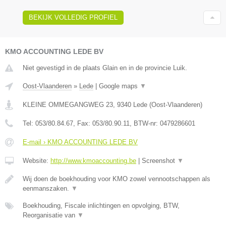
BEKIJK VOLLEDIG PROFIEL
KMO ACCOUNTING LEDE BV
Niet gevestigd in de plaats Glain en in de provincie Luik.
Oost-Vlaanderen
»
Lede
|
Google maps
▼
KLEINE OMMEGANGWEG 23
,
9340
Lede
(
Oost-Vlaanderen
)
Tel:
053/80.84.67
, Fax:
053/80.90.11
, BTW-nr:
0479286601
E-mail › KMO ACCOUNTING LEDE BV
Website:
http://www.kmoaccounting.be
|
Screenshot
▼
Wij doen de boekhouding voor KMO zowel vennootschappen als
eenmanszaken.
▼
Boekhouding, Fiscale inlichtingen en opvolging, BTW,
Reorganisatie van
▼