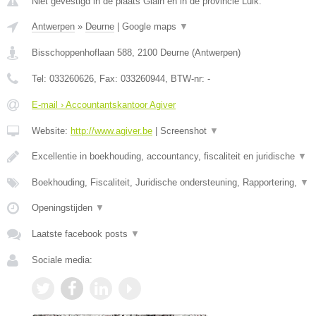
Niet gevestigd in de plaats Glain en in de provincie Luik.
Antwerpen
»
Deurne
|
Google maps
▼
Bisschoppenhoflaan 588
,
2100
Deurne
(
Antwerpen
)
Tel:
033260626
, Fax:
033260944
, BTW-nr:
-
E-mail › Accountantskantoor Agiver
Website:
http://www.agiver.be
|
Screenshot
▼
Excellentie in boekhouding, accountancy, fiscaliteit en juridische
▼
Boekhouding, Fiscaliteit, Juridische ondersteuning, Rapportering,
▼
Openingstijden
▼
Laatste facebook posts
▼
Sociale media: