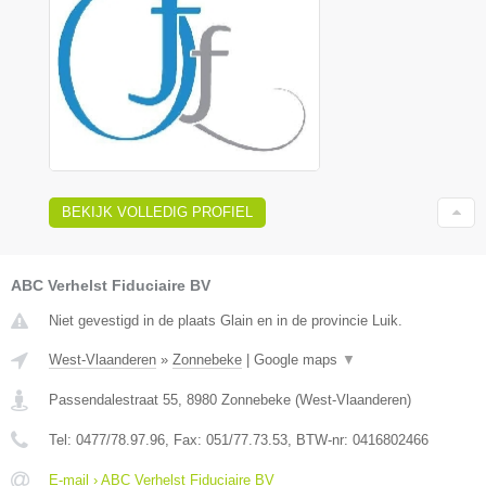
BEKIJK VOLLEDIG PROFIEL
ABC Verhelst Fiduciaire BV
Niet gevestigd in de plaats Glain en in de provincie Luik.
West-Vlaanderen
»
Zonnebeke
|
Google maps
▼
Passendalestraat 55
,
8980
Zonnebeke
(
West-Vlaanderen
)
Tel:
0477/78.97.96
, Fax:
051/77.73.53
, BTW-nr:
0416802466
E-mail › ABC Verhelst Fiduciaire BV