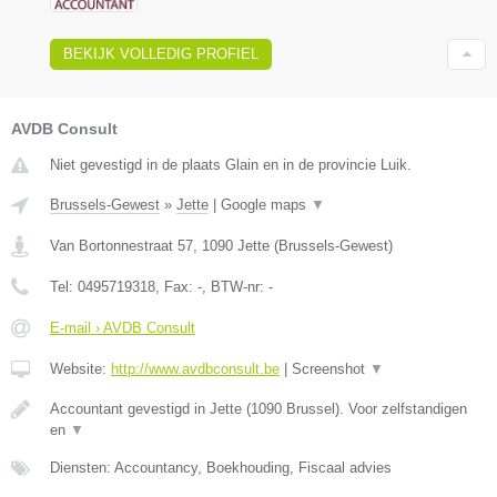
BEKIJK VOLLEDIG PROFIEL
AVDB Consult
Niet gevestigd in de plaats Glain en in de provincie Luik.
Brussels-Gewest
»
Jette
|
Google maps
▼
Van Bortonnestraat 57
,
1090
Jette
(
Brussels-Gewest
)
Tel:
0495719318
, Fax:
-
, BTW-nr:
-
E-mail › AVDB Consult
Website:
http://www.avdbconsult.be
|
Screenshot
▼
Accountant gevestigd in Jette (1090 Brussel). Voor zelfstandigen
en
▼
Diensten: Accountancy, Boekhouding, Fiscaal advies