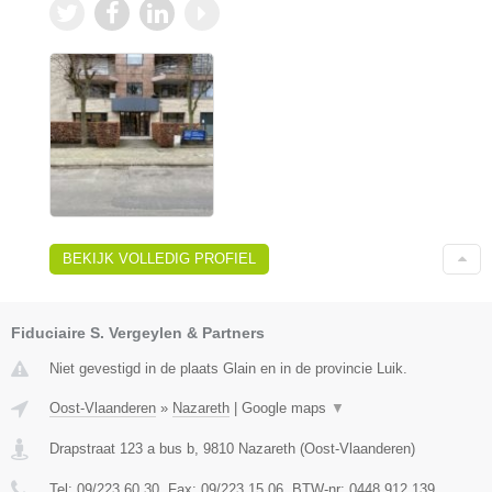
BEKIJK VOLLEDIG PROFIEL
Fiduciaire S. Vergeylen & Partners
Niet gevestigd in de plaats Glain en in de provincie Luik.
Oost-Vlaanderen
»
Nazareth
|
Google maps
▼
Drapstraat 123 a bus b
,
9810
Nazareth
(
Oost-Vlaanderen
)
Tel:
09/223.60.30
, Fax:
09/223.15.06
, BTW-nr:
0448.912.139