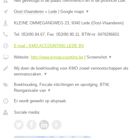
Niet gevestigd in de plaats Gemmenich en in de provincie Luik.
Oost-Vlaanderen
»
Lede
|
Google maps
▼
KLEINE OMMEGANGWEG 23
,
9340
Lede
(
Oost-Vlaanderen
)
Tel:
053/80.84.67
, Fax:
053/80.90.11
, BTW-nr:
0479286601
E-mail › KMO ACCOUNTING LEDE BV
Website:
http://www.kmoaccounting.be
|
Screenshot
▼
Wij doen de boekhouding voor KMO zowel vennootschappen als
eenmanszaken.
▼
Boekhouding, Fiscale inlichtingen en opvolging, BTW,
Reorganisatie van
▼
Er wordt gewerkt op afspraak.
Sociale media: