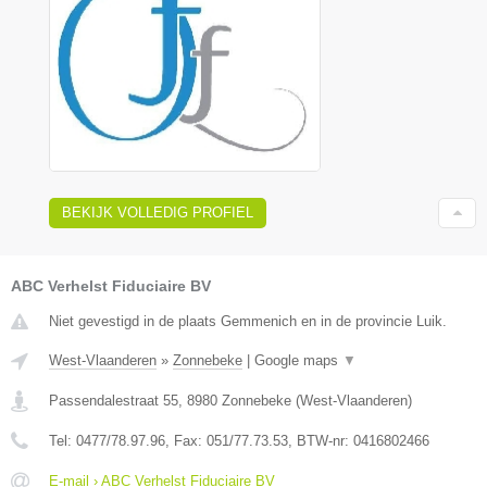
BEKIJK VOLLEDIG PROFIEL
ABC Verhelst Fiduciaire BV
Niet gevestigd in de plaats Gemmenich en in de provincie Luik.
West-Vlaanderen
»
Zonnebeke
|
Google maps
▼
Passendalestraat 55
,
8980
Zonnebeke
(
West-Vlaanderen
)
Tel:
0477/78.97.96
, Fax:
051/77.73.53
, BTW-nr:
0416802466
E-mail › ABC Verhelst Fiduciaire BV