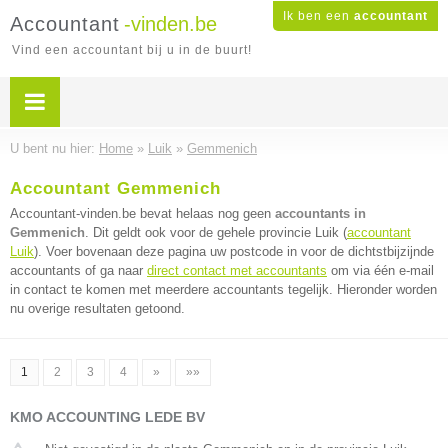
Ik ben een
accountant
Accountant
-vinden.be
Vind een accountant bij u in de buurt!
U bent nu hier:
Home
»
Luik
»
Gemmenich
Accountant Gemmenich
Accountant-vinden.be bevat helaas nog geen
accountants in
Gemmenich
. Dit geldt ook voor de gehele provincie Luik (
accountant
Luik
). Voer bovenaan deze pagina uw postcode in voor de dichtstbijzijnde
accountants of ga naar
direct contact met accountants
om via één e-mail
in contact te komen met meerdere accountants tegelijk. Hieronder worden
nu overige resultaten getoond.
1
2
3
4
»
»»
KMO ACCOUNTING LEDE BV