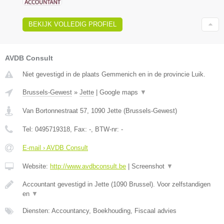
BEKIJK VOLLEDIG PROFIEL
AVDB Consult
Niet gevestigd in de plaats Gemmenich en in de provincie Luik.
Brussels-Gewest
»
Jette
|
Google maps
▼
Van Bortonnestraat 57
,
1090
Jette
(
Brussels-Gewest
)
Tel:
0495719318
, Fax:
-
, BTW-nr:
-
E-mail › AVDB Consult
Website:
http://www.avdbconsult.be
|
Screenshot
▼
Accountant gevestigd in Jette (1090 Brussel). Voor zelfstandigen
en
▼
Diensten: Accountancy, Boekhouding, Fiscaal advies