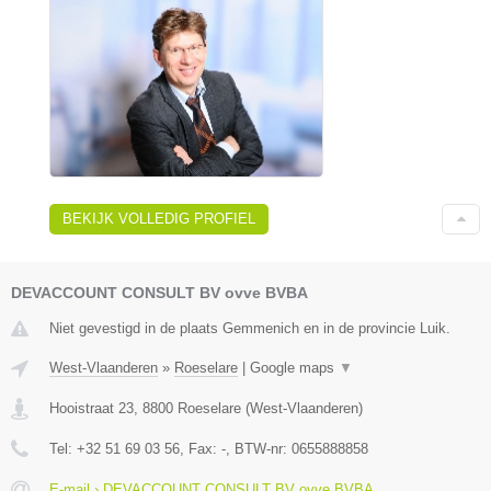
BEKIJK VOLLEDIG PROFIEL
DEVACCOUNT CONSULT BV ovve BVBA
Niet gevestigd in de plaats Gemmenich en in de provincie Luik.
West-Vlaanderen
»
Roeselare
|
Google maps
▼
Hooistraat 23
,
8800
Roeselare
(
West-Vlaanderen
)
Tel:
+32 51 69 03 56
, Fax:
-
, BTW-nr:
0655888858
E-mail › DEVACCOUNT CONSULT BV ovve BVBA