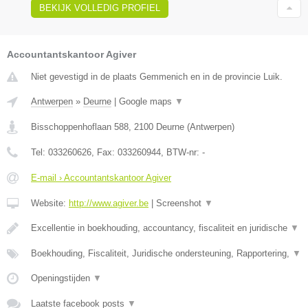
BEKIJK VOLLEDIG PROFIEL
Accountantskantoor Agiver
Niet gevestigd in de plaats Gemmenich en in de provincie Luik.
Antwerpen
»
Deurne
|
Google maps
▼
Bisschoppenhoflaan 588
,
2100
Deurne
(
Antwerpen
)
Tel:
033260626
, Fax:
033260944
, BTW-nr:
-
E-mail › Accountantskantoor Agiver
Website:
http://www.agiver.be
|
Screenshot
▼
Excellentie in boekhouding, accountancy, fiscaliteit en juridische
▼
Boekhouding, Fiscaliteit, Juridische ondersteuning, Rapportering,
▼
Openingstijden
▼
Laatste facebook posts
▼