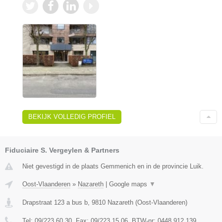
BEKIJK VOLLEDIG PROFIEL
Fiduciaire S. Vergeylen & Partners
Niet gevestigd in de plaats Gemmenich en in de provincie Luik.
Oost-Vlaanderen
»
Nazareth
|
Google maps
▼
Drapstraat 123 a bus b
,
9810
Nazareth
(
Oost-Vlaanderen
)
Tel:
09/223.60.30
, Fax:
09/223.15.06
, BTW-nr:
0448.912.139