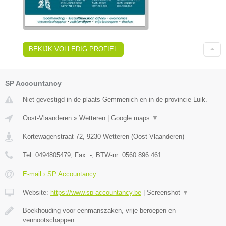
BEKIJK VOLLEDIG PROFIEL
SP Accountancy
Niet gevestigd in de plaats Gemmenich en in de provincie Luik.
Oost-Vlaanderen
»
Wetteren
|
Google maps
▼
Kortewagenstraat 72
,
9230
Wetteren
(
Oost-Vlaanderen
)
Tel:
0494805479
, Fax:
-
, BTW-nr:
0560.896.461
E-mail › SP Accountancy
Website:
https://www.sp-accountancy.be
|
Screenshot
▼
Boekhouding voor eenmanszaken, vrije beroepen en
vennootschappen.