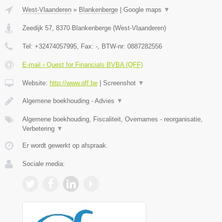
West-Vlaanderen
»
Blankenberge
|
Google maps
▼
Zeedijk 57
,
8370
Blankenberge
(
West-Vlaanderen
)
Tel:
+32474057995
, Fax:
-
, BTW-nr:
0887282556
E-mail › Quest for Financials BVBA (QFF)
Website:
http://www.qff.be
|
Screenshot
▼
Algemene boekhouding - Advies
▼
Algemene boekhouding, Fiscaliteit, Overnames - reorganisatie,
Verbetering
▼
Er wordt gewerkt op afspraak.
Sociale media: