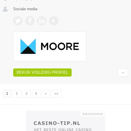
Sociale media:
BEKIJK VOLLEDIG PROFIEL
1
2
3
4
»
»»