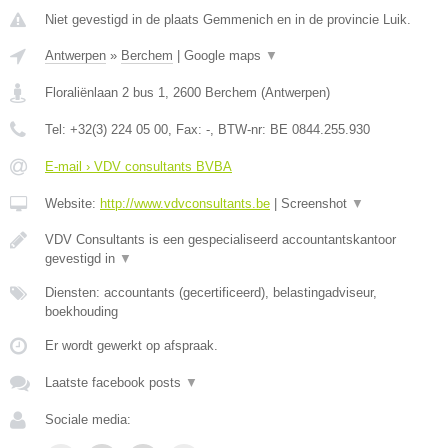
Niet gevestigd in de plaats Gemmenich en in de provincie Luik.
Antwerpen
»
Berchem
|
Google maps
▼
Floraliënlaan 2 bus 1
,
2600
Berchem
(
Antwerpen
)
Tel:
+32(3) 224 05 00
, Fax:
-
, BTW-nr:
BE 0844.255.930
E-mail › VDV consultants BVBA
Website:
http://www.vdvconsultants.be
|
Screenshot
▼
VDV Consultants is een gespecialiseerd accountantskantoor
gevestigd in
▼
Diensten: accountants (gecertificeerd), belastingadviseur,
boekhouding
Er wordt gewerkt op afspraak.
Laatste facebook posts
▼
Sociale media: