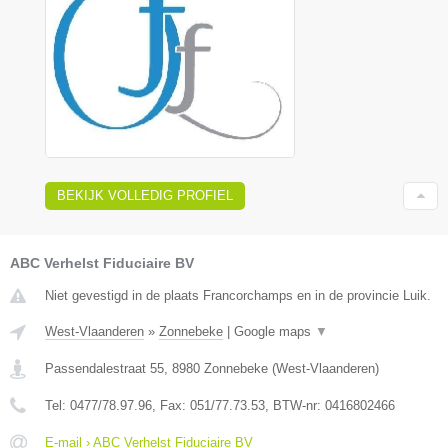
BEKIJK VOLLEDIG PROFIEL
ABC Verhelst Fiduciaire BV
Niet gevestigd in de plaats Francorchamps en in de provincie Luik.
West-Vlaanderen
»
Zonnebeke
|
Google maps
▼
Passendalestraat 55
,
8980
Zonnebeke
(
West-Vlaanderen
)
Tel:
0477/78.97.96
, Fax:
051/77.73.53
, BTW-nr:
0416802466
E-mail › ABC Verhelst Fiduciaire BV