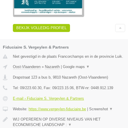
BEKIJK VOLLEDIG PROFIEL
Fiduciaire S. Vergeylen & Partners
Niet gevestigd in de plaats Francorchamps en in de provincie Luik.
Oost-Vlaanderen
»
Nazareth
|
Google maps
▼
Drapstraat 123 a bus b
,
9810
Nazareth
(
Oost-Vlaanderen
)
Tel:
09/223.60.30
, Fax:
09/223.15.06
, BTW-nr:
0448.912.139
E-mail › Fiduciaire S. Vergeylen & Partners
Website:
https://www.vergeylen-fiduciaire.be
|
Screenshot
▼
WIJ OPEREREN OP DIVERSE NIVEAUS VAN HET
ECONOMISCHE LANDSCHAP :
▼