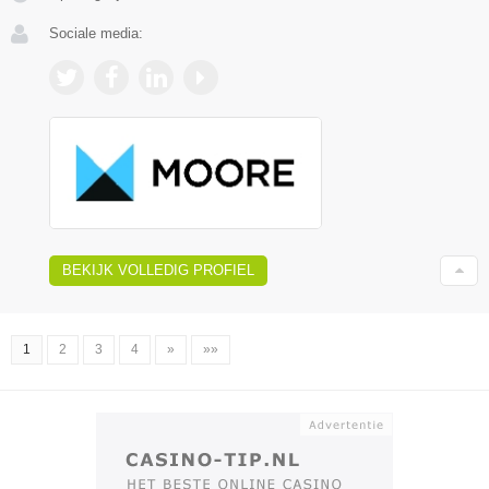
Sociale media:
BEKIJK VOLLEDIG PROFIEL
1
2
3
4
»
»»