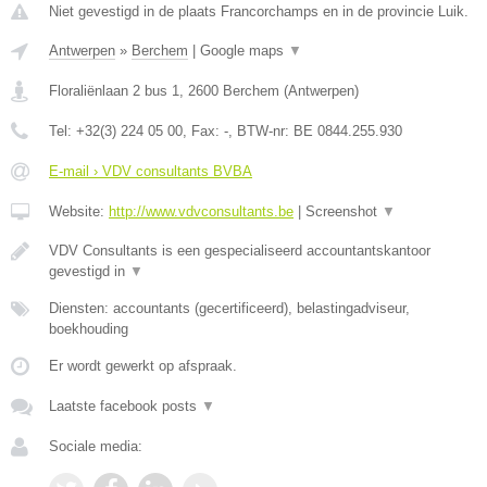
Niet gevestigd in de plaats Francorchamps en in de provincie Luik.
Antwerpen
»
Berchem
|
Google maps
▼
Floraliënlaan 2 bus 1
,
2600
Berchem
(
Antwerpen
)
Tel:
+32(3) 224 05 00
, Fax:
-
, BTW-nr:
BE 0844.255.930
E-mail › VDV consultants BVBA
Website:
http://www.vdvconsultants.be
|
Screenshot
▼
VDV Consultants is een gespecialiseerd accountantskantoor
gevestigd in
▼
Diensten: accountants (gecertificeerd), belastingadviseur,
boekhouding
Er wordt gewerkt op afspraak.
Laatste facebook posts
▼
Sociale media: