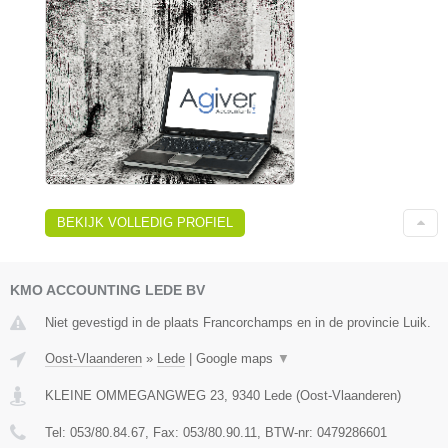
BEKIJK VOLLEDIG PROFIEL
KMO ACCOUNTING LEDE BV
Niet gevestigd in de plaats Francorchamps en in de provincie Luik.
Oost-Vlaanderen
»
Lede
|
Google maps
▼
KLEINE OMMEGANGWEG 23
,
9340
Lede
(
Oost-Vlaanderen
)
Tel:
053/80.84.67
, Fax:
053/80.90.11
, BTW-nr:
0479286601