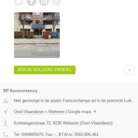
BEKIJK VOLLEDIG PROFIEL
SP Accountancy
Niet gevestigd in de plaats Francorchamps en in de provincie Luik.
Oost-Vlaanderen
»
Wetteren
|
Google maps
▼
Kortewagenstraat 72
,
9230
Wetteren
(
Oost-Vlaanderen
)
Tel:
0494805479
, Fax:
-
, BTW-nr:
0560.896.461