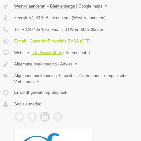
West-Vlaanderen
»
Blankenberge
|
Google maps
▼
Zeedijk 57
,
8370
Blankenberge
(
West-Vlaanderen
)
Tel:
+32474057995
, Fax:
-
, BTW-nr:
0887282556
E-mail › Quest for Financials BVBA (QFF)
Website:
http://www.qff.be
|
Screenshot
▼
Algemene boekhouding - Advies
▼
Algemene boekhouding, Fiscaliteit, Overnames - reorganisatie,
Verbetering
▼
Er wordt gewerkt op afspraak.
Sociale media: