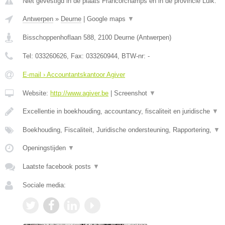
Niet gevestigd in de plaats Francorchamps en in de provincie Luik.
Antwerpen
»
Deurne
|
Google maps
▼
Bisschoppenhoflaan 588
,
2100
Deurne
(
Antwerpen
)
Tel:
033260626
, Fax:
033260944
, BTW-nr:
-
E-mail › Accountantskantoor Agiver
Website:
http://www.agiver.be
|
Screenshot
▼
Excellentie in boekhouding, accountancy, fiscaliteit en juridische
▼
Boekhouding, Fiscaliteit, Juridische ondersteuning, Rapportering,
▼
Openingstijden
▼
Laatste facebook posts
▼
Sociale media: