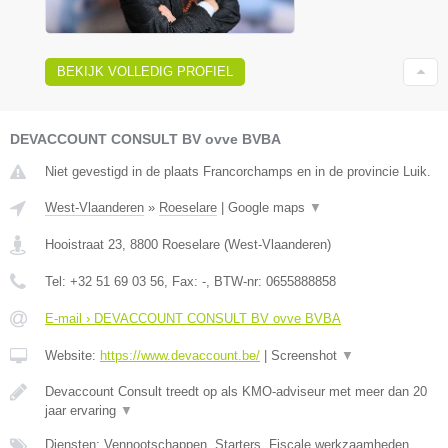
BEKIJK VOLLEDIG PROFIEL
DEVACCOUNT CONSULT BV ovve BVBA
Niet gevestigd in de plaats Francorchamps en in de provincie Luik.
West-Vlaanderen
»
Roeselare
|
Google maps
▼
Hooistraat 23
,
8800
Roeselare
(
West-Vlaanderen
)
Tel:
+32 51 69 03 56
, Fax:
-
, BTW-nr:
0655888858
E-mail › DEVACCOUNT CONSULT BV ovve BVBA
Website:
https://www.devaccount.be/
|
Screenshot
▼
Devaccount Consult treedt op als KMO-adviseur met meer dan 20
jaar ervaring
▼
Diensten: Vennootschappen, Starters, Fiscale werkzaamheden,