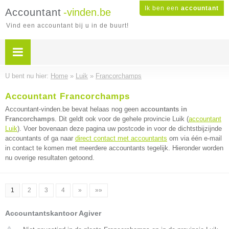
Ik ben een
accountant
Accountant
-vinden.be
Vind een accountant bij u in de buurt!
U bent nu hier:
Home
»
Luik
»
Francorchamps
Accountant Francorchamps
Accountant-vinden.be bevat helaas nog geen
accountants in
Francorchamps
. Dit geldt ook voor de gehele provincie Luik (
accountant
Luik
). Voer bovenaan deze pagina uw postcode in voor de dichtstbijzijnde
accountants of ga naar
direct contact met accountants
om via één e-mail
in contact te komen met meerdere accountants tegelijk. Hieronder worden
nu overige resultaten getoond.
1
2
3
4
»
»»
Accountantskantoor Agiver