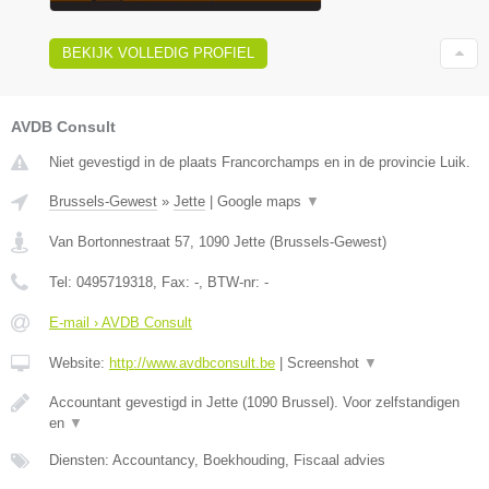
BEKIJK VOLLEDIG PROFIEL
AVDB Consult
Niet gevestigd in de plaats Francorchamps en in de provincie Luik.
Brussels-Gewest
»
Jette
|
Google maps
▼
Van Bortonnestraat 57
,
1090
Jette
(
Brussels-Gewest
)
Tel:
0495719318
, Fax:
-
, BTW-nr:
-
E-mail › AVDB Consult
Website:
http://www.avdbconsult.be
|
Screenshot
▼
Accountant gevestigd in Jette (1090 Brussel). Voor zelfstandigen
en
▼
Diensten: Accountancy, Boekhouding, Fiscaal advies