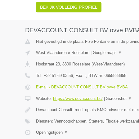
BEKIJK VOLLEDIG PROFIEL
DEVACCOUNT CONSULT BV ovve BVB
Niet gevestigd in de plaats Fize Fontaine en in de provinc
West-Vlaanderen
»
Roeselare
|
Google maps
▼
Hooistraat 23
,
8800
Roeselare
(
West-Vlaanderen
)
Tel:
+32 51 69 03 56
, Fax:
-
, BTW-nr:
0655888858
E-mail › DEVACCOUNT CONSULT BV ovve BVBA
Website:
https://www.devaccount.be/
|
Screenshot
▼
Devaccount Consult treedt op als KMO-adviseur met meer
Diensten: Vennootschappen, Starters, Fiscale werkzaamh
Openingstijden
▼