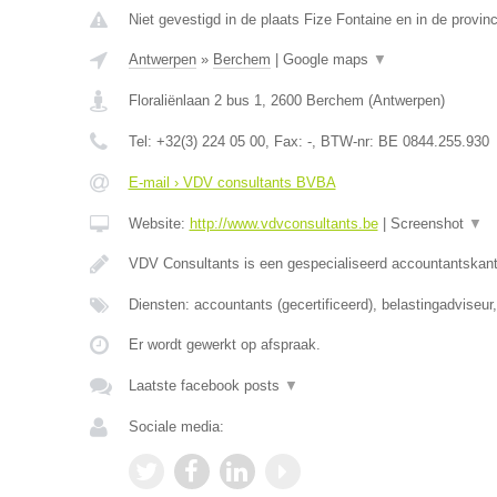
Niet gevestigd in de plaats Fize Fontaine en in de provinc
Antwerpen
»
Berchem
|
Google maps
▼
Floraliënlaan 2 bus 1
,
2600
Berchem
(
Antwerpen
)
Tel:
+32(3) 224 05 00
, Fax:
-
, BTW-nr:
BE 0844.255.930
E-mail › VDV consultants BVBA
Website:
http://www.vdvconsultants.be
|
Screenshot
▼
VDV Consultants is een gespecialiseerd accountantskant
Diensten: accountants (gecertificeerd), belastingadviseu
Er wordt gewerkt op afspraak.
Laatste facebook posts
▼
Sociale media: