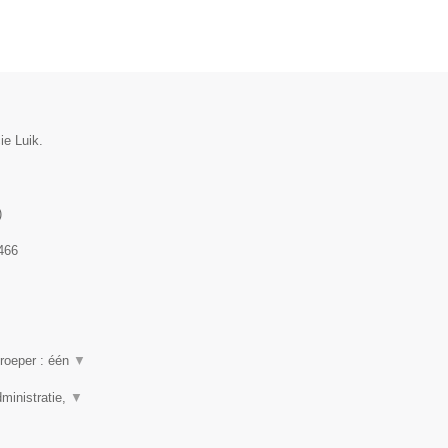
ie Luik.
)
466
beroeper : één
▼
ministratie,
▼