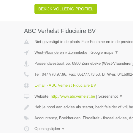
BEKIJK VOLLEDIG PROFIEL
ABC Verhelst Fiduciaire BV
Niet gevestigd in de plaats Fize Fontaine en in de provinc
West-Vlaanderen
»
Zonnebeke
|
Google maps
▼
Passendalestraat 55
,
8980
Zonnebeke
(
West-Vlaanderen
Tel:
0477/78.97.96
, Fax:
051/77.73.53
, BTW-nr:
0416802
E-mail › ABC Verhelst Fiduciaire BV
Website:
http://www.abcverhelst.be
|
Screenshot
▼
Heb je nood aan advies als starter, bedrijfsleider of vrij 
Accountancy, Boekhouden, Fiscaliteit - fiscaal advies, Ad
Openingstijden
▼