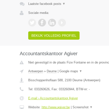
Laatste facebook posts
▼
Sociale media:
BEKIJK VOLLEDIG PROFIEL
Accountantskantoor Agiver
Niet gevestigd in de plaats Fize Fontaine en in de provinc
Antwerpen
»
Deurne
|
Google maps
▼
Bisschoppenhoflaan 588
,
2100
Deurne
(
Antwerpen
)
Tel:
033260626
, Fax:
033260944
, BTW-nr:
-
E-mail › Accountantskantoor Agiver
Website:
http://www.agiver.be
|
Screenshot
▼