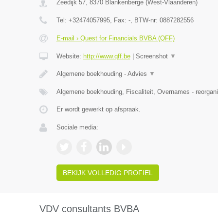
Zeedijk 57
,
8370
Blankenberge
(
West-Vlaanderen
)
Tel:
+32474057995
, Fax:
-
, BTW-nr:
0887282556
E-mail › Quest for Financials BVBA (QFF)
Website:
http://www.qff.be
|
Screenshot
▼
Algemene boekhouding - Advies
▼
Algemene boekhouding, Fiscaliteit, Overnames - reorgani
Er wordt gewerkt op afspraak.
Sociale media:
BEKIJK VOLLEDIG PROFIEL
VDV consultants BVBA