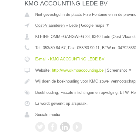
KMO ACCOUNTING LEDE BV
Niet gevestigd in de plaats Fize Fontaine en in de provinc
Oost-Vlaanderen
»
Lede
|
Google maps
▼
KLEINE OMMEGANGWEG 23
,
9340
Lede
(
Oost-Vlaand
Tel:
053/80.84.67
, Fax:
053/80.90.11
, BTW-nr:
04792866
E-mail › KMO ACCOUNTING LEDE BV
Website:
http://www.kmoaccounting.be
|
Screenshot
▼
Wij doen de boekhouding voor KMO zowel vennootscha
Boekhouding, Fiscale inlichtingen en opvolging, BTW, Re
Er wordt gewerkt op afspraak.
Sociale media: