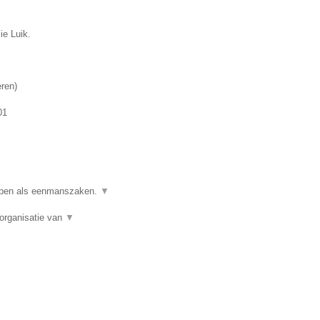
ie Luik.
eren
)
01
ppen als eenmanszaken.
▼
organisatie van
▼