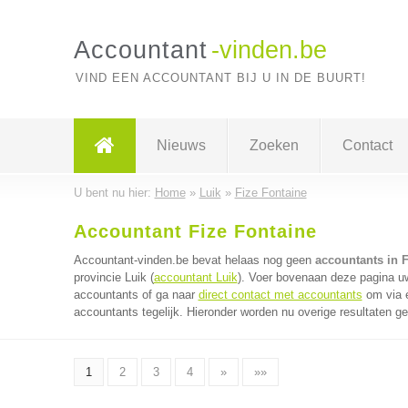
Accountant
-vinden.be
VIND EEN ACCOUNTANT BIJ U IN DE BUURT!
Nieuws
Zoeken
Contact
U bent nu hier:
Home
»
Luik
»
Fize Fontaine
Accountant Fize Fontaine
Accountant-vinden.be bevat helaas nog geen
accountants in F
provincie Luik (
accountant Luik
). Voer bovenaan deze pagina uw
accountants of ga naar
direct contact met accountants
om via é
accountants tegelijk. Hieronder worden nu overige resultaten g
1
2
3
4
»
»»