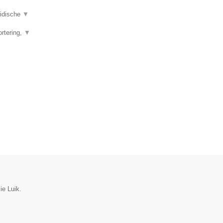
ridische
▼
ortering,
▼
ie Luik.