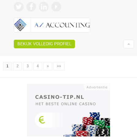
BEKIJK VOLLEDIG PROFIEL
1
2
3
4
»
»»