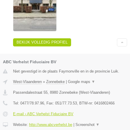
BEKIJK VOLLEDIG PROFIEL
ABC Verhelst Fiduciaire BV
Niet gevestigd in de plaats Faymonville en in de provincie Luik.
West-Vlaanderen
»
Zonnebeke
|
Google maps
▼
Passendalestraat 55
,
8980
Zonnebeke
(
West-Vlaanderen
)
Tel:
0477/78.97.96
, Fax:
051/77.73.53
, BTW-nr:
0416802466
E-mail › ABC Verhelst Fiduciaire BV
Website:
http://www.abcverhelst.be
|
Screenshot
▼