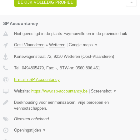
BEKIJK VOLLEDIG PROFIEL
SP Accountancy
Niet gevestigd in de plaats Faymonville en in de provincie Luik.
Oost-Vlaanderen
»
Wetteren
|
Google maps
▼
Kortewagenstraat 72
,
9230
Wetteren
(
Oost-Vlaanderen
)
Tel:
0494805479
, Fax:
-
, BTW-nr:
0560.896.461
E-mail › SP Accountancy
Website:
https://www.sp-accountancy.be
|
Screenshot
▼
Boekhouding voor eenmanszaken, vrije beroepen en
vennootschappen.
Diensten onbekend
Openingstijden
▼