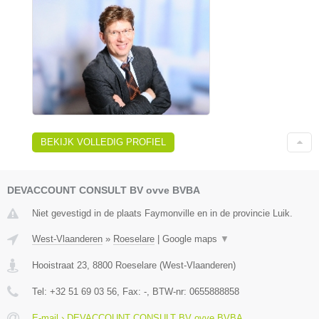
BEKIJK VOLLEDIG PROFIEL
DEVACCOUNT CONSULT BV ovve BVBA
Niet gevestigd in de plaats Faymonville en in de provincie Luik.
West-Vlaanderen
»
Roeselare
|
Google maps
▼
Hooistraat 23
,
8800
Roeselare
(
West-Vlaanderen
)
Tel:
+32 51 69 03 56
, Fax:
-
, BTW-nr:
0655888858
E-mail › DEVACCOUNT CONSULT BV ovve BVBA