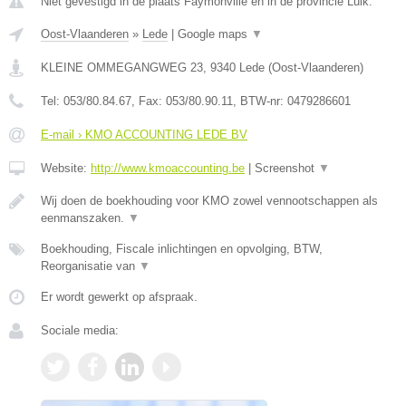
Niet gevestigd in de plaats Faymonville en in de provincie Luik.
Oost-Vlaanderen
»
Lede
|
Google maps
▼
KLEINE OMMEGANGWEG 23
,
9340
Lede
(
Oost-Vlaanderen
)
Tel:
053/80.84.67
, Fax:
053/80.90.11
, BTW-nr:
0479286601
E-mail › KMO ACCOUNTING LEDE BV
Website:
http://www.kmoaccounting.be
|
Screenshot
▼
Wij doen de boekhouding voor KMO zowel vennootschappen als
eenmanszaken.
▼
Boekhouding, Fiscale inlichtingen en opvolging, BTW,
Reorganisatie van
▼
Er wordt gewerkt op afspraak.
Sociale media: