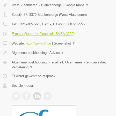
West-Vlaanderen
»
Blankenberge
|
Google maps
▼
Zeedijk 57
,
8370
Blankenberge
(
West-Vlaanderen
)
Tel:
+32474057995
, Fax:
-
, BTW-nr:
0887282556
E-mail › Quest for Financials BVBA (QFF)
Website:
http://www.qff.be
|
Screenshot
▼
Algemene boekhouding - Advies
▼
Algemene boekhouding, Fiscaliteit, Overnames - reorganisatie,
Verbetering
▼
Er wordt gewerkt op afspraak.
Sociale media: