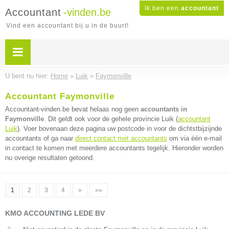
Ik ben een
accountant
Accountant
-vinden.be
Vind een accountant bij u in de buurt!
U bent nu hier:
Home
»
Luik
»
Faymonville
Accountant Faymonville
Accountant-vinden.be bevat helaas nog geen
accountants in
Faymonville
. Dit geldt ook voor de gehele provincie Luik (
accountant
Luik
). Voer bovenaan deze pagina uw postcode in voor de dichtstbijzijnde
accountants of ga naar
direct contact met accountants
om via één e-mail
in contact te komen met meerdere accountants tegelijk. Hieronder worden
nu overige resultaten getoond.
1
2
3
4
»
»»
KMO ACCOUNTING LEDE BV