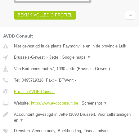
BEKIJK VOLLEDIG PROFIEL
AVDB Consult
Niet gevestigd in de plaats Faymonville en in de provincie Luik.
Brussels-Gewest
»
Jette
|
Google maps
▼
Van Bortonnestraat 57
,
1090
Jette
(
Brussels-Gewest
)
Tel:
0495719318
, Fax:
-
, BTW-nr:
-
E-mail › AVDB Consult
Website:
http://www.avdbconsult.be
|
Screenshot
▼
Accountant gevestigd in Jette (1090 Brussel). Voor zelfstandigen
en
▼
Diensten: Accountancy, Boekhouding, Fiscaal advies