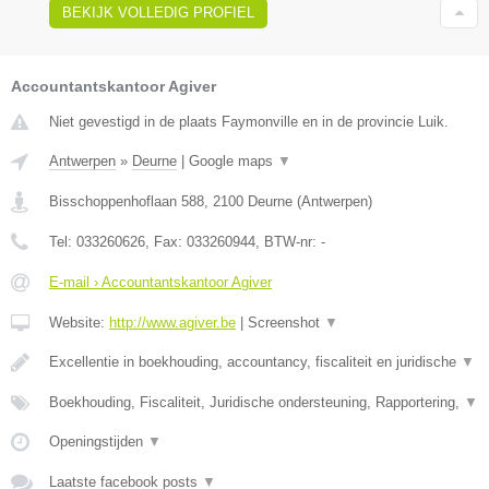
BEKIJK VOLLEDIG PROFIEL
Accountantskantoor Agiver
Niet gevestigd in de plaats Faymonville en in de provincie Luik.
Antwerpen
»
Deurne
|
Google maps
▼
Bisschoppenhoflaan 588
,
2100
Deurne
(
Antwerpen
)
Tel:
033260626
, Fax:
033260944
, BTW-nr:
-
E-mail › Accountantskantoor Agiver
Website:
http://www.agiver.be
|
Screenshot
▼
Excellentie in boekhouding, accountancy, fiscaliteit en juridische
▼
Boekhouding, Fiscaliteit, Juridische ondersteuning, Rapportering,
▼
Openingstijden
▼
Laatste facebook posts
▼