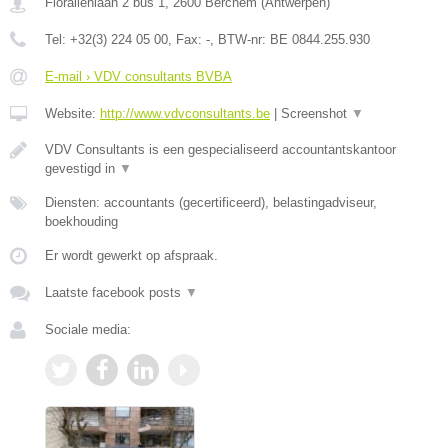
Floraliënlaan 2 bus 1
,
2600
Berchem
(
Antwerpen
)
Tel:
+32(3) 224 05 00
, Fax:
-
, BTW-nr:
BE 0844.255.930
E-mail › VDV consultants BVBA
Website:
http://www.vdvconsultants.be
|
Screenshot
▼
VDV Consultants is een gespecialiseerd accountantskantoor
gevestigd in
▼
Diensten: accountants (gecertificeerd), belastingadviseur,
boekhouding
Er wordt gewerkt op afspraak.
Laatste facebook posts
▼
Sociale media: