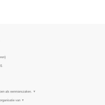
.
eren
)
01
ppen als eenmanszaken.
▼
organisatie van
▼