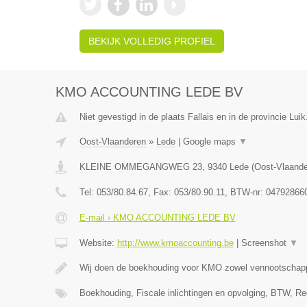
BEKIJK VOLLEDIG PROFIEL
KMO ACCOUNTING LEDE BV
Niet gevestigd in de plaats Fallais en in de provincie Luik
Oost-Vlaanderen
»
Lede
|
Google maps
▼
KLEINE OMMEGANGWEG 23
,
9340
Lede
(
Oost-Vlaand
Tel:
053/80.84.67
, Fax:
053/80.90.11
, BTW-nr:
04792866
E-mail › KMO ACCOUNTING LEDE BV
Website:
http://www.kmoaccounting.be
|
Screenshot
▼
Wij doen de boekhouding voor KMO zowel vennootscha
Boekhouding, Fiscale inlichtingen en opvolging, BTW, Re