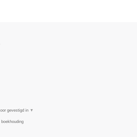
.
oor gevestigd in
▼
r, boekhouding