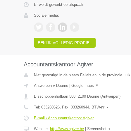
Er wordt gewerkt op afspraak.
Sociale media:
BEKIJK VOLLEDIG PROFIEL
Accountantskantoor Agiver
Niet gevestigd in de plaats Fallais en in de provincie Luik
Antwerpen
»
Deurne
|
Google maps
▼
Bisschoppenhoflaan 588
,
2100
Deurne
(
Antwerpen
)
Tel:
033260626
, Fax:
033260944
, BTW-nr:
-
E-mail › Accountantskantoor Agiver
Website:
http://www.agiver.be
|
Screenshot
▼