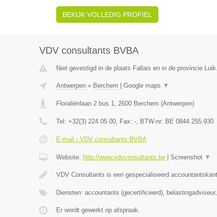
BEKIJK VOLLEDIG PROFIEL
VDV consultants BVBA
Niet gevestigd in de plaats Fallais en in de provincie Luik
Antwerpen
»
Berchem
|
Google maps
▼
Floraliënlaan 2 bus 1
,
2600
Berchem
(
Antwerpen
)
Tel:
+32(3) 224 05 00
, Fax:
-
, BTW-nr:
BE 0844.255.930
E-mail › VDV consultants BVBA
Website:
http://www.vdvconsultants.be
|
Screenshot
▼
VDV Consultants is een gespecialiseerd accountantskant
Diensten: accountants (gecertificeerd), belastingadviseu
Er wordt gewerkt op afspraak.