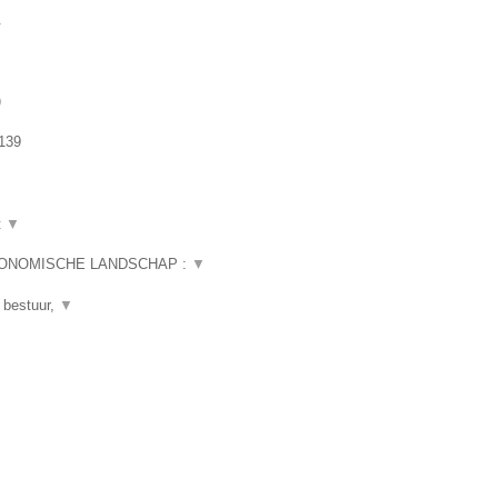
.
)
139
t
▼
CONOMISCHE LANDSCHAP :
▼
 bestuur,
▼