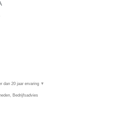
A
.
 dan 20 jaar ervaring
▼
eden, Bedrijfsadvies