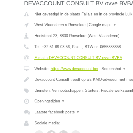
DEVACCOUNT CONSULT BV ovve BVB
Niet gevestigd in de plaats Fallais en in de provincie Luik
West-Vlaanderen
»
Roeselare
|
Google maps
▼
Hooistraat 23
,
8800
Roeselare
(
West-Vlaanderen
)
Tel:
+32 51 69 03 56
, Fax:
-
, BTW-nr:
0655888858
E-mail › DEVACCOUNT CONSULT BV ovve BVBA
Website:
https://www.devaccount.be/
|
Screenshot
▼
Devaccount Consult treedt op als KMO-adviseur met meer
Diensten: Vennootschappen, Starters, Fiscale werkzaamh
Openingstijden
▼
Laatste facebook posts
▼
Sociale media: