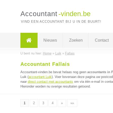
Accountant
-vinden.be
VIND EEN ACCOUNTANT BIJ U IN DE BUURT!
Nieuws
Zoeken
Contact
U bent nu hier:
Home
»
Luik
»
Fallais
Accountant Fallais
Accountant-vinden.be bevat helaas nog geen
accountants in F
Luik (
accountant Luik
). Voer bovenaan deze pagina uw postcode 
naar
direct contact met accountants
om via één e-mail in conta
Hieronder worden nu overige resultaten getoond.
1
2
3
4
»
»»