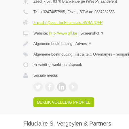
Zeedijk 57
,
8370
Blankenberge
(
West-Vlaanderen
)
Tel:
+32474057995
, Fax:
-
, BTW-nr:
0887282556
E-mail › Quest for Financials BVBA (QFF)
Website:
http://www.qff.be
|
Screenshot
▼
Algemene boekhouding - Advies
▼
Algemene boekhouding, Fiscaliteit, Overnames - reorgani
Er wordt gewerkt op afspraak.
Sociale media:
BEKIJK VOLLEDIG PROFIEL
Fiduciaire S. Vergeylen & Partners